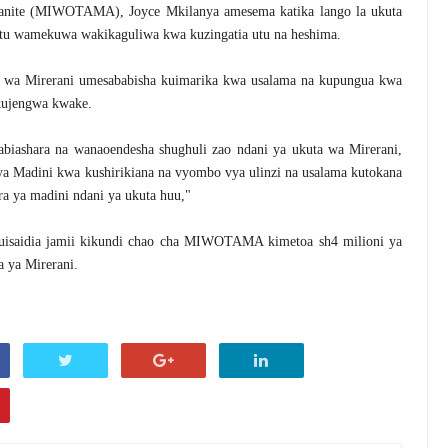
nite (MIWOTAMA), Joyce Mkilanya amesema katika lango la ukuta
u wamekuwa wakikaguliwa kwa kuzingatia utu na heshima.
a wa Mirerani umesababisha kuimarika kwa usalama na kupungua kwa
 kujengwa kwake.
biashara na wanaoendesha shughuli zao ndani ya ukuta wa Mirerani,
ya Madini kwa kushirikiana na vyombo vya ulinzi na usalama kutokana
ra ya madini ndani ya ukuta huu,"
kuisaidia jamii kikundi chao cha MIWOTAMA kimetoa sh4 milioni ya
a ya Mirerani.