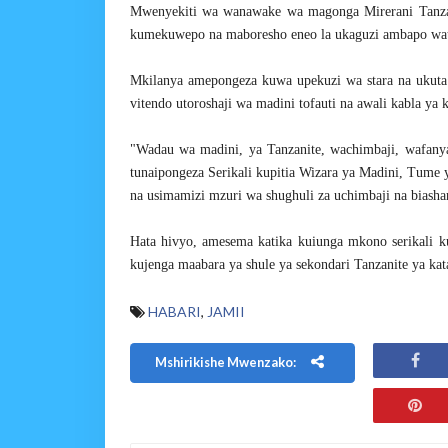
Mwenyekiti wa wanawake wa magonga Mirerani Tanza
kumekuwepo na maboresho eneo la ukaguzi ambapo wat
Mkilanya amepongeza kuwa upekuzi wa stara na ukut
vitendo utoroshaji wa madini tofauti na awali kabla ya
"Wadau wa madini, ya Tanzanite, wachimbaji, wafanya
tunaipongeza Serikali kupitia Wizara ya Madini, Tume 
na usimamizi mzuri wa shughuli za uchimbaji na biasha
Hata hivyo, amesema katika kuiunga mkono serikali 
kujenga maabara ya shule ya sekondari Tanzanite ya kat
HABARI
,
JAMII
Mshirikishe Mwenzako: