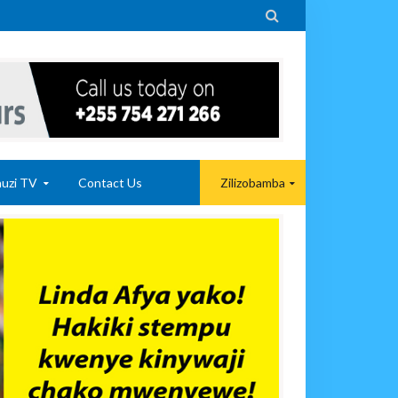

uzi TV
Contact Us
Zilizobamba