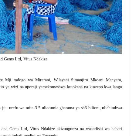
d Gems Ltd, Vitus Ndakize.
e Mji mdogo wa Mirerani, Wilayani Simanjiro Mkoani Manyara,
kio ya wizi na uporaji yamekomeshwa kutokana na kuwepo kwa lango
uu urefu wa mita 3.5 uliotumia gharama ya sh6 bilioni, ulichimbwa
nd Gems Ltd, Vitus Ndakize akizungunza na waandishi wa habari
wachimbaji madini ya Tanzanite.