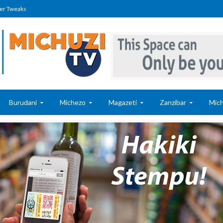
er Tweaks
Burudani
Michezo
Magazeti
Zanzibar
Mich