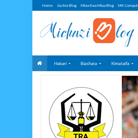
Home
Jiachie Blog
Mtaa Kwa Mtaa Blog
MK Comput
Habari
Biashara
Kimataifa