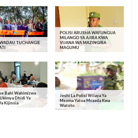
POLISI ARUSHA WAFUNGUA
MILANGO YA AJIRA KWA
 WADAU TUCHANGIE
VIJANA WA MAZINGIRA
TI
MAGUMU
e Bahi Wahimizwa
Jeshi La Polisi Wilaya Ya
Ukimya Dhidi Ya
Msoma Yatoa Msaada Kwa
a Kijinsia
Watoto