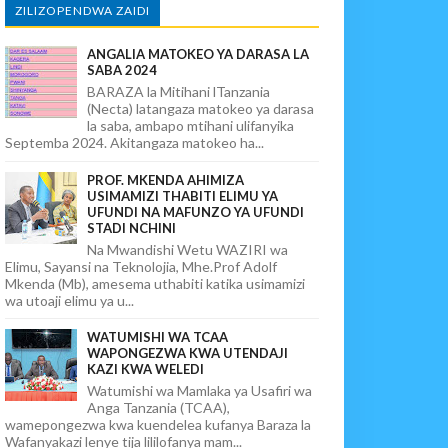
ZILIZOPENDWA ZAIDI
ANGALIA MATOKEO YA DARASA LA
SABA 2024
BARAZA la Mitihani lTanzania
(Necta) latangaza matokeo ya darasa
la saba, ambapo mtihani ulifanyika
Septemba 2024. Akitangaza matokeo ha...
PROF. MKENDA AHIMIZA
USIMAMIZI THABITI ELIMU YA
UFUNDI NA MAFUNZO YA UFUNDI
STADI NCHINI
Na Mwandishi Wetu WAZIRI wa
Elimu, Sayansi na Teknolojia, Mhe.Prof Adolf
Mkenda (Mb), amesema uthabiti katika usimamizi
wa utoaji elimu ya u...
WATUMISHI WA TCAA
WAPONGEZWA KWA UTENDAJI
KAZI KWA WELEDI
Watumishi wa Mamlaka ya Usafiri wa
Anga Tanzania (TCAA),
wamepongezwa kwa kuendelea kufanya Baraza la
Wafanyakazi lenye tija lililofanya mam...