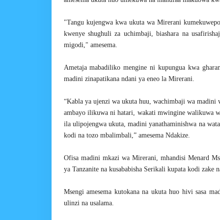
"Tangu kujengwa kwa ukuta wa Mirerani kumekuwepo 
kwenye shughuli za uchimbaji, biashara na usafiri
migodi," amesema.
Ametaja mabadiliko mengine ni kupungua kwa gharam
madini zinapatikana ndani ya eneo la Mirerani.
“Kabla ya ujenzi wa ukuta huu, wachimbaji wa madini 
ambayo ilikuwa ni hatari, wakati mwingine walikuwa w
ila ulipojengwa ukuta, madini yanathaminishwa na wata
kodi na tozo mbalimbali,” amesema Ndakize.
Ofisa madini mkazi wa Mirerani, mhandisi Menard M
ya Tanzanite na kusababisha Serikali kupata kodi zake n
Msengi amesema kutokana na ukuta huo hivi sasa ma
ulinzi na usalama.