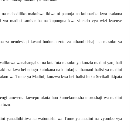
na mabadiliko makubwa ikiwa ni pamoja na kuimarika kwa usalama
shaji wa madini sambamba na kupungua kwa vitendo vya wizi kwenye
a za uendeshaji kwani huduma zote za uthaminishaji na masoko ya
walikuwa wanahangaika na kutafuta masoko ya kuuzia madini yao, hali
akiuza kwa bei ndogo kutokana na kutokujua thamani halisi ya madini
alam wa Tume ya Madini, kuuzwa kwa bei halisi huku Serikali ikipata
sengi amesema kuwepo ukuta huo kumekomesha utoroshaji wa madini
a tozo.
dini yanadhibitiwa na watumishi wa Tume ya madini na vyombo vya