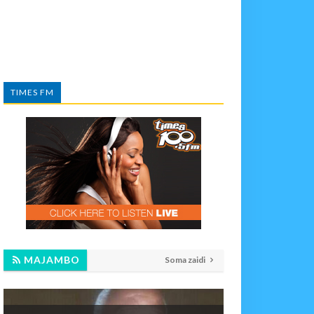
TIMES FM
MAJAMBO
Soma zaidi