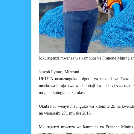
Mkurugenzi mwenza wa kampuni ya Franone Mining an
Joseph Lyimo, Mirerani
UKUTA unaozunguka migodi ya madini ya Tanzanit
umekuwa faraja kwa wachimbaji kwani hivi sasa matu
moja la kuingia na kutokea.
Ukuta huo wenye mzunguko wa kilomita 25 na kwenda j
na wanajeshi 271 mwaka 2018.
Mkurugenzi mwenza wa kampuni ya Franone Mining a
amesema ukuta huo umekuwa na manufaa makubwa kwa 