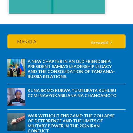
MAKALA
Soma zaidi
A NEW CHAPTER IN AN OLD FRIENDSHIP:
PRESIDENT SAMIA'S LEADERSHIP LEGACY
AND THE CONSOLIDATION OF TANZANIA–
RUSSIA RELATIONS.
KUNA SOMO KUBWA TUMELIPATA KUHUSU
CCM INAVYOKABILIANA NA CHANGAMOTO
WAR WITHOUT ENDGAME: THE COLLAPSE
OF DETERRENCE AND THE LIMITS OF
MILITARY POWER IN THE 2026 IRAN
CONFLICT.