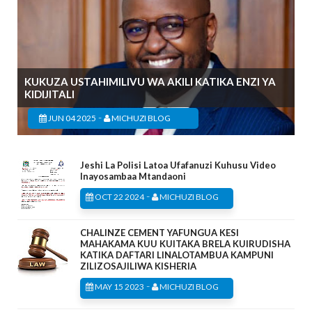
KUKUZA USTAHIMILIVU WA AKILI KATIKA ENZI YA
KIDIJITALI
-
JUN 04 2025
MICHUZI BLOG
Jeshi La Polisi Latoa Ufafanuzi Kuhusu Video
Inayosambaa Mtandaoni
-
OCT 22 2024
MICHUZI BLOG
CHALINZE CEMENT YAFUNGUA KESI
MAHAKAMA KUU KUITAKA BRELA KUIRUDISHA
KATIKA DAFTARI LINALOTAMBUA KAMPUNI
ZILIZOSAJILIWA KISHERIA
-
MAY 15 2023
MICHUZI BLOG