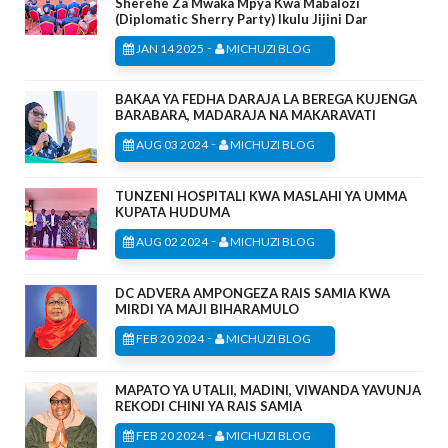
Sherehe Za Mwaka Mpya Kwa Mabalozi
(Diplomatic Sherry Party) Ikulu Jijini Dar
-
JAN 14 2025
MICHUZI BLOG
BAKAA YA FEDHA DARAJA LA BEREGA KUJENGA
BARABARA, MADARAJA NA MAKARAVATI
-
AUG 03 2024
MICHUZI BLOG
TUNZENI HOSPITALI KWA MASLAHI YA UMMA
KUPATA HUDUMA
-
AUG 02 2024
MICHUZI BLOG
DC ADVERA AMPONGEZA RAIS SAMIA KWA
MIRDI YA MAJI BIHARAMULO
-
FEB 20 2024
MICHUZI BLOG
MAPATO YA UTALII, MADINI, VIWANDA YAVUNJA
REKODI CHINI YA RAIS SAMIA
-
FEB 20 2024
MICHUZI BLOG