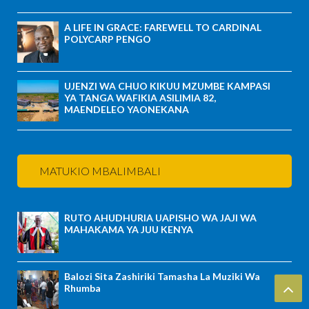
A LIFE IN GRACE: FAREWELL TO CARDINAL
POLYCARP PENGO
UJENZI WA CHUO KIKUU MZUMBE KAMPASI
YA TANGA WAFIKIA ASILIMIA 82,
MAENDELEO YAONEKANA
MATUKIO MBALIMBALI
RUTO AHUDHURIA UAPISHO WA JAJI WA
MAHAKAMA YA JUU KENYA
Balozi Sita Zashiriki Tamasha La Muziki Wa
Rhumba