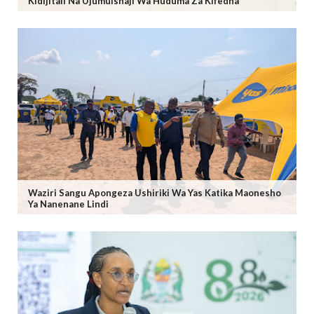
Kidijitali Na Ujumuishaji Wa Huduma Za Kifedha
Waziri Sangu Apongeza Ushiriki Wa Yas Katika Maonesho
Ya Nanenane Lindi