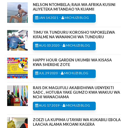
NELSON NTOMBELA; RAIA WA AFRIKA KUSINI
ALIYETEKA MITANDAO YA KIJAMII
-
JAN 14 2021
MICHUZI BLOG
TIMU YA TUNDURU KOROSHO YAPOKELEWA
KIFALME NA WANANCHI WA TUNDURU
-
AUG 03 2020
MICHUZI BLOG
HAPPY HOUR GARDEN UKUMBI WA KISASA
KWA SHEREHE ZOTE
-
JUL 29 2020
MICHUZI BLOG
RAIS DK MAGUFULI AKABIDHIWA UENYEKITI
SADC , HOTUBA YAKE GUMZO KWA WAKUU WA
NCHI WANACHAMA
-
AUG 17 2019
MICHUZI BLOG
ZOEZI LA KUPIMA UTAYARI WA KUKABILI EBOLA
LAACHA ALAMA MKOANI KAGERA