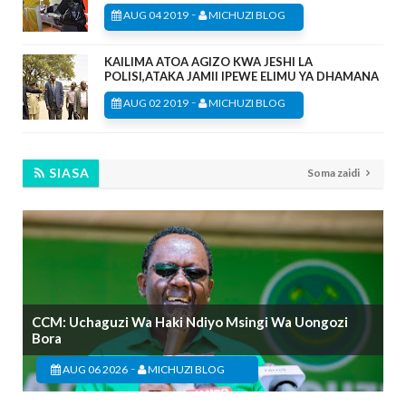
-
AUG 04 2019
MICHUZI BLOG
KAILIMA ATOA AGIZO KWA JESHI LA
POLISI,ATAKA JAMII IPEWE ELIMU YA DHAMANA
-
AUG 02 2019
MICHUZI BLOG
SIASA
Soma zaidi
CCM: Uchaguzi Wa Haki Ndiyo Msingi Wa Uongozi
Bora
-
AUG 06 2026
MICHUZI BLOG