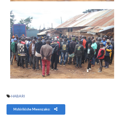
HABARI
Mshirikishe Mwenzako: