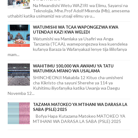
Na Mwandishi Wetu WAZIRI wa Elimu, Sayansi na
Teknolojia, Mhe.Prof Adolf Mkenda (Mb), amesema
uthabiti katika usimamizi wa utoaji elimu ya u...
WATUMISHI WA TCAA WAPONGEZWA KWA
UTENDAJI KAZI KWA WELEDI
Watumishi wa Mamlaka ya Usafiri wa Anga
Tanzania (TCAA), wamepongezwa kwa kuendelea
kufanya Baraza la Wafanyakazi lenye tija lililofanya
mam...
WAHITIMU 100,000 WA AWAMU YA TATU
WATUMIKA MFANO WA USALAMA
SHINCHEONJI Makabila 12 Kituo cha umisheni
cha Kikristo cha sayuni Sherehe ya 114 ya
Kuhitimu iliyofanyika katika Uwanja wa Daegu
Novemba 12...
TAZAMA MATOKEO YA MTIHANI WA DARASA LA
SABA (PSLE) 2025
Bofya Hapa Kutazama Matokeo MATOKEO YA
MTIHANI WA DARASA LA SABA (PSLE) 2025