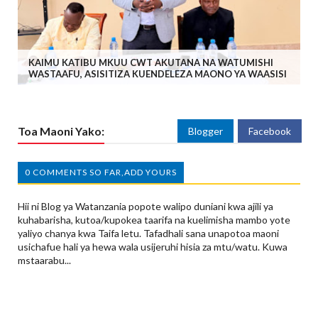
KAIMU KATIBU MKUU CWT AKUTANA NA WATUMISHI
WASTAAFU, ASISITIZA KUENDELEZA MAONO YA WAASISI
Toa Maoni Yako:
Blogger
Facebook
0 COMMENTS SO FAR,ADD YOURS
Hii ni Blog ya Watanzania popote walipo duniani kwa ajili ya
kuhabarisha, kutoa/kupokea taarifa na kuelimisha mambo yote
yaliyo chanya kwa Taifa letu. Tafadhali sana unapotoa maoni
usichafue hali ya hewa wala usijeruhi hisia za mtu/watu. Kuwa
mstaarabu...