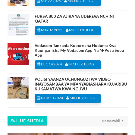
-
SEP 22 2025
MICHUZI BLOG
FURSA 800 ZA AJIRA YA UDEREVA NCHINI
QATAR
-
MAY 16 2025
MICHUZI BLOG
Vodacom Tanzania Kuboresha Huduma Kwa
Kuunganisha My Vodacom App Na M-Pesa Supa
App
-
DEC 14 2024
MICHUZI BLOG
POLISI YAANZA UCHUNGUZI WA VIDEO
INAYOSAMBAA YA MFANYABIASHARA KUJARIBU
KUKAMATWA KWA NGUVU
-
NOV 13 2024
MICHUZI BLOG
IJUE SHERIA
Soma zaidi