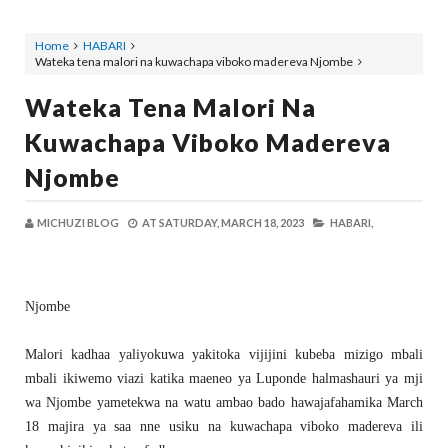
Home
HABARI
Wateka tena malori na kuwachapa viboko madereva Njombe
Wateka Tena Malori Na
Kuwachapa Viboko Madereva
Njombe
MICHUZI BLOG
AT
SATURDAY, MARCH 18, 2023
HABARI,
Njombe
Malori kadhaa yaliyokuwa yakitoka vijijini kubeba mizigo mbali
mbali ikiwemo viazi katika maeneo ya Luponde halmashauri ya mji
wa Njombe yametekwa na watu ambao bado hawajafahamika March
18 majira ya saa nne usiku na kuwachapa viboko madereva ili