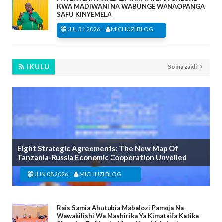
KWA MADIWANI NA WABUNGE WANAOPANGA
SAFU KINYEMELA
-
JUL 31 2026
MICHUZI BLOG
IKULU
Soma zaidi
Eight Strategic Agreements: The New Map Of
Tanzania-Russia Economic Cooperation Unveiled
-
JUN 08 2026
MICHUZI BLOG
Rais Samia Ahutubia Mabalozi Pamoja Na
Wawakilishi Wa Mashirika Ya Kimataifa Katika