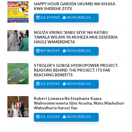
HAPPY HOUR GARDEN UKUMBI WA KISASA
KWA SHEREHE ZOTE
-
JUL 29 2020
MICHUZI BLOG
NGUZA VIKING 'BABU SEYA' NA KATIBU
TAWALA WILAYA YA MUHEZA MHE DESDERIA
HAULE WAMEREMETA
-
SEP 08 2019
MICHUZI BLOG
STIEGLER’S GORGE HYDROPOWER PROJECT:
REASONS BEHIND THE PROJECT, ITS FAR
REACHING BENEFITS
-
JUL 24 2019
MICHUZI BLOG
Robert Lowassa Na Stephanie Kaaya
Walivyomeremeta Jijini Arusha, Watu Mashuhuri
Wahudhuria Harusi Yao
-
JUL 16 2019
MICHUZI BLOG