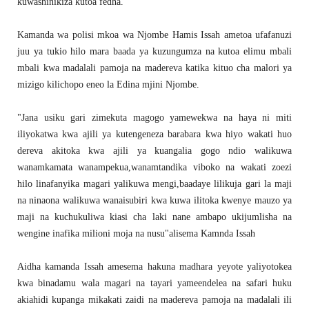
kuwashinikiza kutoa fedha.
Kamanda wa polisi mkoa wa Njombe Hamis Issah ametoa ufafanuzi
juu ya tukio hilo mara baada ya kuzungumza na kutoa elimu mbali
mbali kwa madalali pamoja na madereva katika kituo cha malori ya
mizigo kilichopo eneo la Edina mjini Njombe.
"Jana usiku gari zimekuta magogo yamewekwa na haya ni miti
iliyokatwa kwa ajili ya kutengeneza barabara kwa hiyo wakati huo
dereva akitoka kwa ajili ya kuangalia gogo ndio walikuwa
wanamkamata wanampekua,wanamtandika viboko na wakati zoezi
hilo linafanyika magari yalikuwa mengi,baadaye lilikuja gari la maji
na ninaona walikuwa wanaisubiri kwa kuwa ilitoka kwenye mauzo ya
maji na kuchukuliwa kiasi cha laki nane ambapo ukijumlisha na
wengine inafika milioni moja na nusu"alisema Kamnda Issah
Aidha kamanda Issah amesema hakuna madhara yeyote yaliyotokea
kwa binadamu wala magari na tayari yameendelea na safari huku
akiahidi kupanga mikakati zaidi na madereva pamoja na madalali ili