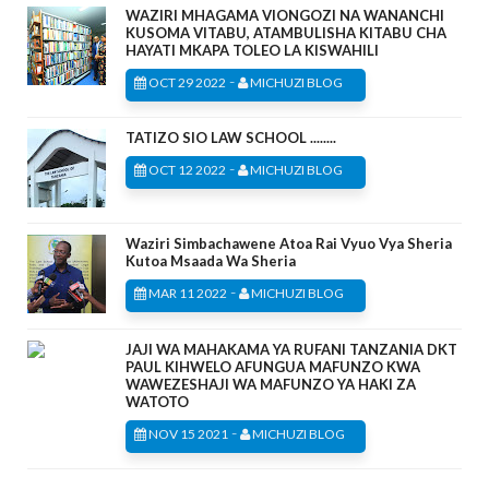
WAZIRI MHAGAMA VIONGOZI NA WANANCHI
KUSOMA VITABU, ATAMBULISHA KITABU CHA
HAYATI MKAPA TOLEO LA KISWAHILI
-
OCT 29 2022
MICHUZI BLOG
TATIZO SIO LAW SCHOOL ........
-
OCT 12 2022
MICHUZI BLOG
Waziri Simbachawene Atoa Rai Vyuo Vya Sheria
Kutoa Msaada Wa Sheria
-
MAR 11 2022
MICHUZI BLOG
JAJI WA MAHAKAMA YA RUFANI TANZANIA DKT
PAUL KIHWELO AFUNGUA MAFUNZO KWA
WAWEZESHAJI WA MAFUNZO YA HAKI ZA
WATOTO
-
NOV 15 2021
MICHUZI BLOG