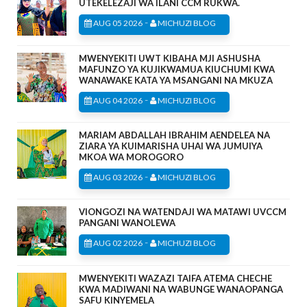
UTEKELEZAJI WA ILANI CCM RUKWA.
-
AUG 05 2026
MICHUZI BLOG
MWENYEKITI UWT KIBAHA MJI ASHUSHA
MAFUNZO YA KUJIKWAMUA KIUCHUMI KWA
WANAWAKE KATA YA MSANGANI NA MKUZA
-
AUG 04 2026
MICHUZI BLOG
MARIAM ABDALLAH IBRAHIM AENDELEA NA
ZIARA YA KUIMARISHA UHAI WA JUMUIYA
MKOA WA MOROGORO
-
AUG 03 2026
MICHUZI BLOG
VIONGOZI NA WATENDAJI WA MATAWI UVCCM
PANGANI WANOLEWA
-
AUG 02 2026
MICHUZI BLOG
MWENYEKITI WAZAZI TAIFA ATEMA CHECHE
KWA MADIWANI NA WABUNGE WANAOPANGA
SAFU KINYEMELA