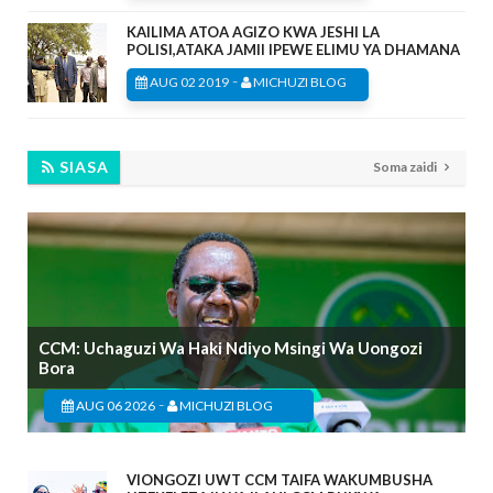
KAILIMA ATOA AGIZO KWA JESHI LA
POLISI,ATAKA JAMII IPEWE ELIMU YA DHAMANA
-
AUG 02 2019
MICHUZI BLOG
SIASA
Soma zaidi
CCM: Uchaguzi Wa Haki Ndiyo Msingi Wa Uongozi
Bora
-
AUG 06 2026
MICHUZI BLOG
VIONGOZI UWT CCM TAIFA WAKUMBUSHA