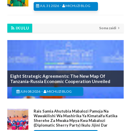
-
JUL 31 2026
MICHUZI BLOG
IKULU
Soma zaidi
Eight Strategic Agreements: The New Map Of
Tanzania-Russia Economic Cooperation Unveiled
-
JUN 08 2026
MICHUZI BLOG
Rais Samia Ahutubia Mabalozi Pamoja Na
Wawakilishi Wa Mashirika Ya Kimataifa Katika
Sherehe Za Mwaka Mpya Kwa Mabalozi
(Diplomatic Sherry Party) Ikulu Jijini Dar