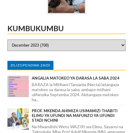
KUMBUKUMBU
ZILIZOPENDWA ZAIDI
ANGALIA MATOKEO YA DARASA LA SABA 2024
BARAZA la Mitihani lTanzania (Necta) latangaza
matokeo ya darasa la saba, ambapo mtihani
ulifanyika Septemba 2024. Akitangaza matokeo
ha...
PROF. MKENDA AHIMIZA USIMAMIZI THABITI
ELIMU YA UFUNDI NA MAFUNZO YA UFUNDI
STADI NCHINI
Na Mwandishi Wetu WAZIRI wa Elimu, Sayansi na
Teknolojia, Mhe.Prof Adolf Mkenda (Mb), amesema