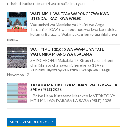
uthabiti katika usimamizi wa utoaji elimu ya u...
WATUMISHI WA TCAA WAPONGEZWA KWA
UTENDAJI KAZI KWA WELEDI
Watumishi wa Mamlaka ya Usafiri wa Anga
Tanzania (TCAA), wamepongezwa kwa kuendelea
kufanya Baraza la Wafanyakazi lenye tija lililofanya
mam...
WAHITIMU 100,000 WA AWAMU YA TATU
WATUMIKA MFANO WA USALAMA
SHINCHEONJI Makabila 12 Kituo cha umisheni
cha Kikristo cha sayuni Sherehe ya 114 ya
Kuhitimu iliyofanyika katika Uwanja wa Daegu
Novemba 12...
TAZAMA MATOKEO YA MTIHANI WA DARASA LA
SABA (PSLE) 2025
Bofya Hapa Kutazama Matokeo MATOKEO YA
MTIHANI WA DARASA LA SABA (PSLE) 2025
MICHUZI MEDIA GROUP