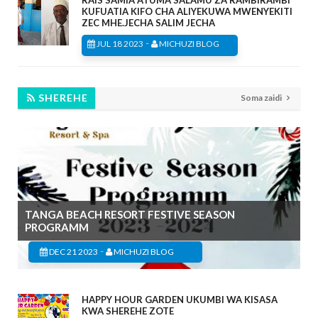
RAIS SAMIA ATUMA SALAMU ZA RAMBIRAMBI
KUFUATIA KIFO CHA ALIYEKUWA MWENYEKITI
ZEC MHE.JECHA SALIM JECHA
-
JUL 18 2023
MICHUZI BLOG
SHEREHE
Soma zaidi
TANGA BEACH RESORT FESTIVE SEASON
PROGRAMM
-
DEC 21 2023
MICHUZI BLOG
HAPPY HOUR GARDEN UKUMBI WA KISASA
KWA SHEREHE ZOTE