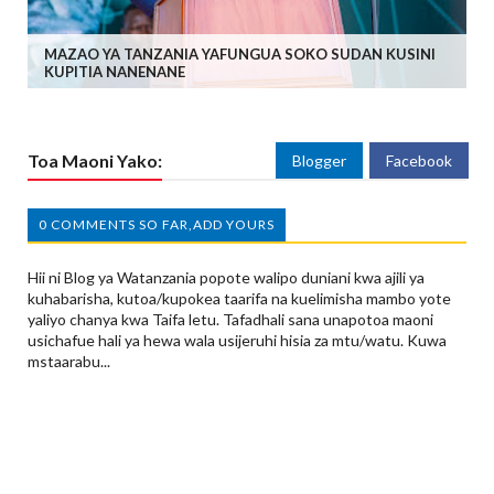
MAZAO YA TANZANIA YAFUNGUA SOKO SUDAN KUSINI
KUPITIA NANENANE
Toa Maoni Yako:
Blogger
Facebook
0 COMMENTS SO FAR,ADD YOURS
Hii ni Blog ya Watanzania popote walipo duniani kwa ajili ya
kuhabarisha, kutoa/kupokea taarifa na kuelimisha mambo yote
yaliyo chanya kwa Taifa letu. Tafadhali sana unapotoa maoni
usichafue hali ya hewa wala usijeruhi hisia za mtu/watu. Kuwa
mstaarabu...