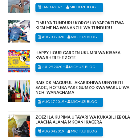
-
JAN 14 2021
MICHUZI BLOG
TIMU YA TUNDURU KOROSHO YAPOKELEWA
KIFALME NA WANANCHI WA TUNDURU
-
AUG 03 2020
MICHUZI BLOG
HAPPY HOUR GARDEN UKUMBI WA KISASA
KWA SHEREHE ZOTE
-
JUL 29 2020
MICHUZI BLOG
RAIS DK MAGUFULI AKABIDHIWA UENYEKITI
SADC , HOTUBA YAKE GUMZO KWA WAKUU WA
NCHI WANACHAMA
-
AUG 17 2019
MICHUZI BLOG
ZOEZI LA KUPIMA UTAYARI WA KUKABILI EBOLA
LAACHA ALAMA MKOANI KAGERA
-
AUG 04 2019
MICHUZI BLOG