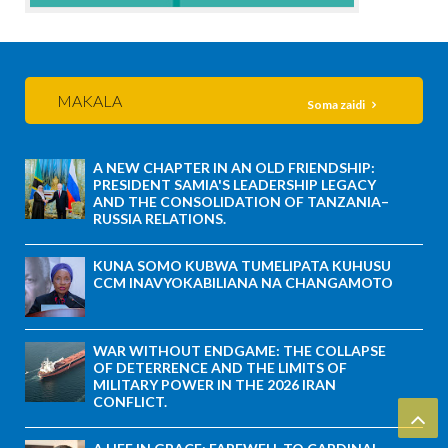
MAKALA
Soma zaidi
A NEW CHAPTER IN AN OLD FRIENDSHIP:
PRESIDENT SAMIA'S LEADERSHIP LEGACY
AND THE CONSOLIDATION OF TANZANIA–
RUSSIA RELATIONS.
KUNA SOMO KUBWA TUMELIPATA KUHUSU
CCM INAVYOKABILIANA NA CHANGAMOTO
WAR WITHOUT ENDGAME: THE COLLAPSE
OF DETERRENCE AND THE LIMITS OF
MILITARY POWER IN THE 2026 IRAN
CONFLICT.