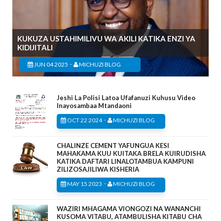
KUKUZA USTAHIMILIVU WA AKILI KATIKA ENZI YA
KIDIJITALI
-
JUN 04 2025
MICHUZI BLOG
Jeshi La Polisi Latoa Ufafanuzi Kuhusu Video
Inayosambaa Mtandaoni
-
OCT 22 2024
MICHUZI BLOG
CHALINZE CEMENT YAFUNGUA KESI
MAHAKAMA KUU KUITAKA BRELA KUIRUDISHA
KATIKA DAFTARI LINALOTAMBUA KAMPUNI
ZILIZOSAJILIWA KISHERIA
-
MAY 15 2023
MICHUZI BLOG
WAZIRI MHAGAMA VIONGOZI NA WANANCHI
KUSOMA VITABU, ATAMBULISHA KITABU CHA