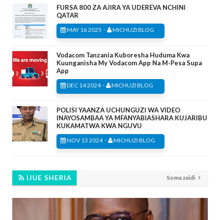
FURSA 800 ZA AJIRA YA UDEREVA NCHINI
QATAR
-
MAY 16 2025
MICHUZI BLOG
Vodacom Tanzania Kuboresha Huduma Kwa
Kuunganisha My Vodacom App Na M-Pesa Supa
App
-
DEC 14 2024
MICHUZI BLOG
POLISI YAANZA UCHUNGUZI WA VIDEO
INAYOSAMBAA YA MFANYABIASHARA KUJARIBU
KUKAMATWA KWA NGUVU
-
NOV 13 2024
MICHUZI BLOG
IJUE SHERIA
Soma zaidi