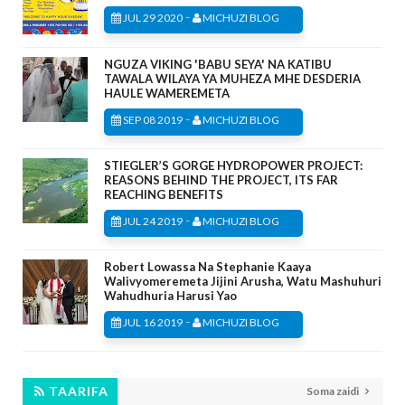
-
JUL 29 2020
MICHUZI BLOG
NGUZA VIKING 'BABU SEYA' NA KATIBU
TAWALA WILAYA YA MUHEZA MHE DESDERIA
HAULE WAMEREMETA
-
SEP 08 2019
MICHUZI BLOG
STIEGLER’S GORGE HYDROPOWER PROJECT:
REASONS BEHIND THE PROJECT, ITS FAR
REACHING BENEFITS
-
JUL 24 2019
MICHUZI BLOG
Robert Lowassa Na Stephanie Kaaya
Walivyomeremeta Jijini Arusha, Watu Mashuhuri
Wahudhuria Harusi Yao
-
JUL 16 2019
MICHUZI BLOG
TAARIFA
Soma zaidi