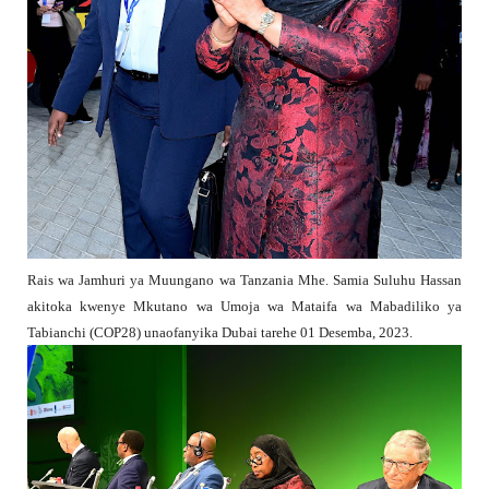
Rais wa Jamhuri ya Muungano wa Tanzania Mhe. Samia Suluhu Hassan
akitoka kwenye Mkutano wa Umoja wa Mataifa wa Mabadiliko ya
Tabianchi (COP28) unaofanyika Dubai tarehe 01 Desemba, 2023.