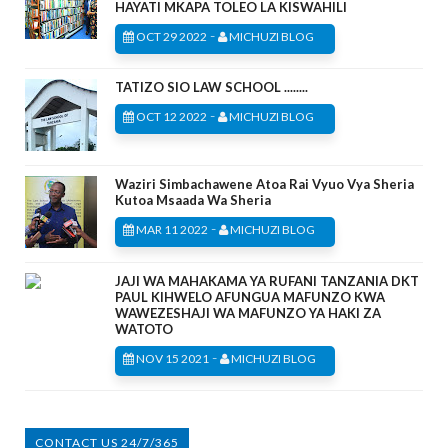
HAYATI MKAPA TOLEO LA KISWAHILI
-
OCT 29 2022
MICHUZI BLOG
TATIZO SIO LAW SCHOOL ........
-
OCT 12 2022
MICHUZI BLOG
Waziri Simbachawene Atoa Rai Vyuo Vya Sheria
Kutoa Msaada Wa Sheria
-
MAR 11 2022
MICHUZI BLOG
JAJI WA MAHAKAMA YA RUFANI TANZANIA DKT
PAUL KIHWELO AFUNGUA MAFUNZO KWA
WAWEZESHAJI WA MAFUNZO YA HAKI ZA
WATOTO
-
NOV 15 2021
MICHUZI BLOG
CONTACT US 24/7/365