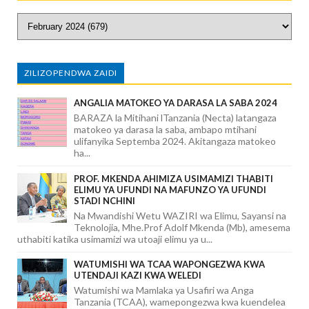
ZILIZOPENDWA ZAIDI
ANGALIA MATOKEO YA DARASA LA SABA 2024
BARAZA la Mitihani lTanzania (Necta) latangaza
matokeo ya darasa la saba, ambapo mtihani
ulifanyika Septemba 2024. Akitangaza matokeo
ha...
PROF. MKENDA AHIMIZA USIMAMIZI THABITI
ELIMU YA UFUNDI NA MAFUNZO YA UFUNDI
STADI NCHINI
Na Mwandishi Wetu WAZIRI wa Elimu, Sayansi na
Teknolojia, Mhe.Prof Adolf Mkenda (Mb), amesema
uthabiti katika usimamizi wa utoaji elimu ya u...
WATUMISHI WA TCAA WAPONGEZWA KWA
UTENDAJI KAZI KWA WELEDI
Watumishi wa Mamlaka ya Usafiri wa Anga
Tanzania (TCAA), wamepongezwa kwa kuendelea