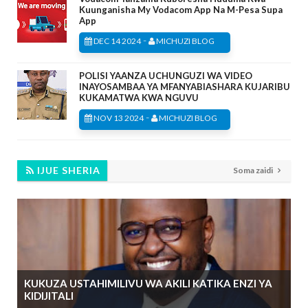
Kuunganisha My Vodacom App Na M-Pesa Supa
App
-
DEC 14 2024
MICHUZI BLOG
POLISI YAANZA UCHUNGUZI WA VIDEO
INAYOSAMBAA YA MFANYABIASHARA KUJARIBU
KUKAMATWA KWA NGUVU
-
NOV 13 2024
MICHUZI BLOG
IJUE SHERIA
Soma zaidi
KUKUZA USTAHIMILIVU WA AKILI KATIKA ENZI YA
KIDIJITALI