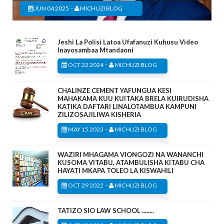
-
JUN 04 2025
MICHUZI BLOG
Jeshi La Polisi Latoa Ufafanuzi Kuhusu Video
Inayosambaa Mtandaoni
-
OCT 22 2024
MICHUZI BLOG
CHALINZE CEMENT YAFUNGUA KESI
MAHAKAMA KUU KUITAKA BRELA KUIRUDISHA
KATIKA DAFTARI LINALOTAMBUA KAMPUNI
ZILIZOSAJILIWA KISHERIA
-
MAY 15 2023
MICHUZI BLOG
WAZIRI MHAGAMA VIONGOZI NA WANANCHI
KUSOMA VITABU, ATAMBULISHA KITABU CHA
HAYATI MKAPA TOLEO LA KISWAHILI
-
OCT 29 2022
MICHUZI BLOG
TATIZO SIO LAW SCHOOL ........