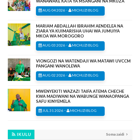
WANAWAKE KATA YA MSANGANI NA MKUZA
-
AUG 04 2026
MICHUZI BLOG
MARIAM ABDALLAH IBRAHIM AENDELEA NA
ZIARA YA KUIMARISHA UHAI WA JUMUIYA
MKOA WA MOROGORO
-
AUG 03 2026
MICHUZI BLOG
VIONGOZI NA WATENDAJI WA MATAWI UVCCM
PANGANI WANOLEWA
-
AUG 02 2026
MICHUZI BLOG
MWENYEKITI WAZAZI TAIFA ATEMA CHECHE
KWA MADIWANI NA WABUNGE WANAOPANGA
SAFU KINYEMELA
-
JUL 31 2026
MICHUZI BLOG
IKULU
Soma zaidi