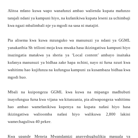
Alitoa mfano kuwa wapo wanafunzi ambao walienda kupata mafunzo
tarajali ndani ya kampuni hiyo, na kufanikiwa kupata leseni za uchimbaji
kwa ngazi mbalimbali nje ya mgodi na sasa ni matajiri.
Pia alisema kwa kuwa mzunguko wa manunuzi ya ndani ya GGML
yanakaribia Sh trilioni moja kwa mwaka hasa ikizingatiwa kampuni hiyo
inazingatia matakwa ya sheria ya ‘Local content’ ambayo inaitaka
kufanya manunuzi ya bidhaa zake hapa nchini, nayo ni fursa nzuri kwa
wahitimu hao kujifunza na kufungua kampuni za kusambaza bidhaa kwa
mgodi huo.
Mbali na kuipongeza GGML kwa kuwa na mipango madhubuti
inayofungua fursa kwa vijana wa kitanzania, pia aliwapongeza wahitimu
hao ambao wamefanikiwa kupenya na kupata nafasi hiyo hasa
ikizingatiwa walioomba nafasi hiyo walikuwa 2,800 lakini
wamechaguliwa 40 pekee.
Kwa upande Meneja Mwandamizi anayeshughulikia masuala ya