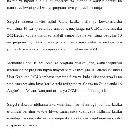
na nje ya mgodi huo ili kujiendeleza na kuondoka wakiwa tofauti na
namna walivyoingia kwenye program hiyo ya mwaka mmoja.
Shigela ametoa mwito mjini Geita katika hafla ya kuwakaribisha
wahitimu 40 wa vyuo vikuu ambao wamejiunga na GGML kwa mwaka
2024/2025 kupata mafunzo tarajali sambamba na wahitimu wengine 10
wa program hiyo kwa mwaka jana ambao wameendelea na mafunzo ya
juu zaidi baada ya kupata ajira ya kudumu ndani ya GGML.
Wanafunzi hao 10 waliomaliza program mwaka jana, wamechaguliwa
kuendelea na program mpya inayofahamika kwa jina la African Business
Unit Graduate (ABU) ambayo inawapa fursa ya kubadilishana uzoefu na
wahitimu wa aina hiyo katika nchi nyingine za Ghana na Guine ambako
AngloGold Ashanti kampuni mama ya GGML inamiliki migodi.
Shigela alisema nidhamu kwa wahitimu hao ni msingi muhimu katika
utumishi wa aina yoyote hivyo wanapaswa kuzingatia nidhamu katika
utendaji wao na hata wanapokengeuka kutekeleza majukumu yao nafsi
inapaswa kuwasuta.