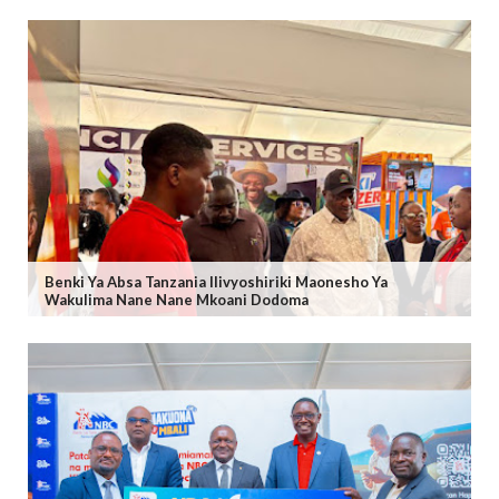
Benki Ya Absa Tanzania Ilivyoshiriki Maonesho Ya
Wakulima Nane Nane Mkoani Dodoma