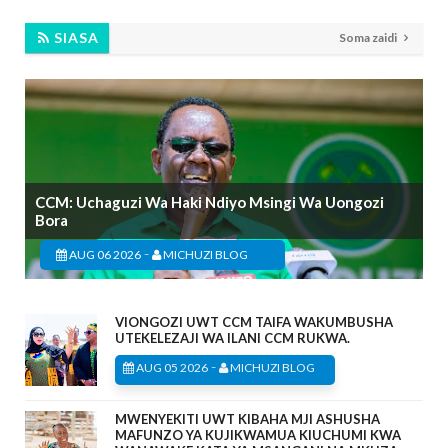
SIASA
Soma zaidi
CCM: Uchaguzi Wa Haki Ndiyo Msingi Wa Uongozi
Bora
-
AUG 06 2026
MICHUZI BLOG
VIONGOZI UWT CCM TAIFA WAKUMBUSHA
UTEKELEZAJI WA ILANI CCM RUKWA.
-
AUG 05 2026
MICHUZI BLOG
MWENYEKITI UWT KIBAHA MJI ASHUSHA
MAFUNZO YA KUJIKWAMUA KIUCHUMI KWA