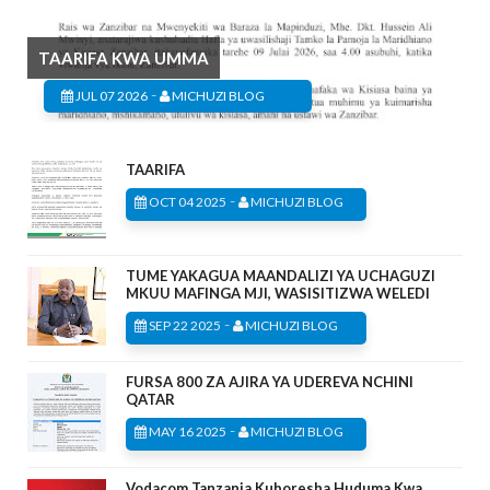
TAARIFA KWA UMMA
-
JUL 07 2026
MICHUZI BLOG
TAARIFA
-
OCT 04 2025
MICHUZI BLOG
TUME YAKAGUA MAANDALIZI YA UCHAGUZI
MKUU MAFINGA MJI, WASISITIZWA WELEDI
-
SEP 22 2025
MICHUZI BLOG
FURSA 800 ZA AJIRA YA UDEREVA NCHINI
QATAR
-
MAY 16 2025
MICHUZI BLOG
Vodacom Tanzania Kuboresha Huduma Kwa