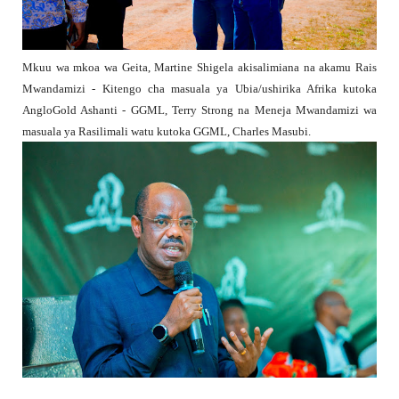
Mkuu wa mkoa wa Geita, Martine Shigela akisalimiana na akamu Rais
Mwandamizi - Kitengo cha masuala ya Ubia/ushirika Afrika kutoka
AngloGold Ashanti - GGML, Terry Strong na Meneja Mwandamizi wa
masuala ya Rasilimali watu kutoka GGML, Charles Masubi.