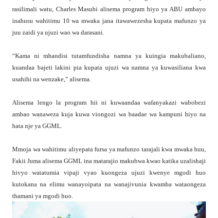
rasilimali watu, Charles Masubi alisema program hiyo ya ABU ambayo
inahusu wahitimu 10 wa mwaka jana itawawezesha kupata mafunzo ya
juu zaidi ya ujuzi wao wa darasani.
“Kama ni mhandisi tutamfundisha namna ya kuingia makubaliano,
kuandaa bajeti lakini pia kupata ujuzi wa namna ya kuwasiliana kwa
usahihi na wenzake,” alisema.
Alisema lengo la program hii ni kuwaandaa wafanyakazi wabobezi
ambao wanaweza kuja kuwa viongozi wa baadae wa kampuni hiyo na
hata nje ya GGML.
Mmoja wa wahitimu aliyepata fursa ya mafunzo tarajali kwa mwaka huu,
Fakii Juma alisema GGML ina matarajio makubwa kwao katika uzalishaji
hivyo watatumia vipaji vyao kuongeza ujuzi kwenye mgodi huo
kutokana na elimu wanayoipata na wanajivunia kwamba wataongeza
thamani ya mgodi huo.