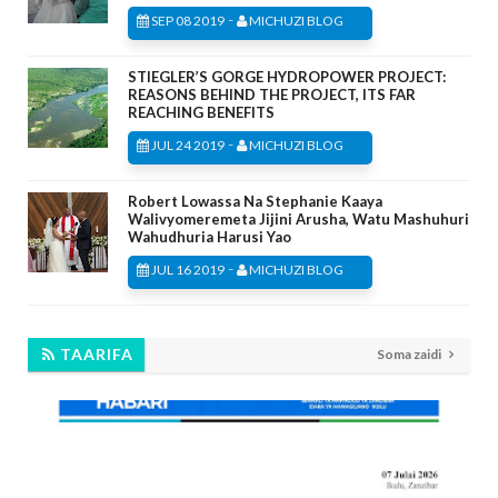
-
SEP 08 2019
MICHUZI BLOG
STIEGLER’S GORGE HYDROPOWER PROJECT:
REASONS BEHIND THE PROJECT, ITS FAR
REACHING BENEFITS
-
JUL 24 2019
MICHUZI BLOG
Robert Lowassa Na Stephanie Kaaya
Walivyomeremeta Jijini Arusha, Watu Mashuhuri
Wahudhuria Harusi Yao
-
JUL 16 2019
MICHUZI BLOG
TAARIFA
Soma zaidi