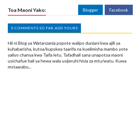
Toa Maoni Yako:
Blogger
Facebook
0 COMMENTS SO FAR,ADD YOURS
Hii ni Blog ya Watanzania popote walipo duniani kwa ajili ya
kuhabarisha, kutoa/kupokea taarifa na kuelimisha mambo yote
yaliyo chanya kwa Taifa letu. Tafadhali sana unapotoa maoni
usichafue hali ya hewa wala usijeruhi hisia za mtu/watu. Kuwa
mstaarabu...