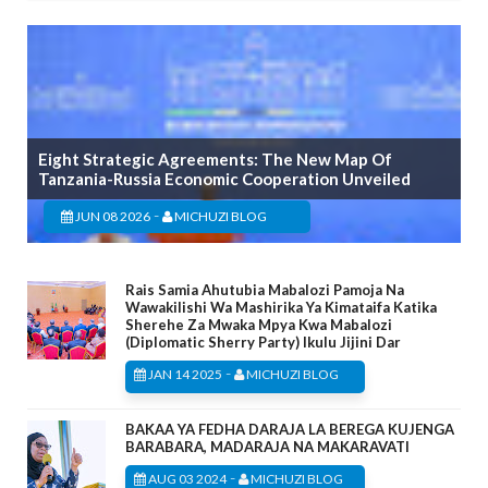
Eight Strategic Agreements: The New Map Of
Tanzania-Russia Economic Cooperation Unveiled
-
JUN 08 2026
MICHUZI BLOG
Rais Samia Ahutubia Mabalozi Pamoja Na
Wawakilishi Wa Mashirika Ya Kimataifa Katika
Sherehe Za Mwaka Mpya Kwa Mabalozi
(Diplomatic Sherry Party) Ikulu Jijini Dar
-
JAN 14 2025
MICHUZI BLOG
BAKAA YA FEDHA DARAJA LA BEREGA KUJENGA
BARABARA, MADARAJA NA MAKARAVATI
-
AUG 03 2024
MICHUZI BLOG