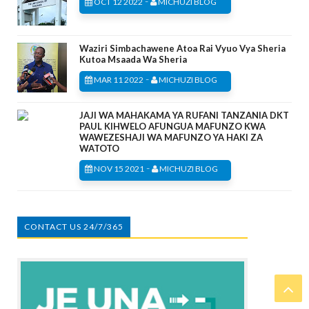
-
OCT 12 2022
MICHUZI BLOG
Waziri Simbachawene Atoa Rai Vyuo Vya Sheria
Kutoa Msaada Wa Sheria
-
MAR 11 2022
MICHUZI BLOG
JAJI WA MAHAKAMA YA RUFANI TANZANIA DKT
PAUL KIHWELO AFUNGUA MAFUNZO KWA
WAWEZESHAJI WA MAFUNZO YA HAKI ZA
WATOTO
-
NOV 15 2021
MICHUZI BLOG
CONTACT US 24/7/365