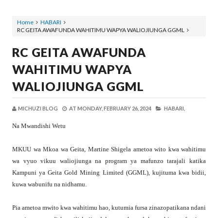
Home
HABARI
RC GEITA AWAFUNDA WAHITIMU WAPYA WALIOJIUNGA GGML
RC GEITA AWAFUNDA
WAHITIMU WAPYA
WALIOJIUNGA GGML
MICHUZI BLOG
AT
MONDAY, FEBRUARY 26, 2024
HABARI,
Na Mwandishi Wetu
MKUU wa Mkoa wa Geita, Martine Shigela ametoa wito kwa wahitimu
wa vyuo vikuu waliojiunga na program ya mafunzo tarajali katika
Kampuni ya Geita Gold Mining Limited (GGML), kujituma kwa bidii,
kuwa wabunifu na nidhamu.
Pia ametoa mwito kwa wahitimu hao, kutumia fursa zinazopatikana ndani