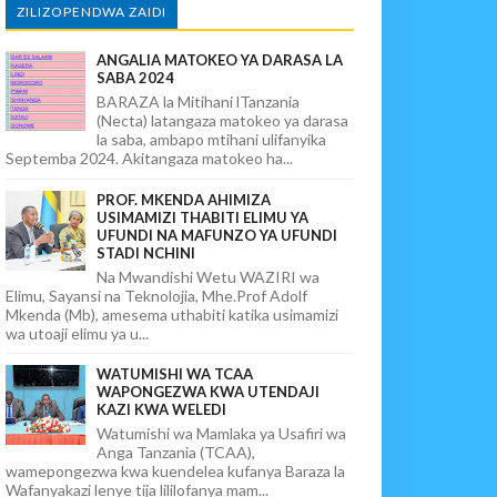
ZILIZOPENDWA ZAIDI
ANGALIA MATOKEO YA DARASA LA
SABA 2024
BARAZA la Mitihani lTanzania
(Necta) latangaza matokeo ya darasa
la saba, ambapo mtihani ulifanyika
Septemba 2024. Akitangaza matokeo ha...
PROF. MKENDA AHIMIZA
USIMAMIZI THABITI ELIMU YA
UFUNDI NA MAFUNZO YA UFUNDI
STADI NCHINI
Na Mwandishi Wetu WAZIRI wa
Elimu, Sayansi na Teknolojia, Mhe.Prof Adolf
Mkenda (Mb), amesema uthabiti katika usimamizi
wa utoaji elimu ya u...
WATUMISHI WA TCAA
WAPONGEZWA KWA UTENDAJI
KAZI KWA WELEDI
Watumishi wa Mamlaka ya Usafiri wa
Anga Tanzania (TCAA),
wamepongezwa kwa kuendelea kufanya Baraza la
Wafanyakazi lenye tija lililofanya mam...