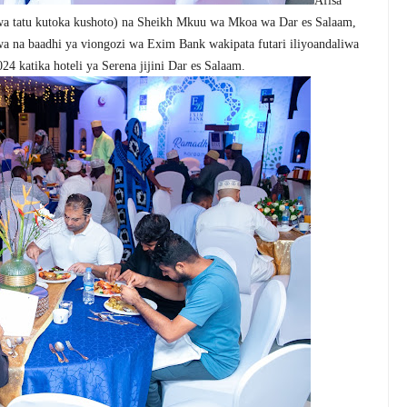
Afisa
wa tatu kutoka kushoto) na Sheikh Mkuu wa Mkoa wa Dar es Salaam,
a na baadhi ya viongozi wa Exim Bank wakipata futari iliyoandaliwa
24 katika hoteli ya Serena jijini Dar es Salaam.