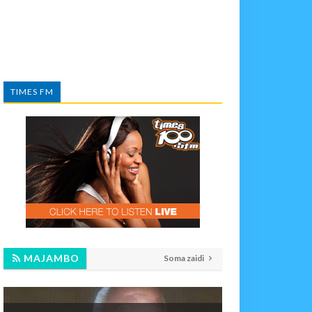
TIMES FM
MAJAMBO
Soma zaidi