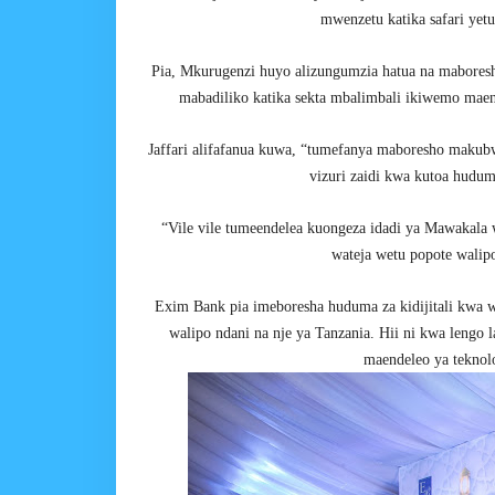
mwenzetu katika safari yetu 
Pia, Mkurugenzi huyo alizungumzia hatua na mabores
mabadiliko katika sekta mbalimbali ikiwemo maend
Jaffari alifafanua kuwa, “tumefanya maboresho makub
vizuri zaidi kwa kutoa hudum
“Vile vile tumeendelea kuongeza idadi ya Mawakala 
wateja wetu popote walip
Exim Bank pia imeboresha huduma za kidijitali kwa 
walipo ndani na nje ya Tanzania. Hii ni kwa lengo 
maendeleo ya teknol