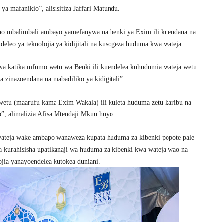
ya mafanikio”, alisisitiza Jaffari Matundu.
ho mbalimbali ambayo yamefanywa na benki ya Exim ili kuendana na
eleo ya teknolojia ya kidijitali na kusogeza huduma kwa wateja.
wa katika mfumo wetu wa Benki ili kuendelea kuhudumia wateja wetu
a zinazoendana na mabadiliko ya kidigitali”.
wetu (maarufu kama Exim Wakala) ili kuleta huduma zetu karibu na
o”, alimalizia Afisa Mtendaji Mkuu huyo.
wateja wake ambapo wanaweza kupata huduma za kibenki popote pale
la kurahisisha upatikanaji wa huduma za kibenki kwa wateja wao na
ojia yanayoendelea kutokea duniani.