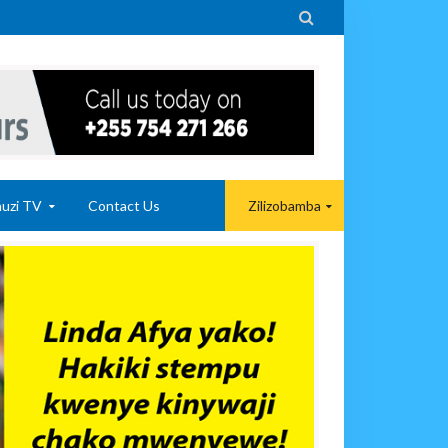

uzi TV
Contact Us
Zilizobamba