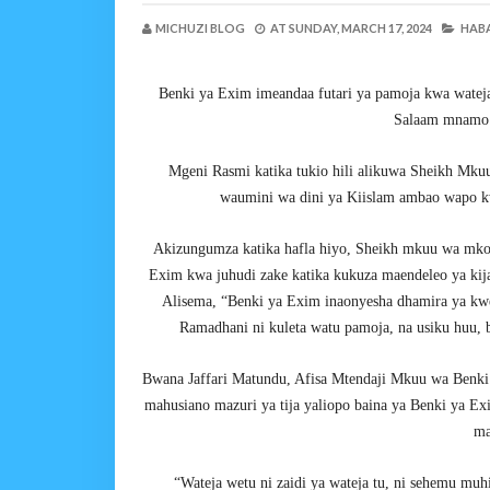
MICHUZI BLOG
AT
SUNDAY, MARCH 17, 2024
HABA
Benki ya Exim imeandaa futari ya pamoja kwa wateja w
Salaam mnamo 
Mgeni Rasmi katika tukio hili alikuwa Sheikh Mku
waumini wa dini ya Kiislam ambao wapo 
Akizungumza katika hafla hiyo, Sheikh mkuu wa mkoa
Exim kwa juhudi zake katika kukuza maendeleo ya kij
Alisema, “Benki ya Exim inaonyesha dhamira ya kwel
Ramadhani ni kuleta watu pamoja, na usiku huu, 
Bwana Jaffari Matundu, Afisa Mtendaji Mkuu wa Benki 
mahusiano mazuri ya tija yaliopo baina ya Benki ya E
ma
“Wateja wetu ni zaidi ya wateja tu, ni sehemu mu