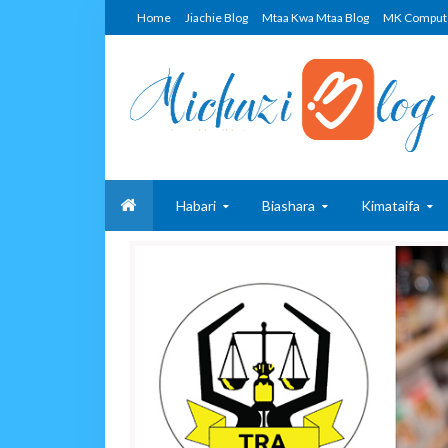
Home
Jiachie Blog
Mtaa Kwa Mtaa Blog
MK Comput
Habari
Biashara
Kimataifa