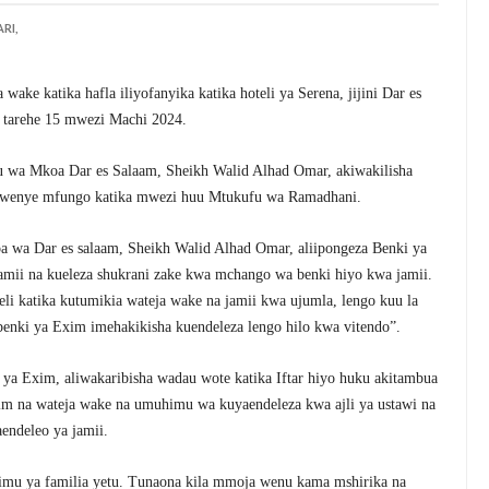
RI,
ake katika hafla iliyofanyika katika hoteli ya Serena, jijini Dar es
tarehe 15 mwezi Machi 2024.
u wa Mkoa Dar es Salaam, Sheikh Walid Alhad Omar, akiwakilisha
kwenye mfungo katika mwezi huu Mtukufu wa Ramadhani.
 wa Dar es salaam, Sheikh Walid Alhad Omar, aliipongeza Benki ya
amii na kueleza shukrani zake kwa mchango wa benki hiyo kwa jamii.
i katika kutumikia wateja wake na jamii kwa ujumla, lengo kuu la
benki ya Exim imehakikisha kuendeleza lengo hilo kwa vitendo”.
ya Exim, aliwakaribisha wadau wote katika Iftar hiyo huku akitambua
xim na wateja wake na umuhimu wa kuyaendeleza kwa ajli ya ustawi na
endeleo ya jamii.
himu ya familia yetu. Tunaona kila mmoja wenu kama mshirika na