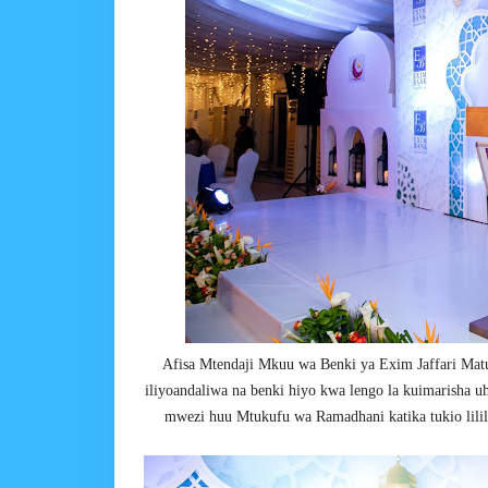
Afisa Mtendaji Mkuu wa Benki ya Exim Jaffari Matu
iliyoandaliwa na benki hiyo kwa lengo la kuimarisha 
mwezi huu Mtukufu wa Ramadhani katika tukio lililo