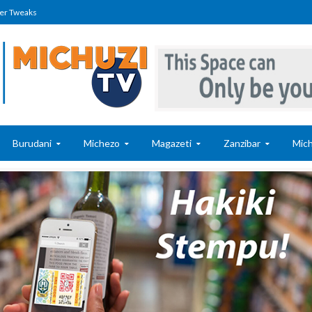
er Tweaks
Burudani
Michezo
Magazeti
Zanzibar
Mich