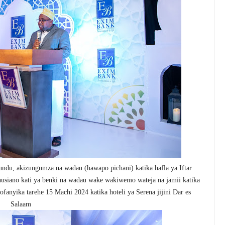
ndu, akizungumza na wadau (hawapo pichani) katika hafla ya Iftar
uhusiano kati ya benki na wadau wake wakiwemo wateja na jamii katika
fanyika tarehe 15 Machi 2024 katika hoteli ya Serena jijini Dar es
Salaam