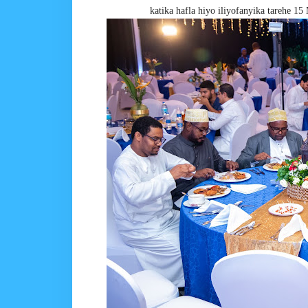
katika hafla hiyo iliyofanyika tarehe 15