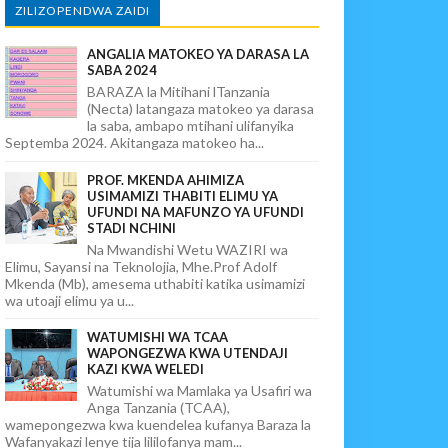
ZILIZOPENDWA ZAIDI
ANGALIA MATOKEO YA DARASA LA
SABA 2024
BARAZA la Mitihani lTanzania
(Necta) latangaza matokeo ya darasa
la saba, ambapo mtihani ulifanyika
Septemba 2024. Akitangaza matokeo ha...
PROF. MKENDA AHIMIZA
USIMAMIZI THABITI ELIMU YA
UFUNDI NA MAFUNZO YA UFUNDI
STADI NCHINI
Na Mwandishi Wetu WAZIRI wa
Elimu, Sayansi na Teknolojia, Mhe.Prof Adolf
Mkenda (Mb), amesema uthabiti katika usimamizi
wa utoaji elimu ya u...
WATUMISHI WA TCAA
WAPONGEZWA KWA UTENDAJI
KAZI KWA WELEDI
Watumishi wa Mamlaka ya Usafiri wa
Anga Tanzania (TCAA),
wamepongezwa kwa kuendelea kufanya Baraza la
Wafanyakazi lenye tija lililofanya mam...