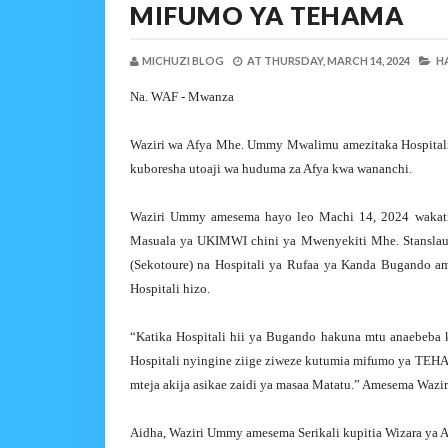
MIFUMO YA TEHAMA
MICHUZI BLOG
AT
THURSDAY, MARCH 14, 2024
HA
Na. WAF - Mwanza
Waziri wa Afya Mhe. Ummy Mwalimu amezitaka Hospitali
kuboresha utoaji wa huduma za Afya kwa wananchi.
Waziri Ummy amesema hayo leo Machi 14, 2024 wakat
Masuala ya UKIMWI chini ya Mwenyekiti Mhe. Stanslau
(Sekotoure) na Hospitali ya Rufaa ya Kanda Bugando a
Hospitali hizo.
“Katika Hospitali hii ya Bugando hakuna mtu anaebeba k
Hospitali nyingine ziige ziweze kutumia mifumo ya TEHA
mteja akija asikae zaidi ya masaa Matatu.” Amesema Waz
Aidha, Waziri Ummy amesema Serikali kupitia Wizara ya A