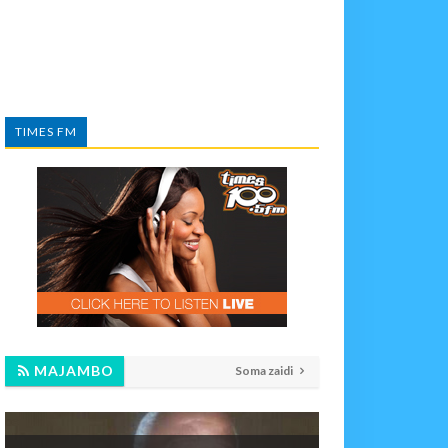
TIMES FM
MAJAMBO
Soma zaidi