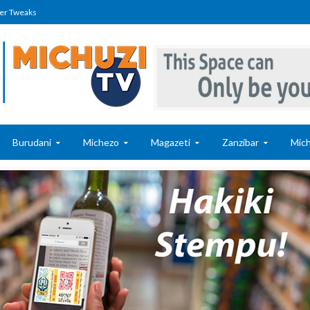
er Tweaks
Burudani
Michezo
Magazeti
Zanzibar
Mich