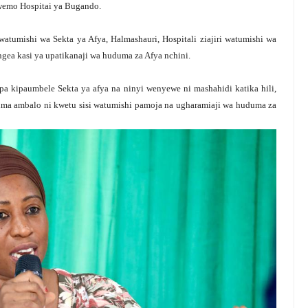
wemo Hospitai ya Bugando.
watumishi wa Sekta ya Afya, Halmashauri, Hospitali ziajiri watumishi wa
ea kasi ya upatikanaji wa huduma za Afya nchini.
a kipaumbele Sekta ya afya na ninyi wenyewe ni mashahidi katika hili,
a ambalo ni kwetu sisi watumishi pamoja na ugharamiaji wa huduma za