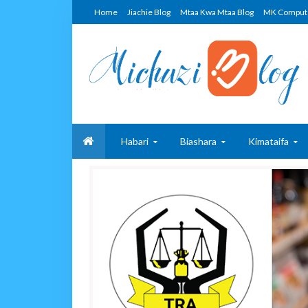
Home
Jiachie Blog
Mtaa Kwa Mtaa Blog
MK Comput
Habari
Biashara
Kimataifa