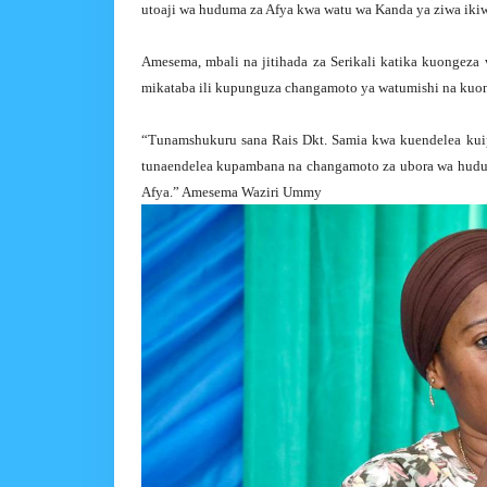
utoaji wa huduma za Afya kwa watu wa Kanda ya ziwa iki
Amesema, mbali na jitihada za Serikali katika kuongeza 
mikataba ili kupunguza changamoto ya watumishi na kuong
“Tunamshukuru sana Rais Dkt. Samia kwa kuendelea kuip
tunaendelea kupambana na changamoto za ubora wa hudum
Afya.” Amesema Waziri Ummy