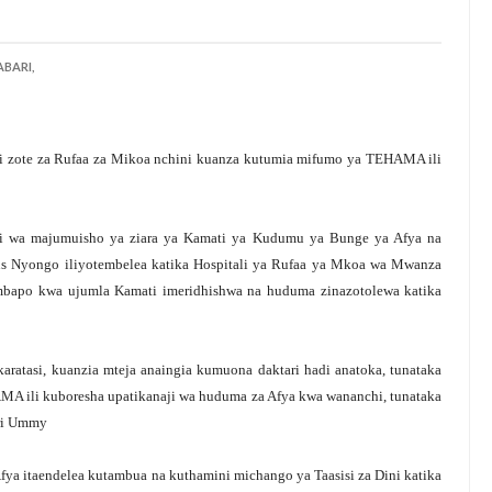
BARI,
 zote za Rufaa za Mikoa nchini kuanza kutumia mifumo ya TEHAMA ili
i wa majumuisho ya ziara ya Kamati ya Kudumu ya Bunge ya Afya na
s Nyongo iliyotembelea katika Hospitali ya Rufaa ya Mkoa wa Mwanza
mbapo kwa ujumla Kamati imeridhishwa na huduma zinazotolewa katika
aratasi, kuanzia mteja anaingia kumuona daktari hadi anatoka, tunataka
MA ili kuboresha upatikanaji wa huduma za Afya kwa wananchi, tunataka
iri Ummy
fya itaendelea kutambua na kuthamini michango ya Taasisi za Dini katika