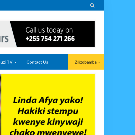

uzi TV
Contact Us
Zilizobamba