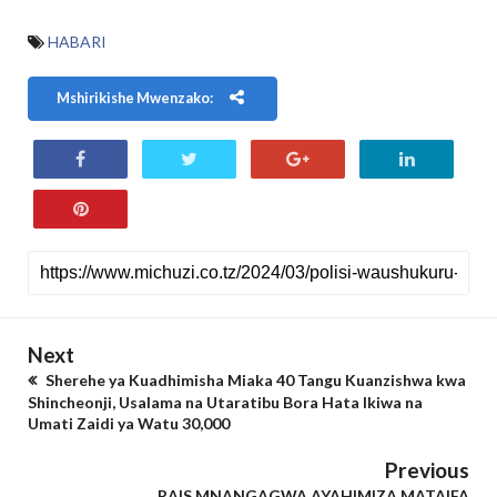
HABARI
Mshirikishe Mwenzako:
Next
Sherehe ya Kuadhimisha Miaka 40 Tangu Kuanzishwa kwa
Shincheonji, Usalama na Utaratibu Bora Hata Ikiwa na
Umati Zaidi ya Watu 30,000
Previous
RAIS MNANGAGWA AYAHIMIZA MATAIFA