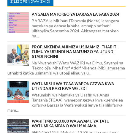
ZILIZOPENDWA ZAIDI
ANGALIA MATOKEO YA DARASA LA SABA 2024
BARAZA la Mitihani lTanzania (Necta) latangaza
matokeo ya darasa la saba, ambapo mtihani
ulifanyika Septemba 2024. Akitangaza matokeo
ha...
PROF. MKENDA AHIMIZA USIMAMIZI THABITI
ELIMU YA UFUNDI NA MAFUNZO YA UFUNDI
STADI NCHINI
Na Mwandishi Wetu WAZIRI wa Elimu, Sayansi na
Teknolojia, Mhe.Prof Adolf Mkenda (Mb), amesema
uthabiti katika usimamizi wa utoaji elimu ya u...
WATUMISHI WA TCAA WAPONGEZWA KWA
UTENDAJI KAZI KWA WELEDI
Watumishi wa Mamlaka ya Usafiri wa Anga
Tanzania (TCAA), wamepongezwa kwa kuendelea
kufanya Baraza la Wafanyakazi lenye tija lililofanya
mam...
WAHITIMU 100,000 WA AWAMU YA TATU
WATUMIKA MFANO WA USALAMA
SHINCHEONJI Makabila 12 Kituo cha umisheni