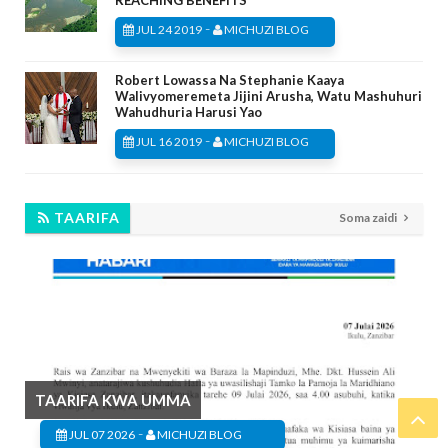
REACHING BENEFITS
-
JUL 24 2019
MICHUZI BLOG
Robert Lowassa Na Stephanie Kaaya
Walivyomeremeta Jijini Arusha, Watu Mashuhuri
Wahudhuria Harusi Yao
-
JUL 16 2019
MICHUZI BLOG
TAARIFA
Soma zaidi
TAARIFA KWA UMMA
-
JUL 07 2026
MICHUZI BLOG