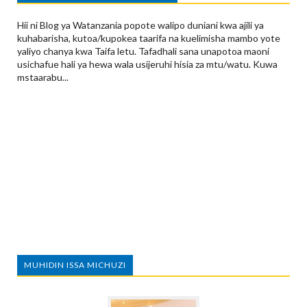
Hii ni Blog ya Watanzania popote walipo duniani kwa ajili ya
kuhabarisha, kutoa/kupokea taarifa na kuelimisha mambo yote
yaliyo chanya kwa Taifa letu. Tafadhali sana unapotoa maoni
usichafue hali ya hewa wala usijeruhi hisia za mtu/watu. Kuwa
mstaarabu...
MUHIDIN ISSA MICHUZI