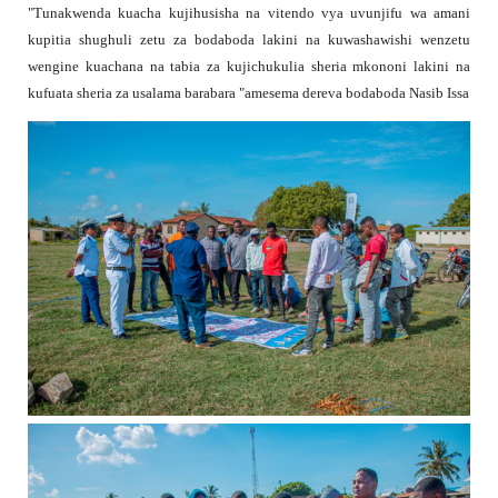
"Tunakwenda kuacha kujihusisha na vitendo vya uvunjifu wa amani
kupitia shughuli zetu za bodaboda lakini na kuwashawishi wenzetu
wengine kuachana na tabia za kujichukulia sheria mkononi lakini na
kufuata sheria za usalama barabara "amesema dereva bodaboda Nasib Issa