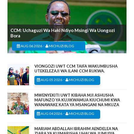
CCM: Uchaguzi Wa Haki Ndiyo Msingi Wa Uongozi
Bora
-
AUG 06 2026
MICHUZI BLOG
VIONGOZI UWT CCM TAIFA WAKUMBUSHA
UTEKELEZAJI WA ILANI CCM RUKWA.
-
AUG 05 2026
MICHUZI BLOG
MWENYEKITI UWT KIBAHA MJI ASHUSHA
MAFUNZO YA KUJIKWAMUA KIUCHUMI KWA
WANAWAKE KATA YA MSANGANI NA MKUZA
-
AUG 04 2026
MICHUZI BLOG
MARIAM ABDALLAH IBRAHIM AENDELEA NA
ZIARA YA KUIMARISHA UHAI WA JUMUIYA