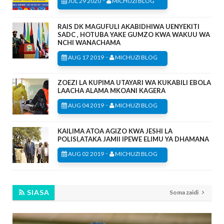
JUL 29 2020
MICHUZI BLOG
RAIS DK MAGUFULI AKABIDHIWA UENYEKITI
SADC , HOTUBA YAKE GUMZO KWA WAKUU WA
NCHI WANACHAMA
-
AUG 17 2019
MICHUZI BLOG
ZOEZI LA KUPIMA UTAYARI WA KUKABILI EBOLA
LAACHA ALAMA MKOANI KAGERA
-
AUG 04 2019
MICHUZI BLOG
KAILIMA ATOA AGIZO KWA JESHI LA
POLISI,ATAKA JAMII IPEWE ELIMU YA DHAMANA
-
AUG 02 2019
MICHUZI BLOG
SIASA
Soma zaidi