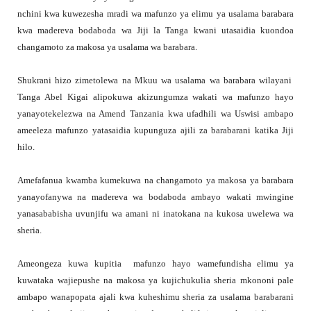
nchini kwa kuwezesha mradi wa mafunzo ya elimu ya usalama barabara
kwa madereva bodaboda wa Jiji la Tanga kwani utasaidia kuondoa
changamoto za makosa ya usalama wa barabara.
Shukrani hizo zimetolewa na Mkuu wa usalama wa barabara wilayani
Tanga Abel Kigai alipokuwa akizungumza wakati wa mafunzo hayo
yanayotekelezwa na Amend Tanzania kwa ufadhili wa Uswisi ambapo
ameeleza mafunzo yatasaidia kupunguza ajili za barabarani katika Jiji
hilo.
Amefafanua kwamba kumekuwa na changamoto ya makosa ya barabara
yanayofanywa na madereva wa bodaboda ambayo wakati mwingine
yanasababisha uvunjifu wa amani ni inatokana na kukosa uwelewa wa
sheria.
Ameongeza kuwa kupitia mafunzo hayo wamefundisha elimu ya
kuwataka wajiepushe na makosa ya kujichukulia sheria mkononi pale
ambapo wanapopata ajali kwa kuheshimu sheria za usalama barabarani