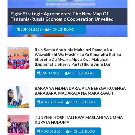
Eight Strategic Agreements: The New Map Of
Tanzania-Russia Economic Cooperation Unveiled
-
JUN 08 2026
MICHUZI BLOG
Rais Samia Ahutubia Mabalozi Pamoja Na
Wawakilishi Wa Mashirika Ya Kimataifa Katika
Sherehe Za Mwaka Mpya Kwa Mabalozi
(Diplomatic Sherry Party) Ikulu Jijini Dar
-
JAN 14 2025
MICHUZI BLOG
BAKAA YA FEDHA DARAJA LA BEREGA KUJENGA
BARABARA, MADARAJA NA MAKARAVATI
-
AUG 03 2024
MICHUZI BLOG
TUNZENI HOSPITALI KWA MASLAHI YA UMMA
KUPATA HUDUMA
-
AUG 02 2024
MICHUZI BLOG