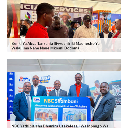
Benki Ya Absa Tanzania Ilivyoshiriki Maonesho Ya
Wakulima Nane Nane Mkoani Dodoma
NBC Yathibitisha Dhamira Utekelezaji Wa Mpango Wa