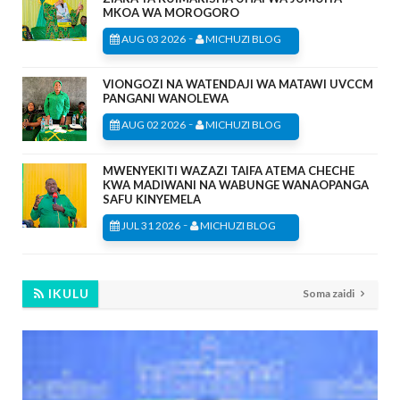
MKOA WA MOROGORO
-
AUG 03 2026
MICHUZI BLOG
VIONGOZI NA WATENDAJI WA MATAWI UVCCM
PANGANI WANOLEWA
-
AUG 02 2026
MICHUZI BLOG
MWENYEKITI WAZAZI TAIFA ATEMA CHECHE
KWA MADIWANI NA WABUNGE WANAOPANGA
SAFU KINYEMELA
-
JUL 31 2026
MICHUZI BLOG
IKULU
Soma zaidi