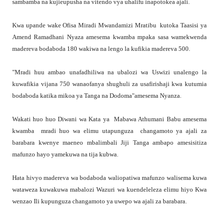
sambamba na kujieupusha na vitendo vya uhalifu inapotokea ajali.
Kwa upande wake Ofisa Miradi Mwandamizi Mratibu kutoka Taasisi ya
Amend Ramadhani Nyaza amesema kwamba mpaka sasa wamekwenda
madereva bodaboda 180 wakiwa na lengo la kufikia madereva 500.
"Mradi huu ambao unafadhiliwa na ubalozi wa Uswizi unalengo la
kuwafikia vijana 750 wanaofanya shughuli za usafirishaji kwa kutumia
bodaboda katika mikoa ya Tanga na Dodoma"amesema Nyanza.
Wakati huo huo Diwani wa Kata ya Mabawa Athumani Babu amesema
kwamba mradi huo wa elimu utapunguza changamoto ya ajali za
barabara kwenye maeneo mbalimbali Jiji Tanga ambapo amesisitiza
mafunzo hayo yamekuwa na tija kubwa.
Hata hivyo madereva wa bodaboda waliopatiwa mafunzo walisema kuwa
wataweza kuwakuwa mabalozi Wazuri wa kuendeleleza elimu hiyo Kwa
wenzao Ili kupunguza changamoto ya uwepo wa ajali za barabara.