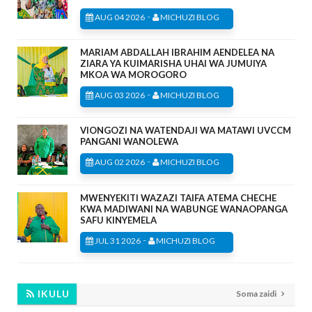
-
AUG 04 2026
MICHUZI BLOG
MARIAM ABDALLAH IBRAHIM AENDELEA NA
ZIARA YA KUIMARISHA UHAI WA JUMUIYA
MKOA WA MOROGORO
-
AUG 03 2026
MICHUZI BLOG
VIONGOZI NA WATENDAJI WA MATAWI UVCCM
PANGANI WANOLEWA
-
AUG 02 2026
MICHUZI BLOG
MWENYEKITI WAZAZI TAIFA ATEMA CHECHE
KWA MADIWANI NA WABUNGE WANAOPANGA
SAFU KINYEMELA
-
JUL 31 2026
MICHUZI BLOG
IKULU
Soma zaidi