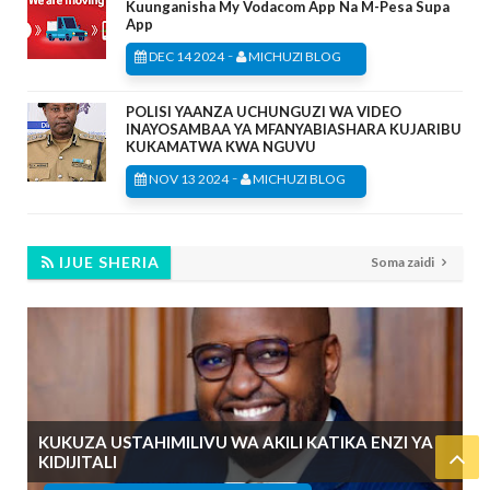
Kuunganisha My Vodacom App Na M-Pesa Supa
App
-
DEC 14 2024
MICHUZI BLOG
POLISI YAANZA UCHUNGUZI WA VIDEO
INAYOSAMBAA YA MFANYABIASHARA KUJARIBU
KUKAMATWA KWA NGUVU
-
NOV 13 2024
MICHUZI BLOG
IJUE SHERIA
Soma zaidi
KUKUZA USTAHIMILIVU WA AKILI KATIKA ENZI YA
KIDIJITALI