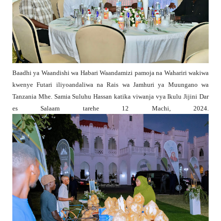
Baadhi ya Waandishi wa Habari Waandamizi pamoja na Wahariri wakiwa
kwenye Futari iliyoandaliwa na Rais wa Jamhuri ya Muungano wa
Tanzania Mhe. Samia Suluhu Hassan katika viwanja vya Ikulu Jijini Dar
es Salaam tarehe 12 Machi, 2024.