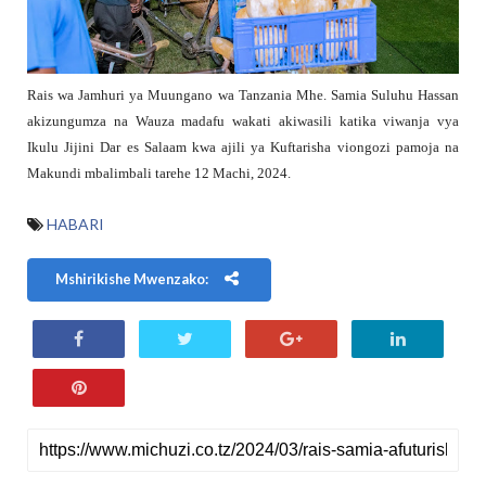
Rais wa Jamhuri ya Muungano wa Tanzania Mhe. Samia Suluhu Hassan
akizungumza na Wauza madafu wakati akiwasili katika viwanja vya
Ikulu Jijini Dar es Salaam kwa ajili ya Kuftarisha viongozi pamoja na
Makundi mbalimbali tarehe 12 Machi, 2024.
HABARI
Mshirikishe Mwenzako: