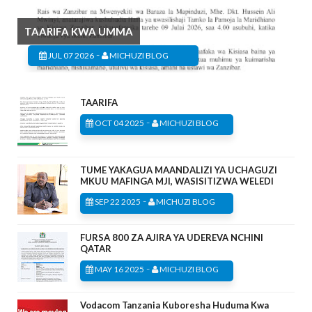
TAARIFA KWA UMMA
-
JUL 07 2026
MICHUZI BLOG
TAARIFA
-
OCT 04 2025
MICHUZI BLOG
TUME YAKAGUA MAANDALIZI YA UCHAGUZI
MKUU MAFINGA MJI, WASISITIZWA WELEDI
-
SEP 22 2025
MICHUZI BLOG
FURSA 800 ZA AJIRA YA UDEREVA NCHINI
QATAR
-
MAY 16 2025
MICHUZI BLOG
Vodacom Tanzania Kuboresha Huduma Kwa