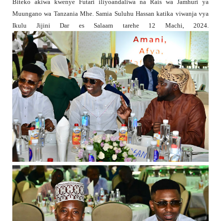
Biteko akiwa kwenye Futari iliyoandaliwa na Rais wa Jamhuri ya
Muungano wa Tanzania Mhe. Samia Suluhu Hassan katika viwanja vya
Ikulu Jijini Dar es Salaam tarehe 12 Machi, 2024.