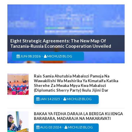
Eight Strategic Agreements: The New Map Of
Tanzania-Russia Economic Cooperation Unveiled
-
JUN 08 2026
MICHUZI BLOG
Rais Samia Ahutubia Mabalozi Pamoja Na
Wawakilishi Wa Mashirika Ya Kimataifa Katika
Sherehe Za Mwaka Mpya Kwa Mabalozi
(Diplomatic Sherry Party) Ikulu Jijini Dar
-
JAN 14 2025
MICHUZI BLOG
BAKAA YA FEDHA DARAJA LA BEREGA KUJENGA
BARABARA, MADARAJA NA MAKARAVATI
-
AUG 03 2024
MICHUZI BLOG