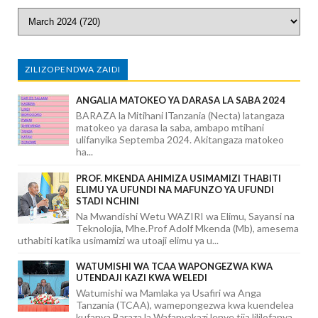
ZILIZOPENDWA ZAIDI
ANGALIA MATOKEO YA DARASA LA SABA 2024
BARAZA la Mitihani lTanzania (Necta) latangaza
matokeo ya darasa la saba, ambapo mtihani
ulifanyika Septemba 2024. Akitangaza matokeo
ha...
PROF. MKENDA AHIMIZA USIMAMIZI THABITI
ELIMU YA UFUNDI NA MAFUNZO YA UFUNDI
STADI NCHINI
Na Mwandishi Wetu WAZIRI wa Elimu, Sayansi na
Teknolojia, Mhe.Prof Adolf Mkenda (Mb), amesema
uthabiti katika usimamizi wa utoaji elimu ya u...
WATUMISHI WA TCAA WAPONGEZWA KWA
UTENDAJI KAZI KWA WELEDI
Watumishi wa Mamlaka ya Usafiri wa Anga
Tanzania (TCAA), wamepongezwa kwa kuendelea
kufanya Baraza la Wafanyakazi lenye tija lililofanya