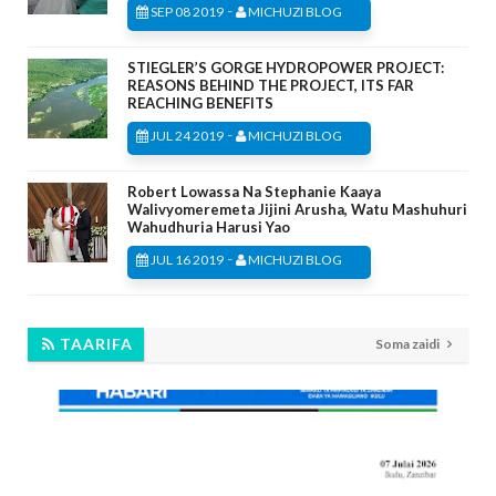
-
SEP 08 2019
MICHUZI BLOG
STIEGLER’S GORGE HYDROPOWER PROJECT:
REASONS BEHIND THE PROJECT, ITS FAR
REACHING BENEFITS
-
JUL 24 2019
MICHUZI BLOG
Robert Lowassa Na Stephanie Kaaya
Walivyomeremeta Jijini Arusha, Watu Mashuhuri
Wahudhuria Harusi Yao
-
JUL 16 2019
MICHUZI BLOG
TAARIFA
Soma zaidi