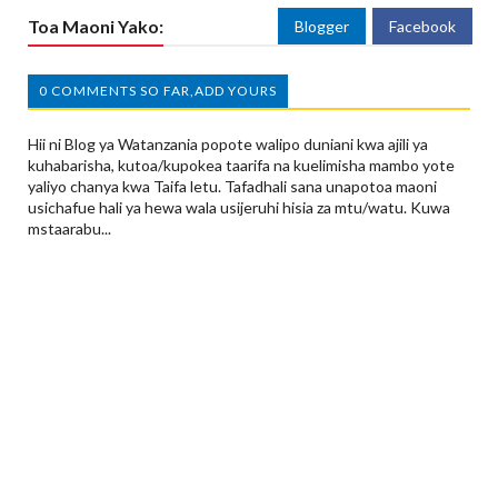
Toa Maoni Yako:
Blogger
Facebook
0 COMMENTS SO FAR,ADD YOURS
Hii ni Blog ya Watanzania popote walipo duniani kwa ajili ya
kuhabarisha, kutoa/kupokea taarifa na kuelimisha mambo yote
yaliyo chanya kwa Taifa letu. Tafadhali sana unapotoa maoni
usichafue hali ya hewa wala usijeruhi hisia za mtu/watu. Kuwa
mstaarabu...