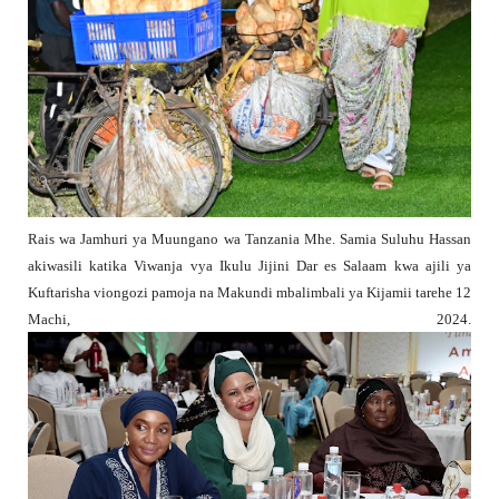
Rais wa Jamhuri ya Muungano wa Tanzania Mhe. Samia Suluhu Hassan
akiwasili katika Viwanja vya Ikulu Jijini Dar es Salaam kwa ajili ya
Kuftarisha viongozi pamoja na Makundi mbalimbali ya Kijamii tarehe 12
Machi, 2024.