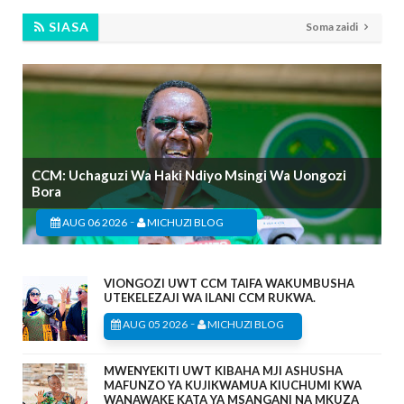
SIASA
Soma zaidi
CCM: Uchaguzi Wa Haki Ndiyo Msingi Wa Uongozi
Bora
-
AUG 06 2026
MICHUZI BLOG
VIONGOZI UWT CCM TAIFA WAKUMBUSHA
UTEKELEZAJI WA ILANI CCM RUKWA.
-
AUG 05 2026
MICHUZI BLOG
MWENYEKITI UWT KIBAHA MJI ASHUSHA
MAFUNZO YA KUJIKWAMUA KIUCHUMI KWA
WANAWAKE KATA YA MSANGANI NA MKUZA