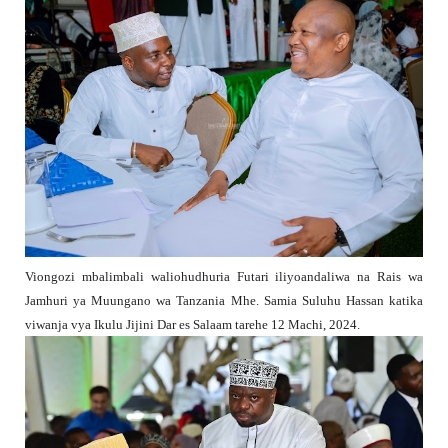
Viongozi mbalimbali waliohudhuria Futari iliyoandaliwa na Rais wa
Jamhuri ya Muungano wa Tanzania Mhe. Samia Suluhu Hassan katika
viwanja vya Ikulu Jijini Dar es Salaam tarehe 12 Machi, 2024.