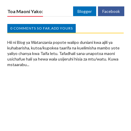
Toa Maoni Yako:
Blogger
Facebook
0 COMMENTS SO FAR,ADD YOURS
Hii ni Blog ya Watanzania popote walipo duniani kwa ajili ya
kuhabarisha, kutoa/kupokea taarifa na kuelimisha mambo yote
yaliyo chanya kwa Taifa letu. Tafadhali sana unapotoa maoni
usichafue hali ya hewa wala usijeruhi hisia za mtu/watu. Kuwa
mstaarabu...