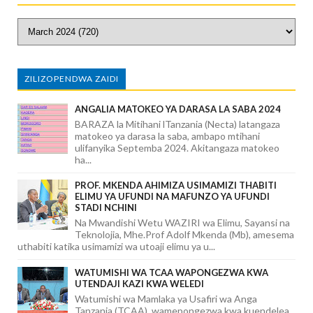
ZILIZOPENDWA ZAIDI
ANGALIA MATOKEO YA DARASA LA SABA 2024
BARAZA la Mitihani lTanzania (Necta) latangaza
matokeo ya darasa la saba, ambapo mtihani
ulifanyika Septemba 2024. Akitangaza matokeo
ha...
PROF. MKENDA AHIMIZA USIMAMIZI THABITI
ELIMU YA UFUNDI NA MAFUNZO YA UFUNDI
STADI NCHINI
Na Mwandishi Wetu WAZIRI wa Elimu, Sayansi na
Teknolojia, Mhe.Prof Adolf Mkenda (Mb), amesema
uthabiti katika usimamizi wa utoaji elimu ya u...
WATUMISHI WA TCAA WAPONGEZWA KWA
UTENDAJI KAZI KWA WELEDI
Watumishi wa Mamlaka ya Usafiri wa Anga
Tanzania (TCAA), wamepongezwa kwa kuendelea