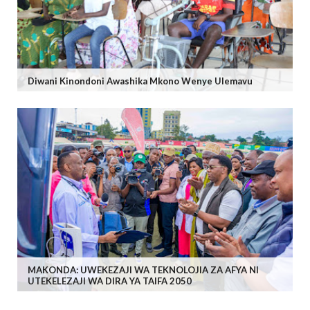
Diwani Kinondoni Awashika Mkono Wenye Ulemavu
MAKONDA: UWEKEZAJI WA TEKNOLOJIA ZA AFYA NI
UTEKELEZAJI WA DIRA YA TAIFA 2050