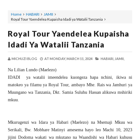
Home
HABARI
JAMII
Royal Tour Yaendelea Kupaisha Idadi ya Watalii Tanzania
Royal Tour Yaendelea Kupaisha
Idadi Ya Watalii Tanzania
MICHUZI BLOG
AT
MONDAY, MARCH 11, 2024
HABARI,
JAMII,
Na Lilian Lundo (Maelezo)
IDADI ya watalii imeendelea kuongeza hapa nchini, ikiwa ni
matokeo ya filamu ya Royal Tour, ambayo Mhe. Rais wa Jamhuri ya
Muungano wa Tanzania, Dkt. Samia Suluhu Hassan alikuwa mshiriki
mkuu.
Mkurugenzi wa Idara ya Habari (Maelezo) na Msemaji Mkuu wa
Serikali, Bw. Mobhare Matinyi amesema hayo leo Machi 10, 2023
jijini Dodoma wakati wa mkutano na Waandishi wa Habari kuhusu