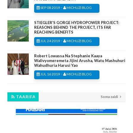
-
SEP 08 2019
MICHUZI BLOG
STIEGLER’S GORGE HYDROPOWER PROJECT:
REASONS BEHIND THE PROJECT, ITS FAR
REACHING BENEFITS
-
JUL 24 2019
MICHUZI BLOG
Robert Lowassa Na Stephanie Kaaya
Walivyomeremeta Jijini Arusha, Watu Mashuhuri
Wahudhuria Harusi Yao
-
JUL 16 2019
MICHUZI BLOG
TAARIFA
Soma zaidi