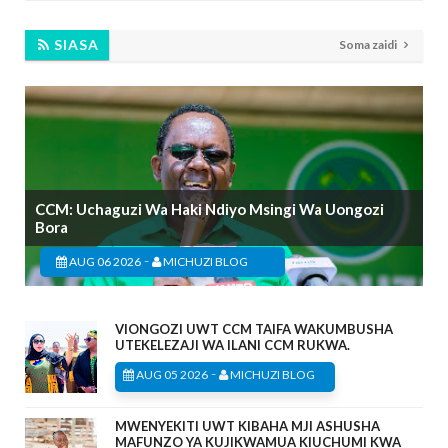
SIASA
Soma zaidi
CCM: Uchaguzi Wa Haki Ndiyo Msingi Wa Uongozi
Bora
-
AUG 06 2026
MICHUZI BLOG
VIONGOZI UWT CCM TAIFA WAKUMBUSHA
UTEKELEZAJI WA ILANI CCM RUKWA.
-
AUG 05 2026
MICHUZI BLOG
MWENYEKITI UWT KIBAHA MJI ASHUSHA
MAFUNZO YA KUJIKWAMUA KIUCHUMI KWA