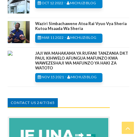
-
OCT 12 2022
MICHUZI BLOG
Waziri Simbachawene Atoa Rai Vyuo Vya Sheria
Kutoa Msaada Wa Sheria
-
MAR 11 2022
MICHUZI BLOG
JAJI WA MAHAKAMA YA RUFANI TANZANIA DKT
PAUL KIHWELO AFUNGUA MAFUNZO KWA
WAWEZESHAJI WA MAFUNZO YA HAKI ZA
WATOTO
-
NOV 15 2021
MICHUZI BLOG
CONTACT US 24/7/365