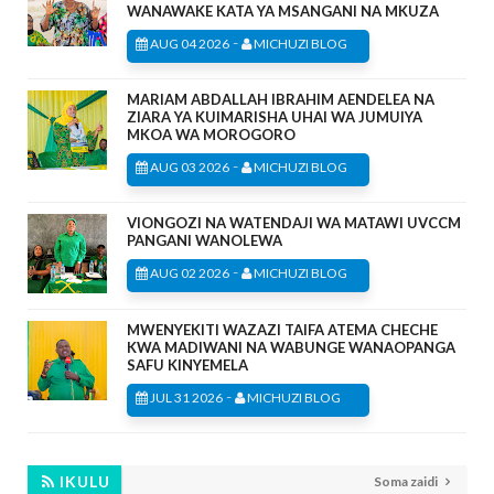
WANAWAKE KATA YA MSANGANI NA MKUZA
-
AUG 04 2026
MICHUZI BLOG
MARIAM ABDALLAH IBRAHIM AENDELEA NA
ZIARA YA KUIMARISHA UHAI WA JUMUIYA
MKOA WA MOROGORO
-
AUG 03 2026
MICHUZI BLOG
VIONGOZI NA WATENDAJI WA MATAWI UVCCM
PANGANI WANOLEWA
-
AUG 02 2026
MICHUZI BLOG
MWENYEKITI WAZAZI TAIFA ATEMA CHECHE
KWA MADIWANI NA WABUNGE WANAOPANGA
SAFU KINYEMELA
-
JUL 31 2026
MICHUZI BLOG
IKULU
Soma zaidi