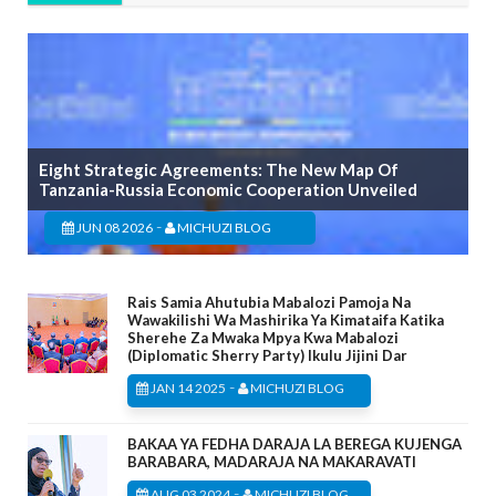
Eight Strategic Agreements: The New Map Of
Tanzania-Russia Economic Cooperation Unveiled
-
JUN 08 2026
MICHUZI BLOG
Rais Samia Ahutubia Mabalozi Pamoja Na
Wawakilishi Wa Mashirika Ya Kimataifa Katika
Sherehe Za Mwaka Mpya Kwa Mabalozi
(Diplomatic Sherry Party) Ikulu Jijini Dar
-
JAN 14 2025
MICHUZI BLOG
BAKAA YA FEDHA DARAJA LA BEREGA KUJENGA
BARABARA, MADARAJA NA MAKARAVATI
-
AUG 03 2024
MICHUZI BLOG