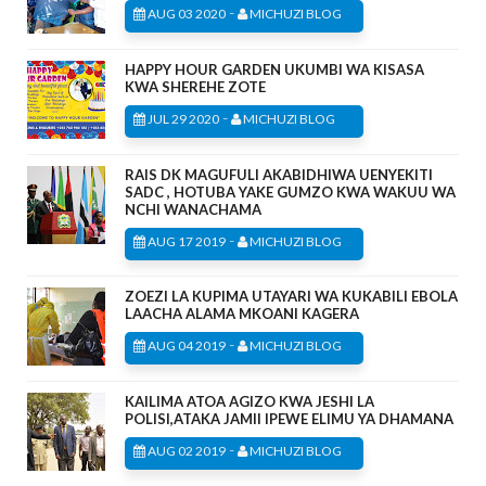
-
AUG 03 2020
MICHUZI BLOG
HAPPY HOUR GARDEN UKUMBI WA KISASA
KWA SHEREHE ZOTE
-
JUL 29 2020
MICHUZI BLOG
RAIS DK MAGUFULI AKABIDHIWA UENYEKITI
SADC , HOTUBA YAKE GUMZO KWA WAKUU WA
NCHI WANACHAMA
-
AUG 17 2019
MICHUZI BLOG
ZOEZI LA KUPIMA UTAYARI WA KUKABILI EBOLA
LAACHA ALAMA MKOANI KAGERA
-
AUG 04 2019
MICHUZI BLOG
KAILIMA ATOA AGIZO KWA JESHI LA
POLISI,ATAKA JAMII IPEWE ELIMU YA DHAMANA
-
AUG 02 2019
MICHUZI BLOG