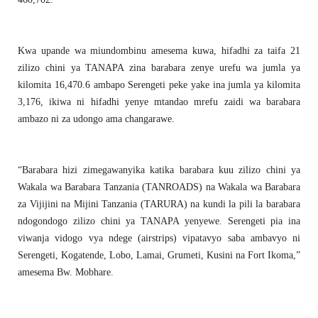
Kwa upande wa miundombinu amesema kuwa, hifadhi za taifa 21
zilizo chini ya TANAPA zina barabara zenye urefu wa jumla ya
kilomita 16,470.6 ambapo Serengeti peke yake ina jumla ya kilomita
3,176, ikiwa ni hifadhi yenye mtandao mrefu zaidi wa barabara
ambazo ni za udongo ama changarawe.
“Barabara hizi zimegawanyika katika barabara kuu zilizo chini ya
Wakala wa Barabara Tanzania (TANROADS) na Wakala wa Barabara
za Vijijini na Mijini Tanzania (TARURA) na kundi la pili la barabara
ndogondogo zilizo chini ya TANAPA yenyewe. Serengeti pia ina
viwanja vidogo vya ndege (airstrips) vipatavyo saba ambavyo ni
Serengeti, Kogatende, Lobo, Lamai, Grumeti, Kusini na Fort Ikoma,”
amesema Bw. Mobhare.