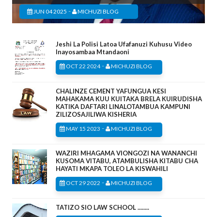
-
JUN 04 2025
MICHUZI BLOG
Jeshi La Polisi Latoa Ufafanuzi Kuhusu Video
Inayosambaa Mtandaoni
-
OCT 22 2024
MICHUZI BLOG
CHALINZE CEMENT YAFUNGUA KESI
MAHAKAMA KUU KUITAKA BRELA KUIRUDISHA
KATIKA DAFTARI LINALOTAMBUA KAMPUNI
ZILIZOSAJILIWA KISHERIA
-
MAY 15 2023
MICHUZI BLOG
WAZIRI MHAGAMA VIONGOZI NA WANANCHI
KUSOMA VITABU, ATAMBULISHA KITABU CHA
HAYATI MKAPA TOLEO LA KISWAHILI
-
OCT 29 2022
MICHUZI BLOG
TATIZO SIO LAW SCHOOL ........