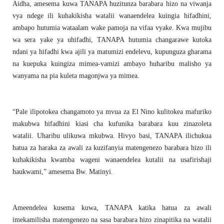
Aidha, amesema kuwa TANAPA huzitunza barabara hizo na viwanja
vya ndege ili kuhakikisha watalii wanaendelea kuingia hifadhini,
ambapo hutumia wataalam wake pamoja na vifaa vyake. Kwa mujibu
wa sera yake ya uhifadhi, TANAPA hutumia changarawe kutoka
ndani ya hifadhi kwa ajili ya matumizi endelevu, kupunguza gharama
na kuepuka kuingiza mimea-vamizi ambayo huharibu malisho ya
wanyama na pia kuleta magonjwa ya mimea.
“Pale ilipotokea changamoto ya mvua za El Nino kulitokea mafuriko
makubwa hifadhini kiasi cha kufunika barabara kuu zinazoleta
watalii. Uharibu ulikuwa mkubwa. Hivyo basi, TANAPA ilichukua
hatua za haraka za awali za kuzifanyia matengenezo barabara hizo ili
kuhakikisha kwamba wageni wanaendelea kutalii na usafirishaji
haukwami,” amesema Bw. Matinyi.
Ameendelea kusema kuwa, TANAPA katika hatua za awali
imekamilisha matengenezo na sasa barabara hizo zinapitika na watalii