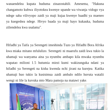
wanaendelea kupata huduma zinazostahili. Amesema, “Hakuna
changamoto kubwa iliyotokea kwenye upande wa viwanja vidogo vya
ndege saba vilivyopo zaidi ya maji kujaa kwenye baadhi ya maeneo
ya kuegeshea ndege. Hivyo baada ya maji hayo kukauka, huduma
ziliendelea kwa usalama”.
Hifadhi ya Taifa ya Serengeti imeshinda Tuzo ya Hifadhi Bora Afrika
kwa miaka mitano mfululizo. Serengeti ni maarufu zaidi kwa tukio la
uhamaji wa wanyama aina ya nyumbu ambapo kila mwaka nyumbu
wapatao milioni 1.5 hutumia miezi kumi wakizunguka ndani ya
hifadhi ya Serengeti na kisha kwenda nchi jirani na kurejea. Katika
uhamaji huo tukio la kusisimua zaidi ambalo ndilo huvuta watalii
wengi ni lile la kuvuka mto Mara pamoja na matawi yake.