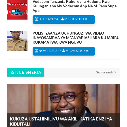
Vodacom Tanzania Kuboresha Huduma Kwa
Kuunganisha My Vodacom App Na M-Pesa Supa
App
-
DEC 14 2024
MICHUZI BLOG
POLISI YAANZA UCHUNGUZI WA VIDEO
INAYOSAMBAA YA MFANYABIASHARA KUJARIBU
KUKAMATWA KWA NGUVU
-
NOV 13 2024
MICHUZI BLOG
IJUE SHERIA
Soma zaidi
KUKUZA USTAHIMILIVU WA AKILI KATIKA ENZI YA
KIDIJITALI