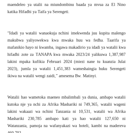
maendeleo ya utalii na miundombinu baada ya mvua za El Nino
katika Hifadhi ya Taifa ya Serengeti.
“Idadi ya watalii wanaokuja nchini imekwenda juu kupita malengo
makubwa yaliyowekwa kwa mwaka huu wa fedha. Taarifa ya
mafanikio hayo ni kwamba, ingawa makadirio ya idadi ya watalii kwa
hifadhi zote za TANAPA kwa mwaka 2023/24 yalikuwa 1,387,987
lakini mpaka kufikia Februari 2024 (miezi nane tu kuanzia Julai
2023), jumla ya watalii 1,451,383 wameshaingia huku Serengeti
ikiwa na watalii wengi zaidi,” amesema Bw. Matinyi.
Watalii hao wametoka maeneo mbalimbali ya dunia, ambapo watalii
kutoka nje ya nchi za Afrika Mashariki ni 749,365, watalii wageni
lakini wakaazi wa nchini Tanzania ni 10,531, watalii wa Afrika
Mashariki 230,785 ambapo kati ya hao watalii 127,650 ni
Watanzania, pamoja na wafanyakazi wa hoteli, kambi na madereva
460,702.