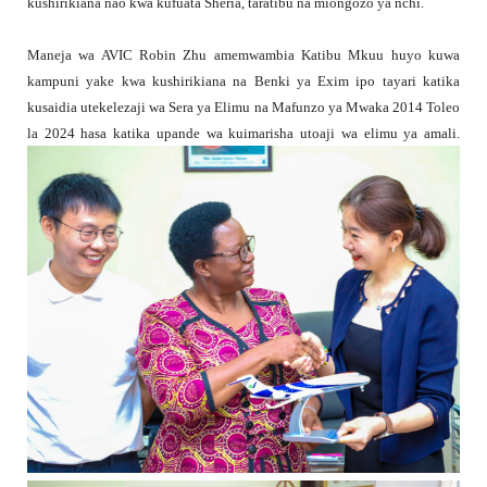
kushirikiana nao kwa kufuata Sheria, taratibu na miongozo ya nchi.
Maneja wa AVIC Robin Zhu amemwambia Katibu Mkuu huyo kuwa
kampuni yake kwa kushirikiana na Benki ya Exim ipo tayari katika
kusaidia utekelezaji wa Sera ya Elimu na Mafunzo ya Mwaka 2014 Toleo
la 2024 hasa katika upande wa kuimarisha utoaji wa elimu ya amali.