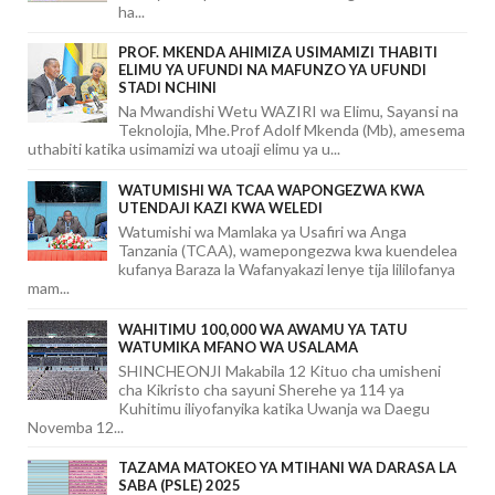
ha...
PROF. MKENDA AHIMIZA USIMAMIZI THABITI
ELIMU YA UFUNDI NA MAFUNZO YA UFUNDI
STADI NCHINI
Na Mwandishi Wetu WAZIRI wa Elimu, Sayansi na
Teknolojia, Mhe.Prof Adolf Mkenda (Mb), amesema
uthabiti katika usimamizi wa utoaji elimu ya u...
WATUMISHI WA TCAA WAPONGEZWA KWA
UTENDAJI KAZI KWA WELEDI
Watumishi wa Mamlaka ya Usafiri wa Anga
Tanzania (TCAA), wamepongezwa kwa kuendelea
kufanya Baraza la Wafanyakazi lenye tija lililofanya
mam...
WAHITIMU 100,000 WA AWAMU YA TATU
WATUMIKA MFANO WA USALAMA
SHINCHEONJI Makabila 12 Kituo cha umisheni
cha Kikristo cha sayuni Sherehe ya 114 ya
Kuhitimu iliyofanyika katika Uwanja wa Daegu
Novemba 12...
TAZAMA MATOKEO YA MTIHANI WA DARASA LA
SABA (PSLE) 2025