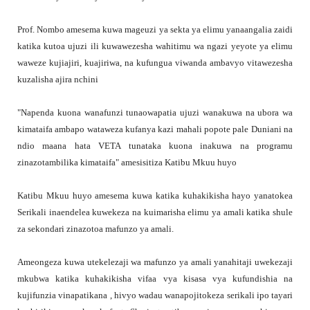
Prof. Nombo amesema kuwa mageuzi ya sekta ya elimu yanaangalia zaidi
katika kutoa ujuzi ili kuwawezesha wahitimu wa ngazi yeyote ya elimu
waweze kujiajiri, kuajiriwa, na kufungua viwanda ambavyo vitawezesha
kuzalisha ajira nchini
"Napenda kuona wanafunzi tunaowapatia ujuzi wanakuwa na ubora wa
kimataifa ambapo wataweza kufanya kazi mahali popote pale Duniani na
ndio maana hata VETA tunataka kuona inakuwa na programu
zinazotambilika kimataifa" amesisitiza Katibu Mkuu huyo
Katibu Mkuu huyo amesema kuwa katika kuhakikisha hayo yanatokea
Serikali inaendelea kuwekeza na kuimarisha elimu ya amali katika shule
za sekondari zinazotoa mafunzo ya amali.
Ameongeza kuwa utekelezaji wa mafunzo ya amali yanahitaji uwekezaji
mkubwa katika kuhakikisha vifaa vya kisasa vya kufundishia na
kujifunzia vinapatikana , hivyo wadau wanapojitokeza serikali ipo tayari