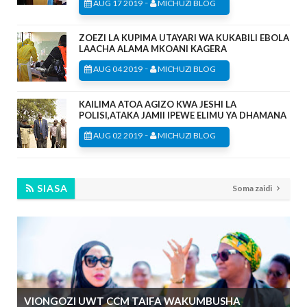
-
AUG 17 2019
MICHUZI BLOG
ZOEZI LA KUPIMA UTAYARI WA KUKABILI EBOLA
LAACHA ALAMA MKOANI KAGERA
-
AUG 04 2019
MICHUZI BLOG
KAILIMA ATOA AGIZO KWA JESHI LA
POLISI,ATAKA JAMII IPEWE ELIMU YA DHAMANA
-
AUG 02 2019
MICHUZI BLOG
SIASA
Soma zaidi
VIONGOZI UWT CCM TAIFA WAKUMBUSHA