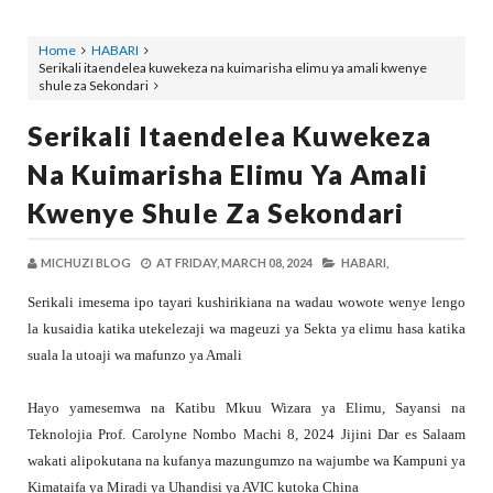
Home
HABARI
Serikali itaendelea kuwekeza na kuimarisha elimu ya amali kwenye
shule za Sekondari
Serikali Itaendelea Kuwekeza
Na Kuimarisha Elimu Ya Amali
Kwenye Shule Za Sekondari
MICHUZI BLOG
AT
FRIDAY, MARCH 08, 2024
HABARI,
Serikali imesema ipo tayari kushirikiana na wadau wowote wenye lengo
la kusaidia katika utekelezaji wa mageuzi ya Sekta ya elimu hasa katika
suala la utoaji wa mafunzo ya Amali
Hayo yamesemwa na Katibu Mkuu Wizara ya Elimu, Sayansi na
Teknolojia Prof. Carolyne Nombo Machi 8, 2024 Jijini Dar es Salaam
wakati alipokutana na kufanya mazungumzo na wajumbe wa Kampuni ya
Kimataifa ya Miradi ya Uhandisi ya AVIC kutoka China