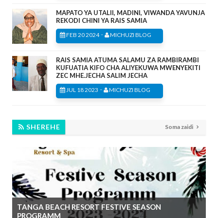
MAPATO YA UTALII, MADINI, VIWANDA YAVUNJA
REKODI CHINI YA RAIS SAMIA
-
FEB 20 2024
MICHUZI BLOG
RAIS SAMIA ATUMA SALAMU ZA RAMBIRAMBI
KUFUATIA KIFO CHA ALIYEKUWA MWENYEKITI
ZEC MHE.JECHA SALIM JECHA
-
JUL 18 2023
MICHUZI BLOG
SHEREHE
Soma zaidi
TANGA BEACH RESORT FESTIVE SEASON
PROGRAMM