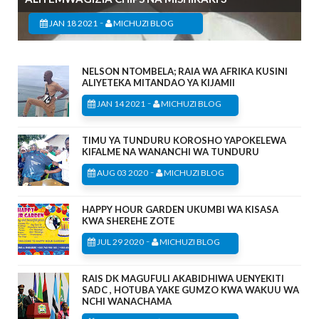
-
JAN 18 2021
MICHUZI BLOG
NELSON NTOMBELA; RAIA WA AFRIKA KUSINI
ALIYETEKA MITANDAO YA KIJAMII
-
JAN 14 2021
MICHUZI BLOG
TIMU YA TUNDURU KOROSHO YAPOKELEWA
KIFALME NA WANANCHI WA TUNDURU
-
AUG 03 2020
MICHUZI BLOG
HAPPY HOUR GARDEN UKUMBI WA KISASA
KWA SHEREHE ZOTE
-
JUL 29 2020
MICHUZI BLOG
RAIS DK MAGUFULI AKABIDHIWA UENYEKITI
SADC , HOTUBA YAKE GUMZO KWA WAKUU WA
NCHI WANACHAMA