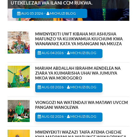
UTEKELEZAJI WA ILANI CCM RUKWA.
-
AUG 05 2026
MICHUZI BLOG
MWENYEKITI UWT KIBAHA MJI ASHUSHA
MAFUNZO YA KUJIKWAMUA KIUCHUMI KWA
WANAWAKE KATA YA MSANGANI NA MKUZA
-
AUG 04 2026
MICHUZI BLOG
MARIAM ABDALLAH IBRAHIM AENDELEA NA
ZIARA YA KUIMARISHA UHAI WA JUMUIYA
MKOA WA MOROGORO
-
AUG 03 2026
MICHUZI BLOG
VIONGOZI NA WATENDAJI WA MATAWI UVCCM
PANGANI WANOLEWA
-
AUG 02 2026
MICHUZI BLOG
MWENYEKITI WAZAZI TAIFA ATEMA CHECHE
KWA MADIWANI NA WABUNGE WANAOPANGA