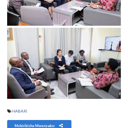
HABARI
Mshirikishe Mwenzako: