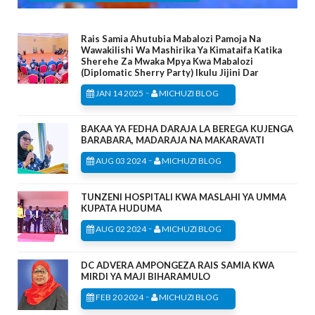
Rais Samia Ahutubia Mabalozi Pamoja Na
Wawakilishi Wa Mashirika Ya Kimataifa Katika
Sherehe Za Mwaka Mpya Kwa Mabalozi
(Diplomatic Sherry Party) Ikulu Jijini Dar
-
JAN 14 2025
MICHUZI BLOG
BAKAA YA FEDHA DARAJA LA BEREGA KUJENGA
BARABARA, MADARAJA NA MAKARAVATI
-
AUG 03 2024
MICHUZI BLOG
TUNZENI HOSPITALI KWA MASLAHI YA UMMA
KUPATA HUDUMA
-
AUG 02 2024
MICHUZI BLOG
DC ADVERA AMPONGEZA RAIS SAMIA KWA
MIRDI YA MAJI BIHARAMULO
-
FEB 20 2024
MICHUZI BLOG