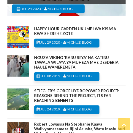
-
DEC 21 2023
MICHUZI BLOG
HAPPY HOUR GARDEN UKUMBI WA KISASA
KWA SHEREHE ZOTE
-
JUL 29 2020
MICHUZI BLOG
NGUZA VIKING 'BABU SEYA' NA KATIBU
TAWALA WILAYA YA MUHEZA MHE DESDERIA
HAULE WAMEREMETA
-
SEP 08 2019
MICHUZI BLOG
STIEGLER’S GORGE HYDROPOWER PROJECT:
REASONS BEHIND THE PROJECT, ITS FAR
REACHING BENEFITS
-
JUL 24 2019
MICHUZI BLOG
Robert Lowassa Na Stephanie Kaaya
Walivyomeremeta Jijini Arusha, Watu Mashuhuri