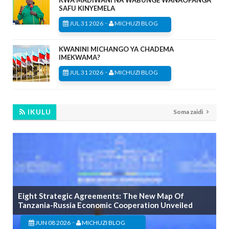
SAFU KINYEMELA
-
JUL 31 2026
MICHUZI BLOG
KWANINI MICHANGO YA CHADEMA
IMEKWAMA?
-
JUL 31 2026
MICHUZI BLOG
IKULU
Soma zaidi
Eight Strategic Agreements: The New Map Of
Tanzania-Russia Economic Cooperation Unveiled
-
JUN 08 2026
MICHUZI BLOG