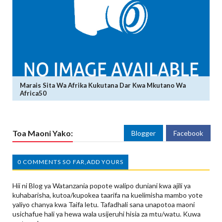
Marais Sita Wa Afrika Kukutana Dar Kwa Mkutano Wa
Africa50
Toa Maoni Yako:
Blogger
Facebook
0 COMMENTS SO FAR,ADD YOURS
Hii ni Blog ya Watanzania popote walipo duniani kwa ajili ya
kuhabarisha, kutoa/kupokea taarifa na kuelimisha mambo yote
yaliyo chanya kwa Taifa letu. Tafadhali sana unapotoa maoni
usichafue hali ya hewa wala usijeruhi hisia za mtu/watu. Kuwa