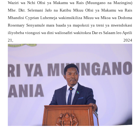
Waziri wa Nchi Ofisi ya Makamu wa Rais (Muungano na Mazingira)
Mhe. Dkt. Selemani Jafo na Katibu Mkuu Ofisi ya Makamu wa Rais
Mhandisi Cyprian Luhemeja wakimsikiliza Mkuu wa Mkoa wa Dodoma
Rosemary Senyamule mara baada ya mapokezi ya treni ya mwendokasi
iliyobeba viongozi wa dini waliosafiri wakitokea Dar es Salaam leo Aprili
21, 2024