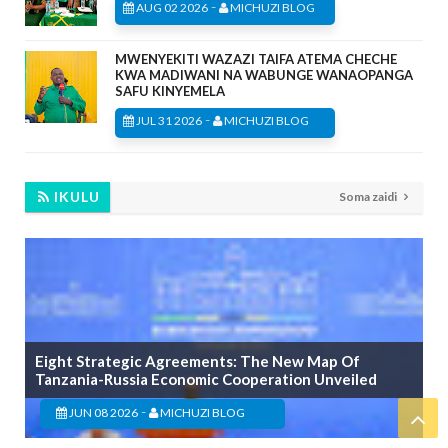
-
AUG 02 2026
MICHUZI BLOG
MWENYEKITI WAZAZI TAIFA ATEMA CHECHE
KWA MADIWANI NA WABUNGE WANAOPANGA
SAFU KINYEMELA
-
JUL 31 2026
MICHUZI BLOG
IKULU
Soma zaidi
Eight Strategic Agreements: The New Map Of
Tanzania-Russia Economic Cooperation Unveiled
-
JUN 08 2026
MICHUZI BLOG