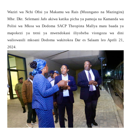
Waziri wa Nchi Ofisi ya Makamu wa Rais (Muungano na Mazingira)
Mhe. Dkt. Selemani Jafo akiwa katika picha ya pamoja na Kamanda wa
Polisi wa Mkoa wa Dodoma SACP Theopista Mallya mara baada ya
mapokezi ya treni ya mwendokasi iliyobeba viongoza wa dini
waliowasili mkoani Dodoma wakitokea Dar es Salaam leo Aprili 21,
2024.