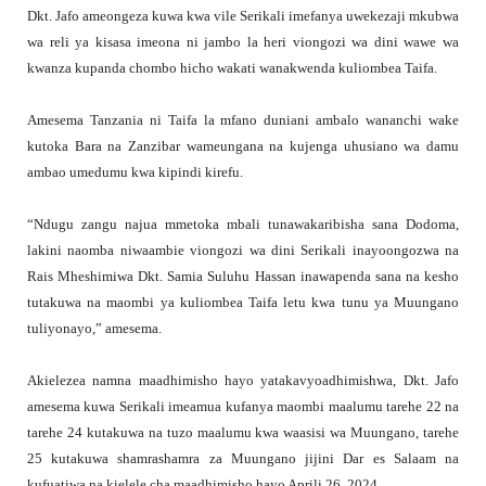
Dkt. Jafo ameongeza kuwa kwa vile Serikali imefanya uwekezaji mkubwa
wa reli ya kisasa imeona ni jambo la heri viongozi wa dini wawe wa
kwanza kupanda chombo hicho wakati wanakwenda kuliombea Taifa.
Amesema Tanzania ni Taifa la mfano duniani ambalo wananchi wake
kutoka Bara na Zanzibar wameungana na kujenga uhusiano wa damu
ambao umedumu kwa kipindi kirefu.
“Ndugu zangu najua mmetoka mbali tunawakaribisha sana Dodoma,
lakini naomba niwaambie viongozi wa dini Serikali inayoongozwa na
Rais Mheshimiwa Dkt. Samia Suluhu Hassan inawapenda sana na kesho
tutakuwa na maombi ya kuliombea Taifa letu kwa tunu ya Muungano
tuliyonayo,” amesema.
Akielezea namna maadhimisho hayo yatakavyoadhimishwa, Dkt. Jafo
amesema kuwa Serikali imeamua kufanya maombi maalumu tarehe 22 na
tarehe 24 kutakuwa na tuzo maalumu kwa waasisi wa Muungano, tarehe
25 kutakuwa shamrashamra za Muungano jijini Dar es Salaam na
kufuatiwa na kielele cha maadhimisho hayo Aprili 26, 2024.