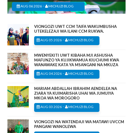
-
AUG 06 2026
MICHUZI BLOG
VIONGOZI UWT CCM TAIFA WAKUMBUSHA
UTEKELEZAJI WA ILANI CCM RUKWA.
-
AUG 05 2026
MICHUZI BLOG
MWENYEKITI UWT KIBAHA MJI ASHUSHA
MAFUNZO YA KUJIKWAMUA KIUCHUMI KWA
WANAWAKE KATA YA MSANGANI NA MKUZA
-
AUG 04 2026
MICHUZI BLOG
MARIAM ABDALLAH IBRAHIM AENDELEA NA
ZIARA YA KUIMARISHA UHAI WA JUMUIYA
MKOA WA MOROGORO
-
AUG 03 2026
MICHUZI BLOG
VIONGOZI NA WATENDAJI WA MATAWI UVCCM
PANGANI WANOLEWA