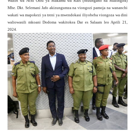
Waziri wa Nchi Ofisi ya Makamu wa Rais (Muungano na Mazingira)
Mhe. Dkt. Selemani Jafo akizungumza na viongozi pamoja na wananchi
wakati wa mapokezi ya treni ya mwendokasi iliyobeba viongoza wa dini
waliowasili mkoani Dodoma wakitokea Dar es Salaam leo Aprili 21,
2024.