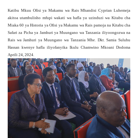
Katibu Mkuu Ofisi ya Makamu wa Rais Mhandisi Cyprian Luhemeja
akitoa utambulisho mfupi wakati wa hafla ya uzinduzi wa Kitabu cha
Miaka 60 ya Historia ya Ofisi ya Makamu wa Rais pamoja na Kitabu cha
Safari za Picha ya Jamhuri ya Muungano wa Tanzania iliyoongozwa na
Rais wa Jamhuri ya Muungano wa Tanzania Mhe. Dkt. Samia Suluhu
Hassan kwenye hafla iliyofanyika Ikulu Chamwino Mkoani Dodoma
Aprili 24, 2024.