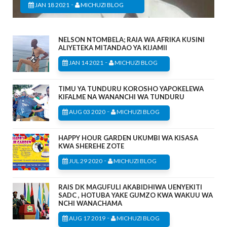
-
JAN 18 2021
MICHUZI BLOG
NELSON NTOMBELA; RAIA WA AFRIKA KUSINI
ALIYETEKA MITANDAO YA KIJAMII
-
JAN 14 2021
MICHUZI BLOG
TIMU YA TUNDURU KOROSHO YAPOKELEWA
KIFALME NA WANANCHI WA TUNDURU
-
AUG 03 2020
MICHUZI BLOG
HAPPY HOUR GARDEN UKUMBI WA KISASA
KWA SHEREHE ZOTE
-
JUL 29 2020
MICHUZI BLOG
RAIS DK MAGUFULI AKABIDHIWA UENYEKITI
SADC , HOTUBA YAKE GUMZO KWA WAKUU WA
NCHI WANACHAMA
-
AUG 17 2019
MICHUZI BLOG