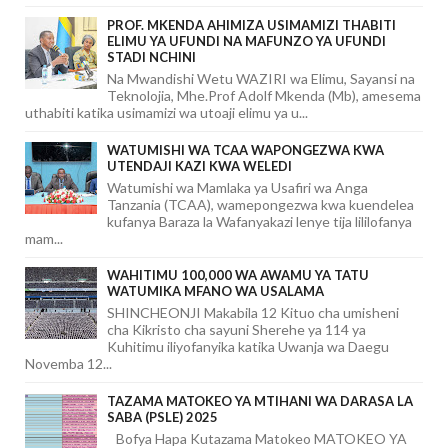
PROF. MKENDA AHIMIZA USIMAMIZI THABITI
ELIMU YA UFUNDI NA MAFUNZO YA UFUNDI
STADI NCHINI
Na Mwandishi Wetu WAZIRI wa Elimu, Sayansi na
Teknolojia, Mhe.Prof Adolf Mkenda (Mb), amesema
uthabiti katika usimamizi wa utoaji elimu ya u...
WATUMISHI WA TCAA WAPONGEZWA KWA
UTENDAJI KAZI KWA WELEDI
Watumishi wa Mamlaka ya Usafiri wa Anga
Tanzania (TCAA), wamepongezwa kwa kuendelea
kufanya Baraza la Wafanyakazi lenye tija lililofanya
mam...
WAHITIMU 100,000 WA AWAMU YA TATU
WATUMIKA MFANO WA USALAMA
SHINCHEONJI Makabila 12 Kituo cha umisheni
cha Kikristo cha sayuni Sherehe ya 114 ya
Kuhitimu iliyofanyika katika Uwanja wa Daegu
Novemba 12...
TAZAMA MATOKEO YA MTIHANI WA DARASA LA
SABA (PSLE) 2025
Bofya Hapa Kutazama Matokeo MATOKEO YA