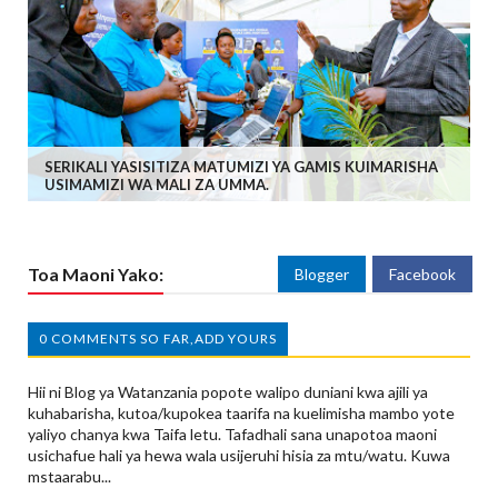
SERIKALI YASISITIZA MATUMIZI YA GAMIS KUIMARISHA
USIMAMIZI WA MALI ZA UMMA.
Toa Maoni Yako:
Blogger
Facebook
0 COMMENTS SO FAR,ADD YOURS
Hii ni Blog ya Watanzania popote walipo duniani kwa ajili ya
kuhabarisha, kutoa/kupokea taarifa na kuelimisha mambo yote
yaliyo chanya kwa Taifa letu. Tafadhali sana unapotoa maoni
usichafue hali ya hewa wala usijeruhi hisia za mtu/watu. Kuwa
mstaarabu...