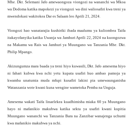
Mhe. Dkt. Selemani Jafo amewaongoza viongozi na wananchi wa Mkoa
wa Dodoma katika mapokezi ya viongozi wa dini waliosafiri kwa treni ya
mwendokasi wakitokea Dar es Salaam leo Aprili 21, 2024.
Viongozi hao wanatarajia kushiriki ibada maalumu ya kuliombea Taifa
itakayofanyika katika Uwanja wa Jamhuri Aprili 22, 2024 na kuongozwa
na Makamu wa Rais wa Jamhuri ya Muungano wa Tanzania Mhe. Dkt.
Philip Mpango.
Akizungumza mara baada ya treni hiyo kuwasili, Dkt. Jafo amesema hiyo
ni fahari kubwa kwa nchi yetu kupata usafiri huo ambao pamoja ya
kwamba unatumia muda mfupi kusafiri lakini pia umewaunganisha
Watanzania wote kwani kuna wengine wametoka Pemba na Unguja.
Amesema wakati Taifa linaelekea kuadhimisha miaka 60 ya Muungano
hayo ni mafanikio makubwa katika sekta ya usafiri kwani kupitia
Muungano wananchi wa Tanzania Bara na Zanzibar wanajenga uchumi
kwa mafanikio makubwa ya nchi.