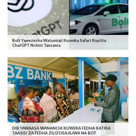
Bolt Yawezesha Watumiaji Kuomba Safari Kupitia
ChatGPT Nchini Tanzania
DIB YAWAASA WANANCHI KUWEKA FEDHA KATIKA
TAASISI ZA FEDHA ZILIZOSAJILIWA NA BOT