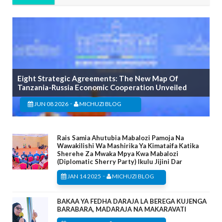
Eight Strategic Agreements: The New Map Of
Tanzania-Russia Economic Cooperation Unveiled
-
JUN 08 2026
MICHUZI BLOG
Rais Samia Ahutubia Mabalozi Pamoja Na
Wawakilishi Wa Mashirika Ya Kimataifa Katika
Sherehe Za Mwaka Mpya Kwa Mabalozi
(Diplomatic Sherry Party) Ikulu Jijini Dar
-
JAN 14 2025
MICHUZI BLOG
BAKAA YA FEDHA DARAJA LA BEREGA KUJENGA
BARABARA, MADARAJA NA MAKARAVATI