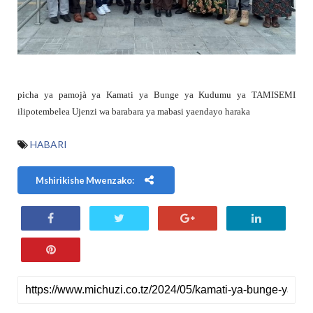
picha ya pamojà ya Kamati ya Bunge ya Kudumu ya TAMISEMI
ilipotembelea Ujenzi wa barabara ya mabasi yaendayo haraka
HABARI
Mshirikishe Mwenzako: