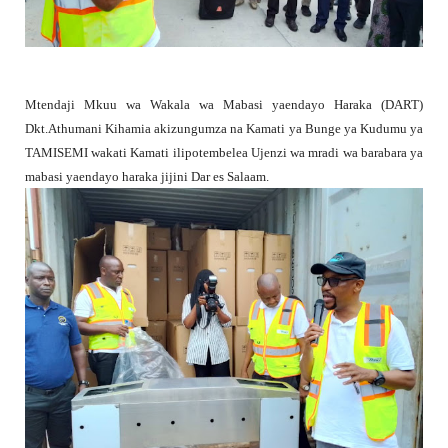
Mtendaji Mkuu wa Wakala wa Mabasi yaendayo Haraka (DART)
Dkt.Athumani Kihamia akizungumza na Kamati ya Bunge ya Kudumu ya
TAMISEMI wakati Kamati ilipotembelea Ujenzi wa mradi wa barabara ya
mabasi yaendayo haraka jijini Dar es Salaam.