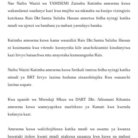
Nae Naibu Waziri wa TAMISEMI Zainabu Katimba amesema kuwa
wakandarasi waafanye kazi kwa mujibu wa mkataba na kusipo vizingizio
kutokana Rais Dkt.Samia Suluhu Hassan ameetoa fedha nyingi katika
mradi wa ujenzi wa barabara ya mabasi yaendayo haraka.
Katimba amesema kuwa kama wasaidizi Rais Dkt.Samia Suluhu Hassan
ni kusimamia kwa vitendo kuonyesha kile anachokiamini kinafanyiwa
kazi hivyo hataachwa mtu anayetaka kumuangusha Rais.
Naibu Waziri Katimba amesema kuwa Serikali imetoa fedha nyingi katika
miradi ya BRT hivyo lazima huduma zinazohitajika Kwa wananchi
lazima wapate.
Kwa upande wa Mtendaji Mkuu wa DART Dkt. Athumani Kihamia
amesema kuwa wameyapokea maelekezo ya Kamati kwa kwenda
kufanyia kazi.
Amesema kuwa walichojifunza katika mradi wa awamu ya kwanza
hawataki itokee kwani mradi utakuwa unaanza kwa kuwa na mabasi