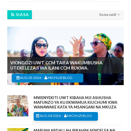
SIASA
Soma zaidi
VIONGOZI UWT CCM TAIFA WAKUMBUSHA
UTEKELEZAJI WA ILANI CCM RUKWA.
-
AUG 05 2026
MICHUZI BLOG
MWENYEKITI UWT KIBAHA MJI ASHUSHA
MAFUNZO YA KUJIKWAMUA KIUCHUMI KWA
WANAWAKE KATA YA MSANGANI NA MKUZA
-
AUG 04 2026
MICHUZI BLOG
MARIAM ABDALLAH IBRAHIM AENDELEA NA