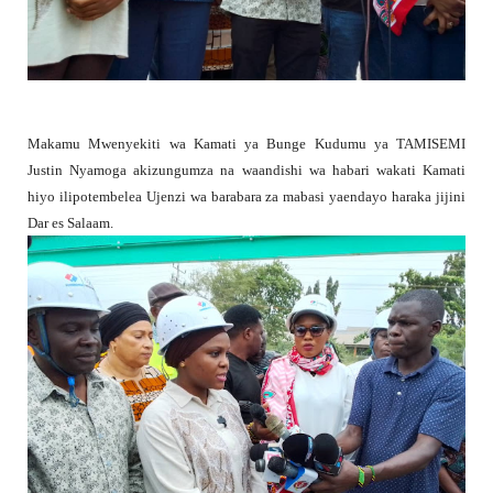
Makamu Mwenyekiti wa Kamati ya Bunge Kudumu ya TAMISEMI
Justin Nyamoga akizungumza na waandishi wa habari wakati Kamati
hiyo ilipotembelea Ujenzi wa barabara za mabasi yaendayo haraka jijini
Dar es Salaam.