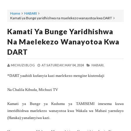
Home
HABARI
Kamati ya Bunge yaridhishwa na maelekezo wanayotoa kwa DART
Kamati Ya Bunge Yaridhishwa
Na Maelekezo Wanayotoa Kwa
DART
MICHUZI BLOG
AT
SATURDAY, MAY 04, 2024
HABARI,
*DART yaahidi kufanyia kazi maelekezo mengine kiutendaji
Na Chalila Kibuda, Michuzi TV
Kamati ya Bunge ya Kudumu ya TAMISEMI imesema kuwa
imeridhishwa maelekezo wanayotoa kwa Wakala wa Mabasi yaendayo
(Haraka) yanafanyiwa kazi.