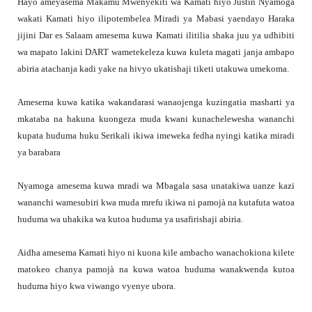
Hayo ameyasema Makamu Mwenyekiti wa Kamati hiyo Justin Nyamoga
wakati Kamati hiyo ilipotembelea Miradi ya Mabasi yaendayo Haraka
jijini Dar es Salaam amesema kuwa Kamati ilitilia shaka juu ya udhibiti
wa mapato lakini DART wametekeleza kuwa kuleta magati janja ambapo
abiria atachanja kadi yake na hivyo ukatishaji tiketi utakuwa umekoma.
Amesema kuwa katika wakandarasi wanaojenga kuzingatia masharti ya
mkataba na hakuna kuongeza muda kwani kunachelewesha wananchi
kupata huduma huku Serikali ikiwa imeweka fedha nyingi katika miradi
ya barabara
Nyamoga amesema kuwa mradi wa Mbagala sasa unatakiwa uanze kazi
wananchi wamesubiri kwa muda mrefu ikiwa ni pamojà na kutafuta watoa
huduma wa uhakika wa kutoa huduma ya usafirishaji abiria.
Aidha amesema Kamati hiyo ni kuona kile ambacho wanachokiona kilete
matokeo chanya pamojà na kuwa watoa huduma wanakwenda kutoa
huduma hiyo kwa viwango vyenye ubora.