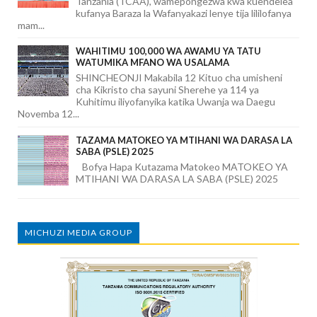
Tanzania (TCAA), wamepongezwa kwa kuendelea
kufanya Baraza la Wafanyakazi lenye tija lililofanya
mam...
WAHITIMU 100,000 WA AWAMU YA TATU
WATUMIKA MFANO WA USALAMA
SHINCHEONJI Makabila 12 Kituo cha umisheni
cha Kikristo cha sayuni Sherehe ya 114 ya
Kuhitimu iliyofanyika katika Uwanja wa Daegu
Novemba 12...
TAZAMA MATOKEO YA MTIHANI WA DARASA LA
SABA (PSLE) 2025
Bofya Hapa Kutazama Matokeo MATOKEO YA
MTIHANI WA DARASA LA SABA (PSLE) 2025
MICHUZI MEDIA GROUP