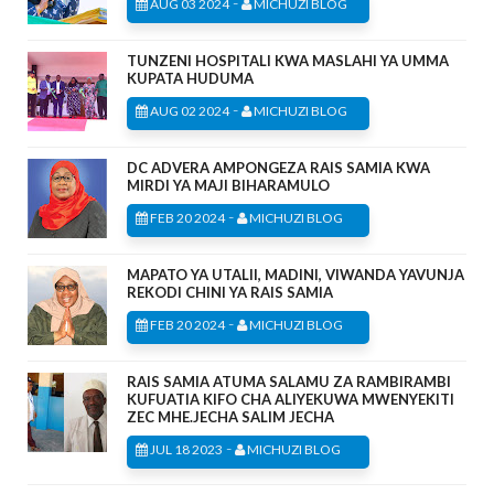
-
AUG 03 2024
MICHUZI BLOG
TUNZENI HOSPITALI KWA MASLAHI YA UMMA
KUPATA HUDUMA
-
AUG 02 2024
MICHUZI BLOG
DC ADVERA AMPONGEZA RAIS SAMIA KWA
MIRDI YA MAJI BIHARAMULO
-
FEB 20 2024
MICHUZI BLOG
MAPATO YA UTALII, MADINI, VIWANDA YAVUNJA
REKODI CHINI YA RAIS SAMIA
-
FEB 20 2024
MICHUZI BLOG
RAIS SAMIA ATUMA SALAMU ZA RAMBIRAMBI
KUFUATIA KIFO CHA ALIYEKUWA MWENYEKITI
ZEC MHE.JECHA SALIM JECHA
-
JUL 18 2023
MICHUZI BLOG