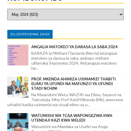
ZILIZOPENDWA ZAIDI
ANGALIA MATOKEO YA DARASA LA SABA 2024
BARAZA la Mitihani lTanzania (Necta) latangaza
matokeo ya darasa la saba, ambapo mtihani
ulifanyika Septemba 2024. Akitangaza matokeo
ha...
PROF. MKENDA AHIMIZA USIMAMIZI THABITI
ELIMU YA UFUNDI NA MAFUNZO YA UFUNDI
STADI NCHINI
Na Mwandishi Wetu WAZIRI wa Elimu, Sayansi na
Teknolojia, Mhe.Prof Adolf Mkenda (Mb), amesema
uthabiti katika usimamizi wa utoaji elimu ya u...
WATUMISHI WA TCAA WAPONGEZWA KWA
UTENDAJI KAZI KWA WELEDI
Watumishi wa Mamlaka ya Usafiri wa Anga