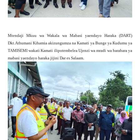
Mtendaji Mkuu wa Wakala wa Mabasi yaendayo Haraka (DART)
Dkt.Athumani Kihamia akizungumza na Kamati ya Bunge ya Kudumu ya
TAMISEMI wakati Kamati ilipotembelea Ujenzi wa mradi wa barabara ya
mabasi yaendayo haraka jijini Dar es Salaam.