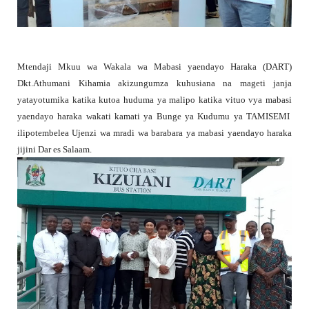
Mtendaji Mkuu wa Wakala wa Mabasi yaendayo Haraka (DART)
Dkt.Athumani Kihamia akizungumza kuhusiana na mageti janja
yatayotumika katika kutoa huduma ya malipo katika vituo vya mabasi
yaendayo haraka wakati kamati ya Bunge ya Kudumu ya TAMISEMI
ilipotembelea Ujenzi wa mradi wa barabara ya mabasi yaendayo haraka
jijini Dar es Salaam.