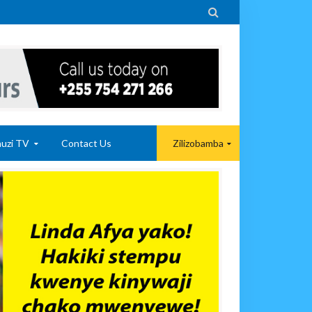

uzi TV
Contact Us
Zilizobamba