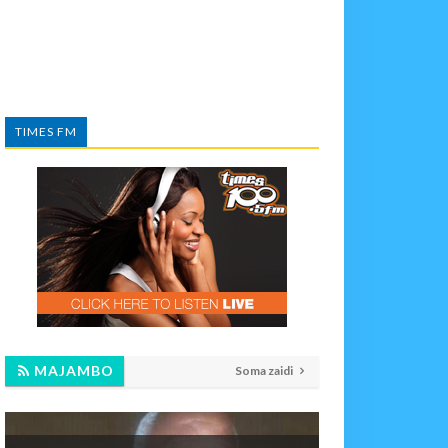
TIMES FM
MAJAMBO
Soma zaidi