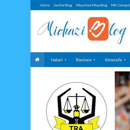
Home
Jiachie Blog
Mtaa Kwa Mtaa Blog
MK Comput
Habari
Biashara
Kimataifa