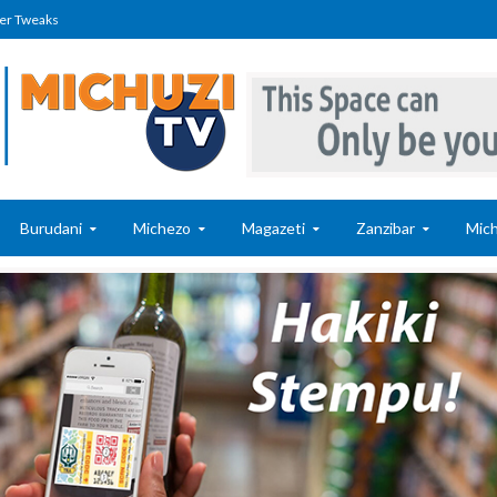
er Tweaks
Burudani
Michezo
Magazeti
Zanzibar
Mich