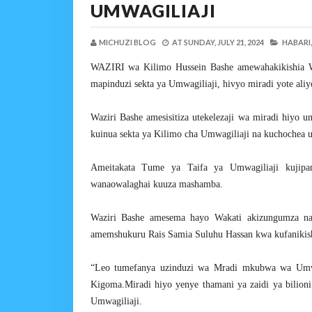
UMWAGILIAJI
MICHUZI BLOG
AT
SUNDAY, JULY 21, 2024
HABARI,
WAZIRI wa Kilimo Hussein Bashe amewahakikishia W
mapinduzi sekta ya Umwagiliaji, hivyo miradi yote aliy
Waziri Bashe amesisitiza utekelezaji wa miradi hiyo 
kuinua sekta ya Kilimo cha Umwagiliaji na kuchochea u
Ameitakata Tume ya Taifa ya Umwagiliaji kujipa
wanaowalaghai kuuza mashamba.
Waziri Bashe amesema hayo Wakati akizungumza na
amemshukuru Rais Samia Suluhu Hassan kwa kufanikish
“Leo tumefanya uzinduzi wa Mradi mkubwa wa Umwa
Kigoma.Miradi hiyo yenye thamani ya zaidi ya bilioni
Umwagiliaji.