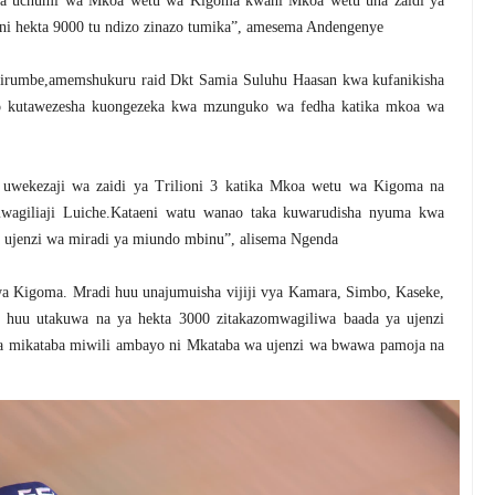
nua uchumi wa Mkoa wetu wa Kigoma kwani Mkoa wetu una zaidi ya
 ni hekta 9000 tu ndizo zinazo tumika”, amesema Andengenye
rumbe,amemshukuru raid Dkt Samia Suluhu Haasan kwa kufanikisha
yo kutawezesha kuongezeka kwa mzunguko wa fedha katika mkoa wa
uwekezaji wa zaidi ya Trilioni 3 katika Mkoa wetu wa Kigoma na
mwagiliaji Luiche.Kataeni watu wanao taka kuwarudisha nyuma kwa
 ujenzi wa miradi ya miundo mbinu”, alisema Ngenda
a Kigoma. Mradi huu unajumuisha vijiji vya Kamara, Simbo, Kaseke,
huu utakuwa na ya hekta 3000 zitakazomwagiliwa baada ya ujenzi
a mikataba miwili ambayo ni Mkataba wa ujenzi wa bwawa pamoja na