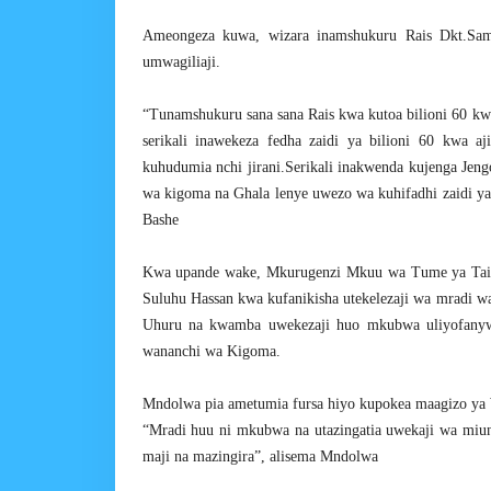
Ameongeza kuwa, wizara inamshukuru Rais Dkt.Sami
umwagiliaji.
“Tunamshukuru sana sana Rais kwa kutoa bilioni 60 kwa
serikali inawekeza fedha zaidi ya bilioni 60 kwa 
kuhudumia nchi jirani.Serikali inakwenda kujenga Jeng
wa kigoma na Ghala lenye uwezo wa kuhifadhi zaidi y
Bashe
Kwa upande wake, Mkurugenzi Mkuu wa Tume ya Tai
Suluhu Hassan kwa kufanikisha utekelezaji wa mradi 
Uhuru na kwamba uwekezaji huo mkubwa uliyofanyw
wananchi wa Kigoma.
Mndolwa pia ametumia fursa hiyo kupokea maagizo ya 
“Mradi huu ni mkubwa na utazingatia uwekaji wa miu
maji na mazingira”, alisema Mndolwa