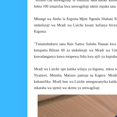
“Kilimo cha umwagiliaji ni mühimu sana katika kui
hekta 100 zinazofaa kwa umwagiliaji lakini mpaka sasa
Mbunge wa Jimbo la Kigoma Mjini Ngenda Shabani Ki
utekelezaji wa Mradi wa Luiche kwani kufanya hiv
Kigoma.
“Tunamshukuru sana Rais Samia Suluhu Haasan kwa 
kutupatia Bilioni 60 za utekelezaji wa Mradi wa U
kuwadanganya kuwa mtapewa fidia kwa ajili ya kupisha
Mradi wa Luiche upo katika wilaya ya kigoma, mkoa w
Nyamori, Msimba, Matiazo pamoja na Kagera. Mradi 
kukamilika. Mradi huu wa Luiche umegawanyika katik
mkataba wa ujenzi wa skimu ya umwagiliaji.