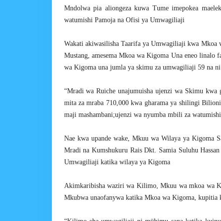
Mndolwa pia aliongeza kuwa Tume imepokea maeleke
watumishi Pamoja na Ofisi ya Umwagiliaji
Wakati akiwasilisha Taarifa ya Umwagiliaji kwa Mko
Mustang, amesema Mkoa wa Kigoma Una eneo linalo f
wa Kigoma una jumla ya skimu za umwagiliaji 59 na ni 
“Mradi wa Ruiche unajumuisha ujenzi wa Skimu kwa g
mita za mraba 710,000 kwa gharama ya shilingi Bilioni
maji mashambani;ujenzi wa nyumba mbili za watumishi 
Nae kwa upande wake, Mkuu wa Wilaya ya Kigoma Salum
Mradi na Kumshukuru Rais Dkt. Samia Suluhu Hassan 
Umwagiliaji katika wilaya ya Kigoma
Akimkaribisha waziri wa Kilimo, Mkuu wa mkoa wa K
Mkubwa unaofanywa katika Mkoa wa Kigoma, kupitia k