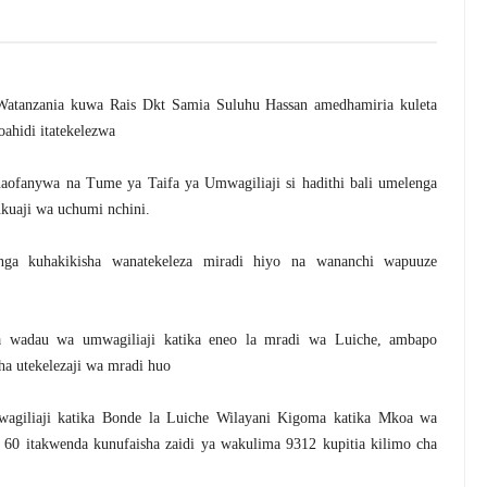
atanzania kuwa Rais Dkt Samia Suluhu Hassan amedhamiria kuleta
oahidi itatekelezwa
unaofanywa na Tume ya Taifa ya Umwagiliaji si hadithi bali umelenga
kuaji wa uchumi nchini.
nga kuhakikisha wanatekeleza miradi hiyo na wananchi wapuuze
 wadau wa umwagiliaji katika eneo la mradi wa Luiche, ambapo
a utekelezaji wa mradi huo
giliaji katika Bonde la Luiche Wilayani Kigoma katika Mkoa wa
 60 itakwenda kunufaisha zaidi ya wakulima 9312 kupitia kilimo cha