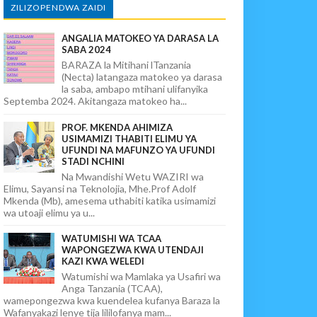
ZILIZOPENDWA ZAIDI
ANGALIA MATOKEO YA DARASA LA
SABA 2024
BARAZA la Mitihani lTanzania
(Necta) latangaza matokeo ya darasa
la saba, ambapo mtihani ulifanyika
Septemba 2024. Akitangaza matokeo ha...
PROF. MKENDA AHIMIZA
USIMAMIZI THABITI ELIMU YA
UFUNDI NA MAFUNZO YA UFUNDI
STADI NCHINI
Na Mwandishi Wetu WAZIRI wa
Elimu, Sayansi na Teknolojia, Mhe.Prof Adolf
Mkenda (Mb), amesema uthabiti katika usimamizi
wa utoaji elimu ya u...
WATUMISHI WA TCAA
WAPONGEZWA KWA UTENDAJI
KAZI KWA WELEDI
Watumishi wa Mamlaka ya Usafiri wa
Anga Tanzania (TCAA),
wamepongezwa kwa kuendelea kufanya Baraza la
Wafanyakazi lenye tija lililofanya mam...