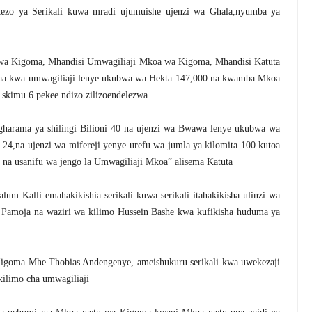
zo ya Serikali kuwa mradi ujumuishe ujenzi wa Ghala,nyumba ya
a wa Kigoma, Mhandisi Umwagiliaji Mkoa wa Kigoma, Mhandisi Katuta
aa kwa umwagiliaji lenye ukubwa wa Hekta 147,000 na kwamba Mkoa
skimu 6 pekee ndizo zilizoendelezwa.
harama ya shilingi Bilioni 40 na ujenzi wa Bwawa lenye ukubwa wa
 24,na ujenzi wa mifereji yenye urefu wa jumla ya kilomita 100 kutoa
na usanifu wa jengo la Umwagiliaji Mkoa” alisema Katuta
 Kalli emahakikishia serikali kuwa serikali itahakikisha ulinzi wa
Pamoja na waziri wa kilimo Hussein Bashe kwa kufikisha huduma ya
igoma Mhe.Thobias Andengenye, ameishukuru serikali kwa uwekezaji
ilimo cha umwagiliaji