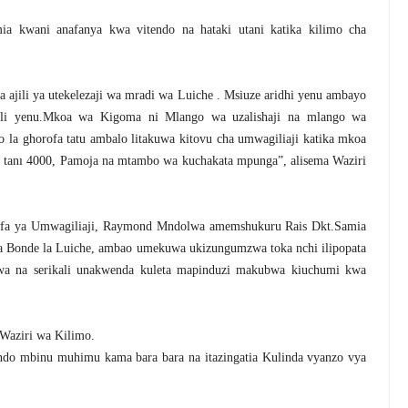
a kwani anafanya kwa vitendo na hataki utani katika kilimo cha
 ajili ya utekelezaji wa mradi wa Luiche . Msiuze aridhi yenu ambayo
ajili yenu.Mkoa wa Kigoma ni Mlango wa uzalishaji na mlango wa
o la ghorofa tatu ambalo litakuwa kitovu cha umwagiliaji katika mkoa
a tanı 4000, Pamoja na mtambo wa kuchakata mpunga”, alisema Waziri
fa ya Umwagiliaji, Raymond Mndolwa amemshukuru Rais Dkt.Samia
wa Bonde la Luiche, ambao umekuwa ukizungumzwa toka nchi ilipopata
a na serikali unakwenda kuleta mapinduzi makubwa kiuchumi kwa
Waziri wa Kilimo.
ndo mbinu muhimu kama bara bara na itazingatia Kulinda vyanzo vya