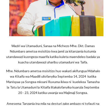
Waziri wa Utamaduni, Sanaa na Michezo Mhe. Dkt. Damas
Ndumbaro ametoa msisitizo kwa jamii za kitanzania kutumia
utandawazi kuongeza maarifa katika kuleta maendeleo badala ya
kuacha utandawazi uharibu utamaduni wa Taifa.
Mhe. Ndumbaro ametoa msisitizo huo wakati akifungua Mdahalo
wa Kitaifa wa Maadili uliofanyika Septemba 14, 2024 katika
Manispaa ya Songea mkoani Ruvuma ikiwa ni kuelekea Tamasha
la Tatu la Utamaduni la Kitaifa litakalofanyika kuanzia Septemba
20 - 23, 2024 katika uwanja wa Majimaji Songea.
Amesema Tanzania ina mila na desturi zake ambazo ni tofauti na