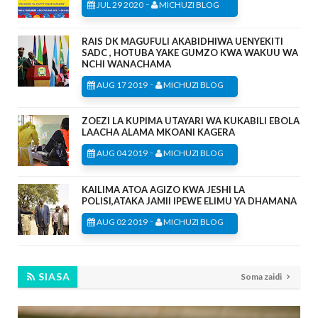
-
JUL 29 2020
MICHUZI BLOG
RAIS DK MAGUFULI AKABIDHIWA UENYEKITI
SADC , HOTUBA YAKE GUMZO KWA WAKUU WA
NCHI WANACHAMA
-
AUG 17 2019
MICHUZI BLOG
ZOEZI LA KUPIMA UTAYARI WA KUKABILI EBOLA
LAACHA ALAMA MKOANI KAGERA
-
AUG 04 2019
MICHUZI BLOG
KAILIMA ATOA AGIZO KWA JESHI LA
POLISI,ATAKA JAMII IPEWE ELIMU YA DHAMANA
-
AUG 02 2019
MICHUZI BLOG
SIASA
Soma zaidi