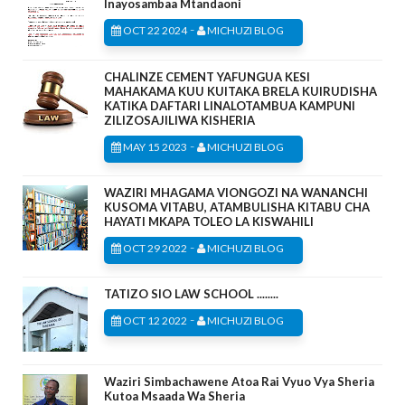
Inayosambaa Mtandaoni
-
OCT 22 2024
MICHUZI BLOG
CHALINZE CEMENT YAFUNGUA KESI
MAHAKAMA KUU KUITAKA BRELA KUIRUDISHA
KATIKA DAFTARI LINALOTAMBUA KAMPUNI
ZILIZOSAJILIWA KISHERIA
-
MAY 15 2023
MICHUZI BLOG
WAZIRI MHAGAMA VIONGOZI NA WANANCHI
KUSOMA VITABU, ATAMBULISHA KITABU CHA
HAYATI MKAPA TOLEO LA KISWAHILI
-
OCT 29 2022
MICHUZI BLOG
TATIZO SIO LAW SCHOOL ........
-
OCT 12 2022
MICHUZI BLOG
Waziri Simbachawene Atoa Rai Vyuo Vya Sheria
Kutoa Msaada Wa Sheria