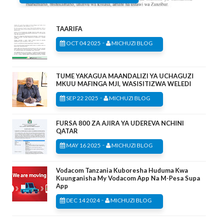
TAARIFA
-
OCT 04 2025
MICHUZI BLOG
TUME YAKAGUA MAANDALIZI YA UCHAGUZI
MKUU MAFINGA MJI, WASISITIZWA WELEDI
-
SEP 22 2025
MICHUZI BLOG
FURSA 800 ZA AJIRA YA UDEREVA NCHINI
QATAR
-
MAY 16 2025
MICHUZI BLOG
Vodacom Tanzania Kuboresha Huduma Kwa
Kuunganisha My Vodacom App Na M-Pesa Supa
App
-
DEC 14 2024
MICHUZI BLOG