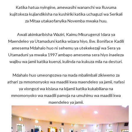
Katika hatua nyingine, amewasihi wananchi wa Ruvuma
kujitokeza kujiandikisha na kushiriki katika uchaguzi wa Serikali
za Mitaa utakaofanyika Novemba mwaka huu.
Awali akimkaribisha Waziri, Kaimu Mkurugenzi Idara ya
Maendeleo ya Utamaduni katika wizara hiyo, Bw. Boniface Kadili
amesema Mdahalo huo ni sehemu ya utekekezaji wa Sera ya
Utamaduni ya mwaka 1997 ambapo amesema sera hiyo inaeleza
wajibu wa jamii katika kuenzi, kulinda na kukuza mila na desturi.
Mdahalo huo umeongozwa na mada mbalimbali zikiwemo za
athari za mmomonyoko wa maadili kwa maendeleo ya jamii, nafasi
ya viongozi wa kisiasa na kijamii katika kukabiliana na
mmomonyoko wa maadili pamoja na umuhimu wa maadili kwa
maendeleo ya jamii.