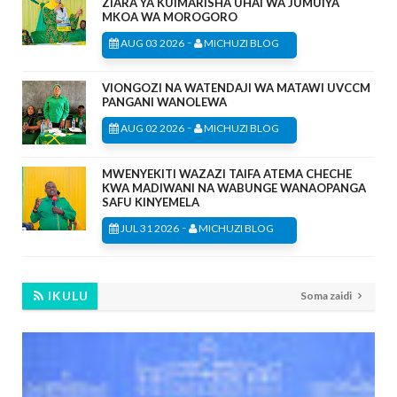
ZIARA YA KUIMARISHA UHAI WA JUMUIYA
MKOA WA MOROGORO
-
AUG 03 2026
MICHUZI BLOG
VIONGOZI NA WATENDAJI WA MATAWI UVCCM
PANGANI WANOLEWA
-
AUG 02 2026
MICHUZI BLOG
MWENYEKITI WAZAZI TAIFA ATEMA CHECHE
KWA MADIWANI NA WABUNGE WANAOPANGA
SAFU KINYEMELA
-
JUL 31 2026
MICHUZI BLOG
IKULU
Soma zaidi