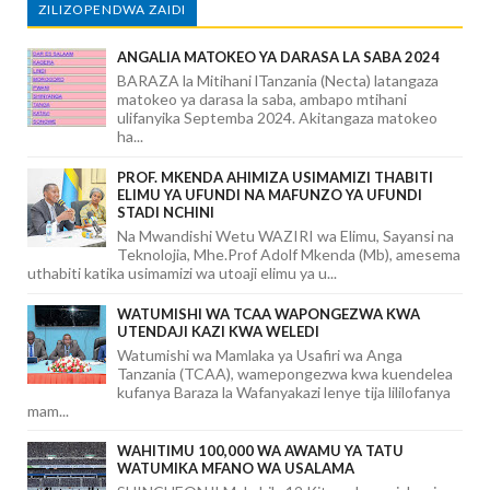
ZILIZOPENDWA ZAIDI
ANGALIA MATOKEO YA DARASA LA SABA 2024
BARAZA la Mitihani lTanzania (Necta) latangaza
matokeo ya darasa la saba, ambapo mtihani
ulifanyika Septemba 2024. Akitangaza matokeo
ha...
PROF. MKENDA AHIMIZA USIMAMIZI THABITI
ELIMU YA UFUNDI NA MAFUNZO YA UFUNDI
STADI NCHINI
Na Mwandishi Wetu WAZIRI wa Elimu, Sayansi na
Teknolojia, Mhe.Prof Adolf Mkenda (Mb), amesema
uthabiti katika usimamizi wa utoaji elimu ya u...
WATUMISHI WA TCAA WAPONGEZWA KWA
UTENDAJI KAZI KWA WELEDI
Watumishi wa Mamlaka ya Usafiri wa Anga
Tanzania (TCAA), wamepongezwa kwa kuendelea
kufanya Baraza la Wafanyakazi lenye tija lililofanya
mam...
WAHITIMU 100,000 WA AWAMU YA TATU
WATUMIKA MFANO WA USALAMA