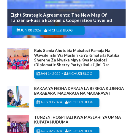
Eight Strategic Agreements: The New Map Of
Tanzania-Russia Economic Cooperation Unveiled
-
JUN 08 2026
MICHUZI BLOG
Rais Samia Ahutubia Mabalozi Pamoja Na
Wawakilishi Wa Mashirika Ya Kimataifa Katika
Sherehe Za Mwaka Mpya Kwa Mabalozi
(Diplomatic Sherry Party) Ikulu Jijini Dar
-
JAN 14 2025
MICHUZI BLOG
BAKAA YA FEDHA DARAJA LA BEREGA KUJENGA
BARABARA, MADARAJA NA MAKARAVATI
-
AUG 03 2024
MICHUZI BLOG
TUNZENI HOSPITALI KWA MASLAHI YA UMMA
KUPATA HUDUMA
-
AUG 02 2024
MICHUZI BLOG