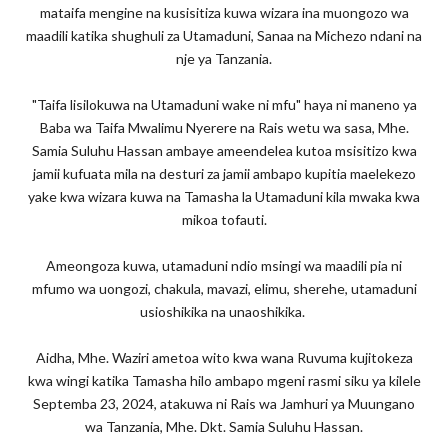
mataifa mengine na kusisitiza kuwa wizara ina muongozo wa
maadili katika shughuli za Utamaduni, Sanaa na Michezo ndani na
nje ya Tanzania.
"Taifa lisilokuwa na Utamaduni wake ni mfu" haya ni maneno ya
Baba wa Taifa Mwalimu Nyerere na Rais wetu wa sasa, Mhe.
Samia Suluhu Hassan ambaye ameendelea kutoa msisitizo kwa
jamii kufuata mila na desturi za jamii ambapo kupitia maelekezo
yake kwa wizara kuwa na Tamasha la Utamaduni kila mwaka kwa
mikoa tofauti.
Ameongoza kuwa, utamaduni ndio msingi wa maadili pia ni
mfumo wa uongozi, chakula, mavazi, elimu, sherehe, utamaduni
usioshikika na unaoshikika.
Aidha, Mhe. Waziri ametoa wito kwa wana Ruvuma kujitokeza
kwa wingi katika Tamasha hilo ambapo mgeni rasmi siku ya kilele
Septemba 23, 2024, atakuwa ni Rais wa Jamhuri ya Muungano
wa Tanzania, Mhe. Dkt. Samia Suluhu Hassan.