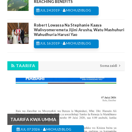
REACHING BENEFITS
-
JUL 24 2019
MICHUZI BLOG
Robert Lowassa Na Stephanie Kaaya
Walivyomeremeta Jijini Arusha, Watu Mashuhuri
Wahudhuria Harusi Yao
-
JUL 16 2019
MICHUZI BLOG
TAARIFA
Soma zaidi
TAARIFA KWA UMMA
-
JUL 07 2026
MICHUZI BLOG