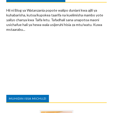
Hii ni Blog ya Watanzania popote walipo duniani kwa ajili ya
kuhabarisha, kutoa/kupokea taarifa na kuelimisha mambo yote
yaliyo chanya kwa Taifa letu. Tafadhali sana unapotoa maoni
usichafue hali ya hewa wala usijeruhi hisia za mtu/watu. Kuwa
mstaarabu...
MUHIDIN ISSA MICHUZI