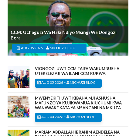
CCM: Uchaguzi Wa Haki Ndiyo Msingi Wa Uongozi
Bora
-
AUG 06 2026
MICHUZI BLOG
VIONGOZI UWT CCM TAIFA WAKUMBUSHA
UTEKELEZAJI WA ILANI CCM RUKWA.
-
AUG 05 2026
MICHUZI BLOG
MWENYEKITI UWT KIBAHA MJI ASHUSHA
MAFUNZO YA KUJIKWAMUA KIUCHUMI KWA
WANAWAKE KATA YA MSANGANI NA MKUZA
-
AUG 04 2026
MICHUZI BLOG
MARIAM ABDALLAH IBRAHIM AENDELEA NA