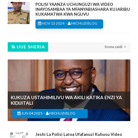
POLISI YAANZA UCHUNGUZI WA VIDEO
INAYOSAMBAA YA MFANYABIASHARA KUJARIBU
KUKAMATWA KWA NGUVU
-
NOV 13 2024
MICHUZI BLOG
IJUE SHERIA
Soma zaidi
KUKUZA USTAHIMILIVU WA AKILI KATIKA ENZI YA
KIDIJITALI
-
JUN 04 2025
MICHUZI BLOG
Jeshi La Polisi Latoa Ufafanuzi Kuhusu Video