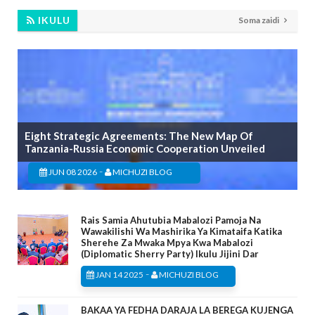
IKULU
Soma zaidi
Eight Strategic Agreements: The New Map Of
Tanzania-Russia Economic Cooperation Unveiled
-
JUN 08 2026
MICHUZI BLOG
Rais Samia Ahutubia Mabalozi Pamoja Na
Wawakilishi Wa Mashirika Ya Kimataifa Katika
Sherehe Za Mwaka Mpya Kwa Mabalozi
(Diplomatic Sherry Party) Ikulu Jijini Dar
-
JAN 14 2025
MICHUZI BLOG
BAKAA YA FEDHA DARAJA LA BEREGA KUJENGA