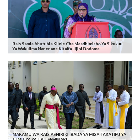
Rais Samia Ahutubia Kilele Cha Maadhimisho Ya Sikukuu
Ya Wakulima Nanenane Kitaifa Jijini Dodoma
MAKAMU WA RAIS ASHIRIKI IBADA YA MISA TAKATIFU YA
JUMUIYA YA URU SEMINARI