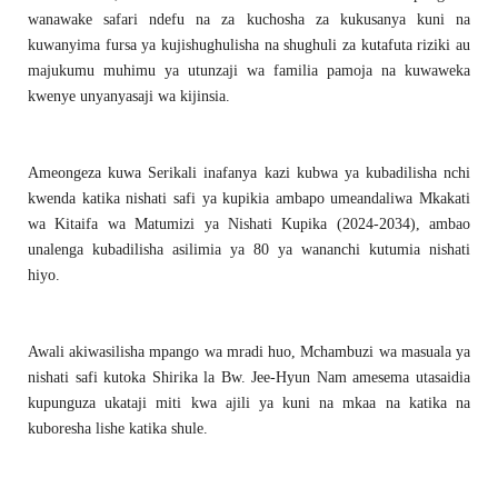
wanawake safari ndefu na za kuchosha za kukusanya kuni na
kuwanyima fursa ya kujishughulisha na shughuli za kutafuta riziki au
majukumu muhimu ya utunzaji wa familia pamoja na kuwaweka
kwenye unyanyasaji wa kijinsia.
Ameongeza kuwa Serikali inafanya kazi kubwa ya kubadilisha nchi
kwenda katika nishati safi ya kupikia ambapo umeandaliwa Mkakati
wa Kitaifa wa Matumizi ya Nishati Kupika (2024-2034), ambao
unalenga kubadilisha asilimia ya 80 ya wananchi kutumia nishati
hiyo.
Awali akiwasilisha mpango wa mradi huo, Mchambuzi wa masuala ya
nishati safi kutoka Shirika la Bw. Jee-Hyun Nam amesema utasaidia
kupunguza ukataji miti kwa ajili ya kuni na mkaa na katika na
kuboresha lishe katika shule.