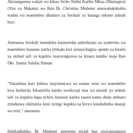
Akizungumza wakati wa kikao hicho Naibu Katibu Mkuu (Mazingira)
Ofisi ya Makamu wa Rais Bi. Christina Mndeme amewahakikishia
wadau wa maendeleo dhamira ya Serikali ya kuunga mkono juhudi
hizo.
Amesema Serikali itaendelea kuimarisha ushirikiano na washirika wa
maendeleo hususan katika jitihada hizi zinazochagiza ajenda ya kitaifa
ya nishati safi ya kupikia inayoongozwa na kinara namba moja Rais
Dkt. Samia Suluhu Hassan.
“Natambua kazi kubwa inayofanywa na wadau wetu wa maendeleo
kwa kushiriki kikamilifu katika uwekezaji huu wa miradi ya nishati
safi ya kupikia hapa nchini hususan katika taasisi kama shule ambazo
zimekuwa zikitumia kuni nyingi kupikia na hivyo kusababisha ukataji
wa miti,” amesema.
Halikadhalika, Bi. Mndeme amesema mradi huo utawapunguzia