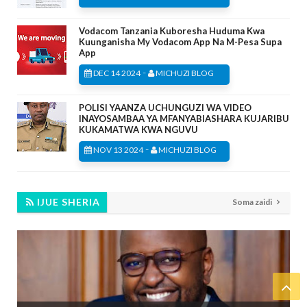
Vodacom Tanzania Kuboresha Huduma Kwa
Kuunganisha My Vodacom App Na M-Pesa Supa
App
-
DEC 14 2024
MICHUZI BLOG
POLISI YAANZA UCHUNGUZI WA VIDEO
INAYOSAMBAA YA MFANYABIASHARA KUJARIBU
KUKAMATWA KWA NGUVU
-
NOV 13 2024
MICHUZI BLOG
IJUE SHERIA
Soma zaidi