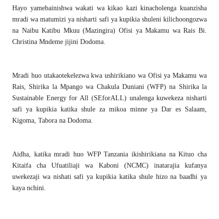
Hayo yamebainishwa wakati wa kikao kazi kinacholenga kuanzisha
mradi wa matumizi ya nisharti safi ya kupikia shuleni kilichoongozwa
na Naibu Katibu Mkuu (Mazingira) Ofisi ya Makamu wa Rais Bi.
Christina Mndeme jijini Dodoma.
Mradi huo utakaotekelezwa kwa ushirikiano wa Ofisi ya Makamu wa
Rais, Shirika la Mpango wa Chakula Duniani (WFP) na Shirika la
Sustainable Energy for All (SEforALL) unalenga kuwekeza nisharti
safi ya kupikia katika shule za mikoa minne ya Dar es Salaam,
Kigoma, Tabora na Dodoma.
Aidha, katika mradi huo WFP Tanzania ikishirikiana na Kituo cha
Kitaifa cha Ufuatiliaji wa Kaboni (NCMC) inatarajia kufanya
uwekezaji wa nishati safi ya kupikia katika shule hizo na baadhi ya
kaya nchini.