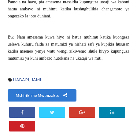
Pamoja na hayo, pia amesema utasaidia kupunguza utoaji wa kaboni
hatua ambayo ni muhimu katika kushughulikia changamoto ya
ongezeko la joto duniani.
Bw. Nam amesema kuwa hiyo ni hatua muhimu katika kuongeza
uelewa kuhusu faida za matumizi ya nishati safi ya kupikia hususan
katika maeneo yenye watu wengi zikiwemo shule hivyo kupunguza
matumizi ya kuni ambazo hutokana na ukataji wa miti.
HABARI
,
JAMII
Mshirikishe Mwenzako: