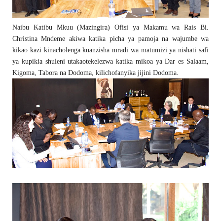
Naibu Katibu Mkuu (Mazingira) Ofisi ya Makamu wa Rais Bi.
Christina Mndeme akiwa katika picha ya pamoja na wajumbe wa
kikao kazi kinacholenga kuanzisha mradi wa matumizi ya nishati safi
ya kupikia shuleni utakaotekelezwa katika mikoa ya Dar es Salaam,
Kigoma, Tabora na Dodoma, kilichofanyika jijini Dodoma.