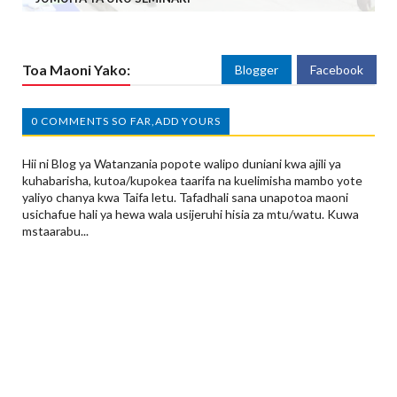
Toa Maoni Yako:
Blogger
Facebook
0 COMMENTS SO FAR,ADD YOURS
Hii ni Blog ya Watanzania popote walipo duniani kwa ajili ya
kuhabarisha, kutoa/kupokea taarifa na kuelimisha mambo yote
yaliyo chanya kwa Taifa letu. Tafadhali sana unapotoa maoni
usichafue hali ya hewa wala usijeruhi hisia za mtu/watu. Kuwa
mstaarabu...