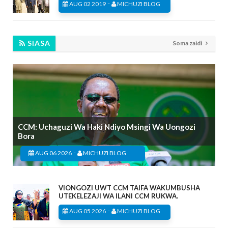
-
AUG 02 2019
MICHUZI BLOG
SIASA
Soma zaidi
CCM: Uchaguzi Wa Haki Ndiyo Msingi Wa Uongozi
Bora
-
AUG 06 2026
MICHUZI BLOG
VIONGOZI UWT CCM TAIFA WAKUMBUSHA
UTEKELEZAJI WA ILANI CCM RUKWA.
-
AUG 05 2026
MICHUZI BLOG