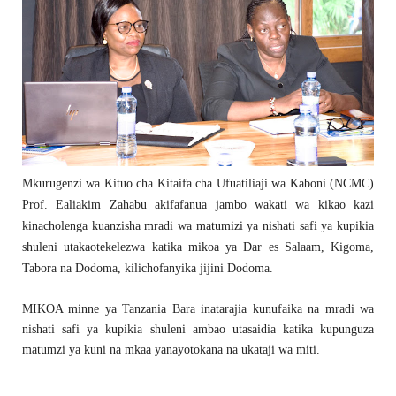
Mkurugenzi wa Kituo cha Kitaifa cha Ufuatiliaji wa Kaboni (NCMC)
Prof. Ealiakim Zahabu akifafanua jambo wakati wa kikao kazi
kinacholenga kuanzisha mradi wa matumizi ya nishati safi ya kupikia
shuleni utakaotekelezwa katika mikoa ya Dar es Salaam, Kigoma,
Tabora na Dodoma, kilichofanyika jijini Dodoma.
MIKOA minne ya Tanzania Bara inatarajia kunufaika na mradi wa
nishati safi ya kupikia shuleni ambao utasaidia katika kupunguza
matumzi ya kuni na mkaa yanayotokana na ukataji wa miti.