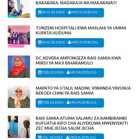
BARABARA, MADARAJA NA MAKARAVATI
-
AUG 03 2024
MICHUZI BLOG
TUNZENI HOSPITALI KWA MASLAHI YA UMMA
KUPATA HUDUMA
-
AUG 02 2024
MICHUZI BLOG
DC ADVERA AMPONGEZA RAIS SAMIA KWA
MIRDI YA MAJI BIHARAMULO
-
FEB 20 2024
MICHUZI BLOG
MAPATO YA UTALII, MADINI, VIWANDA YAVUNJA
REKODI CHINI YA RAIS SAMIA
-
FEB 20 2024
MICHUZI BLOG
RAIS SAMIA ATUMA SALAMU ZA RAMBIRAMBI
KUFUATIA KIFO CHA ALIYEKUWA MWENYEKITI
ZEC MHE.JECHA SALIM JECHA
-
JUL 18 2023
MICHUZI BLOG