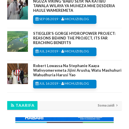
NGUZA VIKING 'BABU SEYA' NA KATIBU
TAWALA WILAYA YA MUHEZA MHE DESDERIA
HAULE WAMEREMETA
-
SEP 08 2019
MICHUZI BLOG
STIEGLER’S GORGE HYDROPOWER PROJECT:
REASONS BEHIND THE PROJECT, ITS FAR
REACHING BENEFITS
-
JUL 24 2019
MICHUZI BLOG
Robert Lowassa Na Stephanie Kaaya
Walivyomeremeta Jijini Arusha, Watu Mashuhuri
Wahudhuria Harusi Yao
-
JUL 16 2019
MICHUZI BLOG
TAARIFA
Soma zaidi