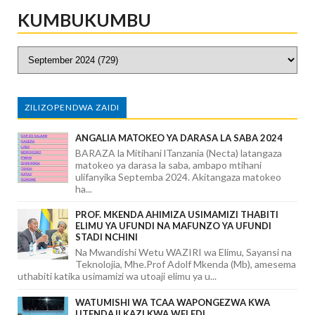
KUMBUKUMBU
ZILIZOPENDWA ZAIDI
ANGALIA MATOKEO YA DARASA LA SABA 2024
BARAZA la Mitihani lTanzania (Necta) latangaza
matokeo ya darasa la saba, ambapo mtihani
ulifanyika Septemba 2024. Akitangaza matokeo
ha...
PROF. MKENDA AHIMIZA USIMAMIZI THABITI
ELIMU YA UFUNDI NA MAFUNZO YA UFUNDI
STADI NCHINI
Na Mwandishi Wetu WAZIRI wa Elimu, Sayansi na
Teknolojia, Mhe.Prof Adolf Mkenda (Mb), amesema
uthabiti katika usimamizi wa utoaji elimu ya u...
WATUMISHI WA TCAA WAPONGEZWA KWA
UTENDAJI KAZI KWA WELEDI