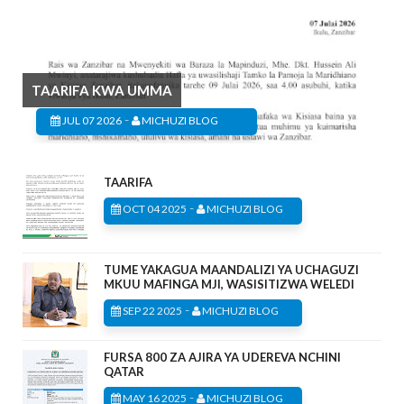
TAARIFA KWA UMMA
-
JUL 07 2026
MICHUZI BLOG
TAARIFA
-
OCT 04 2025
MICHUZI BLOG
TUME YAKAGUA MAANDALIZI YA UCHAGUZI
MKUU MAFINGA MJI, WASISITIZWA WELEDI
-
SEP 22 2025
MICHUZI BLOG
FURSA 800 ZA AJIRA YA UDEREVA NCHINI
QATAR
-
MAY 16 2025
MICHUZI BLOG