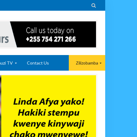

uzi TV
Contact Us
Zilizobamba