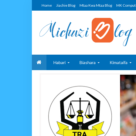
Home
Jiachie Blog
Mtaa Kwa Mtaa Blog
MK Comput
Habari
Biashara
Kimataifa