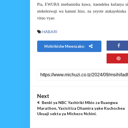
Pia, EWURA imebainisha kuwa, itaendelea kufanya uk
utekelezwaji wa kanuni hizo, na yeyote atakayekiuka 
vituo vyao.
HABARI
Mshirikishe Mwenzako:
Next
Benki ya NBC Yashiriki Mbio za Ruangwa
Marathon, Yasisitiza Dhamira yake Kuchochea
Ukuaji sekta ya Michezo Nchini.