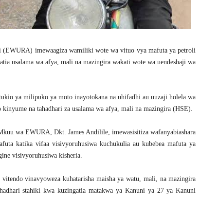
(EWURA) imewaagiza wamiliki wote wa vituo vya mafuta ya petroli
gatia usalama wa afya, mali na mazingira wakati wote wa uendeshaji wa
kio ya milipuko ya moto inayotokana na uhifadhi au uuzaji holela wa
kinyume na tahadhari za usalama wa afya, mali na mazingira (HSE).
 Mkuu wa EWURA, Dkt. James Andilile, imewasisitiza wafanyabiashara
futa katika vifaa visivyoruhusiwa kuchukulia au kubebea mafuta ya
gine visivyoruhusiwa kisheria.
vitendo vinavyoweza kuhatarisha maisha ya watu, mali, na mazingira
ahadhari stahiki kwa kuzingatia matakwa ya Kanuni ya 27 ya Kanuni