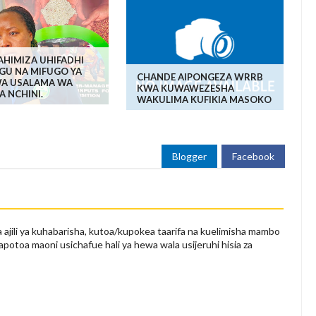
AHIMIZA UHIFADHI
GU NA MIFUGO YA
CHANDE AIPONGEZA WRRB
KWA USALAMA WA
KWA KUWAWEZESHA
 NCHINI.
WAKULIMA KUFIKIA MASOKO
Blogger
Facebook
 ajili ya kuhabarisha, kutoa/kupokea taarifa na kuelimisha mambo
apotoa maoni usichafue hali ya hewa wala usijeruhi hisia za