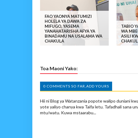
FAO YAONYA MATUMIZI
HOLELA YA DAWA ZA
MIFUGO, YASEMA
TABIO Y
YANAHATARISHA AFYA YA
WA MBE
BINADAMU NA USALAMA WA
ASILI 
CHAKULA
CHAKULA
Toa Maoni Yako:
0 COMMENTS SO FAR,ADD YOURS
Hii ni Blog ya Watanzania popote walipo duniani kwa
yote yaliyo chanya kwa Taifa letu. Tafadhali sana un
mtu/watu. Kuwa mstaarabu...