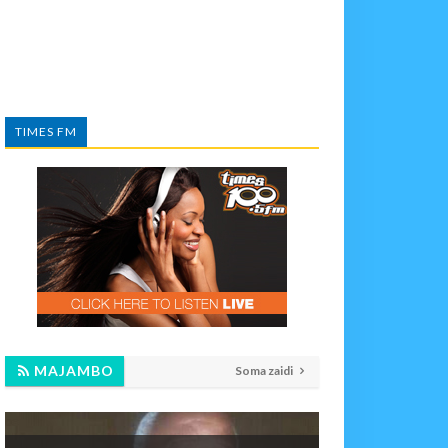
TIMES FM
MAJAMBO
Soma zaidi