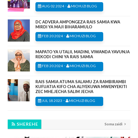
-
AUG 02 2024
MICHUZI BLOG
DC ADVERA AMPONGEZA RAIS SAMIA KWA
MIRDI YA MAJI BIHARAMULO
-
FEB 20 2024
MICHUZI BLOG
MAPATO YA UTALII, MADINI, VIWANDA YAVUNJA
REKODI CHINI YA RAIS SAMIA
-
FEB 20 2024
MICHUZI BLOG
RAIS SAMIA ATUMA SALAMU ZA RAMBIRAMBI
KUFUATIA KIFO CHA ALIYEKUWA MWENYEKITI
ZEC MHE.JECHA SALIM JECHA
-
JUL 18 2023
MICHUZI BLOG
SHEREHE
Soma zaidi