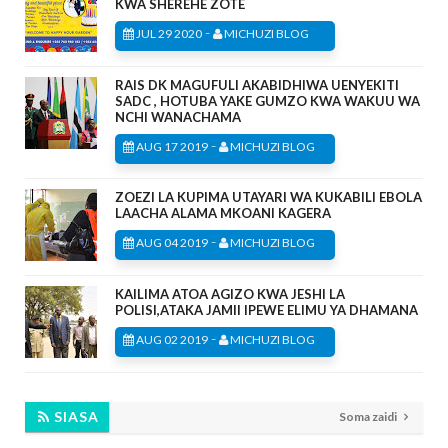
KWA SHEREHE ZOTE
-
JUL 29 2020
MICHUZI BLOG
RAIS DK MAGUFULI AKABIDHIWA UENYEKITI
SADC , HOTUBA YAKE GUMZO KWA WAKUU WA
NCHI WANACHAMA
-
AUG 17 2019
MICHUZI BLOG
ZOEZI LA KUPIMA UTAYARI WA KUKABILI EBOLA
LAACHA ALAMA MKOANI KAGERA
-
AUG 04 2019
MICHUZI BLOG
KAILIMA ATOA AGIZO KWA JESHI LA
POLISI,ATAKA JAMII IPEWE ELIMU YA DHAMANA
-
AUG 02 2019
MICHUZI BLOG
SIASA
Soma zaidi