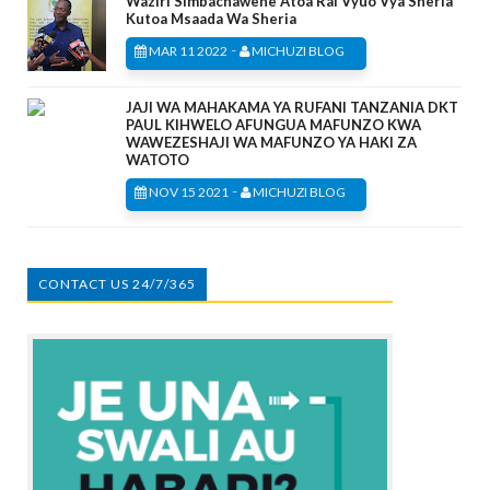
Waziri Simbachawene Atoa Rai Vyuo Vya Sheria
Kutoa Msaada Wa Sheria
-
MAR 11 2022
MICHUZI BLOG
JAJI WA MAHAKAMA YA RUFANI TANZANIA DKT
PAUL KIHWELO AFUNGUA MAFUNZO KWA
WAWEZESHAJI WA MAFUNZO YA HAKI ZA
WATOTO
-
NOV 15 2021
MICHUZI BLOG
CONTACT US 24/7/365