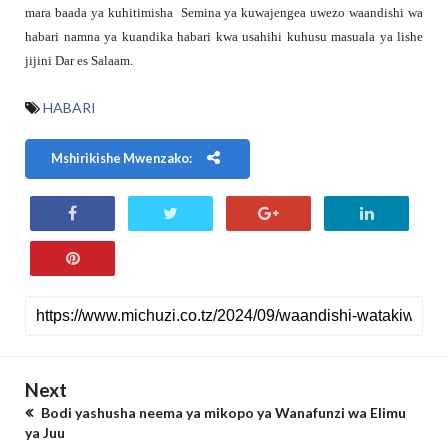
mara baada ya kuhitimisha Semina ya kuwajengea uwezo waandishi wa
habari namna ya kuandika habari kwa usahihi kuhusu masuala ya lishe
jijini Dar es Salaam.
HABARI
Mshirikishe Mwenzako:
Next
Bodi yashusha neema ya mikopo ya Wanafunzi wa Elimu
ya Juu