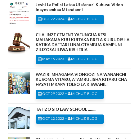
Jeshi La Polisi Latoa Ufafanuzi Kuhusu Video
Inayosambaa Mtandaoni
-
OCT 22 2024
MICHUZI BLOG
CHALINZE CEMENT YAFUNGUA KESI
MAHAKAMA KUU KUITAKA BRELA KUIRUDISHA
KATIKA DAFTARI LINALOTAMBUA KAMPUNI
ZILIZOSAJILIWA KISHERIA
-
MAY 15 2023
MICHUZI BLOG
WAZIRI MHAGAMA VIONGOZI NA WANANCHI
KUSOMA VITABU, ATAMBULISHA KITABU CHA
HAYATI MKAPA TOLEO LA KISWAHILI
-
OCT 29 2022
MICHUZI BLOG
TATIZO SIO LAW SCHOOL ........
-
OCT 12 2022
MICHUZI BLOG