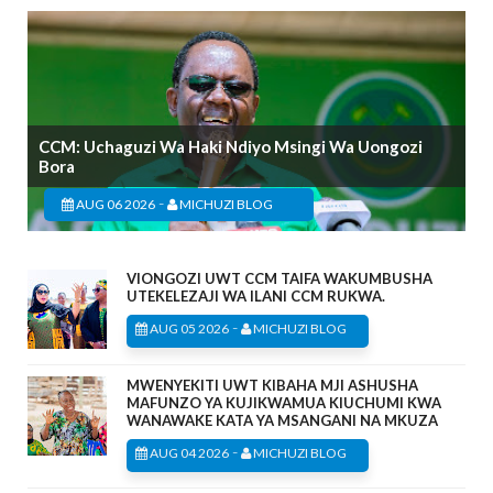
CCM: Uchaguzi Wa Haki Ndiyo Msingi Wa Uongozi
Bora
-
AUG 06 2026
MICHUZI BLOG
VIONGOZI UWT CCM TAIFA WAKUMBUSHA
UTEKELEZAJI WA ILANI CCM RUKWA.
-
AUG 05 2026
MICHUZI BLOG
MWENYEKITI UWT KIBAHA MJI ASHUSHA
MAFUNZO YA KUJIKWAMUA KIUCHUMI KWA
WANAWAKE KATA YA MSANGANI NA MKUZA
-
AUG 04 2026
MICHUZI BLOG