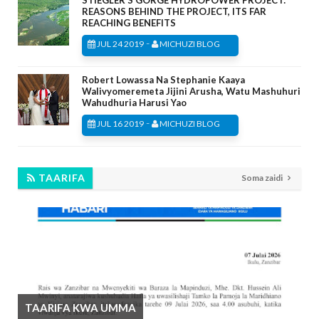
STIEGLER’S GORGE HYDROPOWER PROJECT:
REASONS BEHIND THE PROJECT, ITS FAR
REACHING BENEFITS
-
JUL 24 2019
MICHUZI BLOG
Robert Lowassa Na Stephanie Kaaya
Walivyomeremeta Jijini Arusha, Watu Mashuhuri
Wahudhuria Harusi Yao
-
JUL 16 2019
MICHUZI BLOG
TAARIFA
Soma zaidi
TAARIFA KWA UMMA