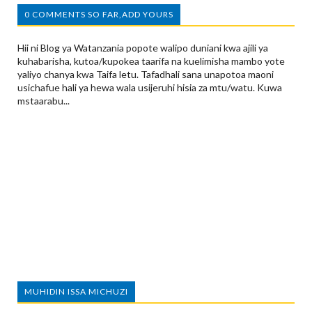
0 COMMENTS SO FAR,ADD YOURS
Hii ni Blog ya Watanzania popote walipo duniani kwa ajili ya
kuhabarisha, kutoa/kupokea taarifa na kuelimisha mambo yote
yaliyo chanya kwa Taifa letu. Tafadhali sana unapotoa maoni
usichafue hali ya hewa wala usijeruhi hisia za mtu/watu. Kuwa
mstaarabu...
MUHIDIN ISSA MICHUZI