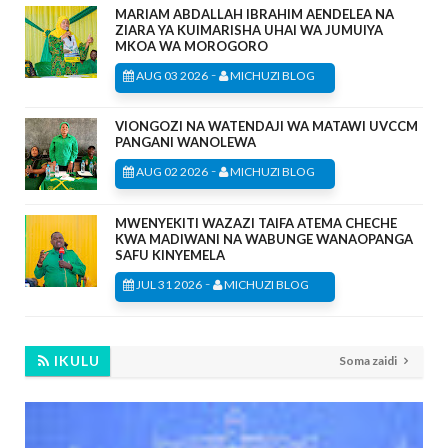
MARIAM ABDALLAH IBRAHIM AENDELEA NA
ZIARA YA KUIMARISHA UHAI WA JUMUIYA
MKOA WA MOROGORO
-
AUG 03 2026
MICHUZI BLOG
VIONGOZI NA WATENDAJI WA MATAWI UVCCM
PANGANI WANOLEWA
-
AUG 02 2026
MICHUZI BLOG
MWENYEKITI WAZAZI TAIFA ATEMA CHECHE
KWA MADIWANI NA WABUNGE WANAOPANGA
SAFU KINYEMELA
-
JUL 31 2026
MICHUZI BLOG
IKULU
Soma zaidi