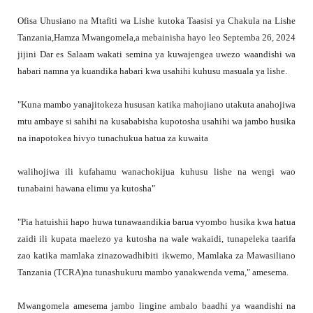
Ofisa Uhusiano na Mtafiti wa Lishe kutoka Taasisi ya Chakula na Lishe
Tanzania,Hamza Mwangomela,a mebainisha hayo leo Septemba 26, 2024
jijini Dar es Salaam wakati semina ya kuwajengea uwezo waandishi wa
habari namna ya kuandika habari kwa usahihi kuhusu masuala ya lishe.
"Kuna mambo yanajitokeza hususan katika mahojiano utakuta anahojiwa
mtu ambaye si sahihi na kusababisha kupotosha usahihi wa jambo husika
na inapotokea hivyo tunachukua hatua za kuwaita
walihojiwa ili kufahamu wanachokijua kuhusu lishe na wengi wao
tunabaini hawana elimu ya kutosha"
"Pia hatuishii hapo huwa tunawaandikia barua vyombo husika kwa hatua
zaidi ili kupata maelezo ya kutosha na wale wakaidi, tunapeleka taarifa
zao katika mamlaka zinazowadhibiti ikwemo, Mamlaka za Mawasiliano
Tanzania (TCRA)na tunashukuru mambo yanakwenda vema," amesema.
Mwangomela amesema jambo lingine ambalo baadhi ya waandishi na