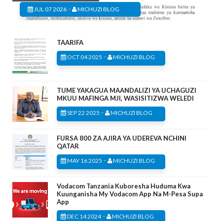
-
JUL 07 2026
MICHUZI BLOG
TAARIFA
-
OCT 04 2025
MICHUZI BLOG
TUME YAKAGUA MAANDALIZI YA UCHAGUZI
MKUU MAFINGA MJI, WASISITIZWA WELEDI
-
SEP 22 2025
MICHUZI BLOG
FURSA 800 ZA AJIRA YA UDEREVA NCHINI
QATAR
-
MAY 16 2025
MICHUZI BLOG
Vodacom Tanzania Kuboresha Huduma Kwa
Kuunganisha My Vodacom App Na M-Pesa Supa
App
-
DEC 14 2024
MICHUZI BLOG