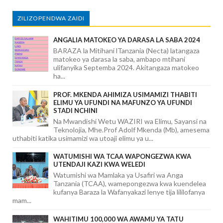
ZILIZOPENDWA ZAIDI
ANGALIA MATOKEO YA DARASA LA SABA 2024
BARAZA la Mitihani lTanzania (Necta) latangaza
matokeo ya darasa la saba, ambapo mtihani
ulifanyika Septemba 2024. Akitangaza matokeo
ha...
PROF. MKENDA AHIMIZA USIMAMIZI THABITI
ELIMU YA UFUNDI NA MAFUNZO YA UFUNDI
STADI NCHINI
Na Mwandishi Wetu WAZIRI wa Elimu, Sayansi na
Teknolojia, Mhe.Prof Adolf Mkenda (Mb), amesema
uthabiti katika usimamizi wa utoaji elimu ya u...
WATUMISHI WA TCAA WAPONGEZWA KWA
UTENDAJI KAZI KWA WELEDI
Watumishi wa Mamlaka ya Usafiri wa Anga
Tanzania (TCAA), wamepongezwa kwa kuendelea
kufanya Baraza la Wafanyakazi lenye tija lililofanya
mam...
WAHITIMU 100,000 WA AWAMU YA TATU