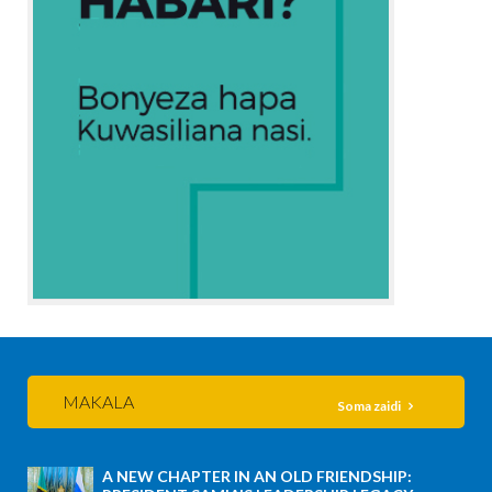
MAKALA
Soma zaidi
A NEW CHAPTER IN AN OLD FRIENDSHIP: