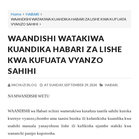
Home
HABARI
WAANDISHI WATAKIWA KUANDIKA HABARI ZA LISHE KWA KUFUATA
VYANZO SAHIHI
WAANDISHI WATAKIWA
KUANDIKA HABARI ZA LISHE
KWA KUFUATA VYANZO
SAHIHI
MICHUZI BLOG
AT
SUNDAY, SEPTEMBER 29, 2024
HABARI,
NA MWANDISHI WETU
WAANDISHI wa Habari nchini wametakiwa kutafuta taarifa sahihi kutoka
kwenye vyanzo,chombo ama taasisi husika ili kufanikisha kuandika kwa
usahihi masuala yanayohusu lishe ili kufikisha ujumbe stahiki kwa
wananchi pasipo kupotosha.