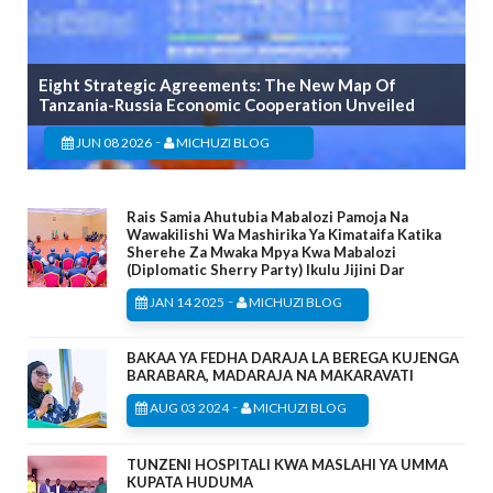
Eight Strategic Agreements: The New Map Of
Tanzania-Russia Economic Cooperation Unveiled
-
JUN 08 2026
MICHUZI BLOG
Rais Samia Ahutubia Mabalozi Pamoja Na
Wawakilishi Wa Mashirika Ya Kimataifa Katika
Sherehe Za Mwaka Mpya Kwa Mabalozi
(Diplomatic Sherry Party) Ikulu Jijini Dar
-
JAN 14 2025
MICHUZI BLOG
BAKAA YA FEDHA DARAJA LA BEREGA KUJENGA
BARABARA, MADARAJA NA MAKARAVATI
-
AUG 03 2024
MICHUZI BLOG
TUNZENI HOSPITALI KWA MASLAHI YA UMMA
KUPATA HUDUMA