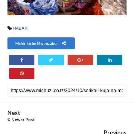
HABARI
Mshirikishe Mwenzako:
Next
Newer Post
Previous