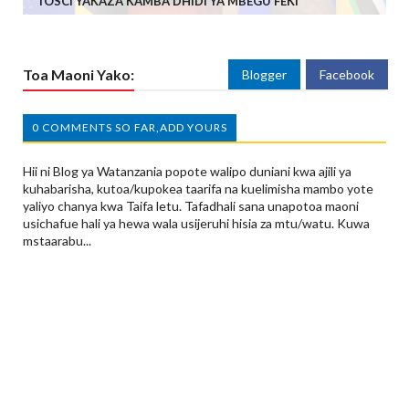
TOSCI YAKAZA KAMBA DHIDI YA MBEGU FEKI
Toa Maoni Yako:
Blogger
Facebook
0 COMMENTS SO FAR,ADD YOURS
Hii ni Blog ya Watanzania popote walipo duniani kwa ajili ya
kuhabarisha, kutoa/kupokea taarifa na kuelimisha mambo yote
yaliyo chanya kwa Taifa letu. Tafadhali sana unapotoa maoni
usichafue hali ya hewa wala usijeruhi hisia za mtu/watu. Kuwa
mstaarabu...