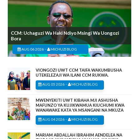
CCM: Uchaguzi Wa Haki Ndiyo Msingi Wa Uongozi
Bora
-
AUG 06 2026
MICHUZI BLOG
VIONGOZI UWT CCM TAIFA WAKUMBUSHA
UTEKELEZAJI WA ILANI CCM RUKWA.
-
AUG 05 2026
MICHUZI BLOG
MWENYEKITI UWT KIBAHA MJI ASHUSHA
MAFUNZO YA KUJIKWAMUA KIUCHUMI KWA
WANAWAKE KATA YA MSANGANI NA MKUZA
-
AUG 04 2026
MICHUZI BLOG
MARIAM ABDALLAH IBRAHIM AENDELEA NA