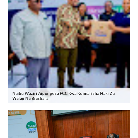
Naibu Waziri Aipongeza FCC Kwa Kuimarisha Haki Za
Walaji Na Biashara