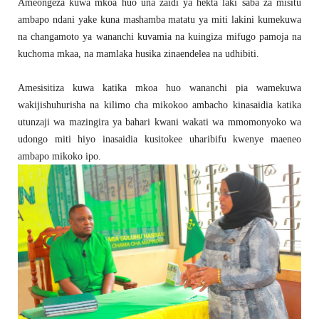
Ameongeza kuwa mkoa huo una zaidi ya hekta laki saba za misitu
ambapo ndani yake kuna mashamba matatu ya miti lakini kumekuwa
na changamoto ya wananchi kuvamia na kuingiza mifugo pamoja na
kuchoma mkaa, na mamlaka husika zinaendelea na udhibiti.
Amesisitiza kuwa katika mkoa huo wananchi pia wamekuwa
wakijishuhurisha na kilimo cha mikokoo ambacho kinasaidia katika
utunzaji wa mazingira ya bahari kwani wakati wa mmomonyoko wa
udongo miti hiyo inasaidia kusitokee uharibifu kwenye maeneo
ambapo mikoko ipo.