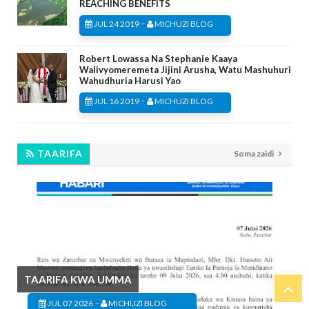
REACHING BENEFITS
-
JUL 24 2019
MICHUZI BLOG
Robert Lowassa Na Stephanie Kaaya
Walivyomeremeta Jijini Arusha, Watu Mashuhuri
Wahudhuria Harusi Yao
-
JUL 16 2019
MICHUZI BLOG
TAARIFA
Soma zaidi
TAARIFA KWA UMMA
-
JUL 07 2026
MICHUZI BLOG