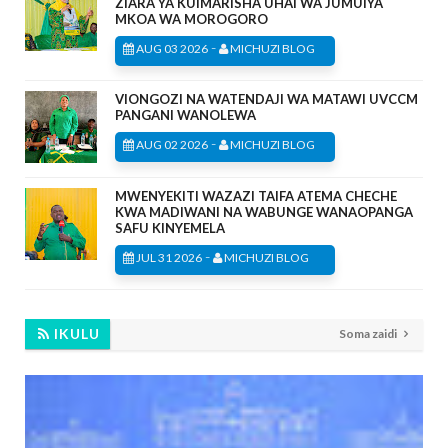
ZIARA YA KUIMARISHA UHAI WA JUMUIYA
MKOA WA MOROGORO
-
AUG 03 2026
MICHUZI BLOG
VIONGOZI NA WATENDAJI WA MATAWI UVCCM
PANGANI WANOLEWA
-
AUG 02 2026
MICHUZI BLOG
MWENYEKITI WAZAZI TAIFA ATEMA CHECHE
KWA MADIWANI NA WABUNGE WANAOPANGA
SAFU KINYEMELA
-
JUL 31 2026
MICHUZI BLOG
IKULU
Soma zaidi