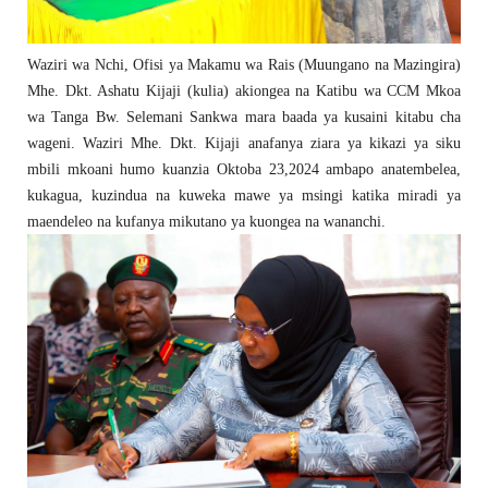
Waziri wa Nchi, Ofisi ya Makamu wa Rais (Muungano na Mazingira)
Mhe. Dkt. Ashatu Kijaji (kulia) akiongea na Katibu wa CCM Mkoa
wa Tanga Bw. Selemani Sankwa mara baada ya kusaini kitabu cha
wageni. Waziri Mhe. Dkt. Kijaji anafanya ziara ya kikazi ya siku
mbili mkoani humo kuanzia Oktoba 23,2024 ambapo anatembelea,
kukagua, kuzindua na kuweka mawe ya msingi katika miradi ya
maendeleo na kufanya mikutano ya kuongea na wananchi.