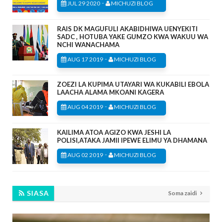
-
JUL 29 2020
MICHUZI BLOG
RAIS DK MAGUFULI AKABIDHIWA UENYEKITI
SADC , HOTUBA YAKE GUMZO KWA WAKUU WA
NCHI WANACHAMA
-
AUG 17 2019
MICHUZI BLOG
ZOEZI LA KUPIMA UTAYARI WA KUKABILI EBOLA
LAACHA ALAMA MKOANI KAGERA
-
AUG 04 2019
MICHUZI BLOG
KAILIMA ATOA AGIZO KWA JESHI LA
POLISI,ATAKA JAMII IPEWE ELIMU YA DHAMANA
-
AUG 02 2019
MICHUZI BLOG
SIASA
Soma zaidi