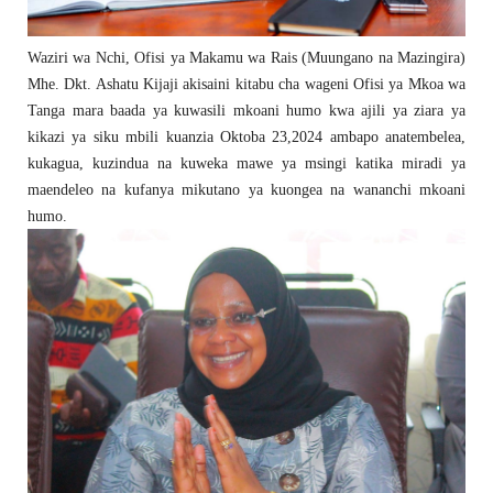
Waziri wa Nchi, Ofisi ya Makamu wa Rais (Muungano na Mazingira)
Mhe. Dkt. Ashatu Kijaji akisaini kitabu cha wageni Ofisi ya Mkoa wa
Tanga mara baada ya kuwasili mkoani humo kwa ajili ya ziara ya
kikazi ya siku mbili kuanzia Oktoba 23,2024 ambapo anatembelea,
kukagua, kuzindua na kuweka mawe ya msingi katika miradi ya
maendeleo na kufanya mikutano ya kuongea na wananchi mkoani
humo.