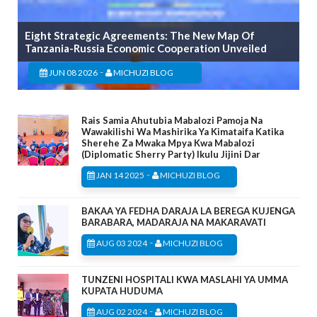
Eight Strategic Agreements: The New Map Of
Tanzania-Russia Economic Cooperation Unveiled
-
JUN 08 2026
MICHUZI BLOG
Rais Samia Ahutubia Mabalozi Pamoja Na
Wawakilishi Wa Mashirika Ya Kimataifa Katika
Sherehe Za Mwaka Mpya Kwa Mabalozi
(Diplomatic Sherry Party) Ikulu Jijini Dar
-
JAN 14 2025
MICHUZI BLOG
BAKAA YA FEDHA DARAJA LA BEREGA KUJENGA
BARABARA, MADARAJA NA MAKARAVATI
-
AUG 03 2024
MICHUZI BLOG
TUNZENI HOSPITALI KWA MASLAHI YA UMMA
KUPATA HUDUMA
-
AUG 02 2024
MICHUZI BLOG