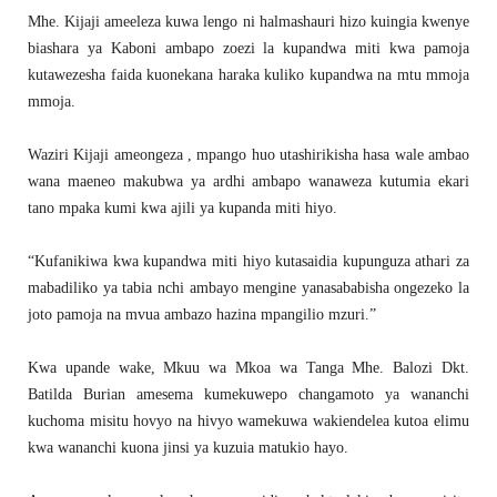
Mhe. Kijaji ameeleza kuwa lengo ni halmashauri hizo kuingia kwenye
biashara ya Kaboni ambapo zoezi la kupandwa miti kwa pamoja
kutawezesha faida kuonekana haraka kuliko kupandwa na mtu mmoja
mmoja.
Waziri Kijaji ameongeza , mpango huo utashirikisha hasa wale ambao
wana maeneo makubwa ya ardhi ambapo wanaweza kutumia ekari
tano mpaka kumi kwa ajili ya kupanda miti hiyo.
“Kufanikiwa kwa kupandwa miti hiyo kutasaidia kupunguza athari za
mabadiliko ya tabia nchi ambayo mengine yanasababisha ongezeko la
joto pamoja na mvua ambazo hazina mpangilio mzuri.”
Kwa upande wake, Mkuu wa Mkoa wa Tanga Mhe. Balozi Dkt.
Batilda Burian amesema kumekuwepo changamoto ya wananchi
kuchoma misitu hovyo na hivyo wamekuwa wakiendelea kutoa elimu
kwa wananchi kuona jinsi ya kuzuia matukio hayo.