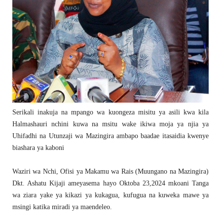
Serikali inakuja na mpango wa kuongeza misitu ya asili kwa kila
Halmashauri nchini kuwa na msitu wake ikiwa moja ya njia ya
Uhifadhi na Utunzaji wa Mazingira ambapo baadae itasaidia kwenye
biashara ya kaboni
Waziri wa Nchi, Ofisi ya Makamu wa Rais (Muungano na Mazingira)
Dkt. Ashatu Kijaji ameyasema hayo Oktoba 23,2024 mkoani Tanga
wa ziara yake ya kikazi ya kukagua, kufugua na kuweka mawe ya
msingi katika miradi ya maendeleo.