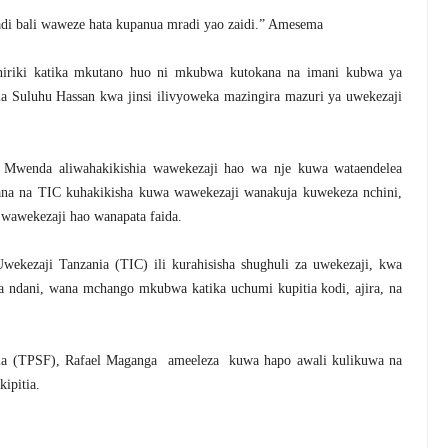
i bali waweze hata kupanua mradi yao zaidi.” Amesema
hiriki katika mkutano huo ni mkubwa kutokana na imani kubwa ya
mia Suluhu Hassan kwa jinsi ilivyoweka mazingira mazuri ya uwekezaji
wenda aliwahakikishia wawekezaji hao wa nje kuwa wataendelea
ana na TIC kuhakikisha kuwa wawekezaji wanakuja kuwekeza nchini,
 wawekezaji hao wanapata faida.
wekezaji Tanzania (TIC) ili kurahisisha shughuli za uwekezaji, kwa
 ndani, wana mchango mkubwa katika uchumi kupitia kodi, ajira, na
nia (TPSF), Rafael Maganga ameeleza kuwa hapo awali kulikuwa na
ipitia.