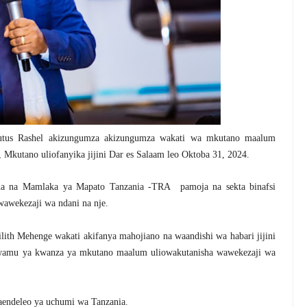
utus Rashel akizungumza
akizungumza wakati wa mkutano maalum
 Mkutano uliofanyika jijini Dar es Salaam leo Oktoba 31, 2024.
na na Mamlaka ya Mapato Tanzania -TRA pamoja na sekta binafsi
wawekezaji wa ndani na nje.
th Mehenge wakati akifanya mahojiano na waandishi wa habari jijini
awamu ya kwanza ya mkutano maalum uliowakutanisha wawekezaji wa
endeleo ya uchumi wa Tanzania.