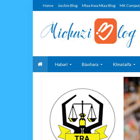
Home
Jiachie Blog
Mtaa Kwa Mtaa Blog
MK Comput
Habari
Biashara
Kimataifa