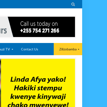

uzi TV
Contact Us
Zilizobamba