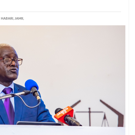
HABARI,
JAMII,