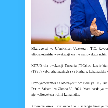
Mkurugenzi wa Ufanikishaji Uwekezaji, TIC, Revoc
uliowakutanisha wawekezaji wa nje waliowekeza nchini,
KITUO cha uwekezaji Tanzania-(TIC)kwa kushirikia
(TPSF) kuboresha mazingira ya biashara, kuhamasisha 
Hayo yamesemwa na Mwenyekiti wa Bodi ya TIC, Binili
Dar es Salaam leo Oktoba 30, 2024. Mara baada ya 
nje waliowekeza nchini kumalizika.
Amesema kuwa ushirikiano huo utachangia kwenye ma