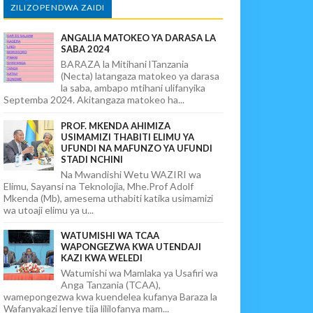
ZILIZOPENDWA ZAIDI
ANGALIA MATOKEO YA DARASA LA
SABA 2024
BARAZA la Mitihani lTanzania
(Necta) latangaza matokeo ya darasa
la saba, ambapo mtihani ulifanyika
Septemba 2024. Akitangaza matokeo ha...
PROF. MKENDA AHIMIZA
USIMAMIZI THABITI ELIMU YA
UFUNDI NA MAFUNZO YA UFUNDI
STADI NCHINI
Na Mwandishi Wetu WAZIRI wa
Elimu, Sayansi na Teknolojia, Mhe.Prof Adolf
Mkenda (Mb), amesema uthabiti katika usimamizi
wa utoaji elimu ya u...
WATUMISHI WA TCAA
WAPONGEZWA KWA UTENDAJI
KAZI KWA WELEDI
Watumishi wa Mamlaka ya Usafiri wa
Anga Tanzania (TCAA),
wamepongezwa kwa kuendelea kufanya Baraza la
Wafanyakazi lenye tija lililofanya mam...