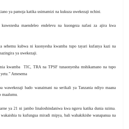
iano ya pamoja katika usimamizi na kukuza uwekezaji nchini.
uwezesha maendeleo endelevu na kuongeza nafasi za ajira kwa
sehemu kubwa ni kuonyesha kwamba tupo tayari kufanya kazi na
azingira ya uwekezaji.
imamia kwamba TIC, TRA na TPSF tunaonyesha mshikamano na tupo
i yetu.” Amesema
 wawekezaji bado wanaimani na serikali ya Tanzania ndiyo maana
no maalumu.
arne ya 21 ni jambo linaloshindaniwa kwa nguvu katika dunia nzima.
wakaishia tu kufungua miradi mipya, bali wahakikishe wanapanua na