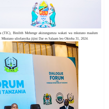
a (TIC), Binilith Mehenge akizungumza wakati wa mkutano maalum
 Mkutano uliofanyika jijini Dar es Salaam leo Oktoba 31, 2024.