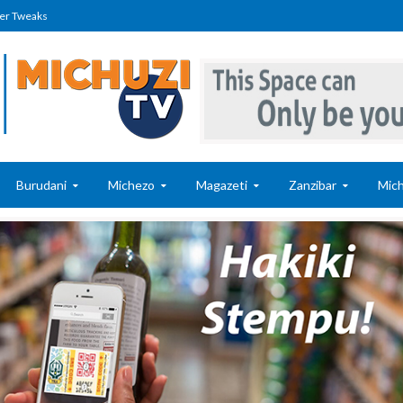
er Tweaks
Burudani
Michezo
Magazeti
Zanzibar
Mich