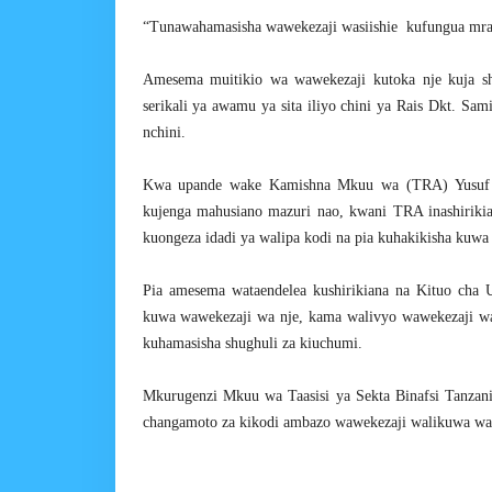
“Tunawahamasisha wawekezaji wasiishie kufungua mrad
Amesema muitikio wa wawekezaji kutoka nje kuja s
serikali ya awamu ya sita iliyo chini ya Rais Dkt. Sa
nchini.
Kwa upande wake Kamishna Mkuu wa (TRA) Yusuf M
kujenga mahusiano mazuri nao, kwani TRA inashiriki
kuongeza idadi ya walipa kodi na pia kuhakikisha kuwa
Pia amesema wataendelea kushirikiana na Kituo cha U
kuwa wawekezaji wa nje, kama walivyo wawekezaji wa
kuhamasisha shughuli za kiuchumi.
Mkurugenzi Mkuu wa Taasisi ya Sekta Binafsi Tanza
changamoto za kikodi ambazo wawekezaji walikuwa wak