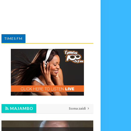
TIMES FM
MAJAMBO
Soma zaidi