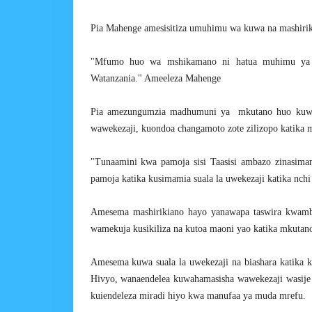
Pia Mahenge amesisitiza umuhimu wa kuwa na mashirik
"Mfumo huo wa mshikamano ni hatua muhimu ya k
Watanzania." Ameeleza Mahenge
Pia amezungumzia madhumuni ya mkutano huo kuwa 
wawekezaji, kuondoa changamoto zote zilizopo katika m
"Tunaamini kwa pamoja sisi Taasisi ambazo zinas
pamoja katika kusimamia suala la uwekezaji katika nch
Amesema mashirikiano hayo yanawapa taswira kwamba
wamekuja kusikiliza na kutoa maoni yao katika mkuta
Amesema kuwa suala la uwekezaji na biashara katika k
Hivyo, wanaendelea kuwahamasisha wawekezaji wasije 
kuiendeleza miradi hiyo kwa manufaa ya muda mrefu.