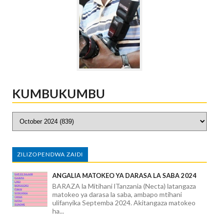
KUMBUKUMBU
ZILIZOPENDWA ZAIDI
ANGALIA MATOKEO YA DARASA LA SABA 2024
BARAZA la Mitihani lTanzania (Necta) latangaza
matokeo ya darasa la saba, ambapo mtihani
ulifanyika Septemba 2024. Akitangaza matokeo
ha...