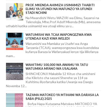
PROF. MKENDA AHIMIZA USIMAMIZI THABITI
ELIMU YA UFUNDI NA MAFUNZO YA UFUNDI
STADI NCHINI
Na Mwandishi Wetu WAZIRI wa Elimu, Sayansi na
Teknolojia, Mhe.Prof Adolf Mkenda (Mb), amesema
uthabiti katika usimamizi wa utoaji elimu ya u...
WATUMISHI WA TCAA WAPONGEZWA KWA
UTENDAJI KAZI KWA WELEDI
Watumishi wa Mamlaka ya Usafiri wa Anga
Tanzania (TCAA), wamepongezwa kwa kuendelea
kufanya Baraza la Wafanyakazi lenye tija lililofanya
mam...
WAHITIMU 100,000 WA AWAMU YA TATU
WATUMIKA MFANO WA USALAMA
SHINCHEONJI Makabila 12 Kituo cha umisheni
cha Kikristo cha sayuni Sherehe ya 114 ya
Kuhitimu iliyofanyika katika Uwanja wa Daegu
Novemba 12...
TAZAMA MATOKEO YA MTIHANI WA DARASA LA
SABA (PSLE) 2025
Bofya Hapa Kutazama Matokeo MATOKEO YA