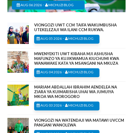
-
AUG 06 2026
MICHUZI BLOG
VIONGOZI UWT CCM TAIFA WAKUMBUSHA
UTEKELEZAJI WA ILANI CCM RUKWA.
-
AUG 05 2026
MICHUZI BLOG
MWENYEKITI UWT KIBAHA MJI ASHUSHA
MAFUNZO YA KUJIKWAMUA KIUCHUMI KWA
WANAWAKE KATA YA MSANGANI NA MKUZA
-
AUG 04 2026
MICHUZI BLOG
MARIAM ABDALLAH IBRAHIM AENDELEA NA
ZIARA YA KUIMARISHA UHAI WA JUMUIYA
MKOA WA MOROGORO
-
AUG 03 2026
MICHUZI BLOG
VIONGOZI NA WATENDAJI WA MATAWI UVCCM
PANGANI WANOLEWA