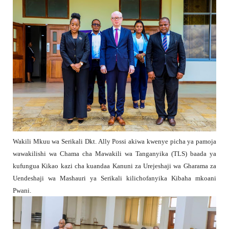
Wakili Mkuu wa Serikali Dkt. Ally Possi akiwa kwenye picha ya pamoja
wawakilishi wa Chama cha Mawakili wa Tanganyika (TLS) baada ya
kufungua Kikao kazi cha kuandaa Kanuni za Urejeshaji wa Gharama za
Uendeshaji wa Mashauri ya Serikali kilichofanyika Kibaha mkoani
Pwani.