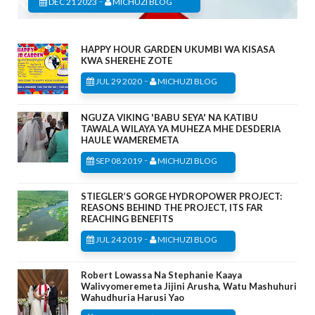
-
DEC 21 2023
MICHUZI BLOG
HAPPY HOUR GARDEN UKUMBI WA KISASA
KWA SHEREHE ZOTE
-
JUL 29 2020
MICHUZI BLOG
NGUZA VIKING 'BABU SEYA' NA KATIBU
TAWALA WILAYA YA MUHEZA MHE DESDERIA
HAULE WAMEREMETA
-
SEP 08 2019
MICHUZI BLOG
STIEGLER’S GORGE HYDROPOWER PROJECT:
REASONS BEHIND THE PROJECT, ITS FAR
REACHING BENEFITS
-
JUL 24 2019
MICHUZI BLOG
Robert Lowassa Na Stephanie Kaaya
Walivyomeremeta Jijini Arusha, Watu Mashuhuri
Wahudhuria Harusi Yao