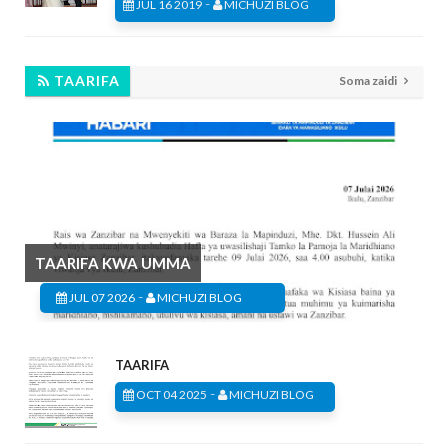
-
JUL 16 2019
MICHUZI BLOG
TAARIFA
Soma zaidi
TAARIFA KWA UMMA
-
JUL 07 2026
MICHUZI BLOG
TAARIFA
-
OCT 04 2025
MICHUZI BLOG