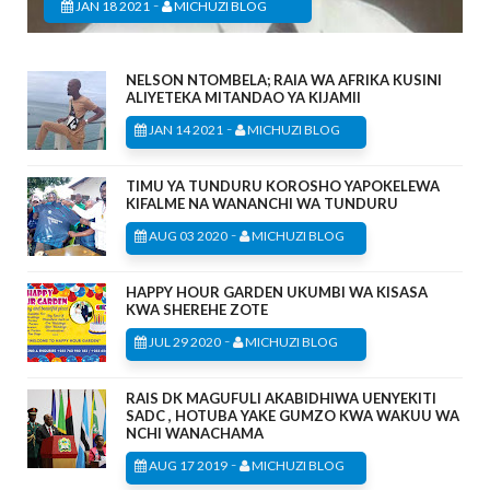
-
JAN 18 2021
MICHUZI BLOG
NELSON NTOMBELA; RAIA WA AFRIKA KUSINI
ALIYETEKA MITANDAO YA KIJAMII
-
JAN 14 2021
MICHUZI BLOG
TIMU YA TUNDURU KOROSHO YAPOKELEWA
KIFALME NA WANANCHI WA TUNDURU
-
AUG 03 2020
MICHUZI BLOG
HAPPY HOUR GARDEN UKUMBI WA KISASA
KWA SHEREHE ZOTE
-
JUL 29 2020
MICHUZI BLOG
RAIS DK MAGUFULI AKABIDHIWA UENYEKITI
SADC , HOTUBA YAKE GUMZO KWA WAKUU WA
NCHI WANACHAMA
-
AUG 17 2019
MICHUZI BLOG