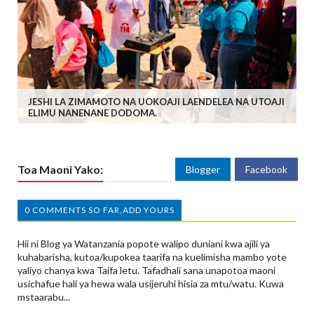
JESHI LA ZIMAMOTO NA UOKOAJI LAENDELEA NA UTOAJI
ELIMU NANENANE DODOMA.
Toa Maoni Yako:
Blogger
Facebook
0 COMMENTS SO FAR,ADD YOURS
Hii ni Blog ya Watanzania popote walipo duniani kwa ajili ya
kuhabarisha, kutoa/kupokea taarifa na kuelimisha mambo yote
yaliyo chanya kwa Taifa letu. Tafadhali sana unapotoa maoni
usichafue hali ya hewa wala usijeruhi hisia za mtu/watu. Kuwa
mstaarabu...