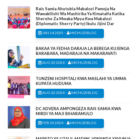
Rais Samia Ahutubia Mabalozi Pamoja Na
Wawakilishi Wa Mashirika Ya Kimataifa Katika
Sherehe Za Mwaka Mpya Kwa Mabalozi
(Diplomatic Sherry Party) Ikulu Jijini Dar
-
JAN 14 2025
MICHUZI BLOG
BAKAA YA FEDHA DARAJA LA BEREGA KUJENGA
BARABARA, MADARAJA NA MAKARAVATI
-
AUG 03 2024
MICHUZI BLOG
TUNZENI HOSPITALI KWA MASLAHI YA UMMA
KUPATA HUDUMA
-
AUG 02 2024
MICHUZI BLOG
DC ADVERA AMPONGEZA RAIS SAMIA KWA
MIRDI YA MAJI BIHARAMULO
-
FEB 20 2024
MICHUZI BLOG
MAPATO YA UTALII, MADINI, VIWANDA YAVUNJA