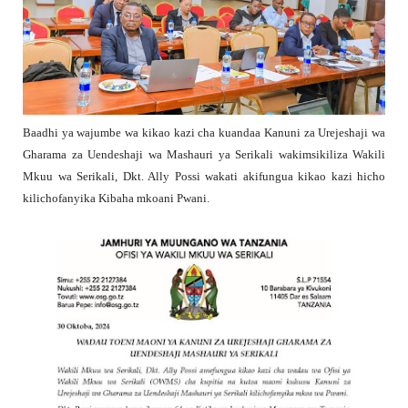
Baadhi ya wajumbe wa kikao kazi cha kuandaa Kanuni za Urejeshaji wa
Gharama za Uendeshaji wa Mashauri ya Serikali wakimsikiliza Wakili
Mkuu wa Serikali, Dkt. Ally Possi wakati akifungua kikao kazi hicho
kilichofanyika Kibaha mkoani Pwani.