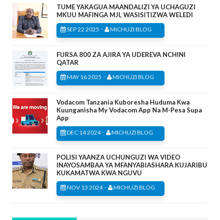
TUME YAKAGUA MAANDALIZI YA UCHAGUZI
MKUU MAFINGA MJI, WASISITIZWA WELEDI
-
SEP 22 2025
MICHUZI BLOG
FURSA 800 ZA AJIRA YA UDEREVA NCHINI
QATAR
-
MAY 16 2025
MICHUZI BLOG
Vodacom Tanzania Kuboresha Huduma Kwa
Kuunganisha My Vodacom App Na M-Pesa Supa
App
-
DEC 14 2024
MICHUZI BLOG
POLISI YAANZA UCHUNGUZI WA VIDEO
INAYOSAMBAA YA MFANYABIASHARA KUJARIBU
KUKAMATWA KWA NGUVU
-
NOV 13 2024
MICHUZI BLOG