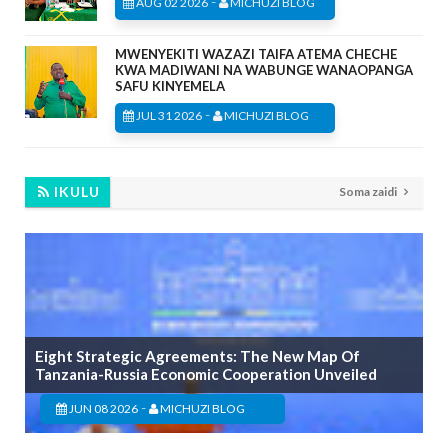
-
AUG 02 2026
MICHUZI BLOG
MWENYEKITI WAZAZI TAIFA ATEMA CHECHE
KWA MADIWANI NA WABUNGE WANAOPANGA
SAFU KINYEMELA
-
JUL 31 2026
MICHUZI BLOG
IKULU
Soma zaidi
Eight Strategic Agreements: The New Map Of
Tanzania-Russia Economic Cooperation Unveiled
-
JUN 08 2026
MICHUZI BLOG