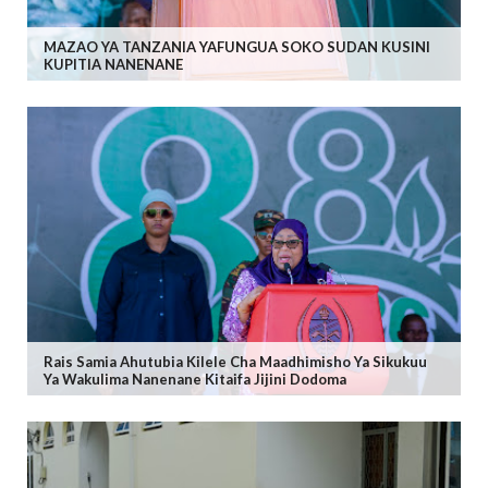
MAZAO YA TANZANIA YAFUNGUA SOKO SUDAN KUSINI
KUPITIA NANENANE
Rais Samia Ahutubia Kilele Cha Maadhimisho Ya Sikukuu
Ya Wakulima Nanenane Kitaifa Jijini Dodoma