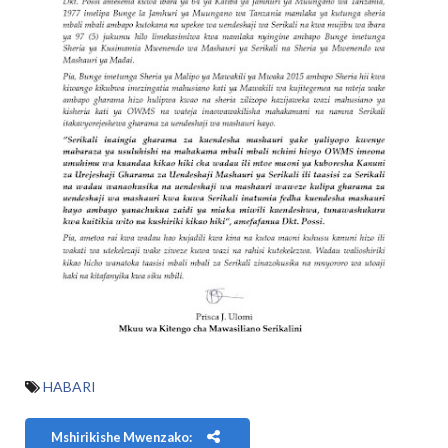
HABARI
Mshirikishe Mwenzako: