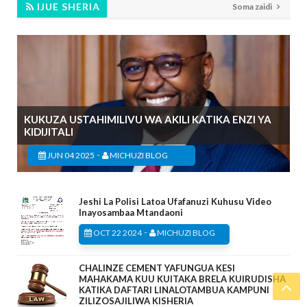
IJUE SHERIA
Soma zaidi
KUKUZA USTAHIMILIVU WA AKILI KATIKA ENZI YA
KIDIJITALI
-
JUN 04 2025
MICHUZI BLOG
Jeshi La Polisi Latoa Ufafanuzi Kuhusu Video
Inayosambaa Mtandaoni
-
OCT 22 2024
MICHUZI BLOG
CHALINZE CEMENT YAFUNGUA KESI
MAHAKAMA KUU KUITAKA BRELA KUIRUDISHA
KATIKA DAFTARI LINALOTAMBUA KAMPUNI
ZILIZOSAJILIWA KISHERIA