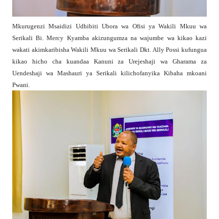
Mkurugenzi Msaidizi Udhibiti Ubora wa Ofisi ya Wakili Mkuu wa
Serikali Bi. Mercy Kyamba akizungumza na wajumbe wa kikao kazi
wakati akimkaribisha Wakili Mkuu wa Serikali Dkt. Ally Possi kufungua
kikao hicho cha kuandaa Kanuni za Urejeshaji wa Gharama za
Uendeshaji wa Mashauri ya Serikali kilichofanyika Kibaha mkoani
Pwani.