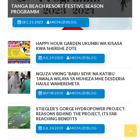
TANGA BEACH RESORT FESTIVE SEASON
PROGRAMM
-
DEC 21 2023
MICHUZI BLOG
HAPPY HOUR GARDEN UKUMBI WA KISASA
KWA SHEREHE ZOTE
-
JUL 29 2020
MICHUZI BLOG
NGUZA VIKING 'BABU SEYA' NA KATIBU
TAWALA WILAYA YA MUHEZA MHE DESDERIA
HAULE WAMEREMETA
-
SEP 08 2019
MICHUZI BLOG
STIEGLER’S GORGE HYDROPOWER PROJECT:
REASONS BEHIND THE PROJECT, ITS FAR
REACHING BENEFITS
-
JUL 24 2019
MICHUZI BLOG