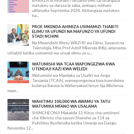
BARAZA la Mitihani lTanzania (Necta) latangaza
matokeo ya darasa la saba, ambapo mtihani
ulifanyika Septemba 2024. Akitangaza matokeo
ha...
PROF. MKENDA AHIMIZA USIMAMIZI THABITI
ELIMU YA UFUNDI NA MAFUNZO YA UFUNDI
STADI NCHINI
Na Mwandishi Wetu WAZIRI wa Elimu, Sayansi na
Teknolojia, Mhe.Prof Adolf Mkenda (Mb), amesema
uthabiti katika usimamizi wa utoaji elimu ya u...
WATUMISHI WA TCAA WAPONGEZWA KWA
UTENDAJI KAZI KWA WELEDI
Watumishi wa Mamlaka ya Usafiri wa Anga
Tanzania (TCAA), wamepongezwa kwa kuendelea
kufanya Baraza la Wafanyakazi lenye tija lililofanya
mam...
WAHITIMU 100,000 WA AWAMU YA TATU
WATUMIKA MFANO WA USALAMA
SHINCHEONJI Makabila 12 Kituo cha umisheni
cha Kikristo cha sayuni Sherehe ya 114 ya
Kuhitimu iliyofanyika katika Uwanja wa Daegu
Novemba 12...