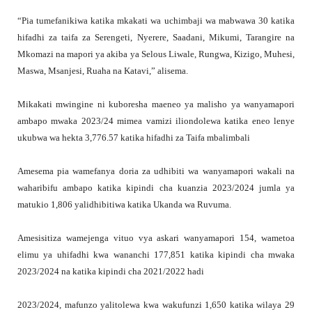
“Pia tumefanikiwa katika mkakati wa uchimbaji wa mabwawa 30 katika
hifadhi za taifa za Serengeti, Nyerere, Saadani, Mikumi, Tarangire na
Mkomazi na mapori ya akiba ya Selous Liwale, Rungwa, Kizigo, Muhesi,
Maswa, Msanjesi, Ruaha na Katavi,” alisema.
Mikakati mwingine ni kuboresha maeneo ya malisho ya wanyamapori
ambapo mwaka 2023/24 mimea vamizi iliondolewa katika eneo lenye
ukubwa wa hekta 3,776.57 katika hifadhi za Taifa mbalimbali
Amesema pia wamefanya doria za udhibiti wa wanyamapori wakali na
waharibifu ambapo katika kipindi cha kuanzia 2023/2024 jumla ya
matukio 1,806 yalidhibitiwa katika Ukanda wa Ruvuma.
Amesisitiza wamejenga vituo vya askari wanyamapori 154, wametoa
elimu ya uhifadhi kwa wananchi 177,851 katika kipindi cha mwaka
2023/2024 na katika kipindi cha 2021/2022 hadi
2023/2024, mafunzo yalitolewa kwa wakufunzi 1,650 katika wilaya 29