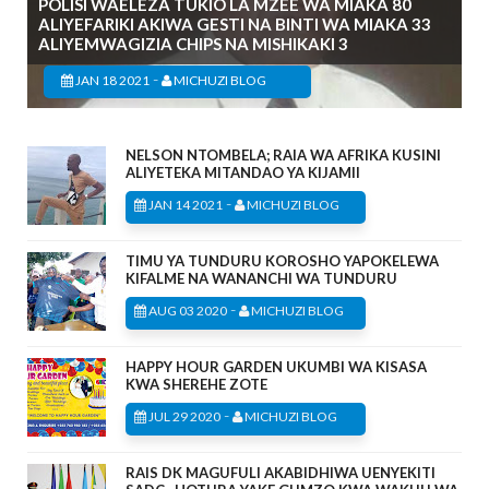
POLISI WAELEZA TUKIO LA MZEE WA MIAKA 80
ALIYEFARIKI AKIWA GESTI NA BINTI WA MIAKA 33
ALIYEMWAGIZIA CHIPS NA MISHIKAKI 3
-
JAN 18 2021
MICHUZI BLOG
NELSON NTOMBELA; RAIA WA AFRIKA KUSINI
ALIYETEKA MITANDAO YA KIJAMII
-
JAN 14 2021
MICHUZI BLOG
TIMU YA TUNDURU KOROSHO YAPOKELEWA
KIFALME NA WANANCHI WA TUNDURU
-
AUG 03 2020
MICHUZI BLOG
HAPPY HOUR GARDEN UKUMBI WA KISASA
KWA SHEREHE ZOTE
-
JUL 29 2020
MICHUZI BLOG
RAIS DK MAGUFULI AKABIDHIWA UENYEKITI