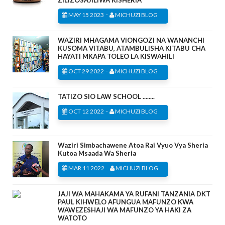
-
MAY 15 2023
MICHUZI BLOG
WAZIRI MHAGAMA VIONGOZI NA WANANCHI
KUSOMA VITABU, ATAMBULISHA KITABU CHA
HAYATI MKAPA TOLEO LA KISWAHILI
-
OCT 29 2022
MICHUZI BLOG
TATIZO SIO LAW SCHOOL ........
-
OCT 12 2022
MICHUZI BLOG
Waziri Simbachawene Atoa Rai Vyuo Vya Sheria
Kutoa Msaada Wa Sheria
-
MAR 11 2022
MICHUZI BLOG
JAJI WA MAHAKAMA YA RUFANI TANZANIA DKT
PAUL KIHWELO AFUNGUA MAFUNZO KWA
WAWEZESHAJI WA MAFUNZO YA HAKI ZA
WATOTO