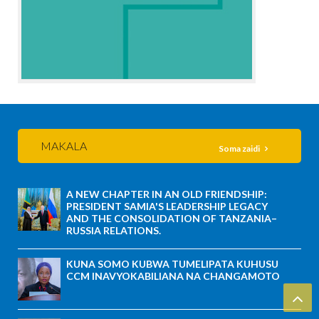
MAKALA
Soma zaidi
A NEW CHAPTER IN AN OLD FRIENDSHIP:
PRESIDENT SAMIA'S LEADERSHIP LEGACY
AND THE CONSOLIDATION OF TANZANIA–
RUSSIA RELATIONS.
KUNA SOMO KUBWA TUMELIPATA KUHUSU
CCM INAVYOKABILIANA NA CHANGAMOTO