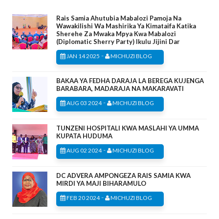
Rais Samia Ahutubia Mabalozi Pamoja Na
Wawakilishi Wa Mashirika Ya Kimataifa Katika
Sherehe Za Mwaka Mpya Kwa Mabalozi
(Diplomatic Sherry Party) Ikulu Jijini Dar
-
JAN 14 2025
MICHUZI BLOG
BAKAA YA FEDHA DARAJA LA BEREGA KUJENGA
BARABARA, MADARAJA NA MAKARAVATI
-
AUG 03 2024
MICHUZI BLOG
TUNZENI HOSPITALI KWA MASLAHI YA UMMA
KUPATA HUDUMA
-
AUG 02 2024
MICHUZI BLOG
DC ADVERA AMPONGEZA RAIS SAMIA KWA
MIRDI YA MAJI BIHARAMULO
-
FEB 20 2024
MICHUZI BLOG