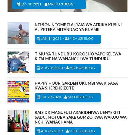
-
JAN 18 2021
MICHUZI BLOG
NELSON NTOMBELA; RAIA WA AFRIKA KUSINI
ALIYETEKA MITANDAO YA KIJAMII
-
JAN 14 2021
MICHUZI BLOG
TIMU YA TUNDURU KOROSHO YAPOKELEWA
KIFALME NA WANANCHI WA TUNDURU
-
AUG 03 2020
MICHUZI BLOG
HAPPY HOUR GARDEN UKUMBI WA KISASA
KWA SHEREHE ZOTE
-
JUL 29 2020
MICHUZI BLOG
RAIS DK MAGUFULI AKABIDHIWA UENYEKITI
SADC , HOTUBA YAKE GUMZO KWA WAKUU WA
NCHI WANACHAMA
-
AUG 17 2019
MICHUZI BLOG