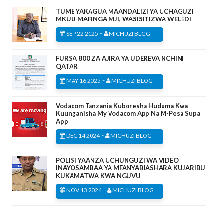
TUME YAKAGUA MAANDALIZI YA UCHAGUZI
MKUU MAFINGA MJI, WASISITIZWA WELEDI
-
SEP 22 2025
MICHUZI BLOG
FURSA 800 ZA AJIRA YA UDEREVA NCHINI
QATAR
-
MAY 16 2025
MICHUZI BLOG
Vodacom Tanzania Kuboresha Huduma Kwa
Kuunganisha My Vodacom App Na M-Pesa Supa
App
-
DEC 14 2024
MICHUZI BLOG
POLISI YAANZA UCHUNGUZI WA VIDEO
INAYOSAMBAA YA MFANYABIASHARA KUJARIBU
KUKAMATWA KWA NGUVU
-
NOV 13 2024
MICHUZI BLOG