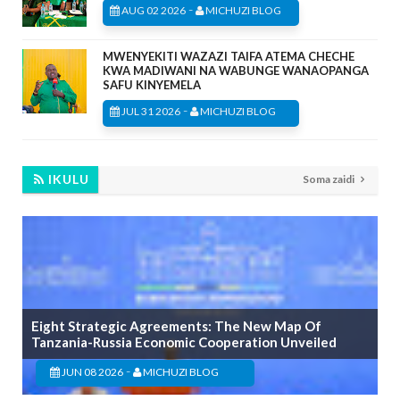
-
AUG 02 2026
MICHUZI BLOG
MWENYEKITI WAZAZI TAIFA ATEMA CHECHE
KWA MADIWANI NA WABUNGE WANAOPANGA
SAFU KINYEMELA
-
JUL 31 2026
MICHUZI BLOG
IKULU
Soma zaidi
Eight Strategic Agreements: The New Map Of
Tanzania-Russia Economic Cooperation Unveiled
-
JUN 08 2026
MICHUZI BLOG