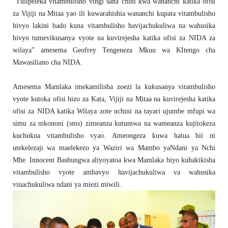
“Tulipeleka vitambulisho vingi sana chini kwa wananchi katika ofisi
za Vijiji na Mitaa yao ili kuwarahishia wananchi kupata vitambulisho
hivyo lakini bado kuna vitambulisho havijachukuliwa na wahusika
hivyo tumevikusanya vyote na kuvirejesha katika ofisi za NIDA za
wilaya” amesema Geofrey Tengeneza Mkuu wa KItengo cha
Mawasiliano cha NIDA.
Amesema Mamlaka imekamilisha zoezi la kukusanya vitambulisho
vyote kutoka ofisi hizo za Kata, Vijiji na Mitaa na kuvirejesha katika
ofisi za NIDA katika Wilaya zote nchini na tayari ujumbe mfupi wa
simu za mkononi (sms) zimeanza kutumwa na wameanza kujitokeza
kuchukua vitambulisho vyao. Ameongeza kuwa hatua hii ni
utekelezaji wa maelekezo ya Waziri wa Mambo yaNdani ya Nchi
Mhe. Innocent Bashungwa aliyoyatoa kwa Mamlaka hiyo kuhakikisha
vitambulisho vyote ambavyo havijachukuliwa va wahusika
vinachukuliwa ndani ya miezi miwili.