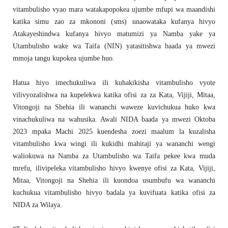
vitambulisho vyao mara watakapopokea ujumbe mfupi wa maandishi
katika simu zao za mkononi (sms) unaowataka kufanya hivyo
Atakayeshindwa kufanya hivyo matumizi ya Namba yake ya
Utambulisho wake wa Taifa (NIN) yatasitishwa baada ya mwezi
mmoja tangu kupokea ujumbe huo.
Hatua hiyo imechukuliwa ili kuhakikisha vitambulisho vyote
vilivyozalishwa na kupelekwa katika ofisi za za Kata, Vijiji, Mitaa,
Vitongoji na Shehia ili wananchi waweze kuvichukua huko kwa
vinachukuliwa na wahusika. Awali NIDA baada ya mwezi Oktoba
2023 mpaka Machi 2025 kuendesha zoezi maalum la kuzalisha
vitambulisho kwa wingi ili kukidhi mahitaji ya wananchi wengi
waliokuwa na Namba za Utambulisho wa Taifa pekee kwa muda
mrefu, ilivipeleka vitambulisho hivyo kwenye ofisi za Kata, Vijiji,
Mitaa, Vitongoji na Shehia ili kuondoa usumbufu wa wananchi
kuchukua vitambulisho hivyo badala ya kuvifuata katika ofisi za
NIDA za Wilaya.