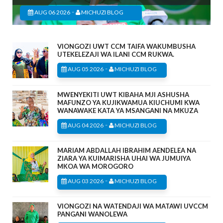
-
AUG 06 2026
MICHUZI BLOG
VIONGOZI UWT CCM TAIFA WAKUMBUSHA
UTEKELEZAJI WA ILANI CCM RUKWA.
-
AUG 05 2026
MICHUZI BLOG
MWENYEKITI UWT KIBAHA MJI ASHUSHA
MAFUNZO YA KUJIKWAMUA KIUCHUMI KWA
WANAWAKE KATA YA MSANGANI NA MKUZA
-
AUG 04 2026
MICHUZI BLOG
MARIAM ABDALLAH IBRAHIM AENDELEA NA
ZIARA YA KUIMARISHA UHAI WA JUMUIYA
MKOA WA MOROGORO
-
AUG 03 2026
MICHUZI BLOG
VIONGOZI NA WATENDAJI WA MATAWI UVCCM
PANGANI WANOLEWA