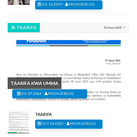
-
JUL 16 2019
MICHUZI BLOG
TAARIFA
Soma zaidi
TAARIFA KWA UMMA
-
JUL 07 2026
MICHUZI BLOG
TAARIFA
-
OCT 04 2025
MICHUZI BLOG