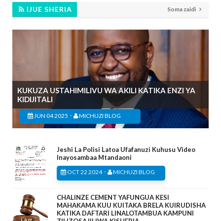
IJUE SHERIA
Soma zaidi
KUKUZA USTAHIMILIVU WA AKILI KATIKA ENZI YA
KIDIJITALI
-
JUN 04 2025
MICHUZI BLOG
Jeshi La Polisi Latoa Ufafanuzi Kuhusu Video
Inayosambaa Mtandaoni
-
OCT 22 2024
MICHUZI BLOG
CHALINZE CEMENT YAFUNGUA KESI
MAHAKAMA KUU KUITAKA BRELA KUIRUDISHA
KATIKA DAFTARI LINALOTAMBUA KAMPUNI
ZILIZOSAJILIWA KISHERIA