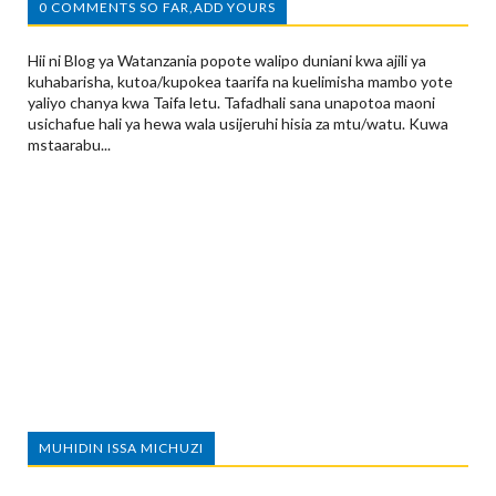
0 COMMENTS SO FAR,ADD YOURS
Hii ni Blog ya Watanzania popote walipo duniani kwa ajili ya
kuhabarisha, kutoa/kupokea taarifa na kuelimisha mambo yote
yaliyo chanya kwa Taifa letu. Tafadhali sana unapotoa maoni
usichafue hali ya hewa wala usijeruhi hisia za mtu/watu. Kuwa
mstaarabu...
MUHIDIN ISSA MICHUZI