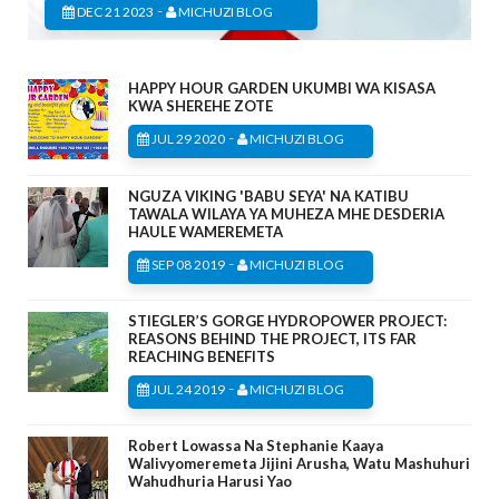
-
DEC 21 2023
MICHUZI BLOG
HAPPY HOUR GARDEN UKUMBI WA KISASA
KWA SHEREHE ZOTE
-
JUL 29 2020
MICHUZI BLOG
NGUZA VIKING 'BABU SEYA' NA KATIBU
TAWALA WILAYA YA MUHEZA MHE DESDERIA
HAULE WAMEREMETA
-
SEP 08 2019
MICHUZI BLOG
STIEGLER’S GORGE HYDROPOWER PROJECT:
REASONS BEHIND THE PROJECT, ITS FAR
REACHING BENEFITS
-
JUL 24 2019
MICHUZI BLOG
Robert Lowassa Na Stephanie Kaaya
Walivyomeremeta Jijini Arusha, Watu Mashuhuri
Wahudhuria Harusi Yao