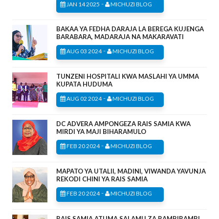
-
JAN 14 2025
MICHUZI BLOG
BAKAA YA FEDHA DARAJA LA BEREGA KUJENGA
BARABARA, MADARAJA NA MAKARAVATI
-
AUG 03 2024
MICHUZI BLOG
TUNZENI HOSPITALI KWA MASLAHI YA UMMA
KUPATA HUDUMA
-
AUG 02 2024
MICHUZI BLOG
DC ADVERA AMPONGEZA RAIS SAMIA KWA
MIRDI YA MAJI BIHARAMULO
-
FEB 20 2024
MICHUZI BLOG
MAPATO YA UTALII, MADINI, VIWANDA YAVUNJA
REKODI CHINI YA RAIS SAMIA
-
FEB 20 2024
MICHUZI BLOG
RAIS SAMIA ATUMA SALAMU ZA RAMBIRAMBI