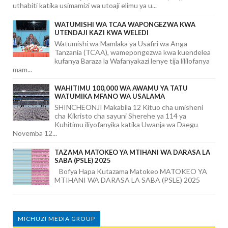
uthabiti katika usimamizi wa utoaji elimu ya u...
WATUMISHI WA TCAA WAPONGEZWA KWA
UTENDAJI KAZI KWA WELEDI
Watumishi wa Mamlaka ya Usafiri wa Anga
Tanzania (TCAA), wamepongezwa kwa kuendelea
kufanya Baraza la Wafanyakazi lenye tija lililofanya
mam...
WAHITIMU 100,000 WA AWAMU YA TATU
WATUMIKA MFANO WA USALAMA
SHINCHEONJI Makabila 12 Kituo cha umisheni
cha Kikristo cha sayuni Sherehe ya 114 ya
Kuhitimu iliyofanyika katika Uwanja wa Daegu
Novemba 12...
TAZAMA MATOKEO YA MTIHANI WA DARASA LA
SABA (PSLE) 2025
Bofya Hapa Kutazama Matokeo MATOKEO YA
MTIHANI WA DARASA LA SABA (PSLE) 2025
MICHUZI MEDIA GROUP