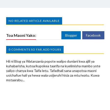
NO RELATED ARTICLE AVAILABLE
Toa Maoni Yako:
Blogger
Facebook
0 COMMENTS SO FAR,ADD YOURS
Hii ni Blog ya Watanzania popote walipo duniani kwa ajili ya
kuhabarisha, kutoa/kupokea taarifa na kuelimisha mambo yote
yaliyo chanya kwa Taifa letu. Tafadhali sana unapotoa maoni
usichafue hali ya hewa wala usijeruhi hisia za mtu/watu. Kuwa
mstaarabu...