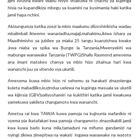
jijini Arusha kwani vilabu hivyo vitakuwa ni chachu ya kujenga
hisia na kupandikiza mbegu ya kuamini na kusimamia haki katika
jamii hapa nchini.
Akizungumza katika zoezi la mbio maalumu zilizoshirikisha wadau
mbalimbali ikiwemo wanariadha,majaji,mahakimu,ikiwa ishara ya
Maadhimisho ya jubilee ya miaka 25 tangu kuanzishwa kwake
,kwa niaba ya spika wa Bunge la Tanzania,Mwenyekiti wa
mabunge wanawake Tanzania (TWPG)Shally Raymond amesema
ana imani matokeo chanya ya mbio hizo zitainua hari kwa
wananchi juu ya vitendo vya ukatili.
Amesema kuwa mbio hizo ni sehemu za harakati zinazolenga
kuleta mabadiliko,kuzindua uelewa na kupinga masuala ya ukatili
wa kijinsia (GBV)yaliyoshamiri na kukithiri katika jamii kwakuwa
yamekuwa yakileta changamoto kwa wananchi.
Ametoa rai kwa TAWJA kuwa pamoja na kujivunia mafanikio ni
vyema pia ikatafakari kwa pamoja changamoto zinazoikabili jamii
kwa kuwa bado kuna mila,tamaduni na mifumo gandamizi na
nyingi zikiwa zimepitwa na wakati ingawa wanawake na watoto