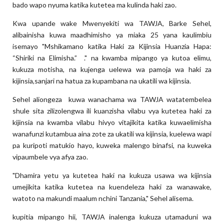
bado wapo nyuma katika kutetea ma kulinda haki zao.
Kwa upande wake Mwenyekiti wa TAWJA, Barke Sehel,
alibainisha kuwa maadhimisho ya miaka 25 yana kaulimbiu
isemayo "Mshikamano katika Haki za Kijinsia Huanzia Hapa:
“Shiriki na Elimisha.” ." na kwamba mipango ya kutoa elimu,
kukuza motisha, na kujenga uelewa wa pamoja wa haki za
kijinsia,sanjari na hatua za kupambana na ukatili wa kijinsia.
Sehel aliongeza kuwa wanachama wa TAWJA watatembelea
shule sita zilizolengwa ili kuanzisha vilabu vya kutetea haki za
kijinsia na kwamba vilabu hivyo vitajikita katika kuwaelimisha
wanafunzi kutambua aina zote za ukatili wa kijinsia, kuelewa wapi
pa kuripoti matukio hayo, kuweka malengo binafsi, na kuweka
vipaumbele vya afya zao.
"Dhamira yetu ya kutetea haki na kukuza usawa wa kijinsia
umejikita katika kutetea na kuendeleza haki za wanawake,
watoto na makundi maalum nchini Tanzania," Sehel alisema.
kupitia mipango hii, TAWJA inalenga kukuza utamaduni wa