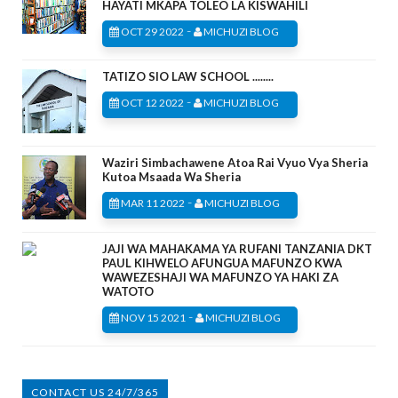
HAYATI MKAPA TOLEO LA KISWAHILI
-
OCT 29 2022
MICHUZI BLOG
TATIZO SIO LAW SCHOOL ........
-
OCT 12 2022
MICHUZI BLOG
Waziri Simbachawene Atoa Rai Vyuo Vya Sheria
Kutoa Msaada Wa Sheria
-
MAR 11 2022
MICHUZI BLOG
JAJI WA MAHAKAMA YA RUFANI TANZANIA DKT
PAUL KIHWELO AFUNGUA MAFUNZO KWA
WAWEZESHAJI WA MAFUNZO YA HAKI ZA
WATOTO
-
NOV 15 2021
MICHUZI BLOG
CONTACT US 24/7/365