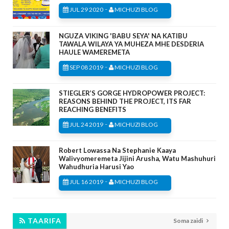
-
JUL 29 2020
MICHUZI BLOG
NGUZA VIKING 'BABU SEYA' NA KATIBU
TAWALA WILAYA YA MUHEZA MHE DESDERIA
HAULE WAMEREMETA
-
SEP 08 2019
MICHUZI BLOG
STIEGLER’S GORGE HYDROPOWER PROJECT:
REASONS BEHIND THE PROJECT, ITS FAR
REACHING BENEFITS
-
JUL 24 2019
MICHUZI BLOG
Robert Lowassa Na Stephanie Kaaya
Walivyomeremeta Jijini Arusha, Watu Mashuhuri
Wahudhuria Harusi Yao
-
JUL 16 2019
MICHUZI BLOG
TAARIFA
Soma zaidi