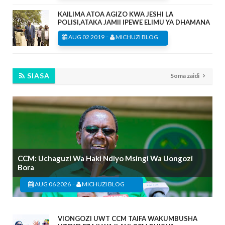
KAILIMA ATOA AGIZO KWA JESHI LA
POLISI,ATAKA JAMII IPEWE ELIMU YA DHAMANA
-
AUG 02 2019
MICHUZI BLOG
SIASA
Soma zaidi
CCM: Uchaguzi Wa Haki Ndiyo Msingi Wa Uongozi
Bora
-
AUG 06 2026
MICHUZI BLOG
VIONGOZI UWT CCM TAIFA WAKUMBUSHA