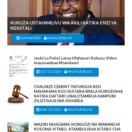
KUKUZA USTAHIMILIVU WA AKILI KATIKA ENZI YA
KIDIJITALI
-
JUN 04 2025
MICHUZI BLOG
Jeshi La Polisi Latoa Ufafanuzi Kuhusu Video
Inayosambaa Mtandaoni
-
OCT 22 2024
MICHUZI BLOG
CHALINZE CEMENT YAFUNGUA KESI
MAHAKAMA KUU KUITAKA BRELA KUIRUDISHA
KATIKA DAFTARI LINALOTAMBUA KAMPUNI
ZILIZOSAJILIWA KISHERIA
-
MAY 15 2023
MICHUZI BLOG
WAZIRI MHAGAMA VIONGOZI NA WANANCHI
KUSOMA VITABU, ATAMBULISHA KITABU CHA