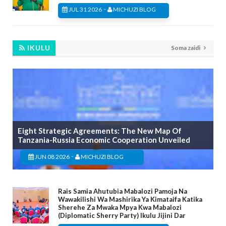
-
JUL 31 2026
MICHUZI BLOG
IKULU
Soma zaidi
Eight Strategic Agreements: The New Map Of
Tanzania-Russia Economic Cooperation Unveiled
-
JUN 08 2026
MICHUZI BLOG
Rais Samia Ahutubia Mabalozi Pamoja Na
Wawakilishi Wa Mashirika Ya Kimataifa Katika
Sherehe Za Mwaka Mpya Kwa Mabalozi
(Diplomatic Sherry Party) Ikulu Jijini Dar