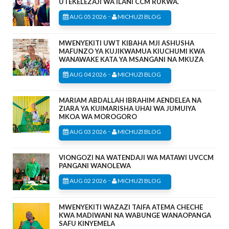
UTEKELEZAJI WA ILANI CCM RUKWA.
-
AUG 05 2026
MICHUZI BLOG
MWENYEKITI UWT KIBAHA MJI ASHUSHA
MAFUNZO YA KUJIKWAMUA KIUCHUMI KWA
WANAWAKE KATA YA MSANGANI NA MKUZA
-
AUG 04 2026
MICHUZI BLOG
MARIAM ABDALLAH IBRAHIM AENDELEA NA
ZIARA YA KUIMARISHA UHAI WA JUMUIYA
MKOA WA MOROGORO
-
AUG 03 2026
MICHUZI BLOG
VIONGOZI NA WATENDAJI WA MATAWI UVCCM
PANGANI WANOLEWA
-
AUG 02 2026
MICHUZI BLOG
MWENYEKITI WAZAZI TAIFA ATEMA CHECHE
KWA MADIWANI NA WABUNGE WANAOPANGA
SAFU KINYEMELA