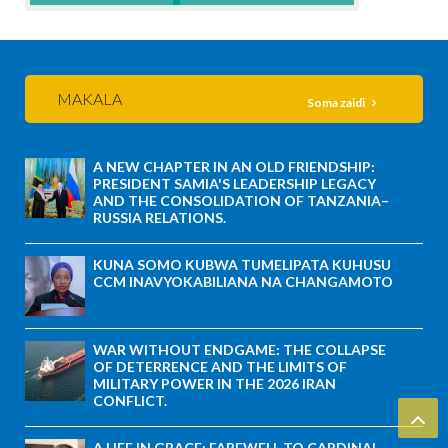
MAKALA
Soma zaidi
A NEW CHAPTER IN AN OLD FRIENDSHIP:
PRESIDENT SAMIA'S LEADERSHIP LEGACY
AND THE CONSOLIDATION OF TANZANIA–
RUSSIA RELATIONS.
KUNA SOMO KUBWA TUMELIPATA KUHUSU
CCM INAVYOKABILIANA NA CHANGAMOTO
WAR WITHOUT ENDGAME: THE COLLAPSE
OF DETERRENCE AND THE LIMITS OF
MILITARY POWER IN THE 2026 IRAN
CONFLICT.
A LIFE IN GRACE: FAREWELL TO CARDINAL