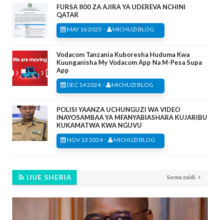
FURSA 800 ZA AJIRA YA UDEREVA NCHINI
QATAR
-
MAY 16 2025
MICHUZI BLOG
Vodacom Tanzania Kuboresha Huduma Kwa
Kuunganisha My Vodacom App Na M-Pesa Supa
App
-
DEC 14 2024
MICHUZI BLOG
POLISI YAANZA UCHUNGUZI WA VIDEO
INAYOSAMBAA YA MFANYABIASHARA KUJARIBU
KUKAMATWA KWA NGUVU
-
NOV 13 2024
MICHUZI BLOG
IJUE SHERIA
Soma zaidi