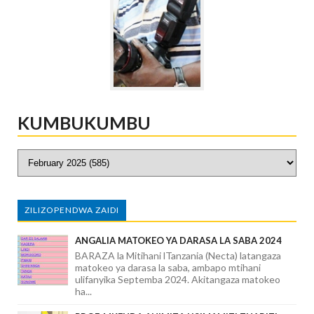
KUMBUKUMBU
ZILIZOPENDWA ZAIDI
ANGALIA MATOKEO YA DARASA LA SABA 2024
BARAZA la Mitihani lTanzania (Necta) latangaza
matokeo ya darasa la saba, ambapo mtihani
ulifanyika Septemba 2024. Akitangaza matokeo
ha...