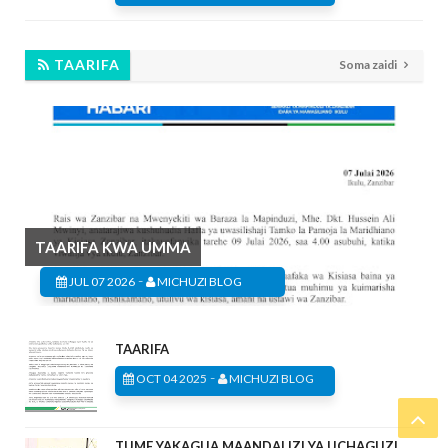
TAARIFA
Soma zaidi
TAARIFA KWA UMMA
-
JUL 07 2026
MICHUZI BLOG
TAARIFA
-
OCT 04 2025
MICHUZI BLOG
TUME YAKAGUA MAANDALIZI YA UCHAGUZI