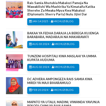
Rais Samia Ahutubia Mabalozi Pamoja Na
Wawakilishi Wa Mashirika Ya Kimataifa Katika
Sherehe Za Mwaka Mpya Kwa Mabalozi
(Diplomatic Sherry Party) Ikulu Jijini Dar
-
JAN 14 2025
MICHUZI BLOG
BAKAA YA FEDHA DARAJA LA BEREGA KUJENGA
BARABARA, MADARAJA NA MAKARAVATI
-
AUG 03 2024
MICHUZI BLOG
TUNZENI HOSPITALI KWA MASLAHI YA UMMA
KUPATA HUDUMA
-
AUG 02 2024
MICHUZI BLOG
DC ADVERA AMPONGEZA RAIS SAMIA KWA
MIRDI YA MAJI BIHARAMULO
-
FEB 20 2024
MICHUZI BLOG
MAPATO YA UTALII, MADINI, VIWANDA YAVUNJA
REKODI CHINI YA RAIS SAMIA