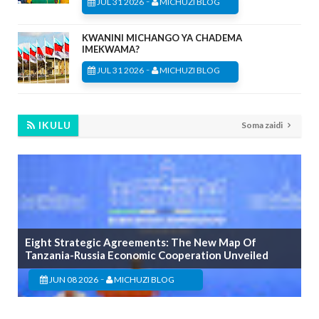
-
JUL 31 2026
MICHUZI BLOG
KWANINI MICHANGO YA CHADEMA
IMEKWAMA?
-
JUL 31 2026
MICHUZI BLOG
IKULU
Soma zaidi
Eight Strategic Agreements: The New Map Of
Tanzania-Russia Economic Cooperation Unveiled
-
JUN 08 2026
MICHUZI BLOG