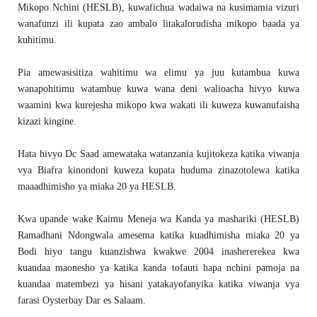
Mikopo Nchini (HESLB), kuwafichua wadaiwa na kusimamia vizuri
wanafunzi ili kupata zao ambalo litakalorudisha mikopo baada ya
kuhitimu.
Pia amewasisitiza wahitimu wa elimu ya juu kutambua kuwa
wanapohitimu watambue kuwa wana deni walioacha hivyo kuwa
waamini kwa kurejesha mikopo kwa wakati ili kuweza kuwanufaisha
kizazi kingine.
Hata hivyo Dc Saad amewataka watanzania kujitokeza katika viwanja
vya Biafra kinondoni kuweza kupata huduma zinazotolewa katika
maaadhimisho ya miaka 20 ya HESLB.
Kwa upande wake Kaimu Meneja wa Kanda ya mashariki (HESLB)
Ramadhani Ndongwala amesema katika kuadhimisha miaka 20 ya
Bodi hiyo tangu kuanzishwa kwakwe 2004 inashererekea kwa
kuandaa maonesho ya katika kanda tofauti hapa nchini pamoja na
kuandaa matembezi ya hisani yatakayofanyika katika viwanja vya
farasi Oysterbay Dar es Salaam.