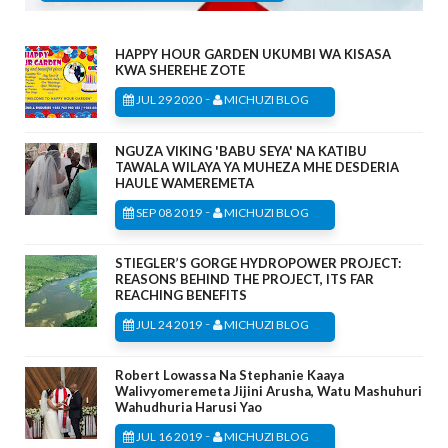
HAPPY HOUR GARDEN UKUMBI WA KISASA
KWA SHEREHE ZOTE
-
JUL 29 2020
MICHUZI BLOG
NGUZA VIKING 'BABU SEYA' NA KATIBU
TAWALA WILAYA YA MUHEZA MHE DESDERIA
HAULE WAMEREMETA
-
SEP 08 2019
MICHUZI BLOG
STIEGLER’S GORGE HYDROPOWER PROJECT:
REASONS BEHIND THE PROJECT, ITS FAR
REACHING BENEFITS
-
JUL 24 2019
MICHUZI BLOG
Robert Lowassa Na Stephanie Kaaya
Walivyomeremeta Jijini Arusha, Watu Mashuhuri
Wahudhuria Harusi Yao
-
JUL 16 2019
MICHUZI BLOG