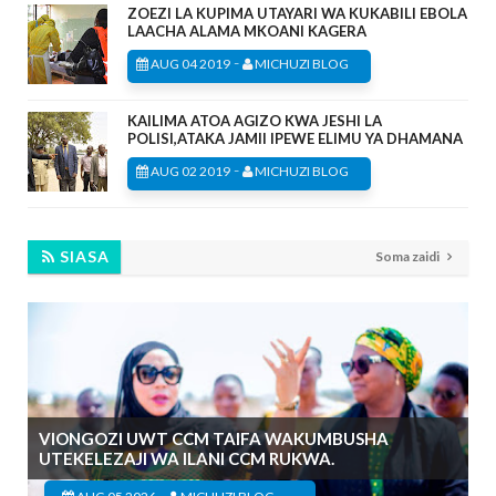
ZOEZI LA KUPIMA UTAYARI WA KUKABILI EBOLA
LAACHA ALAMA MKOANI KAGERA
-
AUG 04 2019
MICHUZI BLOG
KAILIMA ATOA AGIZO KWA JESHI LA
POLISI,ATAKA JAMII IPEWE ELIMU YA DHAMANA
-
AUG 02 2019
MICHUZI BLOG
SIASA
Soma zaidi
VIONGOZI UWT CCM TAIFA WAKUMBUSHA
UTEKELEZAJI WA ILANI CCM RUKWA.
-