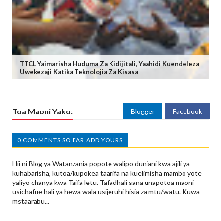
TTCL Yaimarisha Huduma Za Kidijitali, Yaahidi Kuendeleza
Uwekezaji Katika Teknolojia Za Kisasa
Toa Maoni Yako:
Blogger
Facebook
0 COMMENTS SO FAR,ADD YOURS
Hii ni Blog ya Watanzania popote walipo duniani kwa ajili ya
kuhabarisha, kutoa/kupokea taarifa na kuelimisha mambo yote
yaliyo chanya kwa Taifa letu. Tafadhali sana unapotoa maoni
usichafue hali ya hewa wala usijeruhi hisia za mtu/watu. Kuwa
mstaarabu...