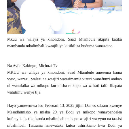
Mkuu wa wilaya ya kinondoni, Saad Mtambule akipita katika
mambanda mbalimbali kwaajili ya kusikiliza huduma wanazotoa.
Na Avila Kakingo, Michuzi Tv
MKUU wa wilaya ya kinondoni, Saad Mtambule amesema kama
vyuo, wazazi, walezi na waajiri watasimamia vizuri wanafunzi ambao
ni wanufaika wa mikopo kurudisha mikopo wa wakati taifa litapata
wahitimu wenye tija.
Hayo yamesemwa leo Februari 13, 2025 jijini Dar es salaam kwenye
Maaadhimisho ya miaka 20 ya Bodi ya mikopo yanayoendelea
kufanyika katika kanda mbalimbali ambapo waajiri wa vyuo na taasisi
mbalimbali Tanzania amewataka kutoa ushirikiano kwa Bodi ya