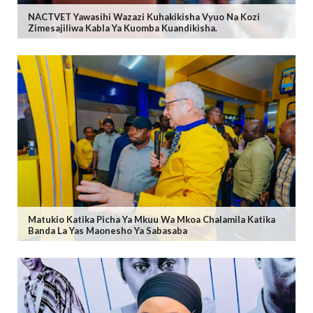
NACTVET Yawasihi Wazazi Kuhakikisha Vyuo Na Kozi
Zimesajiliwa Kabla Ya Kuomba Kuandikisha.
Matukio Katika Picha Ya Mkuu Wa Mkoa Chalamila Katika
Banda La Yas Maonesho Ya Sabasaba