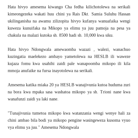
Hata hivyo amesema kiwango Cha fedha kilichotolewa na serikali
kimeongezeka wakati huu chini ya Rais Dkt. Samia Suluhu Hassan
ukilinganisha na awamu zilizopita hivyo kufanya wanuafaika wengi
kuweza kunuifaka na Mikopo ya elimu ya juu pamoja na pesa ya
chakula na malazi kutoka sh. 8500 hadi sh. 10,000 kwa siku.
Hata hivyo Ndongwala amewaomba wazazi , walezi, wanachuo
kuzingatia maelekezo ambayo yametolewa na HESLB ili waweze
kujaza fomu kwa usahihi zaidi pale wanapoomba mikopo ili kila
mmoja anufaike na fursa inayotolewa na serikali.
Amesema katika miaka 20 ya HESLB wanajivunia kutoa huduma zuri
na bora kwa mpaka sasa washatoa mikopo ya sh. Trioni nane kwa
wanafunzi zaidi ya laki nane.
"Tunajivunia tumetoa mikopo kwa watanzania wengi wenye hali za
chini ambao bila bodi ya mikopo pengine wasingeweza kusoma vyuo
vya elimu ya juu." Amesema Ndongwala