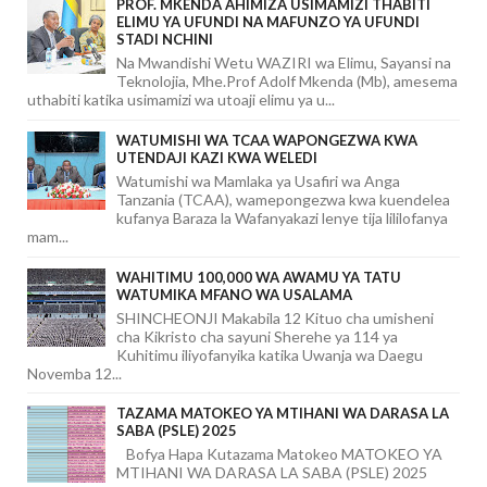
PROF. MKENDA AHIMIZA USIMAMIZI THABITI
ELIMU YA UFUNDI NA MAFUNZO YA UFUNDI
STADI NCHINI
Na Mwandishi Wetu WAZIRI wa Elimu, Sayansi na
Teknolojia, Mhe.Prof Adolf Mkenda (Mb), amesema
uthabiti katika usimamizi wa utoaji elimu ya u...
WATUMISHI WA TCAA WAPONGEZWA KWA
UTENDAJI KAZI KWA WELEDI
Watumishi wa Mamlaka ya Usafiri wa Anga
Tanzania (TCAA), wamepongezwa kwa kuendelea
kufanya Baraza la Wafanyakazi lenye tija lililofanya
mam...
WAHITIMU 100,000 WA AWAMU YA TATU
WATUMIKA MFANO WA USALAMA
SHINCHEONJI Makabila 12 Kituo cha umisheni
cha Kikristo cha sayuni Sherehe ya 114 ya
Kuhitimu iliyofanyika katika Uwanja wa Daegu
Novemba 12...
TAZAMA MATOKEO YA MTIHANI WA DARASA LA
SABA (PSLE) 2025
Bofya Hapa Kutazama Matokeo MATOKEO YA
MTIHANI WA DARASA LA SABA (PSLE) 2025