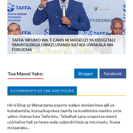
TAFFA: MFUMO WA T-CAMS NI MAGEUZI YA KIDIGITALI
YANAYOLENGA UWAZI,UFANISI KATIKA UWAKALA WA
FORODHA
Toa Maoni Yako:
Blogger
Facebook
0 COMMENTS SO FAR,ADD YOURS
Hii ni Blog ya Watanzania popote walipo duniani kwa ajili ya
kuhabarisha, kutoa/kupokea taarifa na kuelimisha mambo yote
yaliyo chanya kwa Taifa letu. Tafadhali sana unapotoa maoni
usichafue hali ya hewa wala usijeruhi hisia za mtu/watu. Kuwa
mstaarabu...