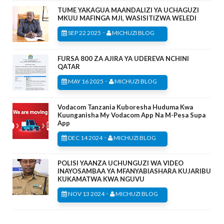
TUME YAKAGUA MAANDALIZI YA UCHAGUZI
MKUU MAFINGA MJI, WASISITIZWA WELEDI
-
SEP 22 2025
MICHUZI BLOG
FURSA 800 ZA AJIRA YA UDEREVA NCHINI
QATAR
-
MAY 16 2025
MICHUZI BLOG
Vodacom Tanzania Kuboresha Huduma Kwa
Kuunganisha My Vodacom App Na M-Pesa Supa
App
-
DEC 14 2024
MICHUZI BLOG
POLISI YAANZA UCHUNGUZI WA VIDEO
INAYOSAMBAA YA MFANYABIASHARA KUJARIBU
KUKAMATWA KWA NGUVU
-
NOV 13 2024
MICHUZI BLOG