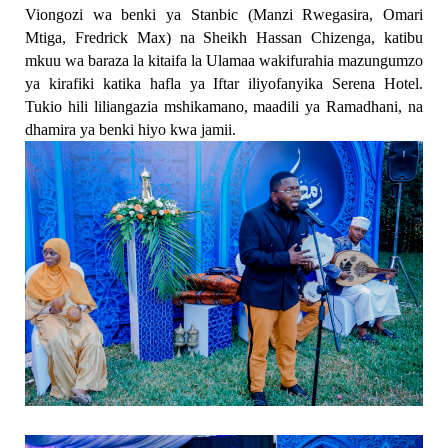
Viongozi wa benki ya Stanbic (Manzi Rwegasira, Omari
Mtiga, Fredrick Max) na Sheikh Hassan Chizenga, katibu
mkuu wa baraza la kitaifa la Ulamaa wakifurahia mazungumzo
ya kirafiki katika hafla ya Iftar iliyofanyika Serena Hotel.
Tukio hili liliangazia mshikamano, maadili ya Ramadhani, na
dhamira ya benki hiyo kwa jamii.