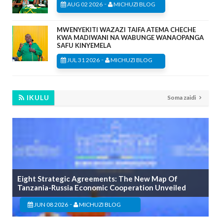
-
AUG 02 2026
MICHUZI BLOG
MWENYEKITI WAZAZI TAIFA ATEMA CHECHE
KWA MADIWANI NA WABUNGE WANAOPANGA
SAFU KINYEMELA
-
JUL 31 2026
MICHUZI BLOG
IKULU
Soma zaidi
Eight Strategic Agreements: The New Map Of
Tanzania-Russia Economic Cooperation Unveiled
-
JUN 08 2026
MICHUZI BLOG