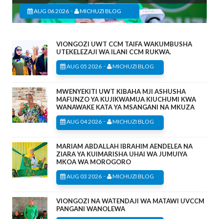
-
AUG 06 2026
MICHUZI BLOG
VIONGOZI UWT CCM TAIFA WAKUMBUSHA
UTEKELEZAJI WA ILANI CCM RUKWA.
-
AUG 05 2026
MICHUZI BLOG
MWENYEKITI UWT KIBAHA MJI ASHUSHA
MAFUNZO YA KUJIKWAMUA KIUCHUMI KWA
WANAWAKE KATA YA MSANGANI NA MKUZA
-
AUG 04 2026
MICHUZI BLOG
MARIAM ABDALLAH IBRAHIM AENDELEA NA
ZIARA YA KUIMARISHA UHAI WA JUMUIYA
MKOA WA MOROGORO
-
AUG 03 2026
MICHUZI BLOG
VIONGOZI NA WATENDAJI WA MATAWI UVCCM
PANGANI WANOLEWA