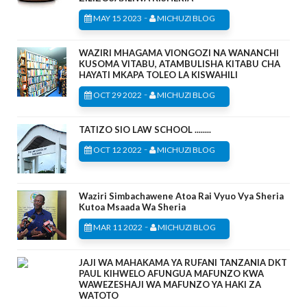
-
MAY 15 2023
MICHUZI BLOG
WAZIRI MHAGAMA VIONGOZI NA WANANCHI
KUSOMA VITABU, ATAMBULISHA KITABU CHA
HAYATI MKAPA TOLEO LA KISWAHILI
-
OCT 29 2022
MICHUZI BLOG
TATIZO SIO LAW SCHOOL ........
-
OCT 12 2022
MICHUZI BLOG
Waziri Simbachawene Atoa Rai Vyuo Vya Sheria
Kutoa Msaada Wa Sheria
-
MAR 11 2022
MICHUZI BLOG
JAJI WA MAHAKAMA YA RUFANI TANZANIA DKT
PAUL KIHWELO AFUNGUA MAFUNZO KWA
WAWEZESHAJI WA MAFUNZO YA HAKI ZA
WATOTO