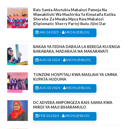
Rais Samia Ahutubia Mabalozi Pamoja Na
Wawakilishi Wa Mashirika Ya Kimataifa Katika
Sherehe Za Mwaka Mpya Kwa Mabalozi
(Diplomatic Sherry Party) Ikulu Jijini Dar
-
JAN 14 2025
MICHUZI BLOG
BAKAA YA FEDHA DARAJA LA BEREGA KUJENGA
BARABARA, MADARAJA NA MAKARAVATI
-
AUG 03 2024
MICHUZI BLOG
TUNZENI HOSPITALI KWA MASLAHI YA UMMA
KUPATA HUDUMA
-
AUG 02 2024
MICHUZI BLOG
DC ADVERA AMPONGEZA RAIS SAMIA KWA
MIRDI YA MAJI BIHARAMULO
-
FEB 20 2024
MICHUZI BLOG