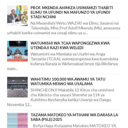
PROF. MKENDA AHIMIZA USIMAMIZI THABITI
ELIMU YA UFUNDI NA MAFUNZO YA UFUNDI
STADI NCHINI
Na Mwandishi Wetu WAZIRI wa Elimu, Sayansi na
Teknolojia, Mhe.Prof Adolf Mkenda (Mb), amesema
uthabiti katika usimamizi wa utoaji elimu ya u...
WATUMISHI WA TCAA WAPONGEZWA KWA
UTENDAJI KAZI KWA WELEDI
Watumishi wa Mamlaka ya Usafiri wa Anga
Tanzania (TCAA), wamepongezwa kwa kuendelea
kufanya Baraza la Wafanyakazi lenye tija lililofanya
mam...
WAHITIMU 100,000 WA AWAMU YA TATU
WATUMIKA MFANO WA USALAMA
SHINCHEONJI Makabila 12 Kituo cha umisheni
cha Kikristo cha sayuni Sherehe ya 114 ya
Kuhitimu iliyofanyika katika Uwanja wa Daegu
Novemba 12...
TAZAMA MATOKEO YA MTIHANI WA DARASA LA
SABA (PSLE) 2025
Bofya Hapa Kutazama Matokeo MATOKEO YA