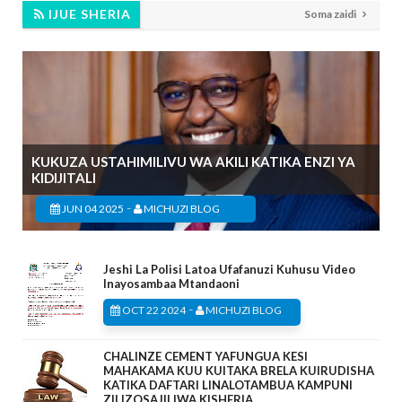
IJUE SHERIA
Soma zaidi
KUKUZA USTAHIMILIVU WA AKILI KATIKA ENZI YA
KIDIJITALI
-
JUN 04 2025
MICHUZI BLOG
Jeshi La Polisi Latoa Ufafanuzi Kuhusu Video
Inayosambaa Mtandaoni
-
OCT 22 2024
MICHUZI BLOG
CHALINZE CEMENT YAFUNGUA KESI
MAHAKAMA KUU KUITAKA BRELA KUIRUDISHA
KATIKA DAFTARI LINALOTAMBUA KAMPUNI
ZILIZOSAJILIWA KISHERIA