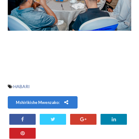
HABARI
Mshirikishe Mwenzako: