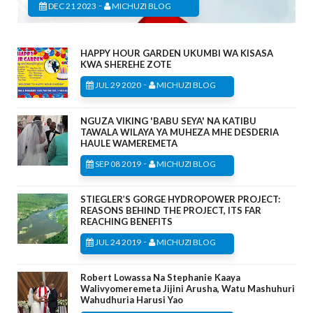
-
DEC 21 2023
MICHUZI BLOG
HAPPY HOUR GARDEN UKUMBI WA KISASA
KWA SHEREHE ZOTE
-
JUL 29 2020
MICHUZI BLOG
NGUZA VIKING 'BABU SEYA' NA KATIBU
TAWALA WILAYA YA MUHEZA MHE DESDERIA
HAULE WAMEREMETA
-
SEP 08 2019
MICHUZI BLOG
STIEGLER’S GORGE HYDROPOWER PROJECT:
REASONS BEHIND THE PROJECT, ITS FAR
REACHING BENEFITS
-
JUL 24 2019
MICHUZI BLOG
Robert Lowassa Na Stephanie Kaaya
Walivyomeremeta Jijini Arusha, Watu Mashuhuri
Wahudhuria Harusi Yao