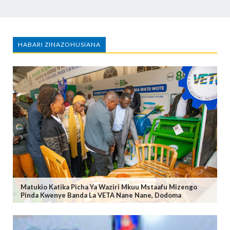
HABARI ZINAZOHUSIANA
Matukio Katika Picha Ya Waziri Mkuu Mstaafu Mizengo
Pinda Kwenye Banda La VETA Nane Nane, Dodoma