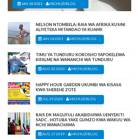
-
JAN 18 2021
MICHUZI BLOG
NELSON NTOMBELA; RAIA WA AFRIKA KUSINI
ALIYETEKA MITANDAO YA KIJAMII
-
JAN 14 2021
MICHUZI BLOG
TIMU YA TUNDURU KOROSHO YAPOKELEWA
KIFALME NA WANANCHI WA TUNDURU
-
AUG 03 2020
MICHUZI BLOG
HAPPY HOUR GARDEN UKUMBI WA KISASA
KWA SHEREHE ZOTE
-
JUL 29 2020
MICHUZI BLOG
RAIS DK MAGUFULI AKABIDHIWA UENYEKITI
SADC , HOTUBA YAKE GUMZO KWA WAKUU WA
NCHI WANACHAMA
-
AUG 17 2019
MICHUZI BLOG