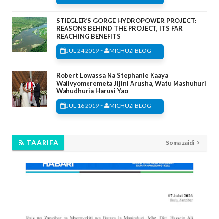
STIEGLER’S GORGE HYDROPOWER PROJECT:
REASONS BEHIND THE PROJECT, ITS FAR
REACHING BENEFITS
-
JUL 24 2019
MICHUZI BLOG
Robert Lowassa Na Stephanie Kaaya
Walivyomeremeta Jijini Arusha, Watu Mashuhuri
Wahudhuria Harusi Yao
-
JUL 16 2019
MICHUZI BLOG
TAARIFA
Soma zaidi