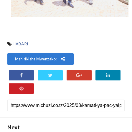
HABARI
Mshirikishe Mwenzako:
Next