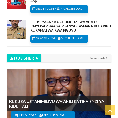
App
-
DEC 14 2024
MICHUZI BLOG
POLISI YAANZA UCHUNGUZI WA VIDEO
INAYOSAMBAA YA MFANYABIASHARA KUJARIBU
KUKAMATWA KWA NGUVU
-
NOV 13 2024
MICHUZI BLOG
IJUE SHERIA
Soma zaidi
KUKUZA USTAHIMILIVU WA AKILI KATIKA ENZI YA
KIDIJITALI
-
JUN 04 2025
MICHUZI BLOG