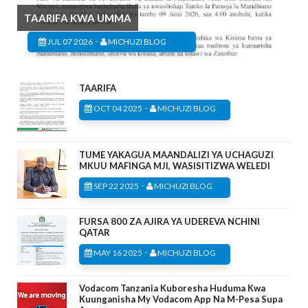
TAARIFA KWA UMMA
-
JUL 07 2026
MICHUZI BLOG
TAARIFA
-
OCT 04 2025
MICHUZI BLOG
TUME YAKAGUA MAANDALIZI YA UCHAGUZI
MKUU MAFINGA MJI, WASISITIZWA WELEDI
-
SEP 22 2025
MICHUZI BLOG
FURSA 800 ZA AJIRA YA UDEREVA NCHINI
QATAR
-
MAY 16 2025
MICHUZI BLOG
Vodacom Tanzania Kuboresha Huduma Kwa
Kuunganisha My Vodacom App Na M-Pesa Supa