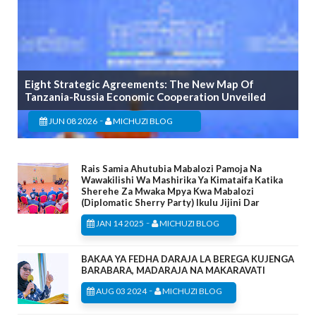
Eight Strategic Agreements: The New Map Of
Tanzania-Russia Economic Cooperation Unveiled
-
JUN 08 2026
MICHUZI BLOG
Rais Samia Ahutubia Mabalozi Pamoja Na
Wawakilishi Wa Mashirika Ya Kimataifa Katika
Sherehe Za Mwaka Mpya Kwa Mabalozi
(Diplomatic Sherry Party) Ikulu Jijini Dar
-
JAN 14 2025
MICHUZI BLOG
BAKAA YA FEDHA DARAJA LA BEREGA KUJENGA
BARABARA, MADARAJA NA MAKARAVATI
-
AUG 03 2024
MICHUZI BLOG