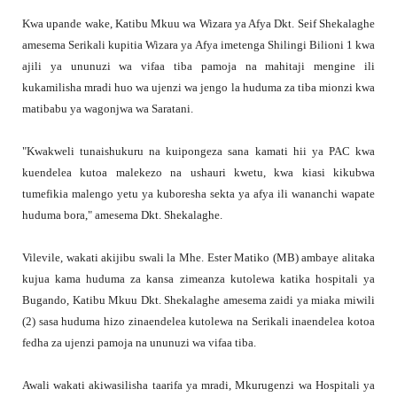
Kwa upande wake, Katibu Mkuu wa Wizara ya Afya Dkt. Seif Shekalaghe
amesema Serikali kupitia Wizara ya Afya imetenga Shilingi Bilioni 1 kwa
ajili ya ununuzi wa vifaa tiba pamoja na mahitaji mengine ili
kukamilisha mradi huo wa ujenzi wa jengo la huduma za tiba mionzi kwa
matibabu ya wagonjwa wa Saratani.
"Kwakweli tunaishukuru na kuipongeza sana kamati hii ya PAC kwa
kuendelea kutoa malekezo na ushauri kwetu, kwa kiasi kikubwa
tumefikia malengo yetu ya kuboresha sekta ya afya ili wananchi wapate
huduma bora," amesema Dkt. Shekalaghe.
Vilevile, wakati akijibu swali la Mhe. Ester Matiko (MB) ambaye alitaka
kujua kama huduma za kansa zimeanza kutolewa katika hospitali ya
Bugando, Katibu Mkuu Dkt. Shekalaghe amesema zaidi ya miaka miwili
(2) sasa huduma hizo zinaendelea kutolewa na Serikali inaendelea kotoa
fedha za ujenzi pamoja na ununuzi wa vifaa tiba.
Awali wakati akiwasilisha taarifa ya mradi, Mkurugenzi wa Hospitali ya