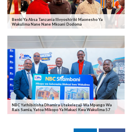
Benki Ya Absa Tanzania Ilivyoshiriki Maonesho Ya
Wakulima Nane Nane Mkoani Dodoma
NBC Yathibitisha Dhamira Utekelezaji Wa Mpango Wa
Rais Samia, Yatoa Mikopo Ya Makazi Kwa Wakulima 57