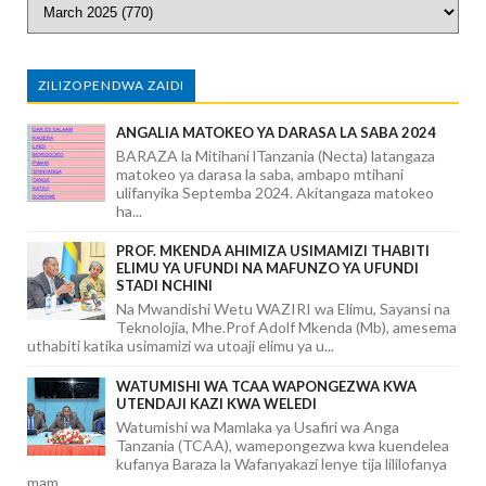
ZILIZOPENDWA ZAIDI
ANGALIA MATOKEO YA DARASA LA SABA 2024
BARAZA la Mitihani lTanzania (Necta) latangaza
matokeo ya darasa la saba, ambapo mtihani
ulifanyika Septemba 2024. Akitangaza matokeo
ha...
PROF. MKENDA AHIMIZA USIMAMIZI THABITI
ELIMU YA UFUNDI NA MAFUNZO YA UFUNDI
STADI NCHINI
Na Mwandishi Wetu WAZIRI wa Elimu, Sayansi na
Teknolojia, Mhe.Prof Adolf Mkenda (Mb), amesema
uthabiti katika usimamizi wa utoaji elimu ya u...
WATUMISHI WA TCAA WAPONGEZWA KWA
UTENDAJI KAZI KWA WELEDI
Watumishi wa Mamlaka ya Usafiri wa Anga
Tanzania (TCAA), wamepongezwa kwa kuendelea
kufanya Baraza la Wafanyakazi lenye tija lililofanya
mam...