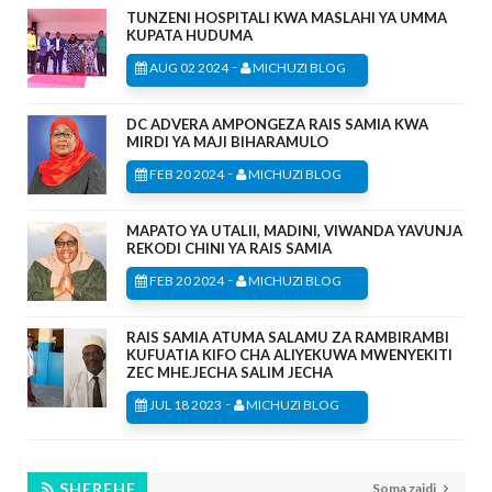
TUNZENI HOSPITALI KWA MASLAHI YA UMMA
KUPATA HUDUMA
-
AUG 02 2024
MICHUZI BLOG
DC ADVERA AMPONGEZA RAIS SAMIA KWA
MIRDI YA MAJI BIHARAMULO
-
FEB 20 2024
MICHUZI BLOG
MAPATO YA UTALII, MADINI, VIWANDA YAVUNJA
REKODI CHINI YA RAIS SAMIA
-
FEB 20 2024
MICHUZI BLOG
RAIS SAMIA ATUMA SALAMU ZA RAMBIRAMBI
KUFUATIA KIFO CHA ALIYEKUWA MWENYEKITI
ZEC MHE.JECHA SALIM JECHA
-
JUL 18 2023
MICHUZI BLOG
SHEREHE
Soma zaidi