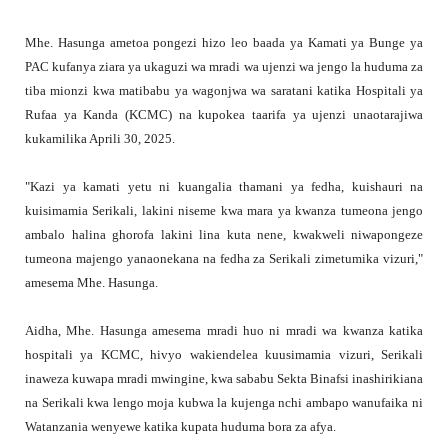
Mhe. Hasunga ametoa pongezi hizo leo baada ya Kamati ya Bunge ya
PAC kufanya ziara ya ukaguzi wa mradi wa ujenzi wa jengo la huduma za
tiba mionzi kwa matibabu ya wagonjwa wa saratani katika Hospitali ya
Rufaa ya Kanda (KCMC) na kupokea taarifa ya ujenzi unaotarajiwa
kukamilika Aprili 30, 2025.
"Kazi ya kamati yetu ni kuangalia thamani ya fedha, kuishauri na
kuisimamia Serikali, lakini niseme kwa mara ya kwanza tumeona jengo
ambalo halina ghorofa lakini lina kuta nene, kwakweli niwapongeze
tumeona majengo yanaonekana na fedha za Serikali zimetumika vizuri,"
amesema Mhe. Hasunga.
Aidha, Mhe. Hasunga amesema mradi huo ni mradi wa kwanza katika
hospitali ya KCMC, hivyo wakiendelea kuusimamia vizuri, Serikali
inaweza kuwapa mradi mwingine, kwa sababu Sekta Binafsi inashirikiana
na Serikali kwa lengo moja kubwa la kujenga nchi ambapo wanufaika ni
Watanzania wenyewe katika kupata huduma bora za afya.