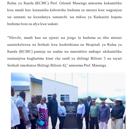
Rufaa ya Kanda (KCMC) Prof. Gileard Masenga amesema kukamilika
kwa mradi huo kutasaidia kuboresha huduma za mionzi kwa wagonjwa
wa saratani na kuwafanya wananchi wa mikoa ya Kaskazini kupata
huduma bora za afya kwa wakati.
"Vilevile, mradi huu wa ujenzi wa jengo la huduma za tiba mionzi
unaotekelezwa na Serikali kwa kushirikiana na Hospitali ya Rufaa ya
Kanda (KCMC) pamoja na wadau wa maendeleo ambapo ukikamilika
unatarajiwa kugharimu kiasi cha zaidi ya shilingi Bilioni 5 na tayari
Serikali imeshatoa Shilingi Bilioni 4)," amesema Prof. Masenga.