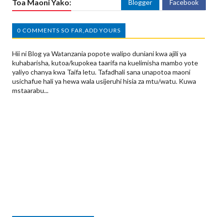
Toa Maoni Yako:
Blogger
Facebook
0 COMMENTS SO FAR,ADD YOURS
Hii ni Blog ya Watanzania popote walipo duniani kwa ajili ya
kuhabarisha, kutoa/kupokea taarifa na kuelimisha mambo yote
yaliyo chanya kwa Taifa letu. Tafadhali sana unapotoa maoni
usichafue hali ya hewa wala usijeruhi hisia za mtu/watu. Kuwa
mstaarabu...