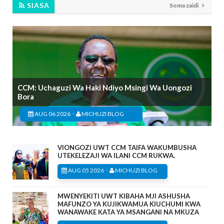
SIASA
Soma zaidi
CCM: Uchaguzi Wa Haki Ndiyo Msingi Wa Uongozi
Bora
-
AUG 06 2026
MICHUZI BLOG
VIONGOZI UWT CCM TAIFA WAKUMBUSHA
UTEKELEZAJI WA ILANI CCM RUKWA.
-
AUG 05 2026
MICHUZI BLOG
MWENYEKITI UWT KIBAHA MJI ASHUSHA
MAFUNZO YA KUJIKWAMUA KIUCHUMI KWA
WANAWAKE KATA YA MSANGANI NA MKUZA