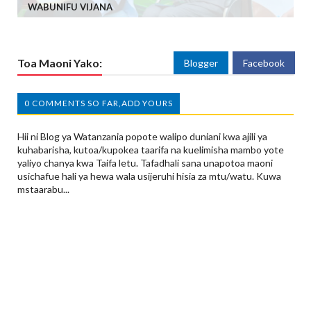
WABUNIFU VIJANA
Toa Maoni Yako:
Blogger
Facebook
0 COMMENTS SO FAR,ADD YOURS
Hii ni Blog ya Watanzania popote walipo duniani kwa ajili ya
kuhabarisha, kutoa/kupokea taarifa na kuelimisha mambo yote
yaliyo chanya kwa Taifa letu. Tafadhali sana unapotoa maoni
usichafue hali ya hewa wala usijeruhi hisia za mtu/watu. Kuwa
mstaarabu...