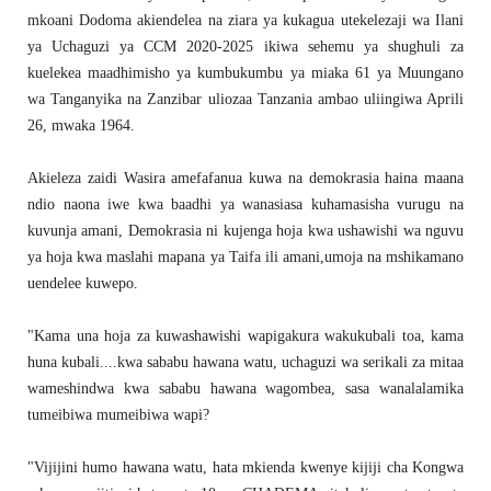
mkoani Dodoma akiendelea na ziara ya kukagua utekelezaji wa Ilani
ya Uchaguzi ya CCM 2020-2025 ikiwa sehemu ya shughuli za
kuelekea maadhimisho ya kumbukumbu ya miaka 61 ya Muungano
wa Tanganyika na Zanzibar uliozaa Tanzania ambao uliingiwa Aprili
26, mwaka 1964.
Akieleza zaidi Wasira amefafanua kuwa na demokrasia haina maana
ndio naona iwe kwa baadhi ya wanasiasa kuhamasisha vurugu na
kuvunja amani, Demokrasia ni kujenga hoja kwa ushawishi wa nguvu
ya hoja kwa maslahi mapana ya Taifa ili amani,umoja na mshikamano
uendelee kuwepo.
"Kama una hoja za kuwashawishi wapigakura wakukubali toa, kama
huna kubali....kwa sababu hawana watu, uchaguzi wa serikali za mitaa
wameshindwa kwa sababu hawana wagombea, sasa wanalalamika
tumeibiwa mumeibiwa wapi?
"Vijijini humo hawana watu, hata mkienda kwenye kijiji cha Kongwa