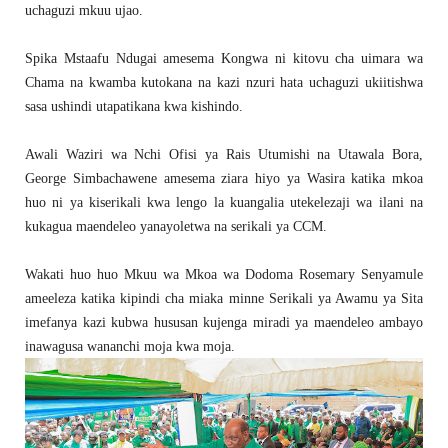
uchaguzi mkuu ujao.
Spika Mstaafu Ndugai amesema Kongwa ni kitovu cha uimara wa
Chama na kwamba kutokana na kazi nzuri hata uchaguzi ukiitishwa
sasa ushindi utapatikana kwa kishindo.
Awali Waziri wa Nchi Ofisi ya Rais Utumishi na Utawala Bora,
George Simbachawene amesema ziara hiyo ya Wasira katika mkoa
huo ni ya kiserikali kwa lengo la kuangalia utekelezaji wa ilani na
kukagua maendeleo yanayoletwa na serikali ya CCM.
Wakati huo huo Mkuu wa Mkoa wa Dodoma Rosemary Senyamule
ameeleza katika kipindi cha miaka minne Serikali ya Awamu ya Sita
imefanya kazi kubwa hususan kujenga miradi ya maendeleo ambayo
inawagusa wananchi moja kwa moja.