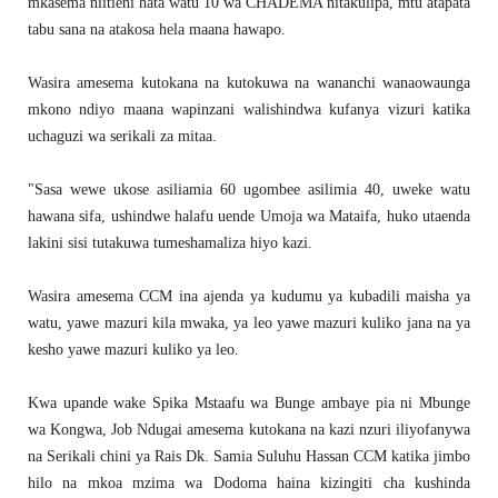
mkasema niitieni hata watu 10 wa CHADEMA nitakulipa, mtu atapata
tabu sana na atakosa hela maana hawapo.
Wasira amesema kutokana na kutokuwa na wananchi wanaowaunga
mkono ndiyo maana wapinzani walishindwa kufanya vizuri katika
uchaguzi wa serikali za mitaa.
"Sasa wewe ukose asiliamia 60 ugombee asilimia 40, uweke watu
hawana sifa, ushindwe halafu uende Umoja wa Mataifa, huko utaenda
lakini sisi tutakuwa tumeshamaliza hiyo kazi.
Wasira amesema CCM ina ajenda ya kudumu ya kubadili maisha ya
watu, yawe mazuri kila mwaka, ya leo yawe mazuri kuliko jana na ya
kesho yawe mazuri kuliko ya leo.
Kwa upande wake Spika Mstaafu wa Bunge ambaye pia ni Mbunge
wa Kongwa, Job Ndugai amesema kutokana na kazi nzuri iliyofanywa
na Serikali chini ya Rais Dk. Samia Suluhu Hassan CCM katika jimbo
hilo na mkoa mzima wa Dodoma haina kizingiti cha kushinda