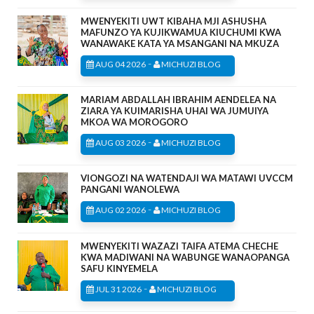
MWENYEKITI UWT KIBAHA MJI ASHUSHA
MAFUNZO YA KUJIKWAMUA KIUCHUMI KWA
WANAWAKE KATA YA MSANGANI NA MKUZA
-
AUG 04 2026
MICHUZI BLOG
MARIAM ABDALLAH IBRAHIM AENDELEA NA
ZIARA YA KUIMARISHA UHAI WA JUMUIYA
MKOA WA MOROGORO
-
AUG 03 2026
MICHUZI BLOG
VIONGOZI NA WATENDAJI WA MATAWI UVCCM
PANGANI WANOLEWA
-
AUG 02 2026
MICHUZI BLOG
MWENYEKITI WAZAZI TAIFA ATEMA CHECHE
KWA MADIWANI NA WABUNGE WANAOPANGA
SAFU KINYEMELA
-
JUL 31 2026
MICHUZI BLOG