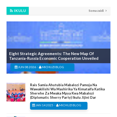
IKULU
Soma zaidi
Eight Strategic Agreements: The New Map Of
Tanzania-Russia Economic Cooperation Unveiled
-
JUN 08 2026
MICHUZI BLOG
Rais Samia Ahutubia Mabalozi Pamoja Na
Wawakilishi Wa Mashirika Ya Kimataifa Katika
Sherehe Za Mwaka Mpya Kwa Mabalozi
(Diplomatic Sherry Party) Ikulu Jijini Dar
-
JAN 14 2025
MICHUZI BLOG