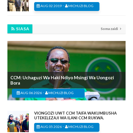
-
AUG 02 2019
MICHUZI BLOG
SIASA
Soma zaidi
CCM: Uchaguzi Wa Haki Ndiyo Msingi Wa Uongozi
Bora
-
AUG 06 2026
MICHUZI BLOG
VIONGOZI UWT CCM TAIFA WAKUMBUSHA
UTEKELEZAJI WA ILANI CCM RUKWA.
-
AUG 05 2026
MICHUZI BLOG