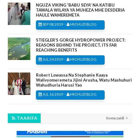
NGUZA VIKING 'BABU SEYA' NA KATIBU
TAWALA WILAYA YA MUHEZA MHE DESDERIA
HAULE WAMEREMETA
-
SEP 08 2019
MICHUZI BLOG
STIEGLER’S GORGE HYDROPOWER PROJECT:
REASONS BEHIND THE PROJECT, ITS FAR
REACHING BENEFITS
-
JUL 24 2019
MICHUZI BLOG
Robert Lowassa Na Stephanie Kaaya
Walivyomeremeta Jijini Arusha, Watu Mashuhuri
Wahudhuria Harusi Yao
-
JUL 16 2019
MICHUZI BLOG
TAARIFA
Soma zaidi