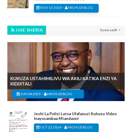
-
NOV 13 2024
MICHUZI BLOG
IJUE SHERIA
Soma zaidi
KUKUZA USTAHIMILIVU WA AKILI KATIKA ENZI YA
KIDIJITALI
-
JUN 04 2025
MICHUZI BLOG
Jeshi La Polisi Latoa Ufafanuzi Kuhusu Video
Inayosambaa Mtandaoni
-
OCT 22 2024
MICHUZI BLOG