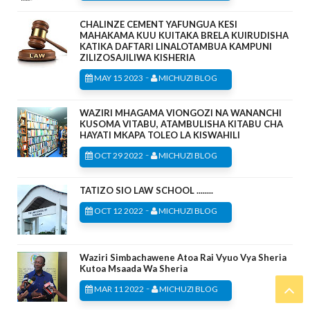
CHALINZE CEMENT YAFUNGUA KESI
MAHAKAMA KUU KUITAKA BRELA KUIRUDISHA
KATIKA DAFTARI LINALOTAMBUA KAMPUNI
ZILIZOSAJILIWA KISHERIA
-
MAY 15 2023
MICHUZI BLOG
WAZIRI MHAGAMA VIONGOZI NA WANANCHI
KUSOMA VITABU, ATAMBULISHA KITABU CHA
HAYATI MKAPA TOLEO LA KISWAHILI
-
OCT 29 2022
MICHUZI BLOG
TATIZO SIO LAW SCHOOL ........
-
OCT 12 2022
MICHUZI BLOG
Waziri Simbachawene Atoa Rai Vyuo Vya Sheria
Kutoa Msaada Wa Sheria
-
MAR 11 2022
MICHUZI BLOG