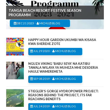
TANGA BEACH RESORT FESTIVE SEASON
PROGRAMM
-
DEC 21 2023
MICHUZI BLOG
HAPPY HOUR GARDEN UKUMBI WA KISASA
KWA SHEREHE ZOTE
-
JUL 29 2020
MICHUZI BLOG
NGUZA VIKING 'BABU SEYA' NA KATIBU
TAWALA WILAYA YA MUHEZA MHE DESDERIA
HAULE WAMEREMETA
-
SEP 08 2019
MICHUZI BLOG
STIEGLER’S GORGE HYDROPOWER PROJECT:
REASONS BEHIND THE PROJECT, ITS FAR
REACHING BENEFITS
-
JUL 24 2019
MICHUZI BLOG