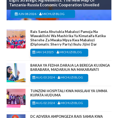
Eight Strategic Agreements: The New Map Of
Tanzania-Russia Economic Cooperation Unveiled
-
JUN 08 2026
MICHUZI BLOG
Rais Samia Ahutubia Mabalozi Pamoja Na
Wawakilishi Wa Mashirika Ya Kimataifa Katika
Sherehe Za Mwaka Mpya Kwa Mabalozi
(Diplomatic Sherry Party) Ikulu Jijini Dar
-
JAN 14 2025
MICHUZI BLOG
BAKAA YA FEDHA DARAJA LA BEREGA KUJENGA
BARABARA, MADARAJA NA MAKARAVATI
-
AUG 03 2024
MICHUZI BLOG
TUNZENI HOSPITALI KWA MASLAHI YA UMMA
KUPATA HUDUMA
-
AUG 02 2024
MICHUZI BLOG
DC ADVERA AMPONGEZA RAIS SAMIA KWA