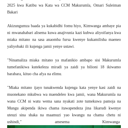
2025 kwa Katibu wa Kata wa CCM Makurumla, Omari Suleiman
Bakari
Akizungumza baada ya kukabidhi fomu hiyo, Kimwanga ambaye pia
ni mwanahabari alisema kuwa anajivunia kazi kubwa aliyoifanya kwa
miaka mitano na sasa anaomba fursa kwenye kukamilisha maeneo
yaliyobaki ili kujenga jamii yenye ustawi.
"Ninamaliza miaka mitano ya mafanikio ambapo sisi Makurumla
tumefanikiwa kutekeleza miradi ya zaidi ya bilioni 18 ikiwamo
barabara, kituo cha afya na elimu.
"Miaka mitano ijayo tunakwenda kujenga kata yenye kasi zaidi na
muonekano mkubwa wa maendeleo kwa jamii, wana Makurumla na
wana CCM ni watu wema sana nyakati zote tumekuwa pamoja na
Mungu akipenda ikiwa chama itawapendeza jina likarudi kwenye
uteuzi sina shaka na maamuzi yao kwangu na chama chetu ni
ushindi," amesema Kimwanga