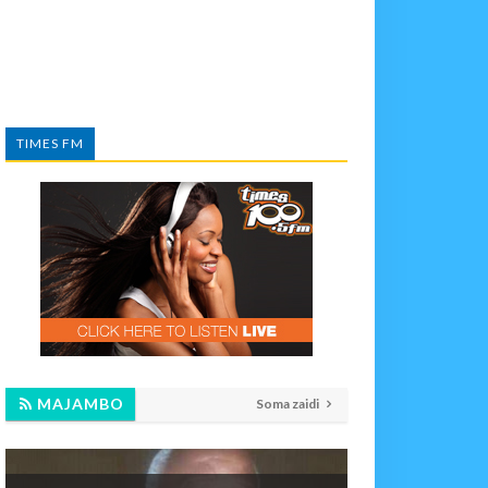
TIMES FM
MAJAMBO
Soma zaidi