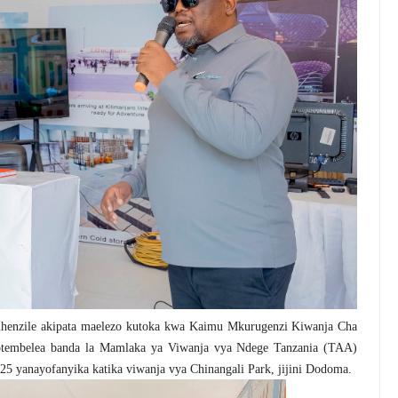
henzile akipata maelezo kutoka kwa Kaimu Mkurugenzi Kiwanja Cha
potembelea banda la Mamlaka ya Viwanja vya Ndege Tanzania (TAA)
 yanayofanyika katika viwanja vya Chinangali Park, jijini Dodoma.