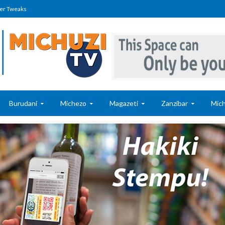
er Tweaks
Burudani
Michezo
Magazeti
Zanzibar
Mich