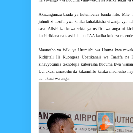
na viwango vya huduma vinavyotolewa katika sekta ya u
Akizungumza baada ya kutembelea banda hilo, Mhe. 
juhudi zinazofanywa katika kuhakikisha viwanja vya nd
sasa. Alisisitiza kuwa sekta ya usafiri wa anga ni 
kushirikiana na taasisi kama TAA katika kukuza maende
Maonesho ya Wiki ya Utumishi wa Umma kwa mwaka
Kidijitali Ili Kuongeza Upatikanaji wa Taarifa na 
zinavyotumia teknolojia kuboresha huduma kwa wanan
Uchukuzi zinazoshiriki kikamilifu katika maonesho ha
uchukuzi wa anga.