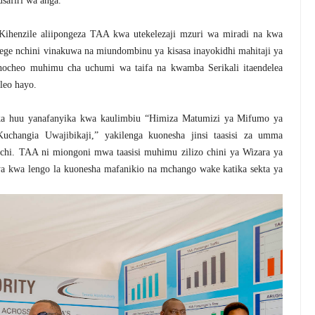
safiri wa anga.
Kihenzile aliipongeza TAA kwa utekelezaji mzuri wa miradi na kwa
ege nchini vinakuwa na miundombinu ya kisasa inayokidhi mahitaji ya
kichocheo muhimu cha uchumi wa taifa na kwamba Serikali itaendelea
leo hayo.
 huu yanafanyika kwa kaulimbiu “Himiza Matumizi ya Mifumo ya
Kuchangia Uwajibikaji,” yakilenga kuonesha jinsi taasisi za umma
chi. TAA ni miongoni mwa taasisi muhimu zilizo chini ya Wizara ya
ya kwa lengo la kuonesha mafanikio na mchango wake katika sekta ya