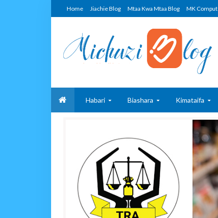
Home
Jiachie Blog
Mtaa Kwa Mtaa Blog
MK Comput
Habari
Biashara
Kimataifa