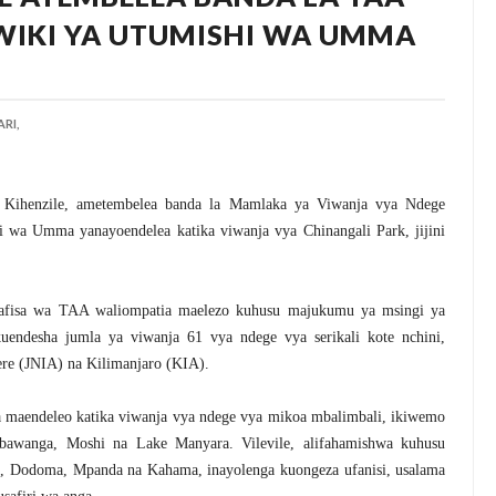
WIKI YA UTUMISHI WA UMMA
RI,
Kihenzile, ametembelea banda la Mamlaka ya Viwanja vya Ndege
 wa Umma yanayoendelea katika viwanja vya Chinangali Park, jijini
maafisa wa TAA waliompatia maelezo kuhusu majukumu ya msingi ya
endesha jumla ya viwanja 61 vya ndege vya serikali kote nchini,
ere (JNIA) na Kilimanjaro (KIA).
ya maendeleo katika viwanja vya ndege vya mikoa mbalimbali, ikiwemo
awanga, Moshi na Lake Manyara. Vilevile, alifahamishwa kuhusu
ra, Dodoma, Mpanda na Kahama, inayolenga kuongeza ufanisi, usalama