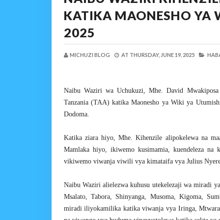
KATIKA MAONESHO YA 
2025
MICHUZI BLOG
AT
THURSDAY, JUNE 19, 2025
HABA
Naibu Waziri wa Uchukuzi, Mhe. David Mwakiposa 
Tanzania (TAA) katika Maonesho ya Wiki ya Utumishi
Dodoma.
Katika ziara hiyo, Mhe. Kihenzile alipokelewa na 
Mamlaka hiyo, ikiwemo kusimamia, kuendeleza na ku
vikiwemo viwanja viwili vya kimataifa vya Julius Nyer
Naibu Waziri alielezwa kuhusu utekelezaji wa miradi 
Msalato, Tabora, Shinyanga, Musoma, Kigoma, Sumb
miradi iliyokamilika katika viwanja vya Iringa, Mtwa