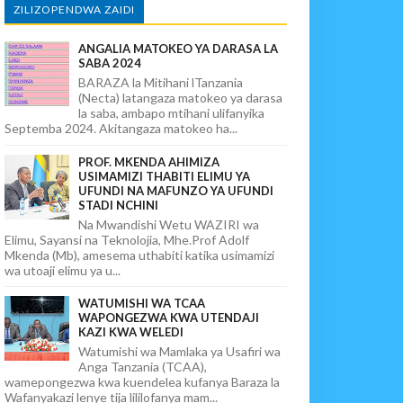
ZILIZOPENDWA ZAIDI
ANGALIA MATOKEO YA DARASA LA
SABA 2024
BARAZA la Mitihani lTanzania
(Necta) latangaza matokeo ya darasa
la saba, ambapo mtihani ulifanyika
Septemba 2024. Akitangaza matokeo ha...
PROF. MKENDA AHIMIZA
USIMAMIZI THABITI ELIMU YA
UFUNDI NA MAFUNZO YA UFUNDI
STADI NCHINI
Na Mwandishi Wetu WAZIRI wa
Elimu, Sayansi na Teknolojia, Mhe.Prof Adolf
Mkenda (Mb), amesema uthabiti katika usimamizi
wa utoaji elimu ya u...
WATUMISHI WA TCAA
WAPONGEZWA KWA UTENDAJI
KAZI KWA WELEDI
Watumishi wa Mamlaka ya Usafiri wa
Anga Tanzania (TCAA),
wamepongezwa kwa kuendelea kufanya Baraza la
Wafanyakazi lenye tija lililofanya mam...