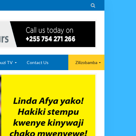

uzi TV
Contact Us
Zilizobamba