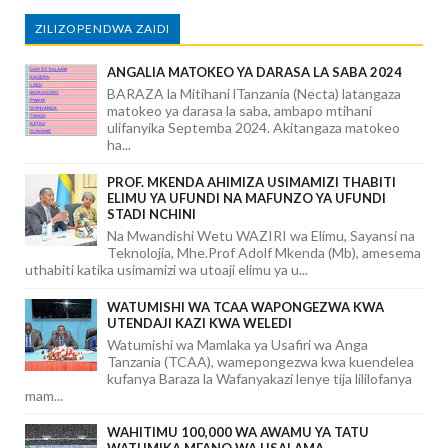
ZILIZOPENDWA ZAIDI
ANGALIA MATOKEO YA DARASA LA SABA 2024
BARAZA la Mitihani lTanzania (Necta) latangaza
matokeo ya darasa la saba, ambapo mtihani
ulifanyika Septemba 2024. Akitangaza matokeo
ha...
PROF. MKENDA AHIMIZA USIMAMIZI THABITI
ELIMU YA UFUNDI NA MAFUNZO YA UFUNDI
STADI NCHINI
Na Mwandishi Wetu WAZIRI wa Elimu, Sayansi na
Teknolojia, Mhe.Prof Adolf Mkenda (Mb), amesema
uthabiti katika usimamizi wa utoaji elimu ya u...
WATUMISHI WA TCAA WAPONGEZWA KWA
UTENDAJI KAZI KWA WELEDI
Watumishi wa Mamlaka ya Usafiri wa Anga
Tanzania (TCAA), wamepongezwa kwa kuendelea
kufanya Baraza la Wafanyakazi lenye tija lililofanya
mam...
WAHITIMU 100,000 WA AWAMU YA TATU