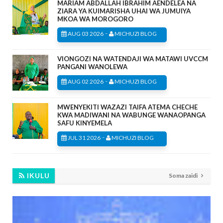
MARIAM ABDALLAH IBRAHIM AENDELEA NA
ZIARA YA KUIMARISHA UHAI WA JUMUIYA
MKOA WA MOROGORO
-
AUG 03 2026
MICHUZI BLOG
VIONGOZI NA WATENDAJI WA MATAWI UVCCM
PANGANI WANOLEWA
-
AUG 02 2026
MICHUZI BLOG
MWENYEKITI WAZAZI TAIFA ATEMA CHECHE
KWA MADIWANI NA WABUNGE WANAOPANGA
SAFU KINYEMELA
-
JUL 31 2026
MICHUZI BLOG
IKULU
Soma zaidi