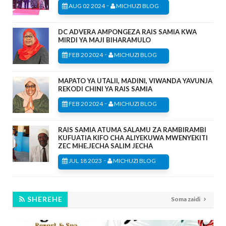
-
AUG 02 2024
MICHUZI BLOG
DC ADVERA AMPONGEZA RAIS SAMIA KWA
MIRDI YA MAJI BIHARAMULO
-
FEB 20 2024
MICHUZI BLOG
MAPATO YA UTALII, MADINI, VIWANDA YAVUNJA
REKODI CHINI YA RAIS SAMIA
-
FEB 20 2024
MICHUZI BLOG
RAIS SAMIA ATUMA SALAMU ZA RAMBIRAMBI
KUFUATIA KIFO CHA ALIYEKUWA MWENYEKITI
ZEC MHE.JECHA SALIM JECHA
-
JUL 18 2023
MICHUZI BLOG
SHEREHE
Soma zaidi