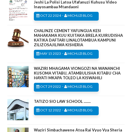
Jeshi La Polisi Latoa Ufafanuzi Kuhusu Video
Inayosambaa Mtandaoni
-
OCT 22 2024
MICHUZI BLOG
CHALINZE CEMENT YAFUNGUA KESI
MAHAKAMA KUU KUITAKA BRELA KUIRUDISHA
KATIKA DAFTARI LINALOTAMBUA KAMPUNI
ZILIZOSAJILIWA KISHERIA
-
MAY 15 2023
MICHUZI BLOG
WAZIRI MHAGAMA VIONGOZI NA WANANCHI
KUSOMA VITABU, ATAMBULISHA KITABU CHA
HAYATI MKAPA TOLEO LA KISWAHILI
-
OCT 29 2022
MICHUZI BLOG
TATIZO SIO LAW SCHOOL ........
-
OCT 12 2022
MICHUZI BLOG
Waziri Simbachawene Atoa Rai Vyuo Vya Sheria