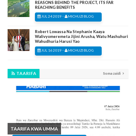
REASONS BEHIND THE PROJECT, ITS FAR
REACHING BENEFITS
-
JUL 24 2019
MICHUZI BLOG
Robert Lowassa Na Stephanie Kaaya
Walivyomeremeta Jijini Arusha, Watu Mashuhuri
Wahudhuria Harusi Yao
-
JUL 16 2019
MICHUZI BLOG
TAARIFA
Soma zaidi
TAARIFA KWA UMMA