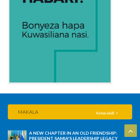
MAKALA
Soma zaidi
A NEW CHAPTER IN AN OLD FRIENDSHIP:
PRESIDENT SAMIA'S LEADERSHIP LEGACY