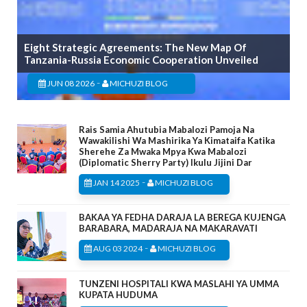
Eight Strategic Agreements: The New Map Of
Tanzania-Russia Economic Cooperation Unveiled
-
JUN 08 2026
MICHUZI BLOG
Rais Samia Ahutubia Mabalozi Pamoja Na
Wawakilishi Wa Mashirika Ya Kimataifa Katika
Sherehe Za Mwaka Mpya Kwa Mabalozi
(Diplomatic Sherry Party) Ikulu Jijini Dar
-
JAN 14 2025
MICHUZI BLOG
BAKAA YA FEDHA DARAJA LA BEREGA KUJENGA
BARABARA, MADARAJA NA MAKARAVATI
-
AUG 03 2024
MICHUZI BLOG
TUNZENI HOSPITALI KWA MASLAHI YA UMMA
KUPATA HUDUMA