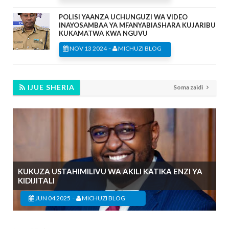
POLISI YAANZA UCHUNGUZI WA VIDEO
INAYOSAMBAA YA MFANYABIASHARA KUJARIBU
KUKAMATWA KWA NGUVU
-
NOV 13 2024
MICHUZI BLOG
IJUE SHERIA
Soma zaidi
KUKUZA USTAHIMILIVU WA AKILI KATIKA ENZI YA
KIDIJITALI
-
JUN 04 2025
MICHUZI BLOG