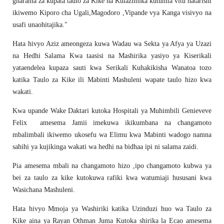
gharama za kupata taulo za Kike na Kulazimika kutumia vitu hatarishi
ikiwemo Kiporo cha Ugali,Magodoro ,Vipande vya Kanga visivyo na
usafi unaohitajika."
Hata hivyo Aziz ameongeza kuwa Wadau wa Sekta ya Afya ya Uzazi
na Hedhi Salama Kwa taasisi na Mashirika yasiyo ya Kiserikali
yataendelea kupaza sauti kwa Serikali Kuhakikisha Wanatoa tozo
katika Taulo za Kike ili Mabinti Mashuleni wapate taulo hizo kwa
wakati.
Kwa upande Wake Daktari kutoka Hospitali ya Muhimbili Genieveve
Felix amesema Jamii imekuwa ikikumbana na changamoto
mbalimbali ikiwemo ukosefu wa Elimu kwa Mabinti wadogo namna
sahihi ya kujikinga wakati wa hedhi na bidhaa ipi ni salama zaidi.
Pia amesema mbali na changamoto hizo ,ipo changamoto kubwa ya
bei za taulo za kike kutokuwa rafiki kwa watumiaji hususani kwa
Wasichana Mashuleni.
Hata hivyo Mmoja ya Washiriki katika Uzinduzi huo wa Taulo za
Kike aina ya Rayan Othman Juma Kutoka shirika la Ecao amesema