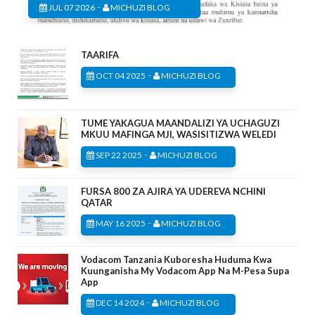
-
JUL 07 2026
MICHUZI BLOG
TAARIFA
-
OCT 04 2025
MICHUZI BLOG
TUME YAKAGUA MAANDALIZI YA UCHAGUZI
MKUU MAFINGA MJI, WASISITIZWA WELEDI
-
SEP 22 2025
MICHUZI BLOG
FURSA 800 ZA AJIRA YA UDEREVA NCHINI
QATAR
-
MAY 16 2025
MICHUZI BLOG
Vodacom Tanzania Kuboresha Huduma Kwa
Kuunganisha My Vodacom App Na M-Pesa Supa
App
-
DEC 14 2024
MICHUZI BLOG