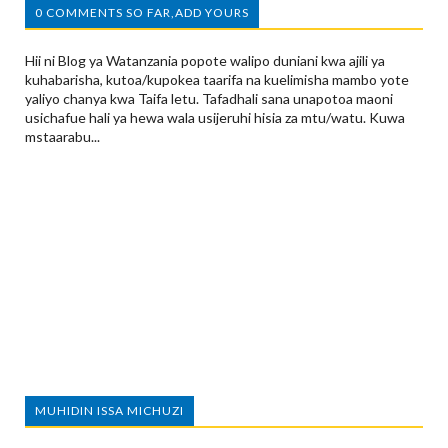
0 COMMENTS SO FAR,ADD YOURS
Hii ni Blog ya Watanzania popote walipo duniani kwa ajili ya
kuhabarisha, kutoa/kupokea taarifa na kuelimisha mambo yote
yaliyo chanya kwa Taifa letu. Tafadhali sana unapotoa maoni
usichafue hali ya hewa wala usijeruhi hisia za mtu/watu. Kuwa
mstaarabu...
MUHIDIN ISSA MICHUZI