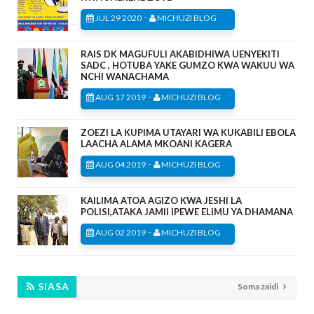
-
JUL 29 2020
MICHUZI BLOG
RAIS DK MAGUFULI AKABIDHIWA UENYEKITI
SADC , HOTUBA YAKE GUMZO KWA WAKUU WA
NCHI WANACHAMA
-
AUG 17 2019
MICHUZI BLOG
ZOEZI LA KUPIMA UTAYARI WA KUKABILI EBOLA
LAACHA ALAMA MKOANI KAGERA
-
AUG 04 2019
MICHUZI BLOG
KAILIMA ATOA AGIZO KWA JESHI LA
POLISI,ATAKA JAMII IPEWE ELIMU YA DHAMANA
-
AUG 02 2019
MICHUZI BLOG
SIASA
Soma zaidi