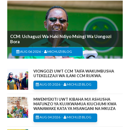
CCM: Uchaguzi Wa Haki Ndiyo Msingi Wa Uongozi
Bora
-
AUG 06 2026
MICHUZI BLOG
VIONGOZI UWT CCM TAIFA WAKUMBUSHA
UTEKELEZAJI WA ILANI CCM RUKWA.
-
AUG 05 2026
MICHUZI BLOG
MWENYEKITI UWT KIBAHA MJI ASHUSHA
MAFUNZO YA KUJIKWAMUA KIUCHUMI KWA
WANAWAKE KATA YA MSANGANI NA MKUZA
-
AUG 04 2026
MICHUZI BLOG