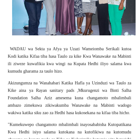
WADAU wa Sekta ya Afya ya Uzazi Wameiomba Serikali kutoa
Kodi katika Kifaa tiba hasa Taulo za kike Kwa Wanawake na Mabinti
ili ziweze kuwafikia kwa wingi na Kupata Hedhi iliyo salama kwa
kumudu gharama za taulo hizo.
Akizungumza na Wanahabari Katika Hafla ya Uzinduzi wa Taulo za
Kike aina ya Rayan sanitary pads ,Mkurugenzi wa Binti Salha
Foundation Salha Aziz amesema kuna changamoto mbalimbali
ambazo zimekuwa zikiwakumba Wanawake na Mabinti wadogo
wakiwa katika siku zao za Hedhi hasa kukosekana na kifaa tiba hicho.
"Kumekuwepo changamoto mbalimbali inayosababisha Kutopatikana
Kwa Hedhi isiyo salama kutokana na kutofikiwa na kutomudu