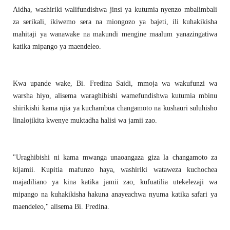
Aidha, washiriki walifundishwa jinsi ya kutumia nyenzo mbalimbali
za serikali, ikiwemo sera na miongozo ya bajeti, ili kuhakikisha
mahitaji ya wanawake na makundi mengine maalum yanazingatiwa
katika mipango ya maendeleo.
Kwa upande wake, Bi. Fredina Saidi, mmoja wa wakufunzi wa
warsha hiyo, alisema waraghibishi wamefundishwa kutumia mbinu
shirikishi kama njia ya kuchambua changamoto na kushauri suluhisho
linalojikita kwenye muktadha halisi wa jamii zao.
"Uraghibishi ni kama mwanga unaoangaza giza la changamoto za
kijamii. Kupitia mafunzo haya, washiriki wataweza kuchochea
majadiliano ya kina katika jamii zao, kufuatilia utekelezaji wa
mipango na kuhakikisha hakuna anayeachwa nyuma katika safari ya
maendeleo," alisema Bi. Fredina.