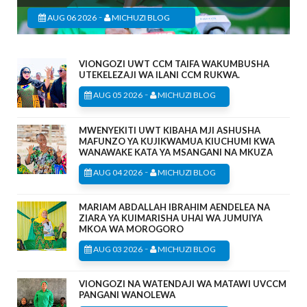
-
AUG 06 2026
MICHUZI BLOG
VIONGOZI UWT CCM TAIFA WAKUMBUSHA
UTEKELEZAJI WA ILANI CCM RUKWA.
-
AUG 05 2026
MICHUZI BLOG
MWENYEKITI UWT KIBAHA MJI ASHUSHA
MAFUNZO YA KUJIKWAMUA KIUCHUMI KWA
WANAWAKE KATA YA MSANGANI NA MKUZA
-
AUG 04 2026
MICHUZI BLOG
MARIAM ABDALLAH IBRAHIM AENDELEA NA
ZIARA YA KUIMARISHA UHAI WA JUMUIYA
MKOA WA MOROGORO
-
AUG 03 2026
MICHUZI BLOG
VIONGOZI NA WATENDAJI WA MATAWI UVCCM
PANGANI WANOLEWA