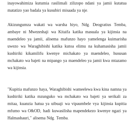
inayowahimiza kutumia rasilimali zilizopo ndani ya jamii kutatua
matatizo yao badala ya kusubiri misaada ya nje.
Akizungumza wakati wa warsha hiyo, Ndg. Deogratius Temba,
ambaye ni Mwezeshaji wa Kitaifa katika masuala ya kijinsia na
maendeleo ya jamii, alisema mafunzo hayo yamelenga kuimarisha
uwezo wa Waraghibishi katika kutoa elimu na kuhamasisha jamii
kushiriki kikamilifu kwenye michakato ya maendeleo, hususan
mchakato wa bajeti na mipango ya maendeleo ya jamii kwa mtazamo
wa kijinsia.
"Kupitia mafunzo haya, Waraghibishi wameelewa kwa kina namna ya
kushiriki katika mzunguko wa mchakato wa bajeti ya serikali za
mitaa, kuanzia hatua ya uibuaji wa vipaumbele vya kijinsia kupitia
mfumo wa O&OD, hadi kuwasilisha mapendekezo kwenye ngazi ya
Halmashauri," alisema Ndg. Temba.