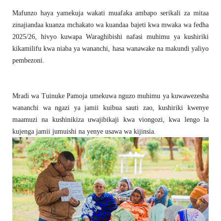
Mafunzo haya yamekuja wakati muafaka ambapo serikali za mitaa
zinajiandaa kuanza mchakato wa kuandaa bajeti kwa mwaka wa fedha
2025/26, hivyo kuwapa Waraghibishi nafasi muhimu ya kushiriki
kikamilifu kwa niaba ya wananchi, hasa wanawake na makundi yaliyo
pembezoni.
Mradi wa Tuinuke Pamoja umekuwa nguzo muhimu ya kuwawezesha
wananchi wa ngazi ya jamii kuibua sauti zao, kushiriki kwenye
maamuzi na kushinikiza uwajibikaji kwa viongozi, kwa lengo la
kujenga jamii jumuishi na yenye usawa wa kijinsia.