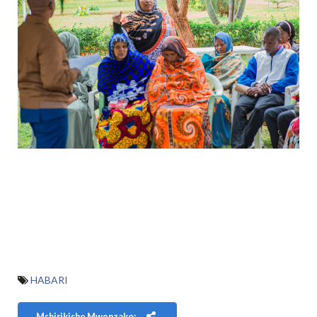
HABARI
Mshirikishe Mwenzako: