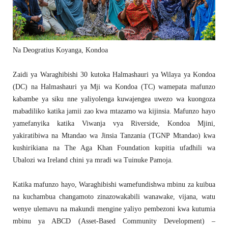
Na Deogratius Koyanga, Kondoa
Zaidi ya Waraghibishi 30 kutoka Halmashauri ya Wilaya ya Kondoa
(DC) na Halmashauri ya Mji wa Kondoa (TC) wamepata mafunzo
kabambe ya siku nne yaliyolenga kuwajengea uwezo wa kuongoza
mabadiliko katika jamii zao kwa mtazamo wa kijinsia. Mafunzo hayo
yamefanyika katika Viwanja vya Riverside, Kondoa Mjini,
yakiratibiwa na Mtandao wa Jinsia Tanzania (TGNP Mtandao) kwa
kushirikiana na The Aga Khan Foundation kupitia ufadhili wa
Ubalozi wa Ireland chini ya mradi wa Tuinuke Pamoja.
Katika mafunzo hayo, Waraghibishi wamefundishwa mbinu za kuibua
na kuchambua changamoto zinazowakabili wanawake, vijana, watu
wenye ulemavu na makundi mengine yaliyo pembezoni kwa kutumia
mbinu ya ABCD (Asset-Based Community Development) –