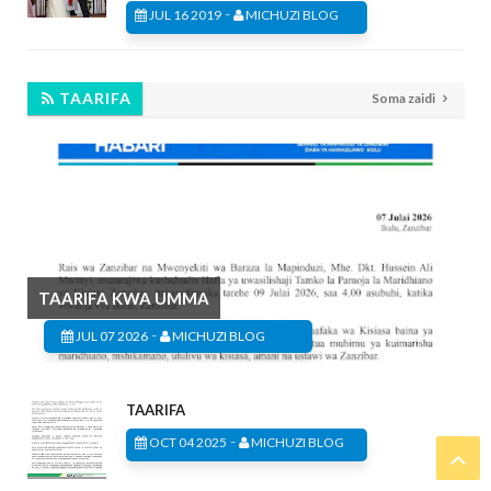
-
JUL 16 2019
MICHUZI BLOG
TAARIFA
Soma zaidi
TAARIFA KWA UMMA
-
JUL 07 2026
MICHUZI BLOG
TAARIFA
-
OCT 04 2025
MICHUZI BLOG