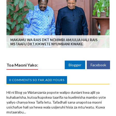
MAKAMU WA RAIS DKT NCHIMBI AMJULIA HALI RAIS
MSTAAFU DKT.KIKWETE NYUMBANI KWAKE
Toa Maoni Yako:
Blogger
Facebook
0 COMMENTS SO FAR,ADD YOURS
Hii ni Blog ya Watanzania popote walipo duniani kwa ajili ya
kuhabarisha, kutoa/kupokea taarifa na kuelimisha mambo yote
yaliyo chanya kwa Taifa letu. Tafadhali sana unapotoa maoni
usichafue hali ya hewa wala usijeruhi hisia za mtu/watu. Kuwa
mstaarabu...