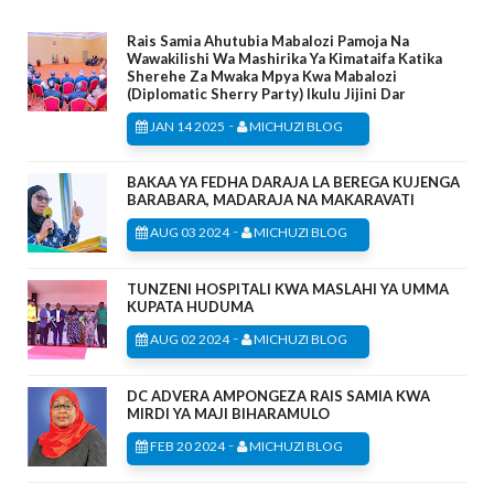
Rais Samia Ahutubia Mabalozi Pamoja Na
Wawakilishi Wa Mashirika Ya Kimataifa Katika
Sherehe Za Mwaka Mpya Kwa Mabalozi
(Diplomatic Sherry Party) Ikulu Jijini Dar
-
JAN 14 2025
MICHUZI BLOG
BAKAA YA FEDHA DARAJA LA BEREGA KUJENGA
BARABARA, MADARAJA NA MAKARAVATI
-
AUG 03 2024
MICHUZI BLOG
TUNZENI HOSPITALI KWA MASLAHI YA UMMA
KUPATA HUDUMA
-
AUG 02 2024
MICHUZI BLOG
DC ADVERA AMPONGEZA RAIS SAMIA KWA
MIRDI YA MAJI BIHARAMULO
-
FEB 20 2024
MICHUZI BLOG