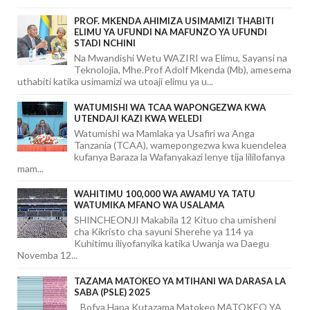
PROF. MKENDA AHIMIZA USIMAMIZI THABITI
ELIMU YA UFUNDI NA MAFUNZO YA UFUNDI
STADI NCHINI
Na Mwandishi Wetu WAZIRI wa Elimu, Sayansi na
Teknolojia, Mhe.Prof Adolf Mkenda (Mb), amesema
uthabiti katika usimamizi wa utoaji elimu ya u...
WATUMISHI WA TCAA WAPONGEZWA KWA
UTENDAJI KAZI KWA WELEDI
Watumishi wa Mamlaka ya Usafiri wa Anga
Tanzania (TCAA), wamepongezwa kwa kuendelea
kufanya Baraza la Wafanyakazi lenye tija lililofanya
mam...
WAHITIMU 100,000 WA AWAMU YA TATU
WATUMIKA MFANO WA USALAMA
SHINCHEONJI Makabila 12 Kituo cha umisheni
cha Kikristo cha sayuni Sherehe ya 114 ya
Kuhitimu iliyofanyika katika Uwanja wa Daegu
Novemba 12...
TAZAMA MATOKEO YA MTIHANI WA DARASA LA
SABA (PSLE) 2025
Bofya Hapa Kutazama Matokeo MATOKEO YA