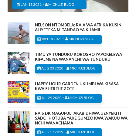
-
JAN 18 2021
MICHUZI BLOG
NELSON NTOMBELA; RAIA WA AFRIKA KUSINI
ALIYETEKA MITANDAO YA KIJAMII
-
JAN 14 2021
MICHUZI BLOG
TIMU YA TUNDURU KOROSHO YAPOKELEWA
KIFALME NA WANANCHI WA TUNDURU
-
AUG 03 2020
MICHUZI BLOG
HAPPY HOUR GARDEN UKUMBI WA KISASA
KWA SHEREHE ZOTE
-
JUL 29 2020
MICHUZI BLOG
RAIS DK MAGUFULI AKABIDHIWA UENYEKITI
SADC , HOTUBA YAKE GUMZO KWA WAKUU WA
NCHI WANACHAMA
-
AUG 17 2019
MICHUZI BLOG