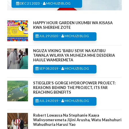
-
DEC 21 2023
MICHUZI BLOG
HAPPY HOUR GARDEN UKUMBI WA KISASA
KWA SHEREHE ZOTE
-
JUL 29 2020
MICHUZI BLOG
NGUZA VIKING 'BABU SEYA' NA KATIBU
TAWALA WILAYA YA MUHEZA MHE DESDERIA
HAULE WAMEREMETA
-
SEP 08 2019
MICHUZI BLOG
STIEGLER’S GORGE HYDROPOWER PROJECT:
REASONS BEHIND THE PROJECT, ITS FAR
REACHING BENEFITS
-
JUL 24 2019
MICHUZI BLOG
Robert Lowassa Na Stephanie Kaaya
Walivyomeremeta Jijini Arusha, Watu Mashuhuri
Wahudhuria Harusi Yao