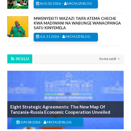
-
AUG 02 2026
MICHUZI BLOG
MWENYEKITI WAZAZI TAIFA ATEMA CHECHE
KWA MADIWANI NA WABUNGE WANAOPANGA
SAFU KINYEMELA
-
JUL 31 2026
MICHUZI BLOG
IKULU
Soma zaidi
Eight Strategic Agreements: The New Map Of
Tanzania-Russia Economic Cooperation Unveiled
-
JUN 08 2026
MICHUZI BLOG