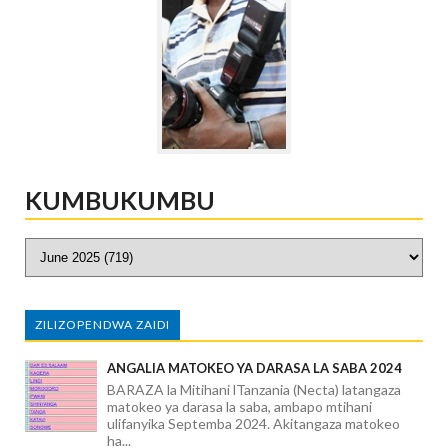
KUMBUKUMBU
ZILIZOPENDWA ZAIDI
ANGALIA MATOKEO YA DARASA LA SABA 2024
BARAZA la Mitihani lTanzania (Necta) latangaza
matokeo ya darasa la saba, ambapo mtihani
ulifanyika Septemba 2024. Akitangaza matokeo
ha...