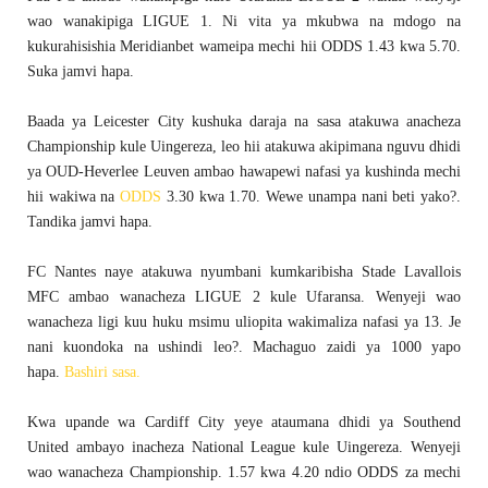
wao wanakipiga LIGUE 1. Ni vita ya mkubwa na mdogo na
kukurahisishia Meridianbet wameipa mechi hii ODDS 1.43 kwa 5.70.
Suka jamvi hapa.
Baada ya Leicester City kushuka daraja na sasa atakuwa anacheza
Championship kule Uingereza, leo hii atakuwa akipimana nguvu dhidi
ya OUD-Heverlee Leuven ambao hawapewi nafasi ya kushinda mechi
hii wakiwa na
ODDS
3.30 kwa 1.70. Wewe unampa nani beti yako?.
Tandika jamvi hapa.
FC Nantes naye atakuwa nyumbani kumkaribisha Stade Lavallois
MFC ambao wanacheza LIGUE 2 kule Ufaransa. Wenyeji wao
wanacheza ligi kuu huku msimu uliopita wakimaliza nafasi ya 13. Je
nani kuondoka na ushindi leo?. Machaguo zaidi ya 1000 yapo
hapa.
Bashiri sasa.
Kwa upande wa Cardiff City yeye ataumana dhidi ya Southend
United ambayo inacheza National League kule Uingereza. Wenyeji
wao wanacheza Championship. 1.57 kwa 4.20 ndio ODDS za mechi