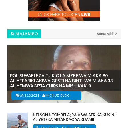
MAJAMBO
Soma zaidi
POLISI WAELEZA TUKIO LA MZEE WA MIAKA 80
ALIYEFARIKI AKIWA GESTI NA BINTI WA MIAKA 33
ALIYEMWAGIZIA CHIPS NA MISHIKAKI 3
-
JAN 18 2021
MICHUZI BLOG
NELSON NTOMBELA; RAIA WA AFRIKA KUSINI
ALIYETEKA MITANDAO YA KIJAMII
-
JAN 14 2021
MICHUZI BLOG