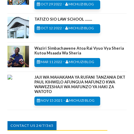
-
OCT 29 2022
MICHUZI BLOG
TATIZO SIO LAW SCHOOL ........
-
OCT 12 2022
MICHUZI BLOG
Waziri Simbachawene Atoa Rai Vyuo Vya Sheria
Kutoa Msaada Wa Sheria
-
MAR 11 2022
MICHUZI BLOG
JAJI WA MAHAKAMA YA RUFANI TANZANIA DKT
PAUL KIHWELO AFUNGUA MAFUNZO KWA
WAWEZESHAJI WA MAFUNZO YA HAKI ZA
WATOTO
-
NOV 15 2021
MICHUZI BLOG
CONTACT US 24/7/365