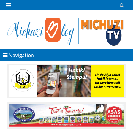


Navigation