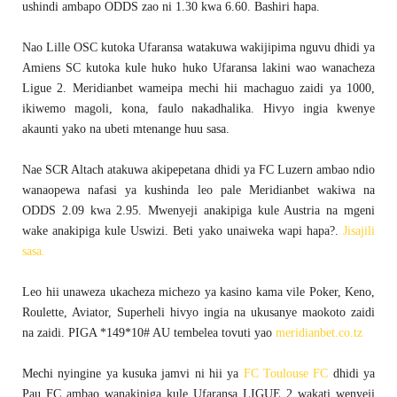
ushindi ambapo ODDS zao ni 1.30 kwa 6.60. Bashiri hapa.
Nao Lille OSC kutoka Ufaransa watakuwa wakijipima nguvu dhidi ya
Amiens SC kutoka kule huko huko Ufaransa lakini wao wanacheza
Ligue 2. Meridianbet wameipa mechi hii machaguo zaidi ya 1000,
ikiwemo magoli, kona, faulo nakadhalika. Hivyo ingia kwenye
akaunti yako na ubeti mtenange huu sasa.
Nae SCR Altach atakuwa akipepetana dhidi ya FC Luzern ambao ndio
wanaopewa nafasi ya kushinda leo pale Meridianbet wakiwa na
ODDS 2.09 kwa 2.95. Mwenyeji anakipiga kule Austria na mgeni
wake anakipiga kule Uswizi. Beti yako unaiweka wapi hapa?.
Jisajili
sasa.
Leo hii unaweza ukacheza michezo ya kasino kama vile Poker, Keno,
Roulette, Aviator, Superheli hivyo ingia na ukusanye maokoto zaidi
na zaidi. PIGA *149*10# AU tembelea tovuti yao
meridianbet.co.tz
Mechi nyingine ya kusuka jamvi ni hii ya
FC Toulouse FC
dhidi ya
Pau FC ambao wanakipiga kule Ufaransa LIGUE 2 wakati wenyeji