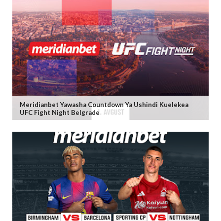
Meridianbet Yawasha Countdown Ya Ushindi Kuelekea
UFC Fight Night Belgrade