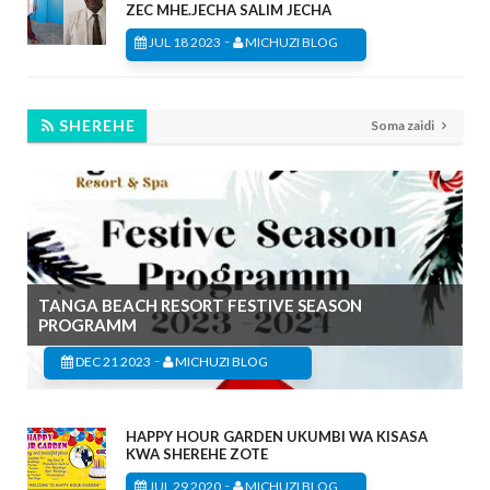
ZEC MHE.JECHA SALIM JECHA
-
JUL 18 2023
MICHUZI BLOG
SHEREHE
Soma zaidi
TANGA BEACH RESORT FESTIVE SEASON
PROGRAMM
-
DEC 21 2023
MICHUZI BLOG
HAPPY HOUR GARDEN UKUMBI WA KISASA
KWA SHEREHE ZOTE
-
JUL 29 2020
MICHUZI BLOG