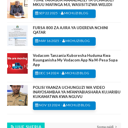
TUME YAKAGUA MAANDALIZI YA UCHAGUZI
MKUU MAFINGA MJI, WASISITIZWA WELEDI
-
SEP 22 2025
MICHUZI BLOG
FURSA 800 ZA AJIRA YA UDEREVA NCHINI
QATAR
-
MAY 16 2025
MICHUZI BLOG
Vodacom Tanzania Kuboresha Huduma Kwa
Kuunganisha My Vodacom App Na M-Pesa Supa
App
-
DEC 14 2024
MICHUZI BLOG
POLISI YAANZA UCHUNGUZI WA VIDEO
INAYOSAMBAA YA MFANYABIASHARA KUJARIBU
KUKAMATWA KWA NGUVU
-
NOV 13 2024
MICHUZI BLOG
IJUE SHERIA
Soma zaidi