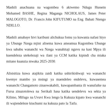
Mashili anachuana na wagombea 6 akiwemo Ndugu Hussein
Mohamed BASHE, Regina Maganga NICHOLAUS, James Peter
MALOGOTO, Dr. Francis John KIFUTUMO na Eng. Bahati Ntengo
NDILLO.
Mashili amabaye hivi karibuni alichukua fomu ya kuwania nafasi hiyo
ya Ubunge Nzega mjini alisema kuwa ameamua Kugombea Ubunge
kwa sababu wananchi wa Nzega wanahitaji nguvu na kasi Mpya ili
kuendeleza utekelezaji wa ilani ya CCM katika kipindi cha miaka
mitano kuanzia mwaka 2025-2030.
Alisisitiza kuwa atajikita zaidi katika ushirikishwaji wa wananchi
kwenye mambo ya msingi ya maendeleo endelevu, kuwasemea
wananchi Changamoto zinaowakabili, kuwapambania ili wanufaike na
Fursa zinazotolewa na Serikali hasa katika uendelevu wa sekta ya
Kilimo, Mifugo na Uvuvi Kwa lengo la Kukuza kipato kwa wananchi
ili wajiendeleze kiuchumi na kukuza pato la Taifa.