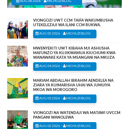
-
AUG 06 2026
MICHUZI BLOG
VIONGOZI UWT CCM TAIFA WAKUMBUSHA
UTEKELEZAJI WA ILANI CCM RUKWA.
-
AUG 05 2026
MICHUZI BLOG
MWENYEKITI UWT KIBAHA MJI ASHUSHA
MAFUNZO YA KUJIKWAMUA KIUCHUMI KWA
WANAWAKE KATA YA MSANGANI NA MKUZA
-
AUG 04 2026
MICHUZI BLOG
MARIAM ABDALLAH IBRAHIM AENDELEA NA
ZIARA YA KUIMARISHA UHAI WA JUMUIYA
MKOA WA MOROGORO
-
AUG 03 2026
MICHUZI BLOG
VIONGOZI NA WATENDAJI WA MATAWI UVCCM
PANGANI WANOLEWA
-
AUG 02 2026
MICHUZI BLOG