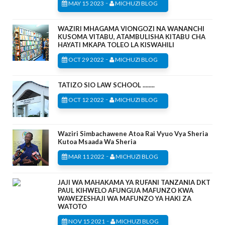
-
MAY 15 2023
MICHUZI BLOG
WAZIRI MHAGAMA VIONGOZI NA WANANCHI
KUSOMA VITABU, ATAMBULISHA KITABU CHA
HAYATI MKAPA TOLEO LA KISWAHILI
-
OCT 29 2022
MICHUZI BLOG
TATIZO SIO LAW SCHOOL ........
-
OCT 12 2022
MICHUZI BLOG
Waziri Simbachawene Atoa Rai Vyuo Vya Sheria
Kutoa Msaada Wa Sheria
-
MAR 11 2022
MICHUZI BLOG
JAJI WA MAHAKAMA YA RUFANI TANZANIA DKT
PAUL KIHWELO AFUNGUA MAFUNZO KWA
WAWEZESHAJI WA MAFUNZO YA HAKI ZA
WATOTO
-
NOV 15 2021
MICHUZI BLOG