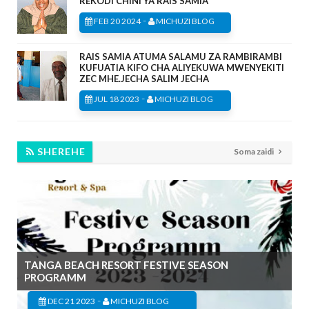
REKODI CHINI YA RAIS SAMIA
-
FEB 20 2024
MICHUZI BLOG
RAIS SAMIA ATUMA SALAMU ZA RAMBIRAMBI
KUFUATIA KIFO CHA ALIYEKUWA MWENYEKITI
ZEC MHE.JECHA SALIM JECHA
-
JUL 18 2023
MICHUZI BLOG
SHEREHE
Soma zaidi
TANGA BEACH RESORT FESTIVE SEASON
PROGRAMM
-
DEC 21 2023
MICHUZI BLOG