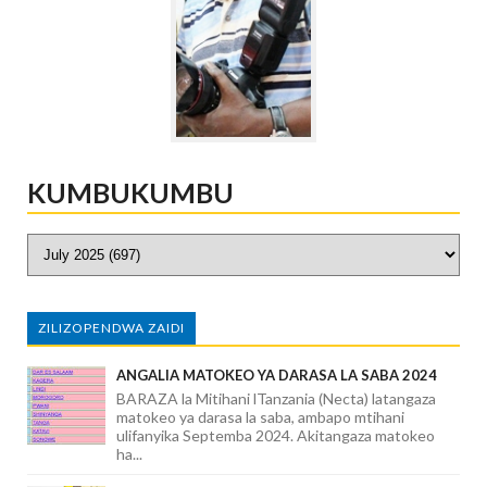
KUMBUKUMBU
ZILIZOPENDWA ZAIDI
ANGALIA MATOKEO YA DARASA LA SABA 2024
BARAZA la Mitihani lTanzania (Necta) latangaza
matokeo ya darasa la saba, ambapo mtihani
ulifanyika Septemba 2024. Akitangaza matokeo
ha...