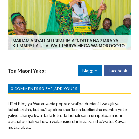
MARIAM ABDALLAH IBRAHIM AENDELEA NA ZIARA YA
KUIMARISHA UHAI WA JUMUIYA MKOA WA MOROGORO
Toa Maoni Yako:
Blogger
Facebook
0 COMMENTS SO FAR,ADD YOURS
Hii ni Blog ya Watanzania popote walipo duniani kwa ajili ya
kuhabarisha, kutoa/kupokea taarifa na kuelimisha mambo yote
yaliyo chanya kwa Taifa letu. Tafadhali sana unapotoa maoni
usichafue hali ya hewa wala usijeruhi hisia za mtu/watu. Kuwa
mstaarabu...