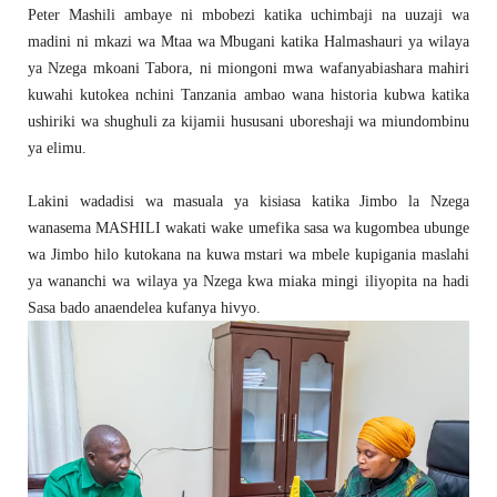
Peter Mashili ambaye ni mbobezi katika uchimbaji na uuzaji wa
madini ni mkazi wa Mtaa wa Mbugani katika Halmashauri ya wilaya
ya Nzega mkoani Tabora, ni miongoni mwa wafanyabiashara mahiri
kuwahi kutokea nchini Tanzania ambao wana historia kubwa katika
ushiriki wa shughuli za kijamii hususani uboreshaji wa miundombinu
ya elimu.
Lakini wadadisi wa masuala ya kisiasa katika Jimbo la Nzega
wanasema MASHILI wakati wake umefika sasa wa kugombea ubunge
wa Jimbo hilo kutokana na kuwa mstari wa mbele kupigania maslahi
ya wananchi wa wilaya ya Nzega kwa miaka mingi iliyopita na hadi
Sasa bado anaendelea kufanya hivyo.