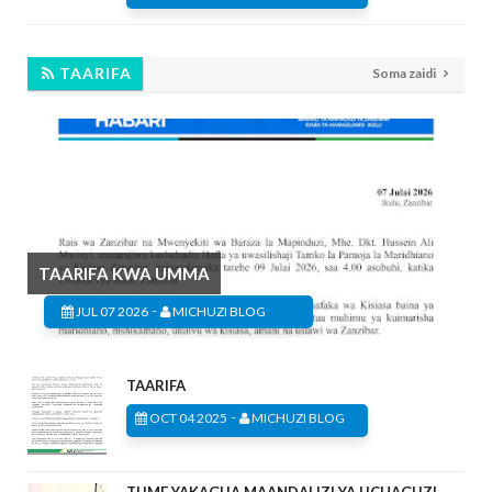
TAARIFA
Soma zaidi
TAARIFA KWA UMMA
-
JUL 07 2026
MICHUZI BLOG
TAARIFA
-
OCT 04 2025
MICHUZI BLOG