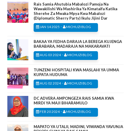
Rais Samia Ahutubia Mabalozi Pamoja Na
Wawakilishi Wa Mashirika Ya Kimataifa Katika
Sherehe Za Mwaka Mpya Kwa Mabalozi
(Diplomatic Sherry Party) Ikulu Jijini Dar
-
JAN 14 2025
MICHUZI BLOG
BAKAA YA FEDHA DARAJA LA BEREGA KUJENGA
BARABARA, MADARAJA NA MAKARAVATI
-
AUG 03 2024
MICHUZI BLOG
TUNZENI HOSPITALI KWA MASLAHI YA UMMA
KUPATA HUDUMA
-
AUG 02 2024
MICHUZI BLOG
DC ADVERA AMPONGEZA RAIS SAMIA KWA
MIRDI YA MAJI BIHARAMULO
-
FEB 20 2024
MICHUZI BLOG
MAPATO YA UTALII, MADINI, VIWANDA YAVUNJA