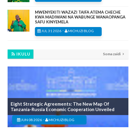
MWENYEKITI WAZAZI TAIFA ATEMA CHECHE
KWA MADIWANI NA WABUNGE WANAOPANGA
SAFU KINYEMELA
-
JUL 31 2026
MICHUZI BLOG
IKULU
Soma zaidi
Eight Strategic Agreements: The New Map Of
Tanzania-Russia Economic Cooperation Unveiled
-
JUN 08 2026
MICHUZI BLOG