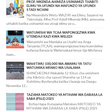
PROF. MKENDA AHIMIZA USIMAMIZI THABITI
ELIMU YA UFUNDI NA MAFUNZO YA UFUNDI
STADI NCHINI
Na Mwandishi Wetu WAZIRI wa Elimu, Sayansi na
Teknolojia, Mhe.Prof Adolf Mkenda (Mb), amesema
uthabiti katika usimamizi wa utoaji elimu ya u...
WATUMISHI WA TCAA WAPONGEZWA KWA
UTENDAJI KAZI KWA WELEDI
Watumishi wa Mamlaka ya Usafiri wa Anga
Tanzania (TCAA), wamepongezwa kwa kuendelea
kufanya Baraza la Wafanyakazi lenye tija lililofanya
mam...
WAHITIMU 100,000 WA AWAMU YA TATU
WATUMIKA MFANO WA USALAMA
SHINCHEONJI Makabila 12 Kituo cha umisheni
cha Kikristo cha sayuni Sherehe ya 114 ya
Kuhitimu iliyofanyika katika Uwanja wa Daegu
Novemba 12...
TAZAMA MATOKEO YA MTIHANI WA DARASA LA
SABA (PSLE) 2025
Bofya Hapa Kutazama Matokeo MATOKEO YA
MTIHANI WA DARASA LA SABA (PSLE) 2025