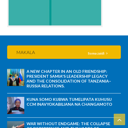
MAKALA
Soma zaidi
A NEW CHAPTER IN AN OLD FRIENDSHIP:
PRESIDENT SAMIA'S LEADERSHIP LEGACY
AND THE CONSOLIDATION OF TANZANIA–
RUSSIA RELATIONS.
KUNA SOMO KUBWA TUMELIPATA KUHUSU
CCM INAVYOKABILIANA NA CHANGAMOTO
WAR WITHOUT ENDGAME: THE COLLAPSE