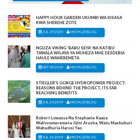
HAPPY HOUR GARDEN UKUMBI WA KISASA
KWA SHEREHE ZOTE
-
JUL 29 2020
MICHUZI BLOG
NGUZA VIKING 'BABU SEYA' NA KATIBU
TAWALA WILAYA YA MUHEZA MHE DESDERIA
HAULE WAMEREMETA
-
SEP 08 2019
MICHUZI BLOG
STIEGLER’S GORGE HYDROPOWER PROJECT:
REASONS BEHIND THE PROJECT, ITS FAR
REACHING BENEFITS
-
JUL 24 2019
MICHUZI BLOG
Robert Lowassa Na Stephanie Kaaya
Walivyomeremeta Jijini Arusha, Watu Mashuhuri
Wahudhuria Harusi Yao
-
JUL 16 2019
MICHUZI BLOG