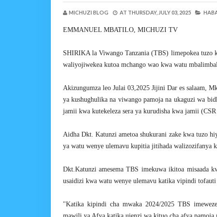
MICHUZI BLOG
AT
THURSDAY, JULY 03, 2025
HABA
EMMANUEL MBATILO, MICHUZI TV
SHIRIKA la Viwango Tanzania (TBS) limepokea tuzo kuto
waliyojiwekea kutoa mchango wao kwa watu mbalimbali
Akizungumza leo Julai 03,2025 Jijini Dar es salaam, 
ya kushughulika na viwango pamoja na ukaguzi wa bidha
jamii kwa kutekeleza sera ya kurudisha kwa jamii (CS
Aidha Dkt. Katunzi ametoa shukurani zake kwa tuzo 
ya watu wenye ulemavu kupitia jitihada walizozifanya k
Dkt.Katunzi amesema TBS imekuwa ikitoa misaada kw
usaidizi kwa watu wenye ulemavu katika vipindi tofauti 
"Katika kipindi cha mwaka 2024/2025 TBS imeweze
mawili ya Afya katika ujenzi wa kituo cha afya pamoj