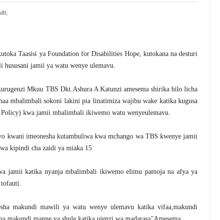
RI,
ka Taasisi ya Foundation for Disabilities Hope, kutokana na desturi
 hususani jamii ya watu wenye ulemavu.
Mkurugenzi Mkuu TBS Dkt.Ashura A Katunzi amesema shirika hilo licha
a mbalimbali sokoni lakini pia linatimiza wajibu wake katika kugusa
R Policy) kwa jamii mbalimbali ikiwemo watu wenyeulemavu.
hiyo kwani imeonesha kutambuliwa kwa mchango wa TBS kwenye jamii
wa kipindi cha zaidi ya miaka 15.
a jamii katika nyanja mbalimbali ikiwemo elimu pamoja na afya ya
tofauti.
sha makundi mawili ya watu wenye ulemavu katika vifaa,makundi
a na makundi manne ya shule katika ujenzi wa madarasa"Amesema.