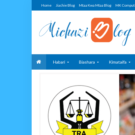
Home
Jiachie Blog
Mtaa Kwa Mtaa Blog
MK Comput
Habari
Biashara
Kimataifa