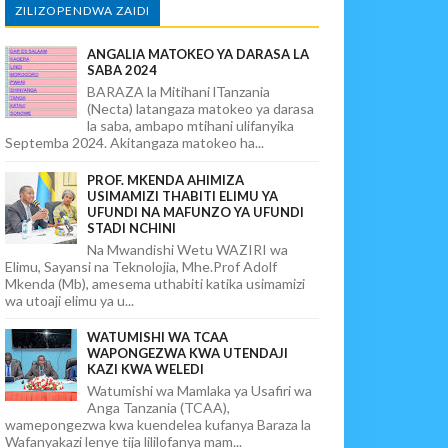
ZILIZOPENDWA ZAIDI
ANGALIA MATOKEO YA DARASA LA
SABA 2024
BARAZA la Mitihani lTanzania
(Necta) latangaza matokeo ya darasa
la saba, ambapo mtihani ulifanyika
Septemba 2024. Akitangaza matokeo ha...
PROF. MKENDA AHIMIZA
USIMAMIZI THABITI ELIMU YA
UFUNDI NA MAFUNZO YA UFUNDI
STADI NCHINI
Na Mwandishi Wetu WAZIRI wa
Elimu, Sayansi na Teknolojia, Mhe.Prof Adolf
Mkenda (Mb), amesema uthabiti katika usimamizi
wa utoaji elimu ya u...
WATUMISHI WA TCAA
WAPONGEZWA KWA UTENDAJI
KAZI KWA WELEDI
Watumishi wa Mamlaka ya Usafiri wa
Anga Tanzania (TCAA),
wamepongezwa kwa kuendelea kufanya Baraza la
Wafanyakazi lenye tija lililofanya mam...