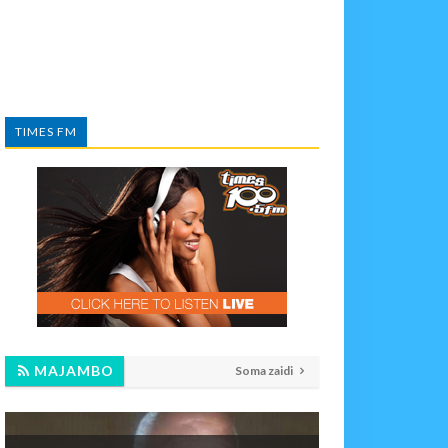
TIMES FM
MAJAMBO
Soma zaidi