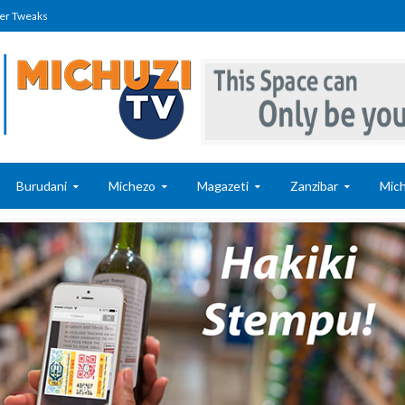
er Tweaks
Burudani
Michezo
Magazeti
Zanzibar
Mich