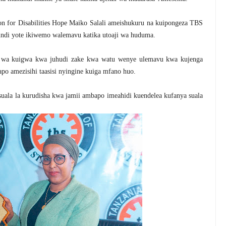
n for Disabilities Hope Maiko Salali ameishukuru na kuipongeza TBS
ndi yote ikiwemo walemavu katika utoaji wa huduma.
o wa kuigwa kwa juhudi zake kwa watu wenye ulemavu kwa kujenga
o amezisihi taasisi nyingine kuiga mfano huo.
uala la kurudisha kwa jamii ambapo imeahidi kuendelea kufanya suala