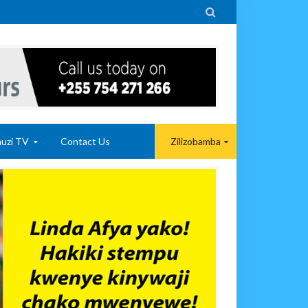

uzi TV
Contact Us
Zilizobamba