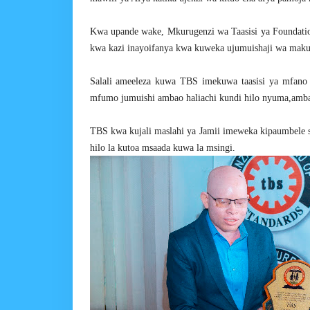
Kwa upande wake, Mkurugenzi wa Taasisi ya Foundatio
kwa kazi inayoifanya kwa kuweka ujumuishaji wa maku
Salali ameeleza kuwa TBS imekuwa taasisi ya mfan
mfumo jumuishi ambao haliachi kundi hilo nyuma,ambap
TBS kwa kujali maslahi ya Jamii imeweka kipaumbele s
hilo la kutoa msaada kuwa la msingi.