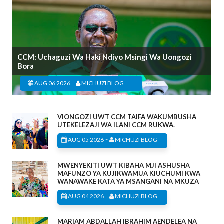
CCM: Uchaguzi Wa Haki Ndiyo Msingi Wa Uongozi
Bora
-
AUG 06 2026
MICHUZI BLOG
VIONGOZI UWT CCM TAIFA WAKUMBUSHA
UTEKELEZAJI WA ILANI CCM RUKWA.
-
AUG 05 2026
MICHUZI BLOG
MWENYEKITI UWT KIBAHA MJI ASHUSHA
MAFUNZO YA KUJIKWAMUA KIUCHUMI KWA
WANAWAKE KATA YA MSANGANI NA MKUZA
-
AUG 04 2026
MICHUZI BLOG
MARIAM ABDALLAH IBRAHIM AENDELEA NA