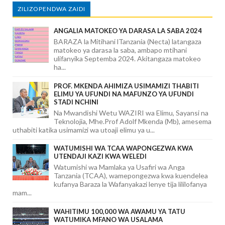
ZILIZOPENDWA ZAIDI
ANGALIA MATOKEO YA DARASA LA SABA 2024
BARAZA la Mitihani lTanzania (Necta) latangaza
matokeo ya darasa la saba, ambapo mtihani
ulifanyika Septemba 2024. Akitangaza matokeo
ha...
PROF. MKENDA AHIMIZA USIMAMIZI THABITI
ELIMU YA UFUNDI NA MAFUNZO YA UFUNDI
STADI NCHINI
Na Mwandishi Wetu WAZIRI wa Elimu, Sayansi na
Teknolojia, Mhe.Prof Adolf Mkenda (Mb), amesema
uthabiti katika usimamizi wa utoaji elimu ya u...
WATUMISHI WA TCAA WAPONGEZWA KWA
UTENDAJI KAZI KWA WELEDI
Watumishi wa Mamlaka ya Usafiri wa Anga
Tanzania (TCAA), wamepongezwa kwa kuendelea
kufanya Baraza la Wafanyakazi lenye tija lililofanya
mam...
WAHITIMU 100,000 WA AWAMU YA TATU
WATUMIKA MFANO WA USALAMA