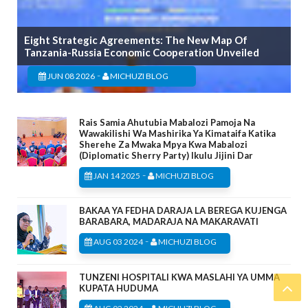
Eight Strategic Agreements: The New Map Of
Tanzania-Russia Economic Cooperation Unveiled
-
JUN 08 2026
MICHUZI BLOG
Rais Samia Ahutubia Mabalozi Pamoja Na
Wawakilishi Wa Mashirika Ya Kimataifa Katika
Sherehe Za Mwaka Mpya Kwa Mabalozi
(Diplomatic Sherry Party) Ikulu Jijini Dar
-
JAN 14 2025
MICHUZI BLOG
BAKAA YA FEDHA DARAJA LA BEREGA KUJENGA
BARABARA, MADARAJA NA MAKARAVATI
-
AUG 03 2024
MICHUZI BLOG
TUNZENI HOSPITALI KWA MASLAHI YA UMMA
KUPATA HUDUMA
-