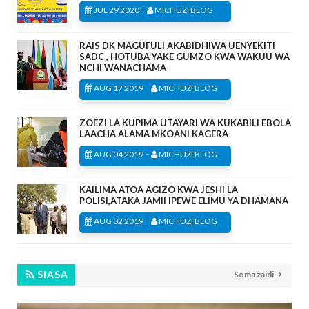
-
JUL 29 2020
MICHUZI BLOG
RAIS DK MAGUFULI AKABIDHIWA UENYEKITI
SADC , HOTUBA YAKE GUMZO KWA WAKUU WA
NCHI WANACHAMA
-
AUG 17 2019
MICHUZI BLOG
ZOEZI LA KUPIMA UTAYARI WA KUKABILI EBOLA
LAACHA ALAMA MKOANI KAGERA
-
AUG 04 2019
MICHUZI BLOG
KAILIMA ATOA AGIZO KWA JESHI LA
POLISI,ATAKA JAMII IPEWE ELIMU YA DHAMANA
-
AUG 02 2019
MICHUZI BLOG
SIASA
Soma zaidi