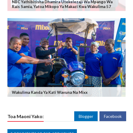
NBC Yathibitisha Dhamira Utekelezaji Wa Mpango Wa
Rais Samia, Yatoa Mikopo Ya Makazi Kwa Wakulima 57
Wakulima Kanda Ya Kati Wavuna Na Mixx
Toa Maoni Yako:
Blogger
Facebook