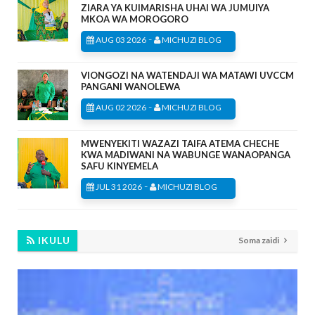
ZIARA YA KUIMARISHA UHAI WA JUMUIYA
MKOA WA MOROGORO
-
AUG 03 2026
MICHUZI BLOG
VIONGOZI NA WATENDAJI WA MATAWI UVCCM
PANGANI WANOLEWA
-
AUG 02 2026
MICHUZI BLOG
MWENYEKITI WAZAZI TAIFA ATEMA CHECHE
KWA MADIWANI NA WABUNGE WANAOPANGA
SAFU KINYEMELA
-
JUL 31 2026
MICHUZI BLOG
IKULU
Soma zaidi