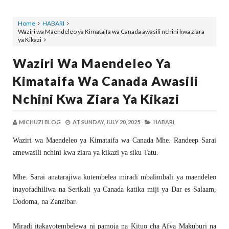
Home
HABARI
Waziri wa Maendeleo ya Kimataifa wa Canada awasili nchini kwa ziara
ya Kikazi
Waziri Wa Maendeleo Ya
Kimataifa Wa Canada Awasili
Nchini Kwa Ziara Ya Kikazi
MICHUZI BLOG
AT
SUNDAY, JULY 20, 2025
HABARI,
Waziri wa Maendeleo ya Kimataifa wa Canada Mhe. Randeep Sarai
amewasili nchini kwa ziara ya kikazi ya siku Tatu.
Mhe. Sarai anatarajiwa kutembelea miradi mbalimbali ya maendeleo
inayofadhiliwa na Serikali ya Canada katika miji ya Dar es Salaam,
Dodoma, na Zanzibar.
Miradi itakayotembelewa ni pamoja na Kituo cha Afya Makuburi na