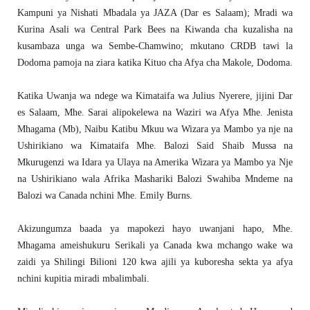
Kampuni ya Nishati Mbadala ya JAZA (Dar es Salaam); Mradi wa
Kurina Asali wa Central Park Bees na Kiwanda cha kuzalisha na
kusambaza unga wa Sembe-Chamwino; mkutano CRDB tawi la
Dodoma pamoja na ziara katika Kituo cha Afya cha Makole, Dodoma.
Katika Uwanja wa ndege wa Kimataifa wa Julius Nyerere, jijini Dar
es Salaam, Mhe. Sarai alipokelewa na Waziri wa Afya Mhe. Jenista
Mhagama (Mb), Naibu Katibu Mkuu wa Wizara ya Mambo ya nje na
Ushirikiano wa Kimataifa Mhe. Balozi Said Shaib Mussa na
Mkurugenzi wa Idara ya Ulaya na Amerika Wizara ya Mambo ya Nje
na Ushirikiano wala Afrika Mashariki Balozi Swahiba Mndeme na
Balozi wa Canada nchini Mhe. Emily Burns.
Akizungumza baada ya mapokezi hayo uwanjani hapo, Mhe.
Mhagama ameishukuru Serikali ya Canada kwa mchango wake wa
zaidi ya Shilingi Bilioni 120 kwa ajili ya kuboresha sekta ya afya
nchini kupitia miradi mbalimbali.