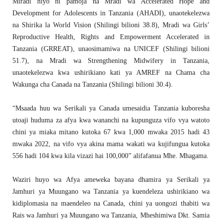
Miradi hiyo ni pamoja na Mradi wa Accelerated Hope and
Development for Adolescents in Tanzania (AHADI), unaotekelezwa
na Shirika la World Vision (Shilingi bilioni 38.8), Mradi wa Girls’
Reproductive Health, Rights and Empowerment Accelerated in
Tanzania (GRREAT), unaosimamiwa na UNICEF (Shilingi bilioni
51.7), na Mradi wa Strengthening Midwifery in Tanzania,
unaotekelezwa kwa ushirikiano kati ya AMREF na Chama cha
Wakunga cha Canada na Tanzania (Shilingi bilioni 30.4).
“Msaada huu wa Serikali ya Canada umesaidia Tanzania kuboresha
utoaji huduma za afya kwa wananchi na kupunguza vifo vya watoto
chini ya miaka mitano kutoka 67 kwa 1,000 mwaka 2015 hadi 43
mwaka 2022, na vifo vya akina mama wakati wa kujifungua kutoka
556 hadi 104 kwa kila vizazi hai 100,000” alifafanua Mhe. Mhagama.
Waziri huyo wa Afya ameweka bayana dhamira ya Serikali ya
Jamhuri ya Muungano wa Tanzania ya kuendeleza ushirikiano wa
kidiplomasia na maendeleo na Canada, chini ya uongozi thabiti wa
Rais wa Jamhuri ya Muungano wa Tanzania, Mheshimiwa Dkt. Samia