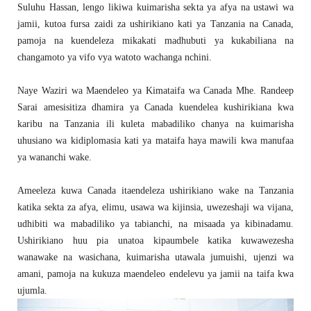
Suluhu Hassan, lengo likiwa kuimarisha sekta ya afya na ustawi wa
jamii, kutoa fursa zaidi za ushirikiano kati ya Tanzania na Canada,
pamoja na kuendeleza mikakati madhubuti ya kukabiliana na
changamoto ya vifo vya watoto wachanga nchini.
Naye Waziri wa Maendeleo ya Kimataifa wa Canada Mhe. Randeep
Sarai amesisitiza dhamira ya Canada kuendelea kushirikiana kwa
karibu na Tanzania ili kuleta mabadiliko chanya na kuimarisha
uhusiano wa kidiplomasia kati ya mataifa haya mawili kwa manufaa
ya wananchi wake.
Ameeleza kuwa Canada itaendeleza ushirikiano wake na Tanzania
katika sekta za afya, elimu, usawa wa kijinsia, uwezeshaji wa vijana,
udhibiti wa mabadiliko ya tabianchi, na misaada ya kibinadamu.
Ushirikiano huu pia unatoa kipaumbele katika kuwawezesha
wanawake na wasichana, kuimarisha utawala jumuishi, ujenzi wa
amani, pamoja na kukuza maendeleo endelevu ya jamii na taifa kwa
ujumla.