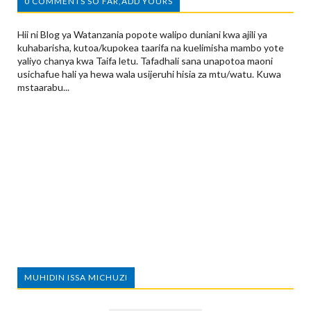
0 COMMENTS SO FAR,ADD YOURS
Hii ni Blog ya Watanzania popote walipo duniani kwa ajili ya
kuhabarisha, kutoa/kupokea taarifa na kuelimisha mambo yote
yaliyo chanya kwa Taifa letu. Tafadhali sana unapotoa maoni
usichafue hali ya hewa wala usijeruhi hisia za mtu/watu. Kuwa
mstaarabu...
MUHIDIN ISSA MICHUZI