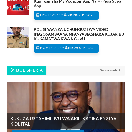
Kuunganisha My Vodacom App Na M-Pesa Supa
App
-
DEC 14 2024
MICHUZI BLOG
POLISI YAANZA UCHUNGUZI WA VIDEO
INAYOSAMBAA YA MFANYABIASHARA KUJARIBU
KUKAMATWA KWA NGUVU
-
NOV 13 2024
MICHUZI BLOG
IJUE SHERIA
Soma zaidi
KUKUZA USTAHIMILIVU WA AKILI KATIKA ENZI YA
KIDIJITALI