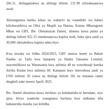
260.21, ikilinganishwa na shilingi bilioni 131.99 zilizokusanywa
awali.
Akizungumza katika kikao na wahariri na waandishi wa habari
kilichoratibiwa na Ofisi ya Msajili wa Hazina, Kaimu Mkurugenzi
Mkuu wa GBT, Bw. Olesumayan Daniel, alisema kuwa jumla ya
shilingi bilioni 922.25 zimekusanywa kupitia kodi, huku ajira zaidi ya
30,000 zikizalishwa kupitia sekta hiyo.
Kwa mwaka wa fedha 2024/2025, GBT imetoa leseni ya Bahati
Nasibu ya Taifa kwa kampuni ya Ithuba Tanzania Limited,
inayomilikiwa na Watanzania kwa asilimia 40 na wawekezaji kutoka
Afrika Kusini kwa asilimia 60. Kampuni hiyo imewekeza zaidi ya
USD milioni 20 (sawa na shilingi bilioni 50) na imeanza rasmi
shughuli zake mwezi Aprili 2025.
Bw. Daniel alisisitiza kuwa michezo ya kubahatisha ni burudani, siyo
ajira, hivyo washiriki wanapaswa kucheza kwa nidhamu bila
kuhatarisha maisha yao kifedha.