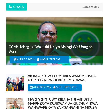
SIASA
Soma zaidi
CCM: Uchaguzi Wa Haki Ndiyo Msingi Wa Uongozi
Bora
-
AUG 06 2026
MICHUZI BLOG
VIONGOZI UWT CCM TAIFA WAKUMBUSHA
UTEKELEZAJI WA ILANI CCM RUKWA.
-
AUG 05 2026
MICHUZI BLOG
MWENYEKITI UWT KIBAHA MJI ASHUSHA
MAFUNZO YA KUJIKWAMUA KIUCHUMI KWA
WANAWAKE KATA YA MSANGANI NA MKUZA