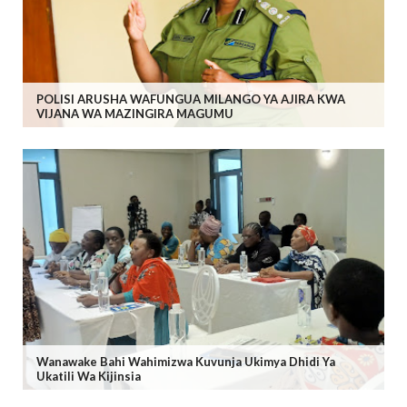
POLISI ARUSHA WAFUNGUA MILANGO YA AJIRA KWA
VIJANA WA MAZINGIRA MAGUMU
Wanawake Bahi Wahimizwa Kuvunja Ukimya Dhidi Ya
Ukatili Wa Kijinsia