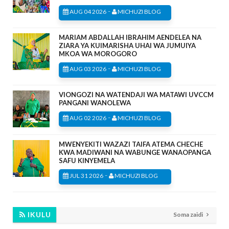
-
AUG 04 2026
MICHUZI BLOG
MARIAM ABDALLAH IBRAHIM AENDELEA NA
ZIARA YA KUIMARISHA UHAI WA JUMUIYA
MKOA WA MOROGORO
-
AUG 03 2026
MICHUZI BLOG
VIONGOZI NA WATENDAJI WA MATAWI UVCCM
PANGANI WANOLEWA
-
AUG 02 2026
MICHUZI BLOG
MWENYEKITI WAZAZI TAIFA ATEMA CHECHE
KWA MADIWANI NA WABUNGE WANAOPANGA
SAFU KINYEMELA
-
JUL 31 2026
MICHUZI BLOG
IKULU
Soma zaidi