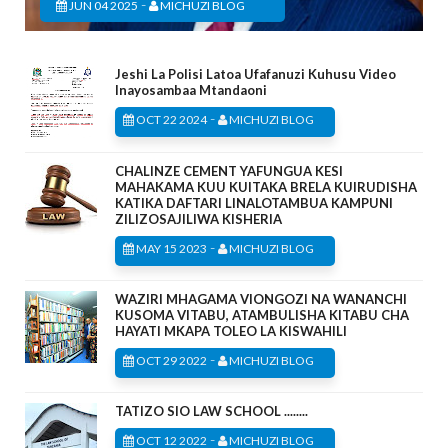
-
JUN 04 2025
MICHUZI BLOG
Jeshi La Polisi Latoa Ufafanuzi Kuhusu Video
Inayosambaa Mtandaoni
-
OCT 22 2024
MICHUZI BLOG
CHALINZE CEMENT YAFUNGUA KESI
MAHAKAMA KUU KUITAKA BRELA KUIRUDISHA
KATIKA DAFTARI LINALOTAMBUA KAMPUNI
ZILIZOSAJILIWA KISHERIA
-
MAY 15 2023
MICHUZI BLOG
WAZIRI MHAGAMA VIONGOZI NA WANANCHI
KUSOMA VITABU, ATAMBULISHA KITABU CHA
HAYATI MKAPA TOLEO LA KISWAHILI
-
OCT 29 2022
MICHUZI BLOG
TATIZO SIO LAW SCHOOL ........
-
OCT 12 2022
MICHUZI BLOG