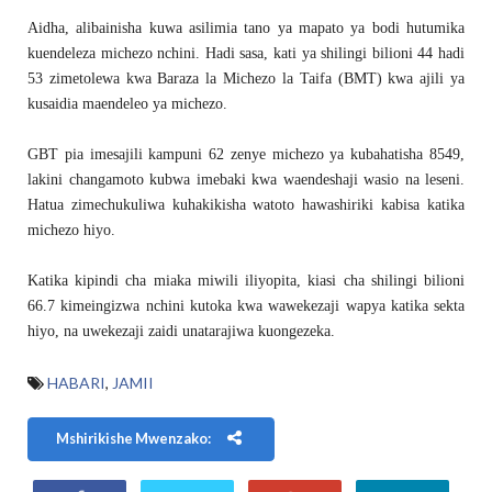
Aidha, alibainisha kuwa asilimia tano ya mapato ya bodi hutumika
kuendeleza michezo nchini. Hadi sasa, kati ya shilingi bilioni 44 hadi
53 zimetolewa kwa Baraza la Michezo la Taifa (BMT) kwa ajili ya
kusaidia maendeleo ya michezo.
GBT pia imesajili kampuni 62 zenye michezo ya kubahatisha 8549,
lakini changamoto kubwa imebaki kwa waendeshaji wasio na leseni.
Hatua zimechukuliwa kuhakikisha watoto hawashiriki kabisa katika
michezo hiyo.
Katika kipindi cha miaka miwili iliyopita, kiasi cha shilingi bilioni
66.7 kimeingizwa nchini kutoka kwa wawekezaji wapya katika sekta
hiyo, na uwekezaji zaidi unatarajiwa kuongezeka.
HABARI
,
JAMII
Mshirikishe Mwenzako: