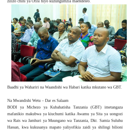
zilizo chini ya Ofisi hiyo kuzungumzia maendeleo.
Baadhi ya Wahariri na Waandishi wa Habari katika mkutano wa GBT.
Na Mwandishi Wetu – Dar es Salaam
BODI ya Michezo ya Kubahatisha Tanzania (GBT) imetangaza
mafanikio makubwa ya kiuchumi katika Awamu ya Sita ya uongozi
wa Rais wa Jamhuri ya Muungano wa Tanzania, Dkt. Samia Suluhu
Hassan, kwa kukusanya mapato yaliyofikia zaidi ya shilingi bilioni