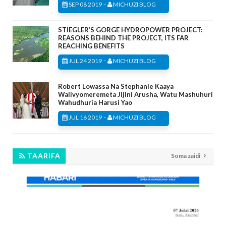
-
SEP 08 2019
MICHUZI BLOG
STIEGLER’S GORGE HYDROPOWER PROJECT:
REASONS BEHIND THE PROJECT, ITS FAR
REACHING BENEFITS
-
JUL 24 2019
MICHUZI BLOG
Robert Lowassa Na Stephanie Kaaya
Walivyomeremeta Jijini Arusha, Watu Mashuhuri
Wahudhuria Harusi Yao
-
JUL 16 2019
MICHUZI BLOG
TAARIFA
Soma zaidi