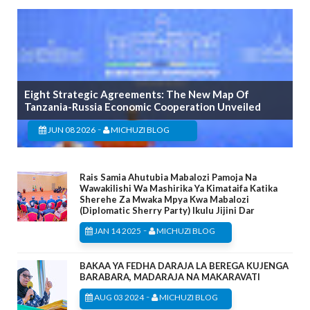
Eight Strategic Agreements: The New Map Of
Tanzania-Russia Economic Cooperation Unveiled
-
JUN 08 2026
MICHUZI BLOG
Rais Samia Ahutubia Mabalozi Pamoja Na
Wawakilishi Wa Mashirika Ya Kimataifa Katika
Sherehe Za Mwaka Mpya Kwa Mabalozi
(Diplomatic Sherry Party) Ikulu Jijini Dar
-
JAN 14 2025
MICHUZI BLOG
BAKAA YA FEDHA DARAJA LA BEREGA KUJENGA
BARABARA, MADARAJA NA MAKARAVATI
-
AUG 03 2024
MICHUZI BLOG