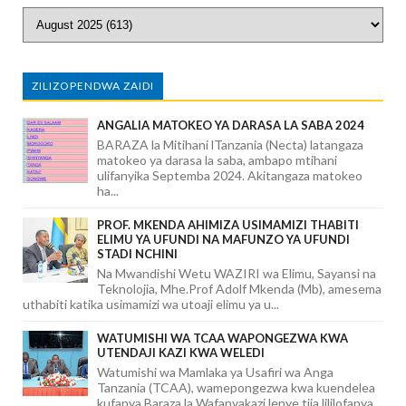
ZILIZOPENDWA ZAIDI
ANGALIA MATOKEO YA DARASA LA SABA 2024
BARAZA la Mitihani lTanzania (Necta) latangaza
matokeo ya darasa la saba, ambapo mtihani
ulifanyika Septemba 2024. Akitangaza matokeo
ha...
PROF. MKENDA AHIMIZA USIMAMIZI THABITI
ELIMU YA UFUNDI NA MAFUNZO YA UFUNDI
STADI NCHINI
Na Mwandishi Wetu WAZIRI wa Elimu, Sayansi na
Teknolojia, Mhe.Prof Adolf Mkenda (Mb), amesema
uthabiti katika usimamizi wa utoaji elimu ya u...
WATUMISHI WA TCAA WAPONGEZWA KWA
UTENDAJI KAZI KWA WELEDI
Watumishi wa Mamlaka ya Usafiri wa Anga
Tanzania (TCAA), wamepongezwa kwa kuendelea
kufanya Baraza la Wafanyakazi lenye tija lililofanya