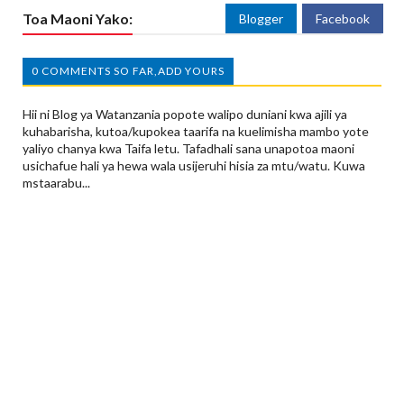
Toa Maoni Yako:
Blogger
Facebook
0 COMMENTS SO FAR,ADD YOURS
Hii ni Blog ya Watanzania popote walipo duniani kwa ajili ya
kuhabarisha, kutoa/kupokea taarifa na kuelimisha mambo yote
yaliyo chanya kwa Taifa letu. Tafadhali sana unapotoa maoni
usichafue hali ya hewa wala usijeruhi hisia za mtu/watu. Kuwa
mstaarabu...