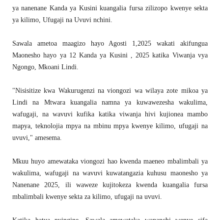
ya nanenane Kanda ya Kusini kuangalia fursa zilizopo kwenye sekta
ya kilimo, Ufugaji na Uvuvi nchini.
Sawala ametoa maagizo hayo Agosti 1,2025 wakati akifungua
Maonesho hayo ya 12 Kanda ya Kusini , 2025 katika Viwanja vya
Ngongo, Mkoani Lindi.
"Nisisitize kwa Wakurugenzi na viongozi wa wilaya zote mikoa ya
Lindi na Mtwara kuangalia namna ya kuwawezesha wakulima,
wafugaji, na wavuvi kufika katika viwanja hivi kujionea mambo
mapya, teknolojia mpya na mbinu mpya kwenye kilimo, ufugaji na
uvuvi," amesema.
Mkuu huyo amewataka viongozi hao kwenda maeneo mbalimbali ya
wakulima, wafugaji na wavuvi kuwatangazia kuhusu maonesho ya
Nanenane 2025, ili waweze kujitokeza kwenda kuangalia fursa
mbalimbali kwenye sekta za kilimo, ufugaji na uvuvi.