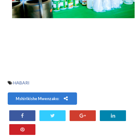
HABARI
Mshirikishe Mwenzako: