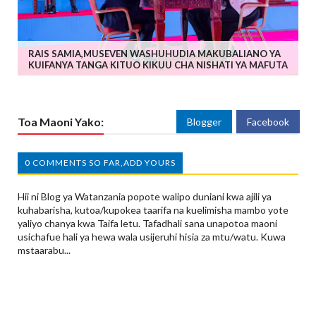
RAIS SAMIA,MUSEVEN WASHUHUDIA MAKUBALIANO YA
KUIFANYA TANGA KITUO KIKUU CHA NISHATI YA MAFUTA
Toa Maoni Yako:
Blogger
Facebook
0 COMMENTS SO FAR,ADD YOURS
Hii ni Blog ya Watanzania popote walipo duniani kwa ajili ya
kuhabarisha, kutoa/kupokea taarifa na kuelimisha mambo yote
yaliyo chanya kwa Taifa letu. Tafadhali sana unapotoa maoni
usichafue hali ya hewa wala usijeruhi hisia za mtu/watu. Kuwa
mstaarabu...