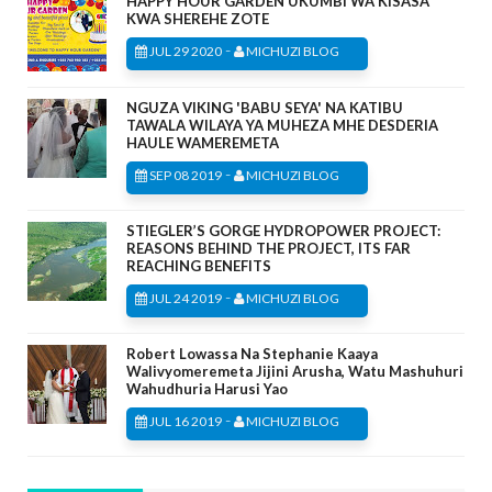
HAPPY HOUR GARDEN UKUMBI WA KISASA
KWA SHEREHE ZOTE
-
JUL 29 2020
MICHUZI BLOG
NGUZA VIKING 'BABU SEYA' NA KATIBU
TAWALA WILAYA YA MUHEZA MHE DESDERIA
HAULE WAMEREMETA
-
SEP 08 2019
MICHUZI BLOG
STIEGLER’S GORGE HYDROPOWER PROJECT:
REASONS BEHIND THE PROJECT, ITS FAR
REACHING BENEFITS
-
JUL 24 2019
MICHUZI BLOG
Robert Lowassa Na Stephanie Kaaya
Walivyomeremeta Jijini Arusha, Watu Mashuhuri
Wahudhuria Harusi Yao
-
JUL 16 2019
MICHUZI BLOG