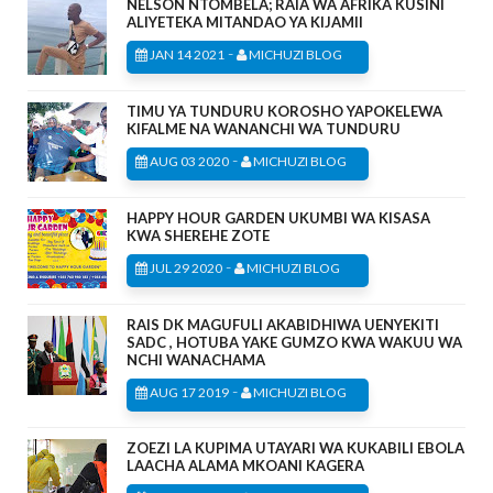
NELSON NTOMBELA; RAIA WA AFRIKA KUSINI
ALIYETEKA MITANDAO YA KIJAMII
-
JAN 14 2021
MICHUZI BLOG
TIMU YA TUNDURU KOROSHO YAPOKELEWA
KIFALME NA WANANCHI WA TUNDURU
-
AUG 03 2020
MICHUZI BLOG
HAPPY HOUR GARDEN UKUMBI WA KISASA
KWA SHEREHE ZOTE
-
JUL 29 2020
MICHUZI BLOG
RAIS DK MAGUFULI AKABIDHIWA UENYEKITI
SADC , HOTUBA YAKE GUMZO KWA WAKUU WA
NCHI WANACHAMA
-
AUG 17 2019
MICHUZI BLOG
ZOEZI LA KUPIMA UTAYARI WA KUKABILI EBOLA
LAACHA ALAMA MKOANI KAGERA