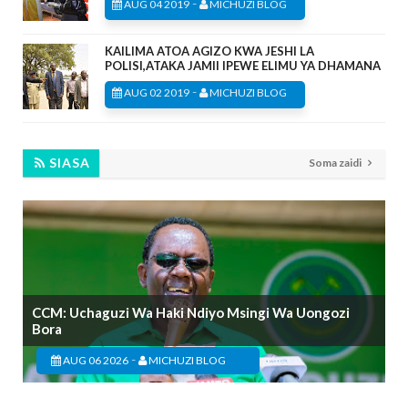
-
AUG 04 2019
MICHUZI BLOG
KAILIMA ATOA AGIZO KWA JESHI LA
POLISI,ATAKA JAMII IPEWE ELIMU YA DHAMANA
-
AUG 02 2019
MICHUZI BLOG
SIASA
Soma zaidi
CCM: Uchaguzi Wa Haki Ndiyo Msingi Wa Uongozi
Bora
-
AUG 06 2026
MICHUZI BLOG