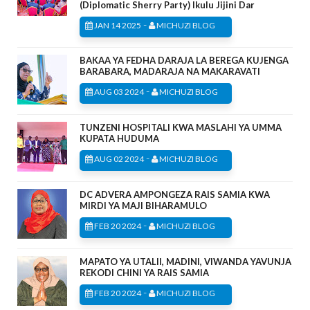
(Diplomatic Sherry Party) Ikulu Jijini Dar
-
JAN 14 2025
MICHUZI BLOG
BAKAA YA FEDHA DARAJA LA BEREGA KUJENGA
BARABARA, MADARAJA NA MAKARAVATI
-
AUG 03 2024
MICHUZI BLOG
TUNZENI HOSPITALI KWA MASLAHI YA UMMA
KUPATA HUDUMA
-
AUG 02 2024
MICHUZI BLOG
DC ADVERA AMPONGEZA RAIS SAMIA KWA
MIRDI YA MAJI BIHARAMULO
-
FEB 20 2024
MICHUZI BLOG
MAPATO YA UTALII, MADINI, VIWANDA YAVUNJA
REKODI CHINI YA RAIS SAMIA
-
FEB 20 2024
MICHUZI BLOG