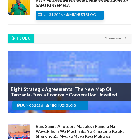
KWA MADIWANI NA WABUNGE WANAOPANGA
SAFU KINYEMELA
-
JUL 31 2026
MICHUZI BLOG
IKULU
Soma zaidi
Eight Strategic Agreements: The New Map Of
Tanzania-Russia Economic Cooperation Unveiled
-
JUN 08 2026
MICHUZI BLOG
Rais Samia Ahutubia Mabalozi Pamoja Na
Wawakilishi Wa Mashirika Ya Kimataifa Katika
Sherehe Za Mwaka Mpya Kwa Mabalozi