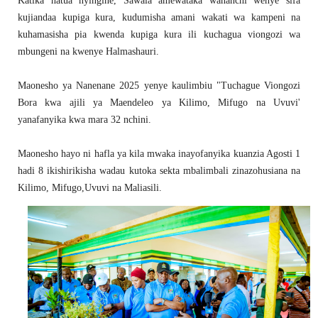
Katika hatua nyingine, Sawala amewataka wananchi wenye sifa
kujiandaa kupiga kura, kudumisha amani wakati wa kampeni na
kuhamasisha pia kwenda kupiga kura ili kuchagua viongozi wa
mbungeni na kwenye Halmashauri.
Maonesho ya Nanenane 2025 yenye kaulimbiu "Tuchague Viongozi
Bora kwa ajili ya Maendeleo ya Kilimo, Mifugo na Uvuvi'
yanafanyika kwa mara 32 nchini.
Maonesho hayo ni hafla ya kila mwaka inayofanyika kuanzia Agosti 1
hadi 8 ikishirikisha wadau kutoka sekta mbalimbali zinazohusiana na
Kilimo, Mifugo,Uvuvi na Maliasili.