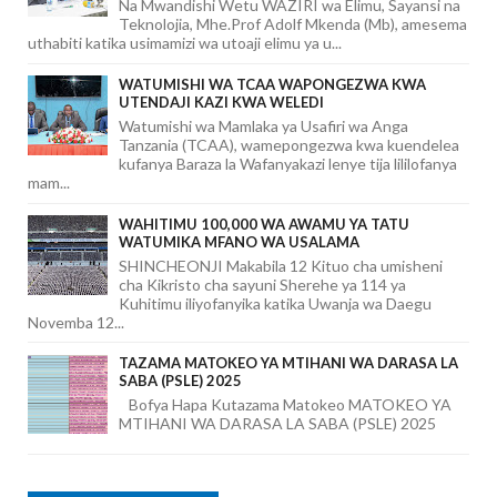
Na Mwandishi Wetu WAZIRI wa Elimu, Sayansi na
Teknolojia, Mhe.Prof Adolf Mkenda (Mb), amesema
uthabiti katika usimamizi wa utoaji elimu ya u...
WATUMISHI WA TCAA WAPONGEZWA KWA
UTENDAJI KAZI KWA WELEDI
Watumishi wa Mamlaka ya Usafiri wa Anga
Tanzania (TCAA), wamepongezwa kwa kuendelea
kufanya Baraza la Wafanyakazi lenye tija lililofanya
mam...
WAHITIMU 100,000 WA AWAMU YA TATU
WATUMIKA MFANO WA USALAMA
SHINCHEONJI Makabila 12 Kituo cha umisheni
cha Kikristo cha sayuni Sherehe ya 114 ya
Kuhitimu iliyofanyika katika Uwanja wa Daegu
Novemba 12...
TAZAMA MATOKEO YA MTIHANI WA DARASA LA
SABA (PSLE) 2025
Bofya Hapa Kutazama Matokeo MATOKEO YA
MTIHANI WA DARASA LA SABA (PSLE) 2025