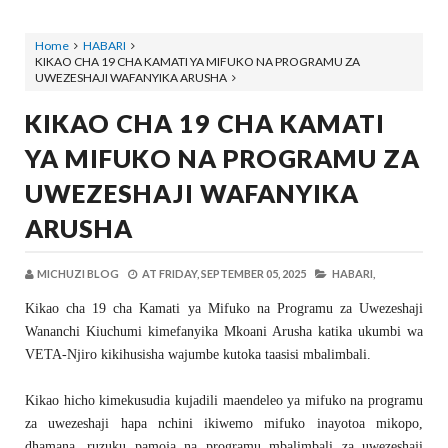
Home
HABARI
KIKAO CHA 19 CHA KAMATI YA MIFUKO NA PROGRAMU ZA
UWEZESHAJI WAFANYIKA ARUSHA
KIKAO CHA 19 CHA KAMATI
YA MIFUKO NA PROGRAMU ZA
UWEZESHAJI WAFANYIKA
ARUSHA
MICHUZI BLOG
AT
FRIDAY, SEPTEMBER 05, 2025
HABARI,
Kikao cha 19 cha Kamati ya Mifuko na Programu za Uwezeshaji
Wananchi Kiuchumi kimefanyika Mkoani Arusha katika ukumbi wa
VETA-Njiro kikihusisha wajumbe kutoka taasisi mbalimbali.
Kikao hicho kimekusudia kujadili maendeleo ya mifuko na programu
za uwezeshaji hapa nchini ikiwemo mifuko inayotoa mikopo,
dhamana, ruzuku pamoja na programu mbalimbali za uwezeshaji