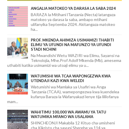
ANGALIA MATOKEO YA DARASA LA SABA 2024
BARAZA la Mitihani lTanzania (Necta) latangaza
matokeo ya darasa la saba, ambapo mtihani
ulifanyika Septemba 2024. Akitangaza matokeo
ha...
PROF. MKENDA AHIMIZA USIMAMIZI THABITI
ELIMU YA UFUNDI NA MAFUNZO YA UFUNDI
STADI NCHINI
Na Mwandishi Wetu WAZIRI wa Elimu, Sayansi na
Teknolojia, Mhe.Prof Adolf Mkenda (Mb), amesema
uthabiti katika usimamizi wa utoaji elimu ya u...
WATUMISHI WA TCAA WAPONGEZWA KWA
UTENDAJI KAZI KWA WELEDI
Watumishi wa Mamlaka ya Usafiri wa Anga
Tanzania (TCAA), wamepongezwa kwa kuendelea
kufanya Baraza la Wafanyakazi lenye tija lililofanya
mam...
WAHITIMU 100,000 WA AWAMU YA TATU
WATUMIKA MFANO WA USALAMA
SHINCHEONJI Makabila 12 Kituo cha umisheni
cha Kikristo cha sayuni Sherehe ya 114 ya