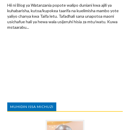
Hii ni Blog ya Watanzania popote walipo duniani kwa ajili ya
kuhabarisha, kutoa/kupokea taarifa na kuelimisha mambo yote
yaliyo chanya kwa Taifa letu. Tafadhali sana unapotoa maoni
usichafue hali ya hewa wala usijeruhi hisia za mtu/watu. Kuwa
mstaarabu...
MUHIDIN ISSA MICHUZI