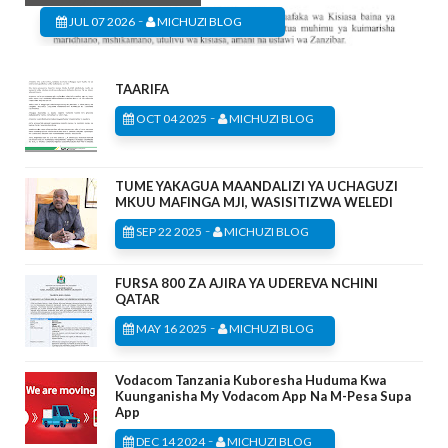
-
JUL 07 2026
MICHUZI BLOG
TAARIFA
-
OCT 04 2025
MICHUZI BLOG
TUME YAKAGUA MAANDALIZI YA UCHAGUZI
MKUU MAFINGA MJI, WASISITIZWA WELEDI
-
SEP 22 2025
MICHUZI BLOG
FURSA 800 ZA AJIRA YA UDEREVA NCHINI
QATAR
-
MAY 16 2025
MICHUZI BLOG
Vodacom Tanzania Kuboresha Huduma Kwa
Kuunganisha My Vodacom App Na M-Pesa Supa
App
-
DEC 14 2024
MICHUZI BLOG