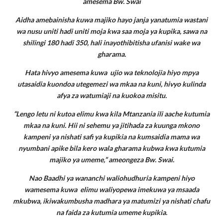
amesema Bw. Swai
Aidha amebainisha kuwa majiko hayo janja yanatumia wastani
wa nusu uniti hadi uniti moja kwa saa moja ya kupika, sawa na
shilingi 180 hadi 350, hali inayothibitisha ufanisi wake wa
gharama.
Hata hivyo amesema kuwa ujio wa teknolojia hiyo mpya
utasaidia kuondoa utegemezi wa mkaa na kuni, hivyo kulinda
afya za watumiaji na kuokoa misitu.
“Lengo letu ni kutoa elimu kwa kila Mtanzania ili aache kutumia
mkaa na kuni. Hii ni sehemu ya jitihada za kuunga mkono
kampeni ya nishati safi ya kupikia na kumsaidia mama wa
nyumbani apike bila kero wala gharama kubwa kwa kutumia
majiko ya umeme,” ameongeza Bw. Swai.
Nao Baadhi ya wananchi waliohudhuria kampeni hiyo
wamesema kuwa elimu waliyopewa imekuwa ya msaada
mkubwa, ikiwakumbusha madhara ya matumizi ya nishati chafu
na faida za kutumia umeme kupikia.