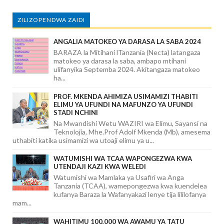
ZILIZOPENDWA ZAIDI
ANGALIA MATOKEO YA DARASA LA SABA 2024
BARAZA la Mitihani lTanzania (Necta) latangaza
matokeo ya darasa la saba, ambapo mtihani
ulifanyika Septemba 2024. Akitangaza matokeo
ha...
PROF. MKENDA AHIMIZA USIMAMIZI THABITI
ELIMU YA UFUNDI NA MAFUNZO YA UFUNDI
STADI NCHINI
Na Mwandishi Wetu WAZIRI wa Elimu, Sayansi na
Teknolojia, Mhe.Prof Adolf Mkenda (Mb), amesema
uthabiti katika usimamizi wa utoaji elimu ya u...
WATUMISHI WA TCAA WAPONGEZWA KWA
UTENDAJI KAZI KWA WELEDI
Watumishi wa Mamlaka ya Usafiri wa Anga
Tanzania (TCAA), wamepongezwa kwa kuendelea
kufanya Baraza la Wafanyakazi lenye tija lililofanya
mam...
WAHITIMU 100,000 WA AWAMU YA TATU