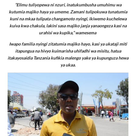
“Elimu tuliyopewa ni nzuri, inatukumbusha umuhimu wa
kutumia majiko haya ya umeme. Zamani tulipokuwa tunatumia
kuni na mkaa tulipata changamoto nyingi, ikiwemo kuchelewa
kuiva kwa chakula, lakini sasa majiko janja yanaongeza kasi na
urahisi wa kupika,” wamesema
Iwapo familia nyingi zitatumia majiko hayo, kasi ya ukataji miti
itapungua na hivyo kuimarisha uhifadhi wa misitu, hatua
itakayosaidia Tanzania kufikia malengo yake ya kupunguza hewa
ya ukaa.