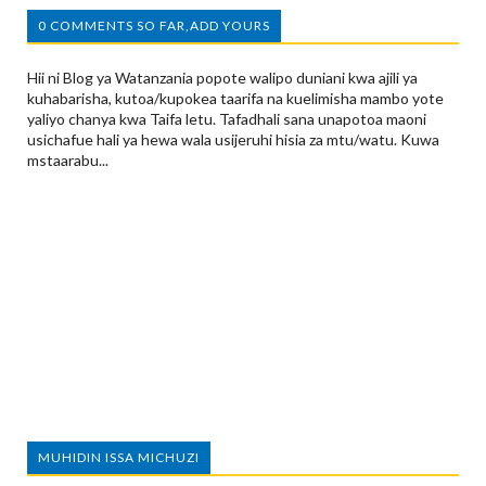
0 COMMENTS SO FAR,ADD YOURS
Hii ni Blog ya Watanzania popote walipo duniani kwa ajili ya
kuhabarisha, kutoa/kupokea taarifa na kuelimisha mambo yote
yaliyo chanya kwa Taifa letu. Tafadhali sana unapotoa maoni
usichafue hali ya hewa wala usijeruhi hisia za mtu/watu. Kuwa
mstaarabu...
MUHIDIN ISSA MICHUZI