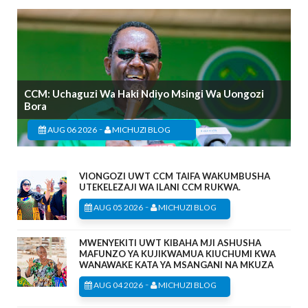
CCM: Uchaguzi Wa Haki Ndiyo Msingi Wa Uongozi
Bora
-
AUG 06 2026
MICHUZI BLOG
VIONGOZI UWT CCM TAIFA WAKUMBUSHA
UTEKELEZAJI WA ILANI CCM RUKWA.
-
AUG 05 2026
MICHUZI BLOG
MWENYEKITI UWT KIBAHA MJI ASHUSHA
MAFUNZO YA KUJIKWAMUA KIUCHUMI KWA
WANAWAKE KATA YA MSANGANI NA MKUZA
-
AUG 04 2026
MICHUZI BLOG