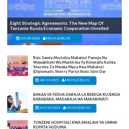
Eight Strategic Agreements: The New Map Of
Tanzania-Russia Economic Cooperation Unveiled
-
JUN 08 2026
MICHUZI BLOG
Rais Samia Ahutubia Mabalozi Pamoja Na
Wawakilishi Wa Mashirika Ya Kimataifa Katika
Sherehe Za Mwaka Mpya Kwa Mabalozi
(Diplomatic Sherry Party) Ikulu Jijini Dar
-
JAN 14 2025
MICHUZI BLOG
BAKAA YA FEDHA DARAJA LA BEREGA KUJENGA
BARABARA, MADARAJA NA MAKARAVATI
-
AUG 03 2024
MICHUZI BLOG
TUNZENI HOSPITALI KWA MASLAHI YA UMMA
KUPATA HUDUMA