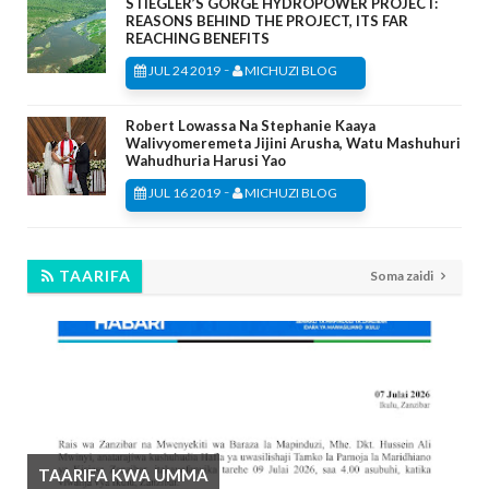
STIEGLER’S GORGE HYDROPOWER PROJECT:
REASONS BEHIND THE PROJECT, ITS FAR
REACHING BENEFITS
-
JUL 24 2019
MICHUZI BLOG
Robert Lowassa Na Stephanie Kaaya
Walivyomeremeta Jijini Arusha, Watu Mashuhuri
Wahudhuria Harusi Yao
-
JUL 16 2019
MICHUZI BLOG
TAARIFA
Soma zaidi
TAARIFA KWA UMMA