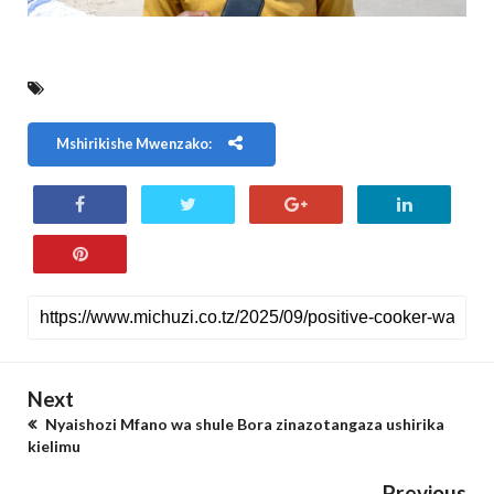
Mshirikishe Mwenzako:
Next
Nyaishozi Mfano wa shule Bora zinazotangaza ushirika
kielimu
Previous