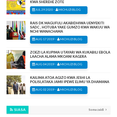
KWA SHEREHE ZOTE
-
JUL 29 2020
MICHUZI BLOG
RAIS DK MAGUFULI AKABIDHIWA UENYEKITI
SADC , HOTUBA YAKE GUMZO KWA WAKUU WA
NCHI WANACHAMA
-
AUG 17 2019
MICHUZI BLOG
ZOEZI LA KUPIMA UTAYARI WA KUKABILI EBOLA
LAACHA ALAMA MKOANI KAGERA
-
AUG 04 2019
MICHUZI BLOG
KAILIMA ATOA AGIZO KWA JESHI LA
POLISI,ATAKA JAMII IPEWE ELIMU YA DHAMANA
-
AUG 02 2019
MICHUZI BLOG
SIASA
Soma zaidi