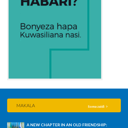
MAKALA
Soma zaidi
A NEW CHAPTER IN AN OLD FRIENDSHIP: