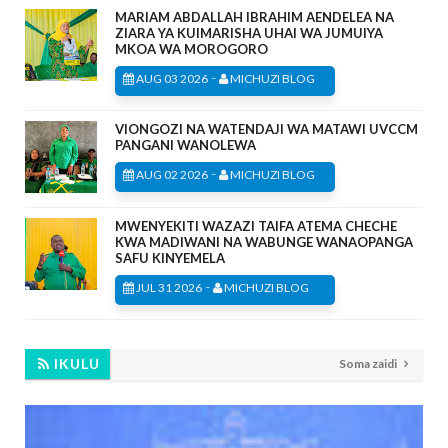
MARIAM ABDALLAH IBRAHIM AENDELEA NA
ZIARA YA KUIMARISHA UHAI WA JUMUIYA
MKOA WA MOROGORO
-
AUG 03 2026
MICHUZI BLOG
VIONGOZI NA WATENDAJI WA MATAWI UVCCM
PANGANI WANOLEWA
-
AUG 02 2026
MICHUZI BLOG
MWENYEKITI WAZAZI TAIFA ATEMA CHECHE
KWA MADIWANI NA WABUNGE WANAOPANGA
SAFU KINYEMELA
-
JUL 31 2026
MICHUZI BLOG
IKULU
Soma zaidi