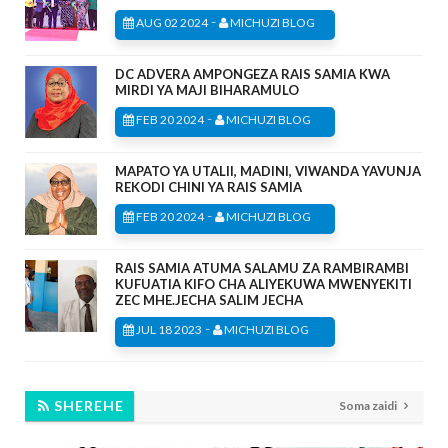
-
AUG 02 2024
MICHUZI BLOG
DC ADVERA AMPONGEZA RAIS SAMIA KWA
MIRDI YA MAJI BIHARAMULO
-
FEB 20 2024
MICHUZI BLOG
MAPATO YA UTALII, MADINI, VIWANDA YAVUNJA
REKODI CHINI YA RAIS SAMIA
-
FEB 20 2024
MICHUZI BLOG
RAIS SAMIA ATUMA SALAMU ZA RAMBIRAMBI
KUFUATIA KIFO CHA ALIYEKUWA MWENYEKITI
ZEC MHE.JECHA SALIM JECHA
-
JUL 18 2023
MICHUZI BLOG
SHEREHE
Soma zaidi