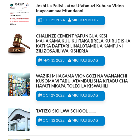
Jeshi La Polisi Latoa Ufafanuzi Kuhusu Video
Inayosambaa Mtandaoni
-
OCT 22 2024
MICHUZI BLOG
CHALINZE CEMENT YAFUNGUA KESI
MAHAKAMA KUU KUITAKA BRELA KUIRUDISHA
KATIKA DAFTARI LINALOTAMBUA KAMPUNI
ZILIZOSAJILIWA KISHERIA
-
MAY 15 2023
MICHUZI BLOG
WAZIRI MHAGAMA VIONGOZI NA WANANCHI
KUSOMA VITABU, ATAMBULISHA KITABU CHA
HAYATI MKAPA TOLEO LA KISWAHILI
-
OCT 29 2022
MICHUZI BLOG
TATIZO SIO LAW SCHOOL ........
-
OCT 12 2022
MICHUZI BLOG