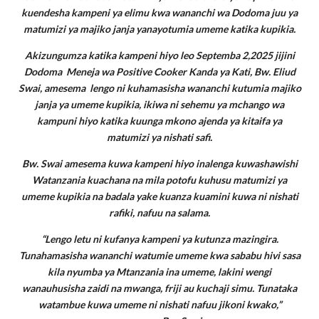
kuendesha kampeni ya elimu kwa wananchi wa Dodoma juu ya
matumizi ya majiko janja yanayotumia umeme katika kupikia.
Akizungumza katika kampeni hiyo leo Septemba 2,2025 jijini
Dodoma Meneja wa Positive Cooker Kanda ya Kati, Bw. Eliud
Swai, amesema lengo ni kuhamasisha wananchi kutumia majiko
janja ya umeme kupikia, ikiwa ni sehemu ya mchango wa
kampuni hiyo katika kuunga mkono ajenda ya kitaifa ya
matumizi ya nishati safi.
Bw. Swai amesema kuwa kampeni hiyo inalenga kuwashawishi
Watanzania kuachana na mila potofu kuhusu matumizi ya
umeme kupikia na badala yake kuanza kuamini kuwa ni nishati
rafiki, nafuu na salama.
“Lengo letu ni kufanya kampeni ya kutunza mazingira.
Tunahamasisha wananchi watumie umeme kwa sababu hivi sasa
kila nyumba ya Mtanzania ina umeme, lakini wengi
wanauhusisha zaidi na mwanga, friji au kuchaji simu. Tunataka
watambue kuwa umeme ni nishati nafuu jikoni kwako,”