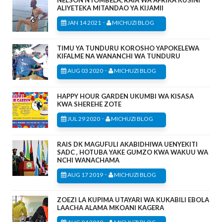
NELSON NTOMBELA; RAIA WA AFRIKA KUSINI
ALIYETEKA MITANDAO YA KIJAMII
-
JAN 14 2021
MICHUZI BLOG
TIMU YA TUNDURU KOROSHO YAPOKELEWA
KIFALME NA WANANCHI WA TUNDURU
-
AUG 03 2020
MICHUZI BLOG
HAPPY HOUR GARDEN UKUMBI WA KISASA
KWA SHEREHE ZOTE
-
JUL 29 2020
MICHUZI BLOG
RAIS DK MAGUFULI AKABIDHIWA UENYEKITI
SADC , HOTUBA YAKE GUMZO KWA WAKUU WA
NCHI WANACHAMA
-
AUG 17 2019
MICHUZI BLOG
ZOEZI LA KUPIMA UTAYARI WA KUKABILI EBOLA
LAACHA ALAMA MKOANI KAGERA
-