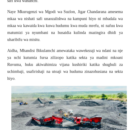
safi kwa wananchi.
Naye Mkurugenzi wa Mgodi wa Suzlon, Jigar Chandarana amesema
mkaa wa nishati safi unaozalishwa na kampuni hiyo ni mbadala wa
mkaa wa kawaida kwa kuwa hudumu kwa muda mrefu, ni nafuu kwa
matumizi ya nyumbani na husaidia kulinda mazingira dhidi ya
uharibifu wa misitu.
Aidha, Mhandisi Bikulamchi amewataka wawekezaji wa ndani na nje
ya nchi kutumia fursa zilizopo katika sekta ya madini mkoani
Ruvuma, huku akiwahimiza vijana kushiriki katika shughuli za
uchimbaji, usafirishaji na utoaji wa huduma zinazohusiana na sekta
hiyo.