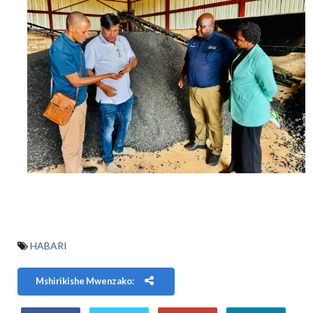
HABARI
Mshirikishe Mwenzako: