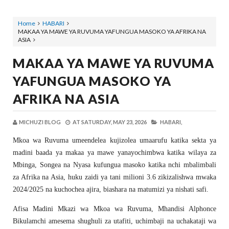
Home
HABARI
MAKAA YA MAWE YA RUVUMA YAFUNGUA MASOKO YA AFRIKA NA
ASIA
MAKAA YA MAWE YA RUVUMA
YAFUNGUA MASOKO YA
AFRIKA NA ASIA
MICHUZI BLOG
AT
SATURDAY, MAY 23, 2026
HABARI,
Mkoa wa Ruvuma umeendelea kujizolea umaarufu katika sekta ya
madini baada ya makaa ya mawe yanayochimbwa katika wilaya za
Mbinga, Songea na Nyasa kufungua masoko katika nchi mbalimbali
za Afrika na Asia, huku zaidi ya tani milioni 3.6 zikizalishwa mwaka
2024/2025 na kuchochea ajira, biashara na matumizi ya nishati safi.
Afisa Madini Mkazi wa Mkoa wa Ruvuma, Mhandisi Alphonce
Bikulamchi amesema shughuli za utafiti, uchimbaji na uchakataji wa