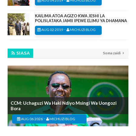
AUG 04 2019
MICHUZI BLOG
KAILIMA ATOA AGIZO KWA JESHI LA
POLISI,ATAKA JAMII IPEWE ELIMU YA DHAMANA
-
AUG 02 2019
MICHUZI BLOG
SIASA
Soma zaidi
CCM: Uchaguzi Wa Haki Ndiyo Msingi Wa Uongozi
Bora
-
AUG 06 2026
MICHUZI BLOG