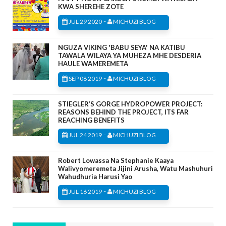
KWA SHEREHE ZOTE
-
JUL 29 2020
MICHUZI BLOG
NGUZA VIKING 'BABU SEYA' NA KATIBU
TAWALA WILAYA YA MUHEZA MHE DESDERIA
HAULE WAMEREMETA
-
SEP 08 2019
MICHUZI BLOG
STIEGLER’S GORGE HYDROPOWER PROJECT:
REASONS BEHIND THE PROJECT, ITS FAR
REACHING BENEFITS
-
JUL 24 2019
MICHUZI BLOG
Robert Lowassa Na Stephanie Kaaya
Walivyomeremeta Jijini Arusha, Watu Mashuhuri
Wahudhuria Harusi Yao
-
JUL 16 2019
MICHUZI BLOG