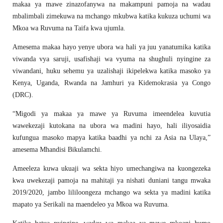
makaa ya mawe zinazofanywa na makampuni pamoja na wadau
mbalimbali zimekuwa na mchango mkubwa katika kukuza uchumi wa
Mkoa wa Ruvuma na Taifa kwa ujumla.
Amesema makaa hayo yenye ubora wa hali ya juu yanatumika katika
viwanda vya saruji, usafishaji wa vyuma na shughuli nyingine za
viwandani, huku sehemu ya uzalishaji ikipelekwa katika masoko ya
Kenya, Uganda, Rwanda na Jamhuri ya Kidemokrasia ya Congo
(DRC).
“Migodi ya makaa ya mawe ya Ruvuma imeendelea kuvutia
wawekezaji kutokana na ubora wa madini hayo, hali iliyosaidia
kufungua masoko mapya katika baadhi ya nchi za Asia na Ulaya,”
amesema Mhandisi Bikulamchi.
Ameeleza kuwa ukuaji wa sekta hiyo umechangiwa na kuongezeka
kwa uwekezaji pamoja na mahitaji ya nishati duniani tangu mwaka
2019/2020, jambo lililoongeza mchango wa sekta ya madini katika
mapato ya Serikali na maendeleo ya Mkoa wa Ruvuma.