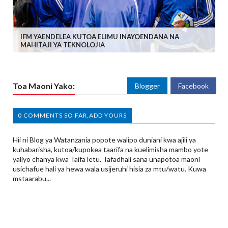
IFM YAENDELEA KUTOA ELIMU INAYOENDANA NA
MAHITAJI YA TEKNOLOJIA
Toa Maoni Yako:
Blogger
Facebook
0 COMMENTS SO FAR,ADD YOURS
Hii ni Blog ya Watanzania popote walipo duniani kwa ajili ya
kuhabarisha, kutoa/kupokea taarifa na kuelimisha mambo yote
yaliyo chanya kwa Taifa letu. Tafadhali sana unapotoa maoni
usichafue hali ya hewa wala usijeruhi hisia za mtu/watu. Kuwa
mstaarabu...