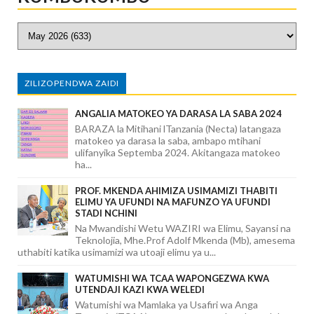
ZILIZOPENDWA ZAIDI
ANGALIA MATOKEO YA DARASA LA SABA 2024
BARAZA la Mitihani lTanzania (Necta) latangaza
matokeo ya darasa la saba, ambapo mtihani
ulifanyika Septemba 2024. Akitangaza matokeo
ha...
PROF. MKENDA AHIMIZA USIMAMIZI THABITI
ELIMU YA UFUNDI NA MAFUNZO YA UFUNDI
STADI NCHINI
Na Mwandishi Wetu WAZIRI wa Elimu, Sayansi na
Teknolojia, Mhe.Prof Adolf Mkenda (Mb), amesema
uthabiti katika usimamizi wa utoaji elimu ya u...
WATUMISHI WA TCAA WAPONGEZWA KWA
UTENDAJI KAZI KWA WELEDI
Watumishi wa Mamlaka ya Usafiri wa Anga