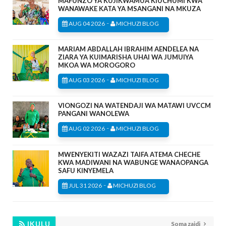
MAFUNZO YA KUJIKWAMUA KIUCHUMI KWA
WANAWAKE KATA YA MSANGANI NA MKUZA
-
AUG 04 2026
MICHUZI BLOG
MARIAM ABDALLAH IBRAHIM AENDELEA NA
ZIARA YA KUIMARISHA UHAI WA JUMUIYA
MKOA WA MOROGORO
-
AUG 03 2026
MICHUZI BLOG
VIONGOZI NA WATENDAJI WA MATAWI UVCCM
PANGANI WANOLEWA
-
AUG 02 2026
MICHUZI BLOG
MWENYEKITI WAZAZI TAIFA ATEMA CHECHE
KWA MADIWANI NA WABUNGE WANAOPANGA
SAFU KINYEMELA
-
JUL 31 2026
MICHUZI BLOG
IKULU
Soma zaidi