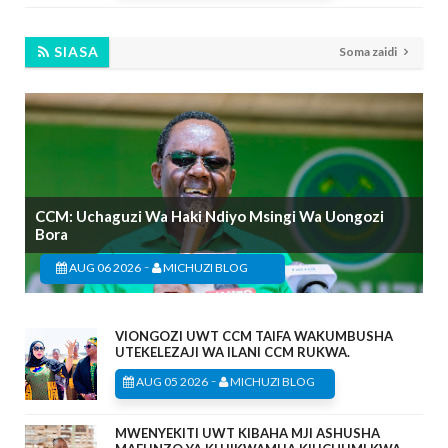
SIASA
Soma zaidi
CCM: Uchaguzi Wa Haki Ndiyo Msingi Wa Uongozi
Bora
-
AUG 06 2026
MICHUZI BLOG
VIONGOZI UWT CCM TAIFA WAKUMBUSHA
UTEKELEZAJI WA ILANI CCM RUKWA.
-
AUG 05 2026
MICHUZI BLOG
MWENYEKITI UWT KIBAHA MJI ASHUSHA