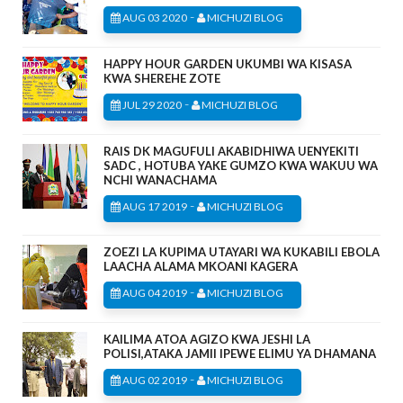
-
AUG 03 2020
MICHUZI BLOG
HAPPY HOUR GARDEN UKUMBI WA KISASA
KWA SHEREHE ZOTE
-
JUL 29 2020
MICHUZI BLOG
RAIS DK MAGUFULI AKABIDHIWA UENYEKITI
SADC , HOTUBA YAKE GUMZO KWA WAKUU WA
NCHI WANACHAMA
-
AUG 17 2019
MICHUZI BLOG
ZOEZI LA KUPIMA UTAYARI WA KUKABILI EBOLA
LAACHA ALAMA MKOANI KAGERA
-
AUG 04 2019
MICHUZI BLOG
KAILIMA ATOA AGIZO KWA JESHI LA
POLISI,ATAKA JAMII IPEWE ELIMU YA DHAMANA
-
AUG 02 2019
MICHUZI BLOG