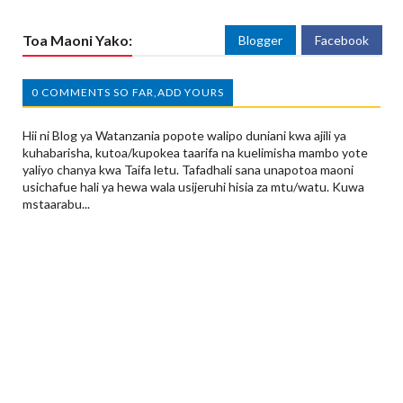
Toa Maoni Yako:
Blogger
Facebook
0 COMMENTS SO FAR,ADD YOURS
Hii ni Blog ya Watanzania popote walipo duniani kwa ajili ya
kuhabarisha, kutoa/kupokea taarifa na kuelimisha mambo yote
yaliyo chanya kwa Taifa letu. Tafadhali sana unapotoa maoni
usichafue hali ya hewa wala usijeruhi hisia za mtu/watu. Kuwa
mstaarabu...