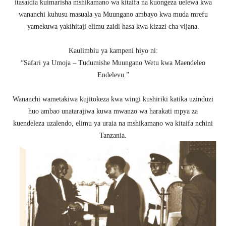
itasaidia kuimarisha mshikamano wa kitaifa na kuongeza uelewa kwa
wananchi kuhusu masuala ya Muungano ambayo kwa muda mrefu
yamekuwa yakihitaji elimu zaidi hasa kwa kizazi cha vijana.
Kaulimbiu ya kampeni hiyo ni:
“Safari ya Umoja – Tudumishe Muungano Wetu kwa Maendeleo
Endelevu.”
Wananchi wametakiwa kujitokeza kwa wingi kushiriki katika uzinduzi
huo ambao unatarajiwa kuwa mwanzo wa harakati mpya za
kuendeleza uzalendo, elimu ya uraia na mshikamano wa kitaifa nchini
Tanzania.