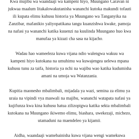
Kwa mujibu wa waandaaji wa kampeni hiyo, Muungano Caravan ni
jukwaa maalum litakalowakutanisha wananchi kutoka makundi tofauti
ili kupata elimu kuhusu historia ya Muungano wa Tanganyika na
Zanzibar, mafanikio yaliyopatikana tangu kuanzishwa kwake, pamoja
na nafasi ya wananchi katika kuuenzi na kuulinda Muungano huo kwa
manufaa ya kizazi cha sasa na kijacho.
Wadau hao wameeleza kuwa vijana ndio walengwa wakuu wa
kampeni hiyo kutokana na umuhimu wa kuwajengea uelewa mpana
kuhusu tunu za taifa, historia ya nchi na wajibu wao katika kudumisha
amani na umoja wa Watanzania.
Kupitia maonesho mbalimbali, mijadala ya wazi, semina za elimu ya
uraia na vipindi vya maswali na majibu, wananchi watapata nafasi ya
kujifunza kwa kina kuhusu hatua zilizopigwa katika sekta mbalimbali
kutokana na Muungano ikiwemo elimu, biashara, uwekezaji, michezo,
utamaduni na maendeleo ya kijamii.
Aidha, waandaaji wamebainisha kuwa vijana wengi wamekuwa