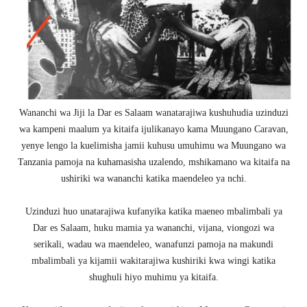
Wananchi wa Jiji la Dar es Salaam wanatarajiwa kushuhudia uzinduzi
wa kampeni maalum ya kitaifa ijulikanayo kama Muungano Caravan,
yenye lengo la kuelimisha jamii kuhusu umuhimu wa Muungano wa
Tanzania pamoja na kuhamasisha uzalendo, mshikamano wa kitaifa na
ushiriki wa wananchi katika maendeleo ya nchi.
Uzinduzi huo unatarajiwa kufanyika katika maeneo mbalimbali ya
Dar es Salaam, huku mamia ya wananchi, vijana, viongozi wa
serikali, wadau wa maendeleo, wanafunzi pamoja na makundi
mbalimbali ya kijamii wakitarajiwa kushiriki kwa wingi katika
shughuli hiyo muhimu ya kitaifa.