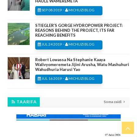
HAULE WAMEREMETA
-
SEP 08 2019
MICHUZI BLOG
STIEGLER’S GORGE HYDROPOWER PROJECT:
REASONS BEHIND THE PROJECT, ITS FAR
REACHING BENEFITS
-
JUL 24 2019
MICHUZI BLOG
Robert Lowassa Na Stephanie Kaaya
Walivyomeremeta Jijini Arusha, Watu Mashuhuri
Wahudhuria Harusi Yao
-
JUL 16 2019
MICHUZI BLOG
TAARIFA
Soma zaidi