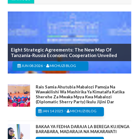
Eight Strategic Agreements: The New Map Of
Tanzania-Russia Economic Cooperation Unveiled
-
JUN 08 2026
MICHUZI BLOG
Rais Samia Ahutubia Mabalozi Pamoja Na
Wawakilishi Wa Mashirika Ya Kimataifa Katika
Sherehe Za Mwaka Mpya Kwa Mabalozi
(Diplomatic Sherry Party) Ikulu Jijini Dar
-
JAN 14 2025
MICHUZI BLOG
BAKAA YA FEDHA DARAJA LA BEREGA KUJENGA
BARABARA, MADARAJA NA MAKARAVATI