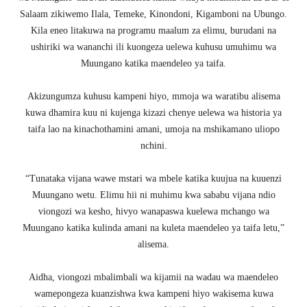
Salaam zikiwemo Ilala, Temeke, Kinondoni, Kigamboni na Ubungo.
Kila eneo litakuwa na programu maalum za elimu, burudani na
ushiriki wa wananchi ili kuongeza uelewa kuhusu umuhimu wa
Muungano katika maendeleo ya taifa.
Akizungumza kuhusu kampeni hiyo, mmoja wa waratibu alisema
kuwa dhamira kuu ni kujenga kizazi chenye uelewa wa historia ya
taifa lao na kinachothamini amani, umoja na mshikamano uliopo
nchini.
“Tunataka vijana wawe mstari wa mbele katika kuujua na kuuenzi
Muungano wetu. Elimu hii ni muhimu kwa sababu vijana ndio
viongozi wa kesho, hivyo wanapaswa kuelewa mchango wa
Muungano katika kulinda amani na kuleta maendeleo ya taifa letu,”
alisema.
Aidha, viongozi mbalimbali wa kijamii na wadau wa maendeleo
wamepongeza kuanzishwa kwa kampeni hiyo wakisema kuwa