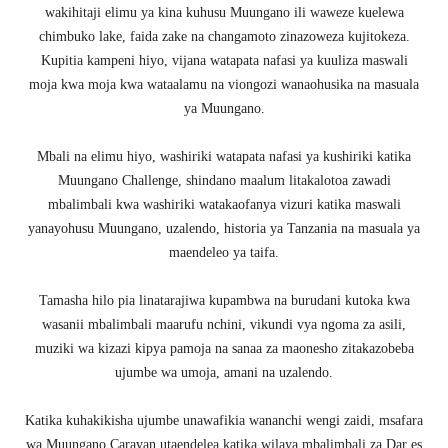
wakihitaji elimu ya kina kuhusu Muungano ili waweze kuelewa
chimbuko lake, faida zake na changamoto zinazoweza kujitokeza.
Kupitia kampeni hiyo, vijana watapata nafasi ya kuuliza maswali
moja kwa moja kwa wataalamu na viongozi wanaohusika na masuala
ya Muungano.
Mbali na elimu hiyo, washiriki watapata nafasi ya kushiriki katika
Muungano Challenge, shindano maalum litakalotoa zawadi
mbalimbali kwa washiriki watakaofanya vizuri katika maswali
yanayohusu Muungano, uzalendo, historia ya Tanzania na masuala ya
maendeleo ya taifa.
Tamasha hilo pia linatarajiwa kupambwa na burudani kutoka kwa
wasanii mbalimbali maarufu nchini, vikundi vya ngoma za asili,
muziki wa kizazi kipya pamoja na sanaa za maonesho zitakazobeba
ujumbe wa umoja, amani na uzalendo.
Katika kuhakikisha ujumbe unawafikia wananchi wengi zaidi, msafara
wa Muungano Caravan utaendelea katika wilaya mbalimbali za Dar es