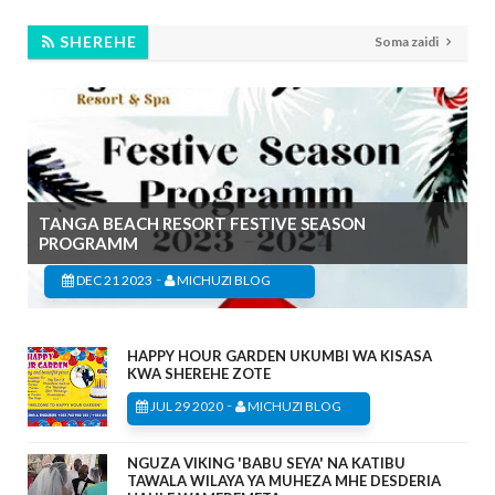
SHEREHE
Soma zaidi
TANGA BEACH RESORT FESTIVE SEASON
PROGRAMM
-
DEC 21 2023
MICHUZI BLOG
HAPPY HOUR GARDEN UKUMBI WA KISASA
KWA SHEREHE ZOTE
-
JUL 29 2020
MICHUZI BLOG
NGUZA VIKING 'BABU SEYA' NA KATIBU
TAWALA WILAYA YA MUHEZA MHE DESDERIA