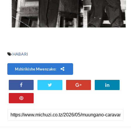
HABARI
Mshirikishe Mwenzako: