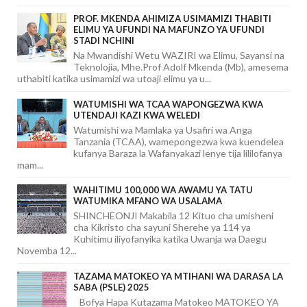
PROF. MKENDA AHIMIZA USIMAMIZI THABITI
ELIMU YA UFUNDI NA MAFUNZO YA UFUNDI
STADI NCHINI
Na Mwandishi Wetu WAZIRI wa Elimu, Sayansi na
Teknolojia, Mhe.Prof Adolf Mkenda (Mb), amesema
uthabiti katika usimamizi wa utoaji elimu ya u...
WATUMISHI WA TCAA WAPONGEZWA KWA
UTENDAJI KAZI KWA WELEDI
Watumishi wa Mamlaka ya Usafiri wa Anga
Tanzania (TCAA), wamepongezwa kwa kuendelea
kufanya Baraza la Wafanyakazi lenye tija lililofanya
mam...
WAHITIMU 100,000 WA AWAMU YA TATU
WATUMIKA MFANO WA USALAMA
SHINCHEONJI Makabila 12 Kituo cha umisheni
cha Kikristo cha sayuni Sherehe ya 114 ya
Kuhitimu iliyofanyika katika Uwanja wa Daegu
Novemba 12...
TAZAMA MATOKEO YA MTIHANI WA DARASA LA
SABA (PSLE) 2025
Bofya Hapa Kutazama Matokeo MATOKEO YA