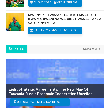
-
AUG 02 2026
MICHUZI BLOG
MWENYEKITI WAZAZI TAIFA ATEMA CHECHE
KWA MADIWANI NA WABUNGE WANAOPANGA
SAFU KINYEMELA
-
JUL 31 2026
MICHUZI BLOG
IKULU
Soma zaidi
Eight Strategic Agreements: The New Map Of
Tanzania-Russia Economic Cooperation Unveiled
-
JUN 08 2026
MICHUZI BLOG