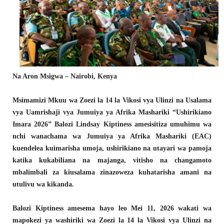
Na Aron Msigwa – Nairobi, Kenya
Msimamizi Mkuu wa Zoezi la 14 la Vikosi vya Ulinzi na Usalama
vya Uamrishaji vya Jumuiya ya Afrika Mashariki “Ushirikiano
Imara 2026” Balozi Lindsay Kiptiness amesisitiza umuhimu wa
nchi wanachama wa Jumuiya ya Afrika Mashariki (EAC)
kuendelea kuimarisha umoja, ushirikiano na utayari wa pamoja
katika kukabiliana na majanga, vitisho na changamoto
mbalimbali za kiusalama zinazoweza kuhatarisha amani na
utulivu wa kikanda.
Balozi Kiptiness amesema hayo leo Mei 11, 2026 wakati wa
mapokezi ya washiriki wa Zoezi la 14 la Vikosi vya Ulinzi na