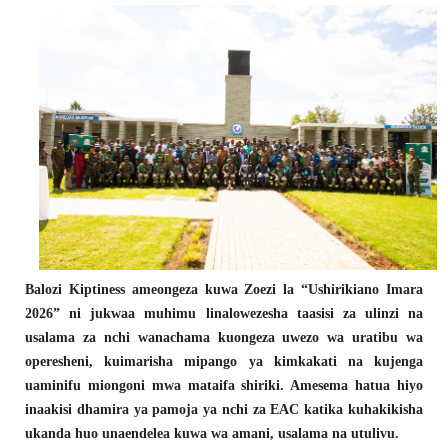
Balozi Kiptiness ameongeza kuwa Zoezi la “Ushirikiano Imara
2026” ni jukwaa muhimu linalowezesha taasisi za ulinzi na
usalama za nchi wanachama kuongeza uwezo wa uratibu wa
operesheni, kuimarisha mipango ya kimkakati na kujenga
uaminifu miongoni mwa mataifa shiriki. Amesema hatua hiyo
inaakisi dhamira ya pamoja ya nchi za EAC katika kuhakikisha
ukanda huo unaendelea kuwa wa amani, usalama na utulivu.