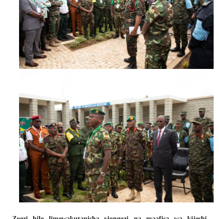
Zoezi hilo limewakutanisha viongozi na maafisa wa kijeshi