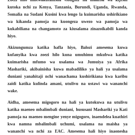
kutoka nchi za Kenya, Tanzania, Burundi, Uganda, Rwanda,
Somalia na Sudani Kusini kwa lengo la kuimarisha ushirikiano
wa kikanda pamoja na kuongeza uwezo wa pamoja wa
kukabiliana na changamoto za kiusalama zinazoikabili kanda
hiyo.
Akizungumza katika hafla hiyo, Balozi amesema kuwa
kufanyika kwa zoezi hilo kuna umuhimu mkubwa katika
kuimarisha mfumo wa usalama wa Jumuiya ya Afrika
Mashariki, akibainisha kuwa mabadiliko ya hali ya usalama
duniani yanahitaji nchi wanachama kushirikiana kwa karibu
zaidi katika kulinda amani, utulivu na ustawi wa wananchi
wake.
Aidha, amesema migogoro na hali ya kutokuwa na utulivu
katika maeneo mbalimbali duniani, hususani Mashariki ya Kati
pamoja na maeneo mengine yenye migogoro, inaendelea kuathiri
kwa namna mbalimbali uchumi, usalama na maisha ya
wananchi wa nchi za EAC. Amesema hali hiyo inaonesha