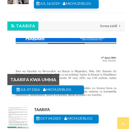
-
JUL 16 2019
MICHUZI BLOG
TAARIFA
Soma zaidi
TAARIFA KWA UMMA
-
JUL 07 2026
MICHUZI BLOG
TAARIFA
-
OCT 04 2025
MICHUZI BLOG