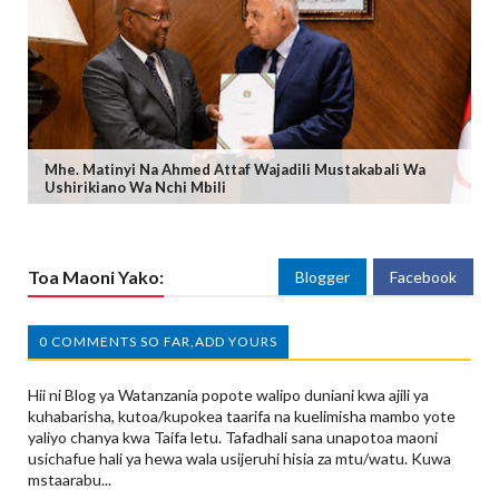
Mhe. Matinyi Na Ahmed Attaf Wajadili Mustakabali Wa
Ushirikiano Wa Nchi Mbili
Toa Maoni Yako:
Blogger
Facebook
0 COMMENTS SO FAR,ADD YOURS
Hii ni Blog ya Watanzania popote walipo duniani kwa ajili ya
kuhabarisha, kutoa/kupokea taarifa na kuelimisha mambo yote
yaliyo chanya kwa Taifa letu. Tafadhali sana unapotoa maoni
usichafue hali ya hewa wala usijeruhi hisia za mtu/watu. Kuwa
mstaarabu...