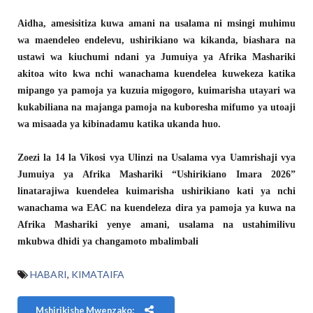
Aidha, amesisitiza kuwa amani na usalama ni msingi muhimu
wa maendeleo endelevu, ushirikiano wa kikanda, biashara na
ustawi wa kiuchumi ndani ya Jumuiya ya Afrika Mashariki
akitoa wito kwa nchi wanachama kuendelea kuwekeza katika
mipango ya pamoja ya kuzuia migogoro, kuimarisha utayari wa
kukabiliana na majanga pamoja na kuboresha mifumo ya utoaji
wa misaada ya kibinadamu katika ukanda huo.
Zoezi la 14 la Vikosi vya Ulinzi na Usalama vya Uamrishaji vya
Jumuiya ya Afrika Mashariki “Ushirikiano Imara 2026”
linatarajiwa kuendelea kuimarisha ushirikiano kati ya nchi
wanachama wa EAC na kuendeleza dira ya pamoja ya kuwa na
Afrika Mashariki yenye amani, usalama na ustahimilivu
mkubwa dhidi ya changamoto mbalimbali
HABARI
,
KIMATAIFA
Mshirikishe Mwenzako: