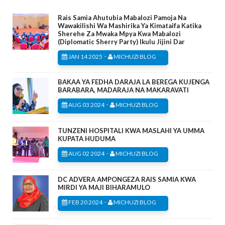
Rais Samia Ahutubia Mabalozi Pamoja Na
Wawakilishi Wa Mashirika Ya Kimataifa Katika
Sherehe Za Mwaka Mpya Kwa Mabalozi
(Diplomatic Sherry Party) Ikulu Jijini Dar
-
JAN 14 2025
MICHUZI BLOG
BAKAA YA FEDHA DARAJA LA BEREGA KUJENGA
BARABARA, MADARAJA NA MAKARAVATI
-
AUG 03 2024
MICHUZI BLOG
TUNZENI HOSPITALI KWA MASLAHI YA UMMA
KUPATA HUDUMA
-
AUG 02 2024
MICHUZI BLOG
DC ADVERA AMPONGEZA RAIS SAMIA KWA
MIRDI YA MAJI BIHARAMULO
-
FEB 20 2024
MICHUZI BLOG