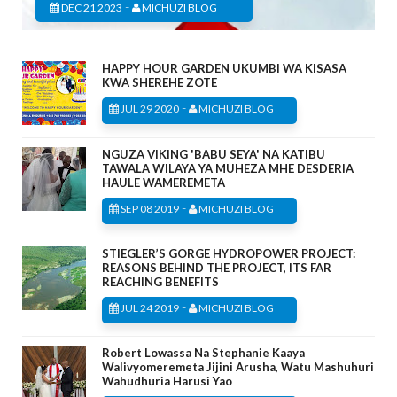
-
DEC 21 2023
MICHUZI BLOG
HAPPY HOUR GARDEN UKUMBI WA KISASA
KWA SHEREHE ZOTE
-
JUL 29 2020
MICHUZI BLOG
NGUZA VIKING 'BABU SEYA' NA KATIBU
TAWALA WILAYA YA MUHEZA MHE DESDERIA
HAULE WAMEREMETA
-
SEP 08 2019
MICHUZI BLOG
STIEGLER’S GORGE HYDROPOWER PROJECT:
REASONS BEHIND THE PROJECT, ITS FAR
REACHING BENEFITS
-
JUL 24 2019
MICHUZI BLOG
Robert Lowassa Na Stephanie Kaaya
Walivyomeremeta Jijini Arusha, Watu Mashuhuri
Wahudhuria Harusi Yao