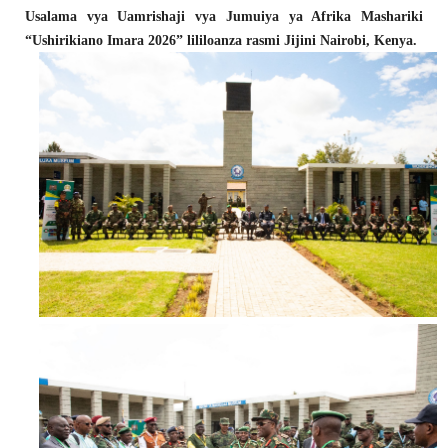
Usalama vya Uamrishaji vya Jumuiya ya Afrika Mashariki
“Ushirikiano Imara 2026” lililoanza rasmi Jijini Nairobi, Kenya.