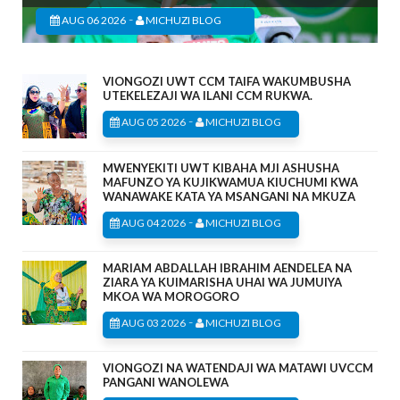
-
AUG 06 2026
MICHUZI BLOG
VIONGOZI UWT CCM TAIFA WAKUMBUSHA
UTEKELEZAJI WA ILANI CCM RUKWA.
-
AUG 05 2026
MICHUZI BLOG
MWENYEKITI UWT KIBAHA MJI ASHUSHA
MAFUNZO YA KUJIKWAMUA KIUCHUMI KWA
WANAWAKE KATA YA MSANGANI NA MKUZA
-
AUG 04 2026
MICHUZI BLOG
MARIAM ABDALLAH IBRAHIM AENDELEA NA
ZIARA YA KUIMARISHA UHAI WA JUMUIYA
MKOA WA MOROGORO
-
AUG 03 2026
MICHUZI BLOG
VIONGOZI NA WATENDAJI WA MATAWI UVCCM
PANGANI WANOLEWA