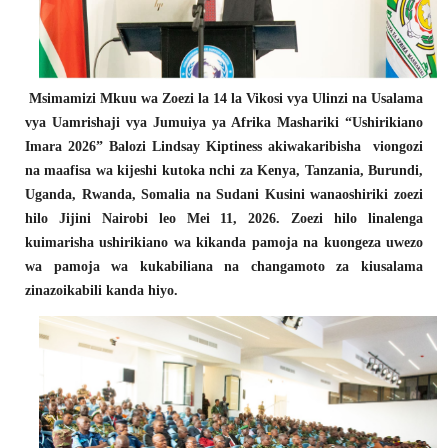
Msimamizi Mkuu wa Zoezi la 14 la Vikosi vya Ulinzi na Usalama
vya Uamrishaji vya Jumuiya ya Afrika Mashariki “Ushirikiano
Imara 2026” Balozi Lindsay Kiptiness akiwakaribisha viongozi
na maafisa wa kijeshi kutoka nchi za Kenya, Tanzania, Burundi,
Uganda, Rwanda, Somalia na Sudani Kusini wanaoshiriki zoezi
hilo Jijini Nairobi leo Mei 11, 2026. Zoezi hilo linalenga
kuimarisha ushirikiano wa kikanda pamoja na kuongeza uwezo
wa pamoja wa kukabiliana na changamoto za kiusalama
zinazoikabili kanda hiyo.