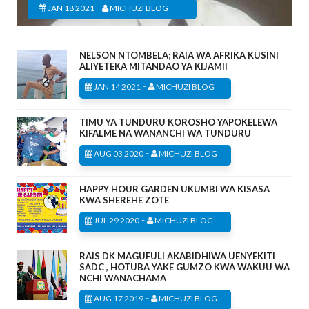
-
JAN 18 2021
MICHUZI BLOG
NELSON NTOMBELA; RAIA WA AFRIKA KUSINI
ALIYETEKA MITANDAO YA KIJAMII
-
JAN 14 2021
MICHUZI BLOG
TIMU YA TUNDURU KOROSHO YAPOKELEWA
KIFALME NA WANANCHI WA TUNDURU
-
AUG 03 2020
MICHUZI BLOG
HAPPY HOUR GARDEN UKUMBI WA KISASA
KWA SHEREHE ZOTE
-
JUL 29 2020
MICHUZI BLOG
RAIS DK MAGUFULI AKABIDHIWA UENYEKITI
SADC , HOTUBA YAKE GUMZO KWA WAKUU WA
NCHI WANACHAMA
-
AUG 17 2019
MICHUZI BLOG