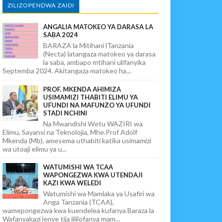
ZILIZOPENDWA ZAIDI
ANGALIA MATOKEO YA DARASA LA
SABA 2024
BARAZA la Mitihani lTanzania
(Necta) latangaza matokeo ya darasa
la saba, ambapo mtihani ulifanyika
Septemba 2024. Akitangaza matokeo ha...
PROF. MKENDA AHIMIZA
USIMAMIZI THABITI ELIMU YA
UFUNDI NA MAFUNZO YA UFUNDI
STADI NCHINI
Na Mwandishi Wetu WAZIRI wa
Elimu, Sayansi na Teknolojia, Mhe.Prof Adolf
Mkenda (Mb), amesema uthabiti katika usimamizi
wa utoaji elimu ya u...
WATUMISHI WA TCAA
WAPONGEZWA KWA UTENDAJI
KAZI KWA WELEDI
Watumishi wa Mamlaka ya Usafiri wa
Anga Tanzania (TCAA),
wamepongezwa kwa kuendelea kufanya Baraza la
Wafanyakazi lenye tija lililofanya mam...