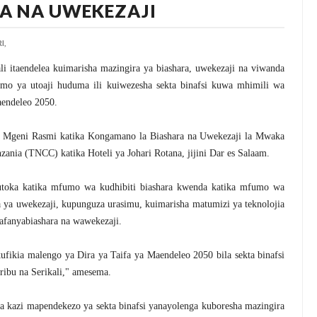
A NA UWEKEZAJI
I,
itaendelea kuimarisha mazingira ya biashara, uwekezaji na viwanda
umo ya utoaji huduma ili kuiwezesha sekta binafsi kuwa mhimili wa
aendeleo 2050.
a Mgeni Rasmi katika Kongamano la Biashara na Uwekezaji la Mwaka
zania (TNCC) katika Hoteli ya Johari Rotana, jijini Dar es Salaam.
toka katika mfumo wa kudhibiti biashara kwenda katika mfumo wa
 ya uwekezaji, kupunguza urasimu, kuimarisha matumizi ya teknolojia
afanyabiashara na wawekezaji.
kufikia malengo ya Dira ya Taifa ya Maendeleo 2050 bila sekta binafsi
ribu na Serikali," amesema.
a kazi mapendekezo ya sekta binafsi yanayolenga kuboresha mazingira