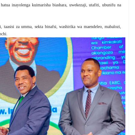
hatua inayolenga kuimarisha biashara, uwekezaji, utafiti, ubunifu na
, taasisi za umma, sekta binafsi, washirika wa maendeleo, mabalozi,
nchi.