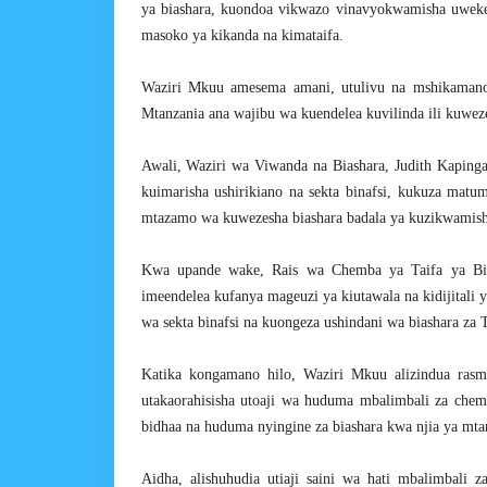
ya biashara, kuondoa vikwazo vinavyokwamisha uweke
masoko ya kikanda na kimataifa.
Waziri Mkuu amesema amani, utulivu na mshikamano
Mtanzania ana wajibu wa kuendelea kuvilinda ili kuwezes
Awali, Waziri wa Viwanda na Biashara, Judith Kapinga 
kuimarisha ushirikiano na sekta binafsi, kukuza matum
mtazamo wa kuwezesha biashara badala ya kuzikwamish
Kwa upande wake, Rais wa Chemba ya Taifa ya Bia
imeendelea kufanya mageuzi ya kiutawala na kidijital
wa sekta binafsi na kuongeza ushindani wa biashara za 
Katika kongamano hilo, Waziri Mkuu alizindua rasm
utakaorahisisha utoaji wa huduma mbalimbali za chemb
bidhaa na huduma nyingine za biashara kwa njia ya mta
Aidha, alishuhudia utiaji saini wa hati mbalimbali 