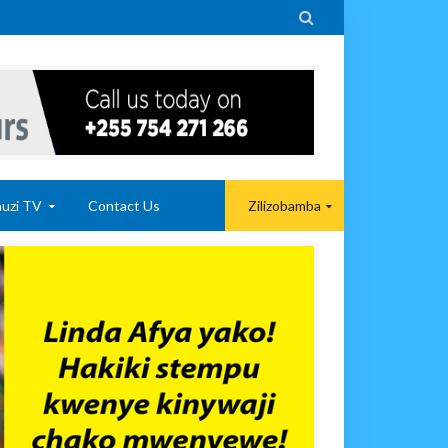

uzi TV
Contact Us
Zilizobamba