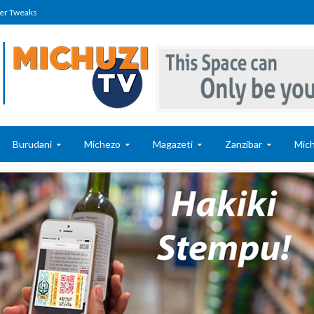
er Tweaks
Burudani
Michezo
Magazeti
Zanzibar
Mich