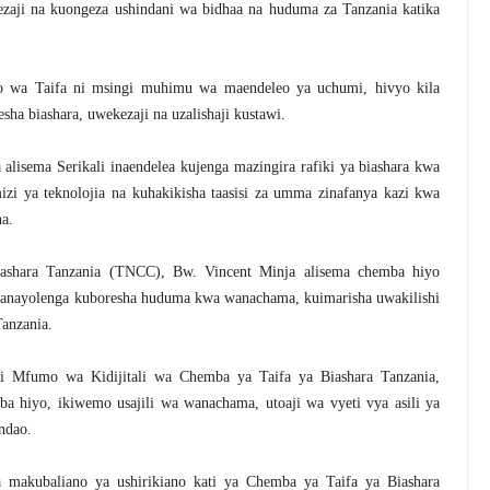
zaji na kuongeza ushindani wa bidhaa na huduma za Tanzania katika
 wa Taifa ni msingi muhimu wa maendeleo ya uchumi, hivyo kila
ha biashara, uwekezaji na uzalishaji kustawi.
alisema Serikali inaendelea kujenga mazingira rafiki ya biashara kwa
izi ya teknolojia na kuhakikisha taasisi za umma zinafanya kazi kwa
a.
shara Tanzania (TNCC), Bw. Vincent Minja alisema chemba hiyo
i yanayolenga kuboresha huduma kwa wanachama, kuimarisha uwakilishi
Tanzania.
i Mfumo wa Kidijitali wa Chemba ya Taifa ya Biashara Tanzania,
a hiyo, ikiwemo usajili wa wanachama, utoaji wa vyeti vya asili ya
ndao.
za makubaliano ya ushirikiano kati ya Chemba ya Taifa ya Biashara