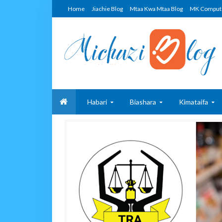
Home
Jiachie Blog
Mtaa Kwa Mtaa Blog
MK Comput
Habari
Biashara
Kimataifa