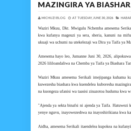
MAZINGIRA YA BIASHAR
MICHUZI BLOG
AT
TUESDAY, JUNE 30, 2026
HABAR
Waziri Mkuu, Dkt. Mwigulu Nchemba amesema Serikali 
kwa kufanya mageuzi ya sera, sheria, kanuni na mif
ukuaji wa uchumi na utekelezaji wa Dira ya Taifa ya M
Amesema hayo leo, Jumanne Juni 30, 2026, alipokuw
2026 lililoandaliwa na Chemba ya Taifa ya Biashara Tan
Waziri Mkuu amesema Serikali imejipanga kuhama ku
kuwezesha biashara kwa kuendelea kuboresha mazingira
na kuongeza ufanisi wa taasisi zinazotoa huduma kwa w
"Ajenda ya sekta binafsi ni ajenda ya Taifa. Hatuwezi 
yenye nguvu, inayowezeshwa na inayoshirikiana kwa ka
Aidha, amesema Serikali itaendelea kupokea na kufanyi