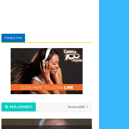
TIMES FM
MAJAMBO
Soma zaidi