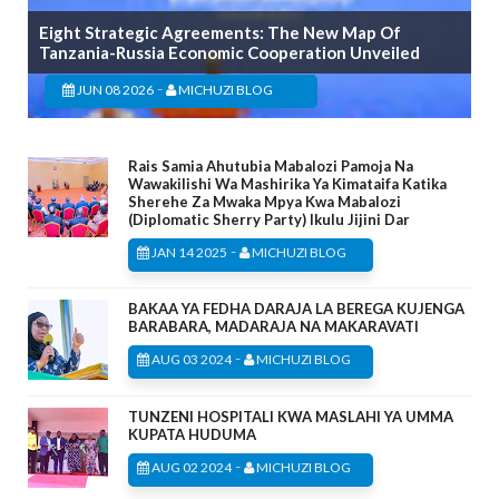
Eight Strategic Agreements: The New Map Of
Tanzania-Russia Economic Cooperation Unveiled
-
JUN 08 2026
MICHUZI BLOG
Rais Samia Ahutubia Mabalozi Pamoja Na
Wawakilishi Wa Mashirika Ya Kimataifa Katika
Sherehe Za Mwaka Mpya Kwa Mabalozi
(Diplomatic Sherry Party) Ikulu Jijini Dar
-
JAN 14 2025
MICHUZI BLOG
BAKAA YA FEDHA DARAJA LA BEREGA KUJENGA
BARABARA, MADARAJA NA MAKARAVATI
-
AUG 03 2024
MICHUZI BLOG
TUNZENI HOSPITALI KWA MASLAHI YA UMMA
KUPATA HUDUMA
-
AUG 02 2024
MICHUZI BLOG