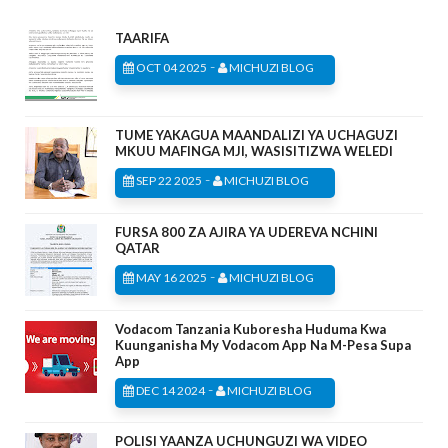
TAARIFA
-
OCT 04 2025
MICHUZI BLOG
TUME YAKAGUA MAANDALIZI YA UCHAGUZI
MKUU MAFINGA MJI, WASISITIZWA WELEDI
-
SEP 22 2025
MICHUZI BLOG
FURSA 800 ZA AJIRA YA UDEREVA NCHINI
QATAR
-
MAY 16 2025
MICHUZI BLOG
Vodacom Tanzania Kuboresha Huduma Kwa
Kuunganisha My Vodacom App Na M-Pesa Supa
App
-
DEC 14 2024
MICHUZI BLOG
POLISI YAANZA UCHUNGUZI WA VIDEO