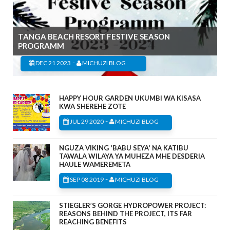
TANGA BEACH RESORT FESTIVE SEASON
PROGRAMM
-
DEC 21 2023
MICHUZI BLOG
HAPPY HOUR GARDEN UKUMBI WA KISASA
KWA SHEREHE ZOTE
-
JUL 29 2020
MICHUZI BLOG
NGUZA VIKING 'BABU SEYA' NA KATIBU
TAWALA WILAYA YA MUHEZA MHE DESDERIA
HAULE WAMEREMETA
-
SEP 08 2019
MICHUZI BLOG
STIEGLER’S GORGE HYDROPOWER PROJECT:
REASONS BEHIND THE PROJECT, ITS FAR
REACHING BENEFITS