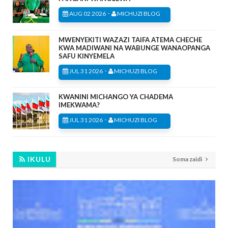
-
AUG 02 2026
MICHUZI BLOG
MWENYEKITI WAZAZI TAIFA ATEMA CHECHE
KWA MADIWANI NA WABUNGE WANAOPANGA
SAFU KINYEMELA
-
JUL 31 2026
MICHUZI BLOG
KWANINI MICHANGO YA CHADEMA
IMEKWAMA?
-
JUL 31 2026
MICHUZI BLOG
IKULU
Soma zaidi