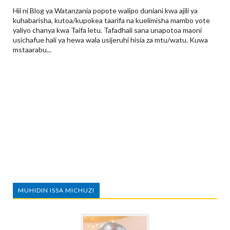
Hii ni Blog ya Watanzania popote walipo duniani kwa ajili ya
kuhabarisha, kutoa/kupokea taarifa na kuelimisha mambo yote
yaliyo chanya kwa Taifa letu. Tafadhali sana unapotoa maoni
usichafue hali ya hewa wala usijeruhi hisia za mtu/watu. Kuwa
mstaarabu...
MUHIDIN ISSA MICHUZI