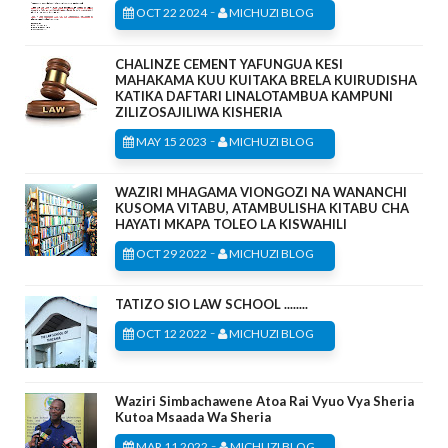
-
OCT 22 2024
MICHUZI BLOG
CHALINZE CEMENT YAFUNGUA KESI
MAHAKAMA KUU KUITAKA BRELA KUIRUDISHA
KATIKA DAFTARI LINALOTAMBUA KAMPUNI
ZILIZOSAJILIWA KISHERIA
-
MAY 15 2023
MICHUZI BLOG
WAZIRI MHAGAMA VIONGOZI NA WANANCHI
KUSOMA VITABU, ATAMBULISHA KITABU CHA
HAYATI MKAPA TOLEO LA KISWAHILI
-
OCT 29 2022
MICHUZI BLOG
TATIZO SIO LAW SCHOOL ........
-
OCT 12 2022
MICHUZI BLOG
Waziri Simbachawene Atoa Rai Vyuo Vya Sheria
Kutoa Msaada Wa Sheria
-
MAR 11 2022
MICHUZI BLOG