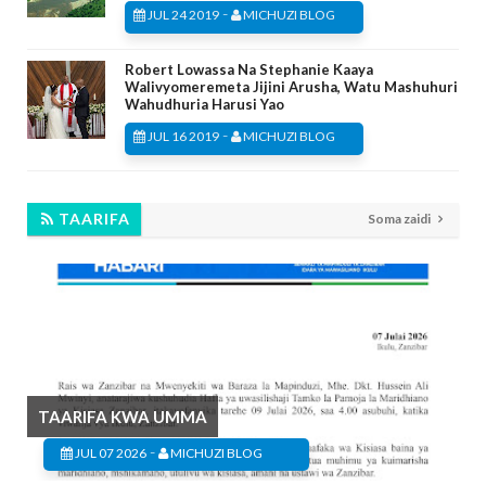
-
JUL 24 2019
MICHUZI BLOG
Robert Lowassa Na Stephanie Kaaya
Walivyomeremeta Jijini Arusha, Watu Mashuhuri
Wahudhuria Harusi Yao
-
JUL 16 2019
MICHUZI BLOG
TAARIFA
Soma zaidi
TAARIFA KWA UMMA
-
JUL 07 2026
MICHUZI BLOG