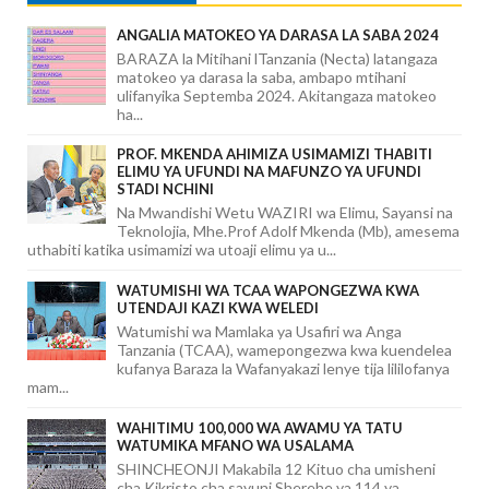
ANGALIA MATOKEO YA DARASA LA SABA 2024
BARAZA la Mitihani lTanzania (Necta) latangaza
matokeo ya darasa la saba, ambapo mtihani
ulifanyika Septemba 2024. Akitangaza matokeo
ha...
PROF. MKENDA AHIMIZA USIMAMIZI THABITI
ELIMU YA UFUNDI NA MAFUNZO YA UFUNDI
STADI NCHINI
Na Mwandishi Wetu WAZIRI wa Elimu, Sayansi na
Teknolojia, Mhe.Prof Adolf Mkenda (Mb), amesema
uthabiti katika usimamizi wa utoaji elimu ya u...
WATUMISHI WA TCAA WAPONGEZWA KWA
UTENDAJI KAZI KWA WELEDI
Watumishi wa Mamlaka ya Usafiri wa Anga
Tanzania (TCAA), wamepongezwa kwa kuendelea
kufanya Baraza la Wafanyakazi lenye tija lililofanya
mam...
WAHITIMU 100,000 WA AWAMU YA TATU
WATUMIKA MFANO WA USALAMA
SHINCHEONJI Makabila 12 Kituo cha umisheni
cha Kikristo cha sayuni Sherehe ya 114 ya