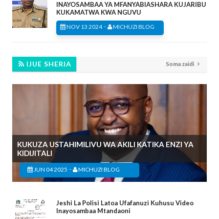
INAYOSAMBAA YA MFANYABIASHARA KUJARIBU
KUKAMATWA KWA NGUVU
-
NOV 13 2024
MICHUZI BLOG
IJUE SHERIA
Soma zaidi
KUKUZA USTAHIMILIVU WA AKILI KATIKA ENZI YA
KIDIJITALI
-
JUN 04 2025
MICHUZI BLOG
Jeshi La Polisi Latoa Ufafanuzi Kuhusu Video
Inayosambaa Mtandaoni