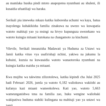
au mamlaka husika pindi mtoto anapopotea nyumbani au shuleni, ili
kusaidia ufuatiliaji wa haraka.
Serikali pia imeweka mkazo katika kuboresha uchumi wa kaya, hatua
inayolenga kuhakikisha familia zinakuwa na uwezo wa kuwapatia
watoto mahitaji yao ya msingi na hivyo kupunguza uwezekano wa
watoto kuingia mitaani kutokana na changamoto za kiuchumi.
Vilevile, Serikali imeanzisha Madawati ya Huduma za Ustawi wa
Jamii katika vituo vya usafirishaji nchini, yakiwa na jukumu la
kubaini, kuzuia na kuwasaidia watoto wanaotoroka nyumbani na
kuingia katika maisha ya mitaani.
Kwa mujibu wa takwimu zilizotolewa, katika kipindi cha Julai 2025
hadi Februari 2026, jumla ya watoto 6,182 waliokuwa wakiishi au
kufanya kazi mtaani wameokolewa. Kati yao, watoto 5,663
wameunganishwa tena na familia zao, huku wengine waliobaki
wakipatiwa huduma stahiki kulingana na mahitaji yao ya ustawi wa
jamii.