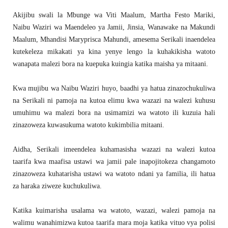
Akijibu swali la Mbunge wa Viti Maalum, Martha Festo Mariki,
Naibu Waziri wa Maendeleo ya Jamii, Jinsia, Wanawake na Makundi
Maalum, Mhandisi Maryprisca Mahundi, amesema Serikali inaendelea
kutekeleza mikakati ya kina yenye lengo la kuhakikisha watoto
wanapata malezi bora na kuepuka kuingia katika maisha ya mitaani.
Kwa mujibu wa Naibu Waziri huyo, baadhi ya hatua zinazochukuliwa
na Serikali ni pamoja na kutoa elimu kwa wazazi na walezi kuhusu
umuhimu wa malezi bora na usimamizi wa watoto ili kuzuia hali
zinazoweza kuwasukuma watoto kukimbilia mitaani.
Aidha, Serikali imeendelea kuhamasisha wazazi na walezi kutoa
taarifa kwa maafisa ustawi wa jamii pale inapojitokeza changamoto
zinazoweza kuhatarisha ustawi wa watoto ndani ya familia, ili hatua
za haraka ziweze kuchukuliwa.
Katika kuimarisha usalama wa watoto, wazazi, walezi pamoja na
walimu wanahimizwa kutoa taarifa mara moja katika vituo vya polisi