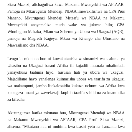
Siasa Mzenzi, alichaguliwa kuwa Makamu Mwenyekiti wa AFIAAR.
Pamoja na Mkurugenzi Mtendaji, NBAA imewakilishwa na CPA Pius
Maneno, Mkurugenzi Mtendaji Mstaafu wa NBAA na Makamu
Mwenyekiti anayemaliza muda wake wa jukwaa hilo; CPA
Winnington Makaka, Mkuu wa Sehemu ya Ubora wa Ukaguzi (AQR);
pamoja na Magreth Kageya, Mkuu wa Kitengo cha Uhusiano na
Mawasiliano cha NBAA.
Lengo la mkutano huo ni kuwakutanisha wasimamizi wa taaluma ya
Uhasibu na Ukaguzi barani Afrika ili kujadili masuala mbalimbali
yanayohusu taaluma hiyo, hususan hali ya ubora wa ukaguzi.
Majadiliano hayo yanalenga kuimarisha ubora wa taarifa za ukaguzi
wa makampuni, jambo litakalosaidia kukuza uchumi wa Afrika kwa
kuongeza imani ya wawekezaji kupitia taarifa sahihi na za kuaminika
za kifedha.
Akizungumza katika mkutano huo, Mkurugenzi Mtendaji wa NBAA
na Makamu Mwenyekiti wa AFIAAR, CPA Prof. Siasa Mzenzi,
alisema: “Mkutano huu ni muhimu kwa taasisi yetu na Tanzania kwa