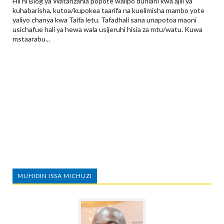
Hii ni Blog ya Watanzania popote walipo duniani kwa ajili ya
kuhabarisha, kutoa/kupokea taarifa na kuelimisha mambo yote
yaliyo chanya kwa Taifa letu. Tafadhali sana unapotoa maoni
usichafue hali ya hewa wala usijeruhi hisia za mtu/watu. Kuwa
mstaarabu...
MUHIDIN ISSA MICHUZI