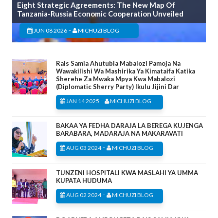
Eight Strategic Agreements: The New Map Of
Tanzania-Russia Economic Cooperation Unveiled
-
JUN 08 2026
MICHUZI BLOG
Rais Samia Ahutubia Mabalozi Pamoja Na
Wawakilishi Wa Mashirika Ya Kimataifa Katika
Sherehe Za Mwaka Mpya Kwa Mabalozi
(Diplomatic Sherry Party) Ikulu Jijini Dar
-
JAN 14 2025
MICHUZI BLOG
BAKAA YA FEDHA DARAJA LA BEREGA KUJENGA
BARABARA, MADARAJA NA MAKARAVATI
-
AUG 03 2024
MICHUZI BLOG
TUNZENI HOSPITALI KWA MASLAHI YA UMMA
KUPATA HUDUMA
-
AUG 02 2024
MICHUZI BLOG