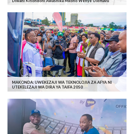
Diwani Kinondoni Awashika Mkono Wenye Ulemavu
MAKONDA: UWEKEZAJI WA TEKNOLOJIA ZA AFYA NI
UTEKELEZAJI WA DIRA YA TAIFA 2050