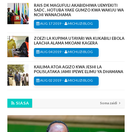
RAIS DK MAGUFULI AKABIDHIWA UENYEKITI
SADC , HOTUBA YAKE GUMZO KWA WAKUU WA
NCHI WANACHAMA
-
AUG 17 2019
MICHUZI BLOG
ZOEZI LA KUPIMA UTAYARI WA KUKABILI EBOLA
LAACHA ALAMA MKOANI KAGERA
-
AUG 04 2019
MICHUZI BLOG
KAILIMA ATOA AGIZO KWA JESHI LA
POLISI,ATAKA JAMII IPEWE ELIMU YA DHAMANA
-
AUG 02 2019
MICHUZI BLOG
SIASA
Soma zaidi