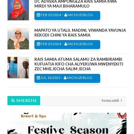
DC ADVERA AMPONGEZA RAIS SAMIA KWA
MIRDI YA MAJI BIHARAMULO
-
FEB 20 2024
MICHUZI BLOG
MAPATO YA UTALII, MADINI, VIWANDA YAVUNJA
REKODI CHINI YA RAIS SAMIA
-
FEB 20 2024
MICHUZI BLOG
RAIS SAMIA ATUMA SALAMU ZA RAMBIRAMBI
KUFUATIA KIFO CHA ALIYEKUWA MWENYEKITI
ZEC MHE.JECHA SALIM JECHA
-
JUL 18 2023
MICHUZI BLOG
SHEREHE
Soma zaidi