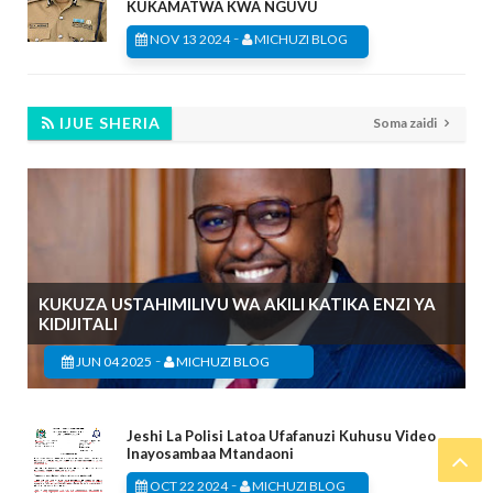
KUKAMATWA KWA NGUVU
-
NOV 13 2024
MICHUZI BLOG
IJUE SHERIA
Soma zaidi
KUKUZA USTAHIMILIVU WA AKILI KATIKA ENZI YA
KIDIJITALI
-
JUN 04 2025
MICHUZI BLOG
Jeshi La Polisi Latoa Ufafanuzi Kuhusu Video
Inayosambaa Mtandaoni
-
OCT 22 2024
MICHUZI BLOG