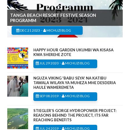
TANGA BEACH RESORT FESTIVE SEASON
PROGRAMM
-
DEC 21 2023
MICHUZI BLOG
HAPPY HOUR GARDEN UKUMBI WA KISASA
KWA SHEREHE ZOTE
-
JUL 29 2020
MICHUZI BLOG
NGUZA VIKING 'BABU SEYA' NA KATIBU
TAWALA WILAYA YA MUHEZA MHE DESDERIA
HAULE WAMEREMETA
-
SEP 08 2019
MICHUZI BLOG
STIEGLER’S GORGE HYDROPOWER PROJECT:
REASONS BEHIND THE PROJECT, ITS FAR
REACHING BENEFITS
-
JUL 24 2019
MICHUZI BLOG