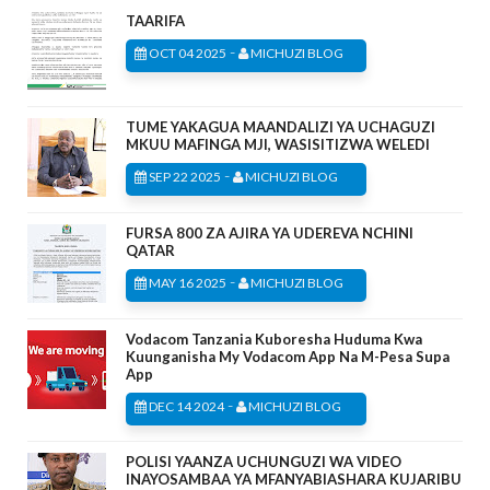
TAARIFA
-
OCT 04 2025
MICHUZI BLOG
TUME YAKAGUA MAANDALIZI YA UCHAGUZI
MKUU MAFINGA MJI, WASISITIZWA WELEDI
-
SEP 22 2025
MICHUZI BLOG
FURSA 800 ZA AJIRA YA UDEREVA NCHINI
QATAR
-
MAY 16 2025
MICHUZI BLOG
Vodacom Tanzania Kuboresha Huduma Kwa
Kuunganisha My Vodacom App Na M-Pesa Supa
App
-
DEC 14 2024
MICHUZI BLOG
POLISI YAANZA UCHUNGUZI WA VIDEO
INAYOSAMBAA YA MFANYABIASHARA KUJARIBU