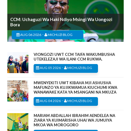
CCM: Uchaguzi Wa Haki Ndiyo Msingi Wa Uongozi
Bora
-
AUG 06 2026
MICHUZI BLOG
VIONGOZI UWT CCM TAIFA WAKUMBUSHA
UTEKELEZAJI WA ILANI CCM RUKWA.
-
AUG 05 2026
MICHUZI BLOG
MWENYEKITI UWT KIBAHA MJI ASHUSHA
MAFUNZO YA KUJIKWAMUA KIUCHUMI KWA
WANAWAKE KATA YA MSANGANI NA MKUZA
-
AUG 04 2026
MICHUZI BLOG
MARIAM ABDALLAH IBRAHIM AENDELEA NA
ZIARA YA KUIMARISHA UHAI WA JUMUIYA
MKOA WA MOROGORO