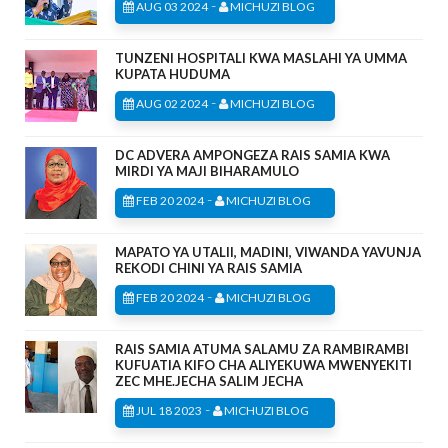
-
AUG 03 2024
MICHUZI BLOG
TUNZENI HOSPITALI KWA MASLAHI YA UMMA
KUPATA HUDUMA
-
AUG 02 2024
MICHUZI BLOG
DC ADVERA AMPONGEZA RAIS SAMIA KWA
MIRDI YA MAJI BIHARAMULO
-
FEB 20 2024
MICHUZI BLOG
MAPATO YA UTALII, MADINI, VIWANDA YAVUNJA
REKODI CHINI YA RAIS SAMIA
-
FEB 20 2024
MICHUZI BLOG
RAIS SAMIA ATUMA SALAMU ZA RAMBIRAMBI
KUFUATIA KIFO CHA ALIYEKUWA MWENYEKITI
ZEC MHE.JECHA SALIM JECHA
-
JUL 18 2023
MICHUZI BLOG