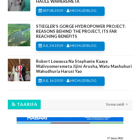
HAULE WAMEREMETA
-
SEP 08 2019
MICHUZI BLOG
STIEGLER’S GORGE HYDROPOWER PROJECT:
REASONS BEHIND THE PROJECT, ITS FAR
REACHING BENEFITS
-
JUL 24 2019
MICHUZI BLOG
Robert Lowassa Na Stephanie Kaaya
Walivyomeremeta Jijini Arusha, Watu Mashuhuri
Wahudhuria Harusi Yao
-
JUL 16 2019
MICHUZI BLOG
TAARIFA
Soma zaidi