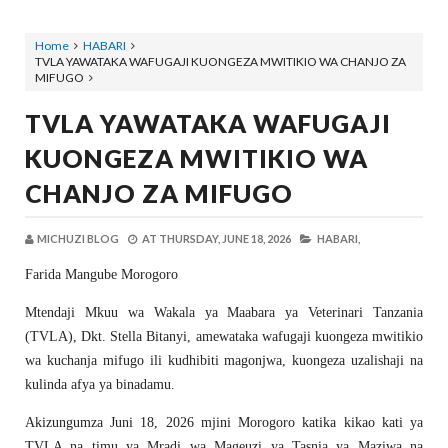
Home
HABARI
TVLA YAWATAKA WAFUGAJI KUONGEZA MWITIKIO WA CHANJO ZA
MIFUGO
TVLA YAWATAKA WAFUGAJI
KUONGEZA MWITIKIO WA
CHANJO ZA MIFUGO
MICHUZI BLOG
AT
THURSDAY, JUNE 18, 2026
HABARI,
Farida Mangube Morogoro
Mtendaji Mkuu wa Wakala ya Maabara ya Veterinari Tanzania
(TVLA), Dkt. Stella Bitanyi, amewataka wafugaji kuongeza mwitikio
wa kuchanja mifugo ili kudhibiti magonjwa, kuongeza uzalishaji na
kulinda afya ya binadamu.
Akizungumza Juni 18, 2026 mjini Morogoro katika kikao kati ya
TVLA na timu ya Mradi wa Mageuzi ya Tasnia ya Maziwa na