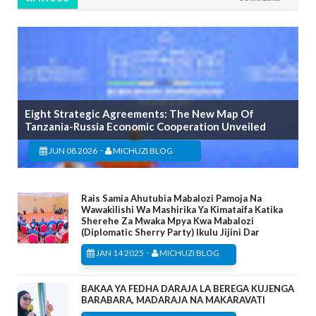
Eight Strategic Agreements: The New Map Of
Tanzania-Russia Economic Cooperation Unveiled
-
JUN 08 2026
MICHUZI BLOG
Rais Samia Ahutubia Mabalozi Pamoja Na
Wawakilishi Wa Mashirika Ya Kimataifa Katika
Sherehe Za Mwaka Mpya Kwa Mabalozi
(Diplomatic Sherry Party) Ikulu Jijini Dar
-
JAN 14 2025
MICHUZI BLOG
BAKAA YA FEDHA DARAJA LA BEREGA KUJENGA
BARABARA, MADARAJA NA MAKARAVATI