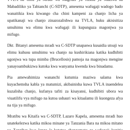
Mabadiliko ya Tabianchi (C-SDTP), amesema wafugaji wadogo bado
wanaitikia kwa kiwango cha chini kampeni za chanjo licha ya
upatikanaji wa chanjo zinazozalishwa na TVLA, huku akisisitiza
umuhimu wa elimu kwa wafugaji ili kupunguza magonjwa ya
mifugo.
Dkt. Bitanyi amesema mradi wa C-SDTP unapaswa kusaidia utoaji wa
elimu kuhusu umuhimu wa chanjo na kushirikiana katika kudhibiti
ugonjwa wa tupa mimba (Brucellosis) pamoja na magonjwa mengine
yanayoambukizwa kutoka kwa wanyama kwenda kwa binadamu.
Pia amewahimiza wananchi kutumia maziwa salama kwa
kuyachemsha kabla ya matumizi, akibainisha kuwa TVLA inaendelea
kuzalisha chanjo, kufanya tafiti za kisayansi, kudhibiti ubora wa
viuatilifu vya mifugo na kutoa ushauri wa kitaalamu ili kuongeza afya
na tija ya mifugo.
Mratibu wa Kitaifa wa C-SDTP, Lazaro Kapela, amesema mradi huo
unatekelezwa katika mikoa minane ya Tanzania Bara na mikoa mitano