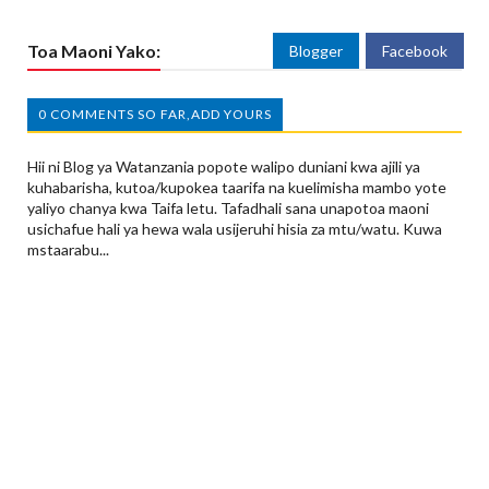
Toa Maoni Yako:
Blogger
Facebook
0 COMMENTS SO FAR,ADD YOURS
Hii ni Blog ya Watanzania popote walipo duniani kwa ajili ya
kuhabarisha, kutoa/kupokea taarifa na kuelimisha mambo yote
yaliyo chanya kwa Taifa letu. Tafadhali sana unapotoa maoni
usichafue hali ya hewa wala usijeruhi hisia za mtu/watu. Kuwa
mstaarabu...