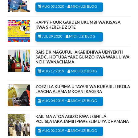
-
AUG 03 2020
MICHUZI BLOG
HAPPY HOUR GARDEN UKUMBI WA KISASA
KWA SHEREHE ZOTE
-
JUL 29 2020
MICHUZI BLOG
RAIS DK MAGUFULI AKABIDHIWA UENYEKITI
SADC , HOTUBA YAKE GUMZO KWA WAKUU WA
NCHI WANACHAMA
-
AUG 17 2019
MICHUZI BLOG
ZOEZI LA KUPIMA UTAYARI WA KUKABILI EBOLA
LAACHA ALAMA MKOANI KAGERA
-
AUG 04 2019
MICHUZI BLOG
KAILIMA ATOA AGIZO KWA JESHI LA
POLISI,ATAKA JAMII IPEWE ELIMU YA DHAMANA
-
AUG 02 2019
MICHUZI BLOG