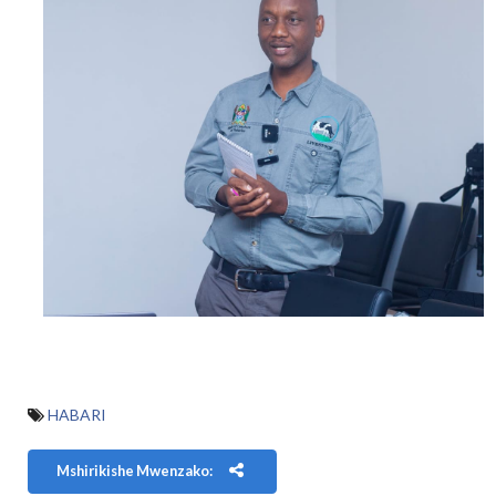
HABARI
Mshirikishe Mwenzako: