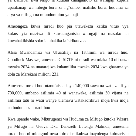
ya Zanzibar kwa lengo la kutatua changamoto za wafugaji kupitia
upatikanaji wa mbegu bora za ng’ombe, malisho bora, huduma za
afya ya mifugo na miundombinu ya maji.
Ameongeza kuwa mradi huo pia utawekeza katika vituo vya
kukusanyia maziwa ili kuwaunganisha wafugaji na masoko na
kuwahakikishia soko la uhakika la bidhaa zao.
Afisa Mwandamizi wa Ufuatiliaji na Tathmini wa mradi huo,
Goodluck Masawe, amesema C-SDTP ni mradi wa miaka 10 ulioanza
mwaka 2024 na unatarajiwa kukamilika mwaka 2034 kwa gharama ya
dola za Marekani milioni 231.
Amesema mradi huo utanufaisha kaya 140,000 sawa na watu zaidi ya
700,000, ambapo asilimia 40 ni wanawake, asilimia 30 vijana na
asilimia tatu ni watu wenye ulemavu watakaofikiwa moja kwa moja
na huduma za mradi huo.
Kwa upande wake, Mkurugenzi wa Huduma za Mifugo kutoka Wizara
ya Mifugo na Uvuvi, Dkt. Benezeth Lutenga Malinda, amesema
mradi huo ni miongoni mwa miradi mikubwa inayolenga kuimarisha