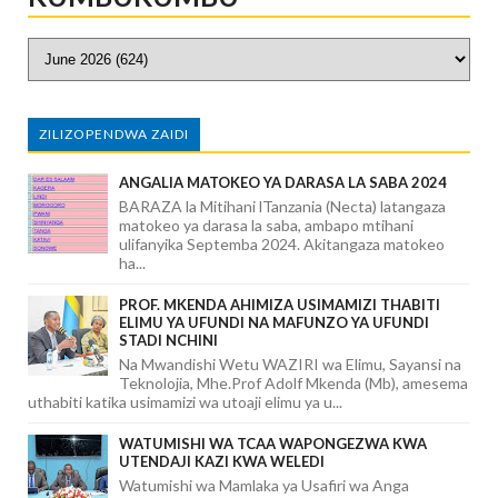
ZILIZOPENDWA ZAIDI
ANGALIA MATOKEO YA DARASA LA SABA 2024
BARAZA la Mitihani lTanzania (Necta) latangaza
matokeo ya darasa la saba, ambapo mtihani
ulifanyika Septemba 2024. Akitangaza matokeo
ha...
PROF. MKENDA AHIMIZA USIMAMIZI THABITI
ELIMU YA UFUNDI NA MAFUNZO YA UFUNDI
STADI NCHINI
Na Mwandishi Wetu WAZIRI wa Elimu, Sayansi na
Teknolojia, Mhe.Prof Adolf Mkenda (Mb), amesema
uthabiti katika usimamizi wa utoaji elimu ya u...
WATUMISHI WA TCAA WAPONGEZWA KWA
UTENDAJI KAZI KWA WELEDI
Watumishi wa Mamlaka ya Usafiri wa Anga