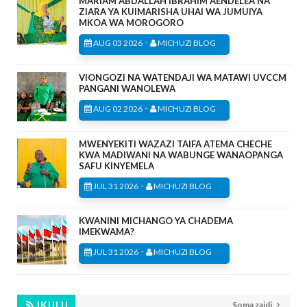
MARIAM ABDALLAH IBRAHIM AENDELEA NA
ZIARA YA KUIMARISHA UHAI WA JUMUIYA
MKOA WA MOROGORO
-
AUG 03 2026
MICHUZI BLOG
VIONGOZI NA WATENDAJI WA MATAWI UVCCM
PANGANI WANOLEWA
-
AUG 02 2026
MICHUZI BLOG
MWENYEKITI WAZAZI TAIFA ATEMA CHECHE
KWA MADIWANI NA WABUNGE WANAOPANGA
SAFU KINYEMELA
-
JUL 31 2026
MICHUZI BLOG
KWANINI MICHANGO YA CHADEMA
IMEKWAMA?
-
JUL 31 2026
MICHUZI BLOG
IKULU
Soma zaidi