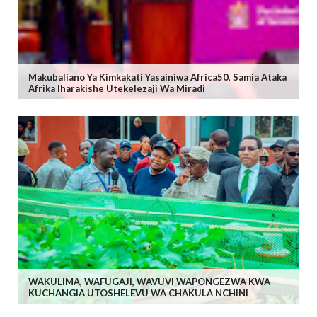
Makubaliano Ya Kimkakati Yasainiwa Africa50, Samia Ataka
Afrika Iharakishe Utekelezaji Wa Miradi
WAKULIMA, WAFUGAJI, WAVUVI WAPONGEZWA KWA
KUCHANGIA UTOSHELEVU WA CHAKULA NCHINI