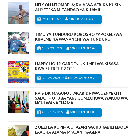
NELSON NTOMBELA; RAIA WA AFRIKA KUSINI
ALIYETEKA MITANDAO YA KIJAMII
-
JAN 14 2021
MICHUZI BLOG
TIMU YA TUNDURU KOROSHO YAPOKELEWA
KIFALME NA WANANCHI WA TUNDURU
-
AUG 03 2020
MICHUZI BLOG
HAPPY HOUR GARDEN UKUMBI WA KISASA
KWA SHEREHE ZOTE
-
JUL 29 2020
MICHUZI BLOG
RAIS DK MAGUFULI AKABIDHIWA UENYEKITI
SADC , HOTUBA YAKE GUMZO KWA WAKUU WA
NCHI WANACHAMA
-
AUG 17 2019
MICHUZI BLOG
ZOEZI LA KUPIMA UTAYARI WA KUKABILI EBOLA
LAACHA ALAMA MKOANI KAGERA