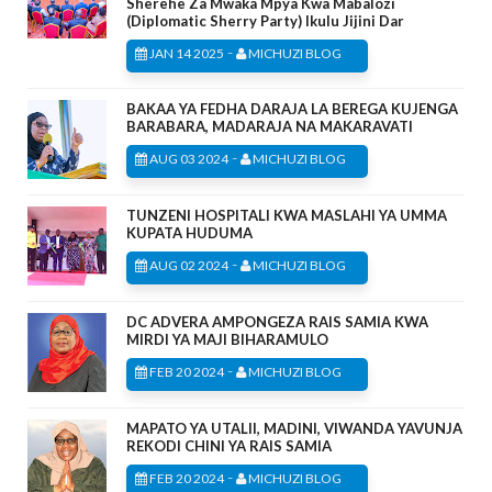
Sherehe Za Mwaka Mpya Kwa Mabalozi
(Diplomatic Sherry Party) Ikulu Jijini Dar
-
JAN 14 2025
MICHUZI BLOG
BAKAA YA FEDHA DARAJA LA BEREGA KUJENGA
BARABARA, MADARAJA NA MAKARAVATI
-
AUG 03 2024
MICHUZI BLOG
TUNZENI HOSPITALI KWA MASLAHI YA UMMA
KUPATA HUDUMA
-
AUG 02 2024
MICHUZI BLOG
DC ADVERA AMPONGEZA RAIS SAMIA KWA
MIRDI YA MAJI BIHARAMULO
-
FEB 20 2024
MICHUZI BLOG
MAPATO YA UTALII, MADINI, VIWANDA YAVUNJA
REKODI CHINI YA RAIS SAMIA
-
FEB 20 2024
MICHUZI BLOG