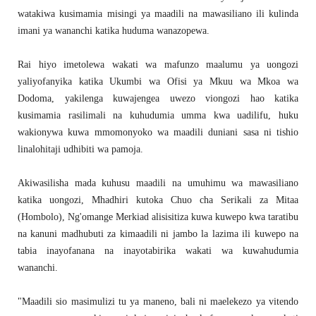
watakiwa kusimamia misingi ya maadili na mawasiliano ili kulinda
imani ya wananchi katika huduma wanazopewa.
Rai hiyo imetolewa wakati wa mafunzo maalumu ya uongozi
yaliyofanyika katika Ukumbi wa Ofisi ya Mkuu wa Mkoa wa
Dodoma, yakilenga kuwajengea uwezo viongozi hao katika
kusimamia rasilimali na kuhudumia umma kwa uadilifu, huku
wakionywa kuwa mmomonyoko wa maadili duniani sasa ni tishio
linalohitaji udhibiti wa pamoja.
Akiwasilisha mada kuhusu maadili na umuhimu wa mawasiliano
katika uongozi, Mhadhiri kutoka Chuo cha Serikali za Mitaa
(Hombolo), Ng'omange Merkiad alisisitiza kuwa kuwepo kwa taratibu
na kanuni madhubuti za kimaadili ni jambo la lazima ili kuwepo na
tabia inayofanana na inayotabirika wakati wa kuwahudumia
wananchi.
"Maadili sio masimulizi tu ya maneno, bali ni maelekezo ya vitendo