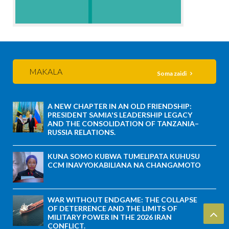
MAKALA
Soma zaidi
A NEW CHAPTER IN AN OLD FRIENDSHIP:
PRESIDENT SAMIA'S LEADERSHIP LEGACY
AND THE CONSOLIDATION OF TANZANIA–
RUSSIA RELATIONS.
KUNA SOMO KUBWA TUMELIPATA KUHUSU
CCM INAVYOKABILIANA NA CHANGAMOTO
WAR WITHOUT ENDGAME: THE COLLAPSE
OF DETERRENCE AND THE LIMITS OF
MILITARY POWER IN THE 2026 IRAN
CONFLICT.