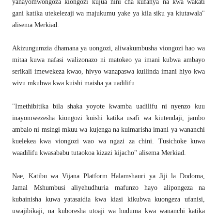
yanayomwongoza kiongozi kujua nini cha kufanya na kwa wakati
gani katika utekelezaji wa majukumu yake ya kila siku ya kiutawala"
alisema Merkiad.
Akizungumzia dhamana ya uongozi, aliwakumbusha viongozi hao wa
mitaa kuwa nafasi walizonazo ni matokeo ya imani kubwa ambayo
serikali imewekeza kwao, hivyo wanapaswa kuilinda imani hiyo kwa
wivu mkubwa kwa kuishi maisha ya uadilifu.
"Imethibitika bila shaka yoyote kwamba uadilifu ni nyenzo kuu
inayomwezesha kiongozi kuishi katika usafi wa kiutendaji, jambo
ambalo ni msingi mkuu wa kujenga na kuimarisha imani ya wananchi
kuelekea kwa viongozi wao wa ngazi za chini. Tusichoke kuwa
waadilifu kwasababu tutaokoa kizazi kijacho" alisema Merkiad.
Nae, Katibu wa Vijana Platform Halamshauri ya Jiji la Dodoma,
Jamal Mshumbusi aliyehudhuria mafunzo hayo alipongeza na
kubainisha kuwa yatasaidia kwa kiasi kikubwa kuongeza ufanisi,
uwajibikaji, na kuboresha utoaji wa huduma kwa wananchi katika