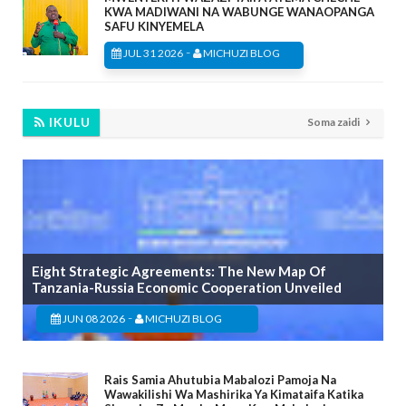
KWA MADIWANI NA WABUNGE WANAOPANGA
SAFU KINYEMELA
-
JUL 31 2026
MICHUZI BLOG
IKULU
Soma zaidi
Eight Strategic Agreements: The New Map Of
Tanzania-Russia Economic Cooperation Unveiled
-
JUN 08 2026
MICHUZI BLOG
Rais Samia Ahutubia Mabalozi Pamoja Na
Wawakilishi Wa Mashirika Ya Kimataifa Katika