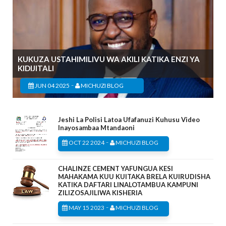
KUKUZA USTAHIMILIVU WA AKILI KATIKA ENZI YA
KIDIJITALI
-
JUN 04 2025
MICHUZI BLOG
Jeshi La Polisi Latoa Ufafanuzi Kuhusu Video
Inayosambaa Mtandaoni
-
OCT 22 2024
MICHUZI BLOG
CHALINZE CEMENT YAFUNGUA KESI
MAHAKAMA KUU KUITAKA BRELA KUIRUDISHA
KATIKA DAFTARI LINALOTAMBUA KAMPUNI
ZILIZOSAJILIWA KISHERIA
-
MAY 15 2023
MICHUZI BLOG