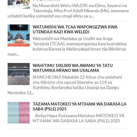
Na Mwandishi Wetu WAZIRI wa Elimu, Sayansi na
Teknolojia, Mhe.Prof Adolf Mkenda (Mb), amesema
uthabiti katika usimamizi wa utoaji elimu ya u...
WATUMISHI WA TCAA WAPONGEZWA KWA
UTENDAJI KAZI KWA WELEDI
Watumishi wa Mamlaka ya Usafiri wa Anga
Tanzania (TCAA), wamepongezwa kwa kuendelea
kufanya Baraza la Wafanyakazi lenye tija lililofanya
mam...
WAHITIMU 100,000 WA AWAMU YA TATU
WATUMIKA MFANO WA USALAMA
SHINCHEONJI Makabila 12 Kituo cha umisheni
cha Kikristo cha sayuni Sherehe ya 114 ya
Kuhitimu iliyofanyika katika Uwanja wa Daegu
Novemba 12...
TAZAMA MATOKEO YA MTIHANI WA DARASA LA
SABA (PSLE) 2025
Bofya Hapa Kutazama Matokeo MATOKEO YA
MTIHANI WA DARASA LA SABA (PSLE) 2025