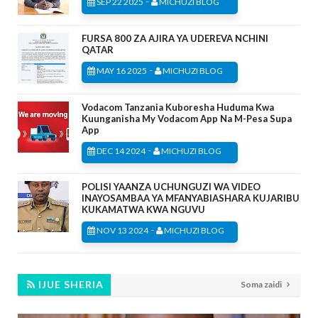
-
SEP 22 2025
MICHUZI BLOG
FURSA 800 ZA AJIRA YA UDEREVA NCHINI
QATAR
-
MAY 16 2025
MICHUZI BLOG
Vodacom Tanzania Kuboresha Huduma Kwa
Kuunganisha My Vodacom App Na M-Pesa Supa
App
-
DEC 14 2024
MICHUZI BLOG
POLISI YAANZA UCHUNGUZI WA VIDEO
INAYOSAMBAA YA MFANYABIASHARA KUJARIBU
KUKAMATWA KWA NGUVU
-
NOV 13 2024
MICHUZI BLOG
IJUE SHERIA
Soma zaidi