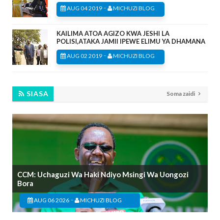
-
AUG 04 2019
MICHUZI BLOG
KAILIMA ATOA AGIZO KWA JESHI LA
POLISI,ATAKA JAMII IPEWE ELIMU YA DHAMANA
-
AUG 02 2019
MICHUZI BLOG
SIASA
Soma zaidi
CCM: Uchaguzi Wa Haki Ndiyo Msingi Wa Uongozi
Bora
-
AUG 06 2026
MICHUZI BLOG