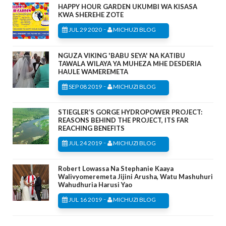
HAPPY HOUR GARDEN UKUMBI WA KISASA
KWA SHEREHE ZOTE
-
JUL 29 2020
MICHUZI BLOG
NGUZA VIKING 'BABU SEYA' NA KATIBU
TAWALA WILAYA YA MUHEZA MHE DESDERIA
HAULE WAMEREMETA
-
SEP 08 2019
MICHUZI BLOG
STIEGLER’S GORGE HYDROPOWER PROJECT:
REASONS BEHIND THE PROJECT, ITS FAR
REACHING BENEFITS
-
JUL 24 2019
MICHUZI BLOG
Robert Lowassa Na Stephanie Kaaya
Walivyomeremeta Jijini Arusha, Watu Mashuhuri
Wahudhuria Harusi Yao
-
JUL 16 2019
MICHUZI BLOG