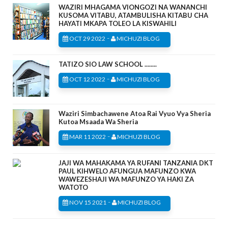
WAZIRI MHAGAMA VIONGOZI NA WANANCHI
KUSOMA VITABU, ATAMBULISHA KITABU CHA
HAYATI MKAPA TOLEO LA KISWAHILI
-
OCT 29 2022
MICHUZI BLOG
TATIZO SIO LAW SCHOOL ........
-
OCT 12 2022
MICHUZI BLOG
Waziri Simbachawene Atoa Rai Vyuo Vya Sheria
Kutoa Msaada Wa Sheria
-
MAR 11 2022
MICHUZI BLOG
JAJI WA MAHAKAMA YA RUFANI TANZANIA DKT
PAUL KIHWELO AFUNGUA MAFUNZO KWA
WAWEZESHAJI WA MAFUNZO YA HAKI ZA
WATOTO
-
NOV 15 2021
MICHUZI BLOG