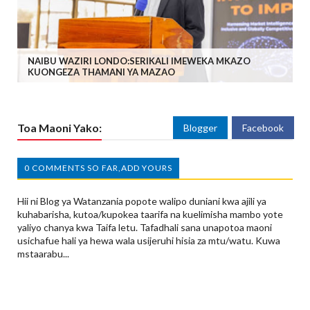
NAIBU WAZIRI LONDO:SERIKALI IMEWEKA MKAZO
KUONGEZA THAMANI YA MAZAO
Toa Maoni Yako:
Blogger
Facebook
0 COMMENTS SO FAR,ADD YOURS
Hii ni Blog ya Watanzania popote walipo duniani kwa ajili ya
kuhabarisha, kutoa/kupokea taarifa na kuelimisha mambo yote
yaliyo chanya kwa Taifa letu. Tafadhali sana unapotoa maoni
usichafue hali ya hewa wala usijeruhi hisia za mtu/watu. Kuwa
mstaarabu...