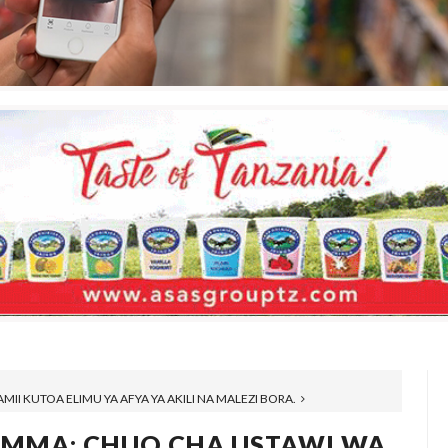
II KUTOA ELIMU YA AFYA YA AKILI NA MALEZI BORA.
 UMMA: CHUO CHA USTAWI WA