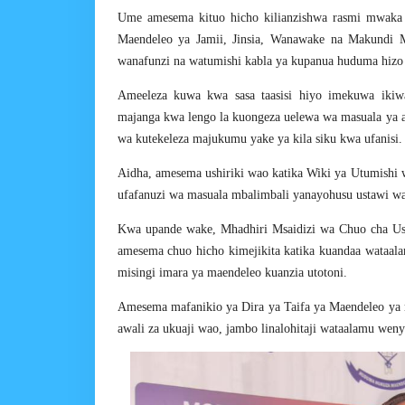
Ume amesema kituo hicho kilianzishwa rasmi mwaka 2
Maendeleo ya Jamii, Jinsia, Wanawake na Makundi M
wanafunzi na watumishi kabla ya kupanua huduma hizo
Ameeleza kuwa kwa sasa taasisi hiyo imekuwa ikiw
majanga kwa lengo la kuongeza uelewa wa masuala ya af
wa kutekeleza majukumu yake ya kila siku kwa ufanisi.
Aidha, amesema ushiriki wao katika Wiki ya Utumish
ufafanuzi wa masuala mbalimbali yanayohusu ustawi wa 
Kwa upande wake, Mhadhiri Msaidizi wa Chuo cha Us
amesema chuo hicho kimejikita katika kuandaa wataalam
misingi imara ya maendeleo kuanzia utotoni.
Amesema mafanikio ya Dira ya Taifa ya Maendeleo ya 
awali za ukuaji wao, jambo linalohitaji wataalamu weny