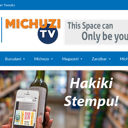
er Tweaks
Burudani
Michezo
Magazeti
Zanzibar
Mich