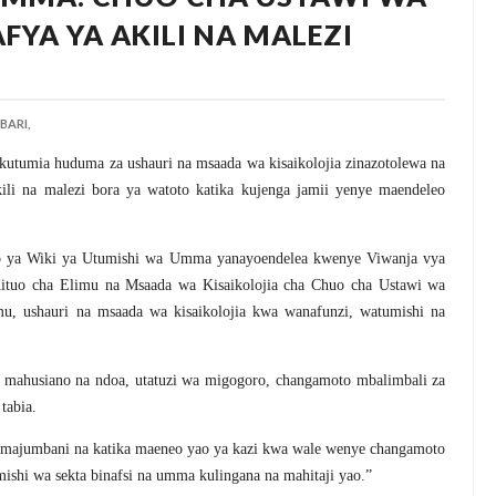
FYA YA AKILI NA MALEZI
BARI,
utumia huduma za ushauri na msaada wa kisaikolojia zinazotolewa na
kili na malezi bora ya watoto katika kujenga jamii yenye maendeleo
o ya Wiki ya Utumishi wa Umma yanayoendelea kwenye Viwanja vya
Kituo cha Elimu na Msaada wa Kisaikolojia cha Chuo cha Ustawi wa
mu, ushauri na msaada wa kisaikolojia kwa wanafunzi, watumishi na
 mahusiano na ndoa, utatuzi wa migogoro, changamoto mbalimbali za
tabia.
i majumbani na katika maeneo yao ya kazi kwa wale wenye changamoto
shi wa sekta binafsi na umma kulingana na mahitaji yao.”