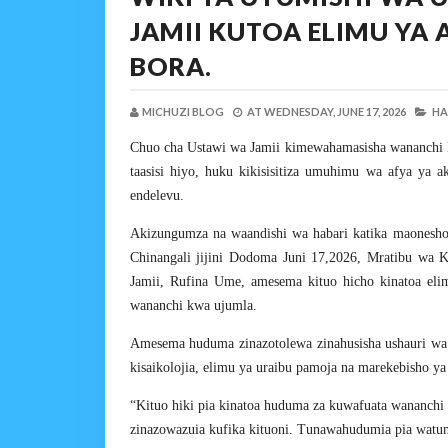
JAMII KUTOA ELIMU YA A
BORA.
MICHUZI BLOG
AT
WEDNESDAY, JUNE 17, 2026
HA
Chuo cha Ustawi wa Jamii kimewahamasisha wananchi k
taasisi hiyo, huku kikisisitiza umuhimu wa afya ya a
endelevu.
Akizungumza na waandishi wa habari katika maonesh
Chinangali jijini Dodoma Juni 17,2026, Mratibu wa 
Jamii, Rufina Ume, amesema kituo hicho kinatoa eli
wananchi kwa ujumla.
Amesema huduma zinazotolewa zinahusisha ushauri wa
kisaikolojia, elimu ya uraibu pamoja na marekebisho ya 
“Kituo hiki pia kinatoa huduma za kuwafuata wananch
zinazowazuia kufika kituoni. Tunawahudumia pia watumi