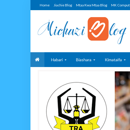
Home
Jiachie Blog
Mtaa Kwa Mtaa Blog
MK Comput
Habari
Biashara
Kimataifa