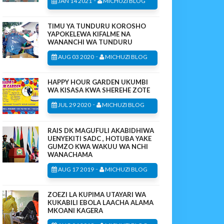
JAN 14 2021
MICHUZI BLOG
TIMU YA TUNDURU KOROSHO
YAPOKELEWA KIFALME NA
WANANCHI WA TUNDURU
-
AUG 03 2020
MICHUZI BLOG
HAPPY HOUR GARDEN UKUMBI
WA KISASA KWA SHEREHE ZOTE
-
JUL 29 2020
MICHUZI BLOG
RAIS DK MAGUFULI AKABIDHIWA
UENYEKITI SADC , HOTUBA YAKE
GUMZO KWA WAKUU WA NCHI
WANACHAMA
-
AUG 17 2019
MICHUZI BLOG
ZOEZI LA KUPIMA UTAYARI WA
KUKABILI EBOLA LAACHA ALAMA
MKOANI KAGERA