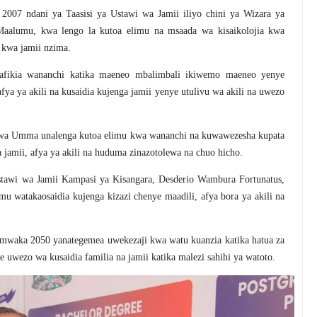
007 ndani ya Taasisi ya Ustawi wa Jamii iliyo chini ya Wizara ya
aalumu, kwa lengo la kutoa elimu na msaada wa kisaikolojia kwa
 kwa jamii nzima.
afikia wananchi katika maeneo mbalimbali ikiwemo maeneo yenye
ya ya akili na kusaidia kujenga jamii yenye utulivu wa akili na uwezo
i wa Umma unalenga kutoa elimu kwa wananchi na kuwawezesha kupata
jamii, afya ya akili na huduma zinazotolewa na chuo hicho.
tawi wa Jamii Kampasi ya Kisangara, Desderio Wambura Fortunatus,
u watakaosaidia kujenga kizazi chenye maadili, afya bora ya akili na
mwaka 2050 yanategemea uwekezaji kwa watu kuanzia katika hatua za
e uwezo wa kusaidia familia na jamii katika malezi sahihi ya watoto.