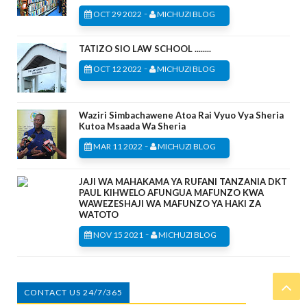
-
OCT 29 2022
MICHUZI BLOG
TATIZO SIO LAW SCHOOL ........
-
OCT 12 2022
MICHUZI BLOG
Waziri Simbachawene Atoa Rai Vyuo Vya Sheria
Kutoa Msaada Wa Sheria
-
MAR 11 2022
MICHUZI BLOG
JAJI WA MAHAKAMA YA RUFANI TANZANIA DKT
PAUL KIHWELO AFUNGUA MAFUNZO KWA
WAWEZESHAJI WA MAFUNZO YA HAKI ZA
WATOTO
-
NOV 15 2021
MICHUZI BLOG
CONTACT US 24/7/365