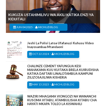
KUKUZA USTAHIMILIVU WA AKILI KATIKA ENZI YA
KIDIJITALI
-
JUN 04 2025
MICHUZI BLOG
Jeshi La Polisi Latoa Ufafanuzi Kuhusu Video
Inayosambaa Mtandaoni
-
OCT 22 2024
MICHUZI BLOG
CHALINZE CEMENT YAFUNGUA KESI
MAHAKAMA KUU KUITAKA BRELA KUIRUDISHA
KATIKA DAFTARI LINALOTAMBUA KAMPUNI
ZILIZOSAJILIWA KISHERIA
-
MAY 15 2023
MICHUZI BLOG
WAZIRI MHAGAMA VIONGOZI NA WANANCHI
KUSOMA VITABU, ATAMBULISHA KITABU CHA
HAYATI MKAPA TOLEO LA KISWAHILI