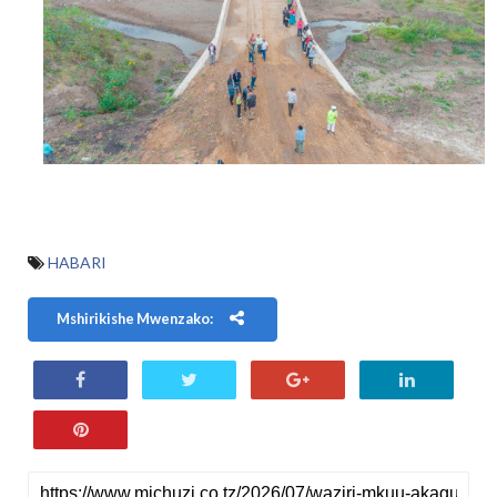
HABARI
Mshirikishe Mwenzako: