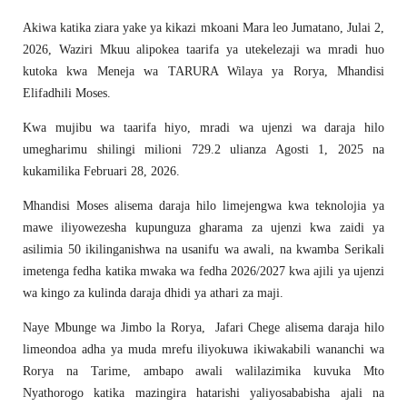
Akiwa katika ziara yake ya kikazi mkoani Mara leo Jumatano, Julai 2,
2026, Waziri Mkuu alipokea taarifa ya utekelezaji wa mradi huo
kutoka kwa Meneja wa TARURA Wilaya ya Rorya, Mhandisi
Elifadhili Moses.
Kwa mujibu wa taarifa hiyo, mradi wa ujenzi wa daraja hilo
umegharimu shilingi milioni 729.2 ulianza Agosti 1, 2025 na
kukamilika Februari 28, 2026.
Mhandisi Moses alisema daraja hilo limejengwa kwa teknolojia ya
mawe iliyowezesha kupunguza gharama za ujenzi kwa zaidi ya
asilimia 50 ikilinganishwa na usanifu wa awali, na kwamba Serikali
imetenga fedha katika mwaka wa fedha 2026/2027 kwa ajili ya ujenzi
wa kingo za kulinda daraja dhidi ya athari za maji.
Naye Mbunge wa Jimbo la Rorya, Jafari Chege alisema daraja hilo
limeondoa adha ya muda mrefu iliyokuwa ikiwakabili wananchi wa
Rorya na Tarime, ambapo awali walilazimika kuvuka Mto
Nyathorogo katika mazingira hatarishi yaliyosababisha ajali na