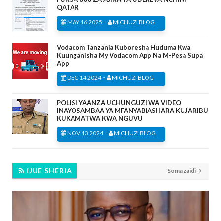
QATAR
-
MAY 16 2025
MICHUZI BLOG
Vodacom Tanzania Kuboresha Huduma Kwa
Kuunganisha My Vodacom App Na M-Pesa Supa
App
-
DEC 14 2024
MICHUZI BLOG
POLISI YAANZA UCHUNGUZI WA VIDEO
INAYOSAMBAA YA MFANYABIASHARA KUJARIBU
KUKAMATWA KWA NGUVU
-
NOV 13 2024
MICHUZI BLOG
IJUE SHERIA
Soma zaidi