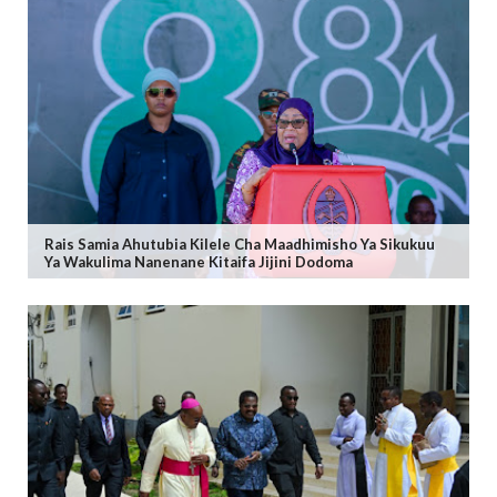
Rais Samia Ahutubia Kilele Cha Maadhimisho Ya Sikukuu
Ya Wakulima Nanenane Kitaifa Jijini Dodoma