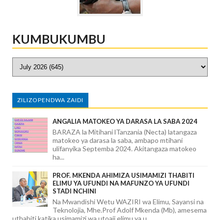
KUMBUKUMBU
ZILIZOPENDWA ZAIDI
ANGALIA MATOKEO YA DARASA LA SABA 2024
BARAZA la Mitihani lTanzania (Necta) latangaza
matokeo ya darasa la saba, ambapo mtihani
ulifanyika Septemba 2024. Akitangaza matokeo
ha...
PROF. MKENDA AHIMIZA USIMAMIZI THABITI
ELIMU YA UFUNDI NA MAFUNZO YA UFUNDI
STADI NCHINI
Na Mwandishi Wetu WAZIRI wa Elimu, Sayansi na
Teknolojia, Mhe.Prof Adolf Mkenda (Mb), amesema
uthabiti katika usimamizi wa utoaji elimu ya u...