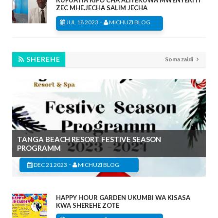
KUFUATIA KIFO CHA ALIYEKUWA MWENYEKITI
ZEC MHE.JECHA SALIM JECHA
-
JUL 18 2023
MICHUZI BLOG
SHEREHE
Soma zaidi
TANGA BEACH RESORT FESTIVE SEASON
PROGRAMM
-
DEC 21 2023
MICHUZI BLOG
HAPPY HOUR GARDEN UKUMBI WA KISASA
KWA SHEREHE ZOTE