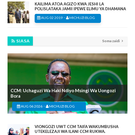
KAILIMA ATOA AGIZO KWA JESHI LA
POLISI,ATAKA JAMII IPEWE ELIMU YA DHAMANA
-
AUG 02 2019
MICHUZI BLOG
SIASA
Soma zaidi
CCM: Uchaguzi Wa Haki Ndiyo Msingi Wa Uongozi
Bora
-
AUG 06 2026
MICHUZI BLOG
VIONGOZI UWT CCM TAIFA WAKUMBUSHA
UTEKELEZAJI WA ILANI CCM RUKWA.