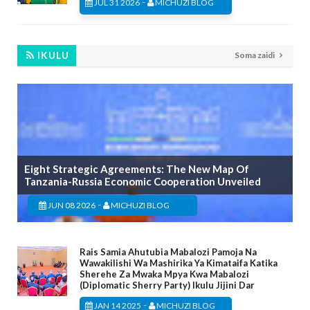
-
JUL 31 2026
MICHUZI BLOG
IKULU
Soma zaidi
Eight Strategic Agreements: The New Map Of
Tanzania-Russia Economic Cooperation Unveiled
-
JUN 08 2026
MICHUZI BLOG
Rais Samia Ahutubia Mabalozi Pamoja Na
Wawakilishi Wa Mashirika Ya Kimataifa Katika
Sherehe Za Mwaka Mpya Kwa Mabalozi
(Diplomatic Sherry Party) Ikulu Jijini Dar
-
JAN 14 2025
MICHUZI BLOG