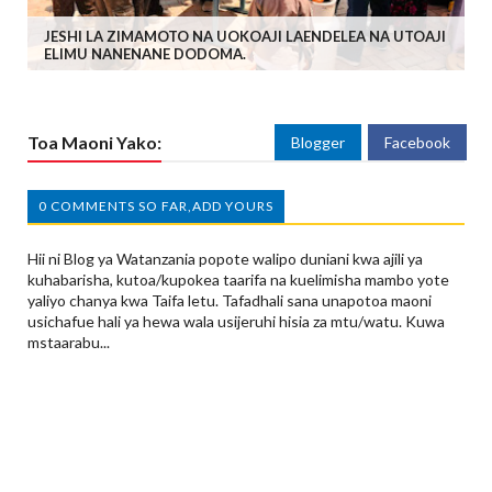
JESHI LA ZIMAMOTO NA UOKOAJI LAENDELEA NA UTOAJI
ELIMU NANENANE DODOMA.
Toa Maoni Yako:
Blogger
Facebook
0 COMMENTS SO FAR,ADD YOURS
Hii ni Blog ya Watanzania popote walipo duniani kwa ajili ya
kuhabarisha, kutoa/kupokea taarifa na kuelimisha mambo yote
yaliyo chanya kwa Taifa letu. Tafadhali sana unapotoa maoni
usichafue hali ya hewa wala usijeruhi hisia za mtu/watu. Kuwa
mstaarabu...