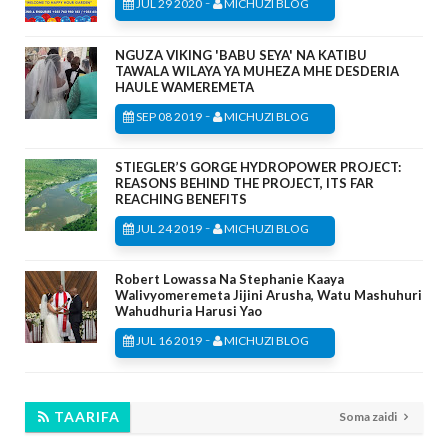
-
JUL 29 2020
MICHUZI BLOG
NGUZA VIKING 'BABU SEYA' NA KATIBU
TAWALA WILAYA YA MUHEZA MHE DESDERIA
HAULE WAMEREMETA
-
SEP 08 2019
MICHUZI BLOG
STIEGLER’S GORGE HYDROPOWER PROJECT:
REASONS BEHIND THE PROJECT, ITS FAR
REACHING BENEFITS
-
JUL 24 2019
MICHUZI BLOG
Robert Lowassa Na Stephanie Kaaya
Walivyomeremeta Jijini Arusha, Watu Mashuhuri
Wahudhuria Harusi Yao
-
JUL 16 2019
MICHUZI BLOG
TAARIFA
Soma zaidi