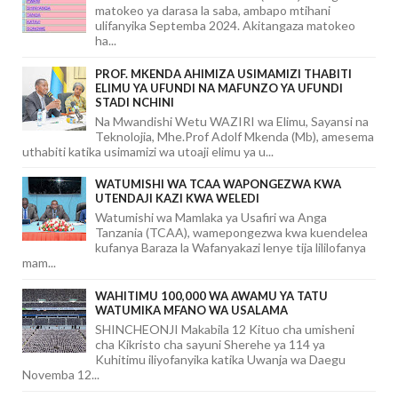
matokeo ya darasa la saba, ambapo mtihani
ulifanyika Septemba 2024. Akitangaza matokeo
ha...
PROF. MKENDA AHIMIZA USIMAMIZI THABITI
ELIMU YA UFUNDI NA MAFUNZO YA UFUNDI
STADI NCHINI
Na Mwandishi Wetu WAZIRI wa Elimu, Sayansi na
Teknolojia, Mhe.Prof Adolf Mkenda (Mb), amesema
uthabiti katika usimamizi wa utoaji elimu ya u...
WATUMISHI WA TCAA WAPONGEZWA KWA
UTENDAJI KAZI KWA WELEDI
Watumishi wa Mamlaka ya Usafiri wa Anga
Tanzania (TCAA), wamepongezwa kwa kuendelea
kufanya Baraza la Wafanyakazi lenye tija lililofanya
mam...
WAHITIMU 100,000 WA AWAMU YA TATU
WATUMIKA MFANO WA USALAMA
SHINCHEONJI Makabila 12 Kituo cha umisheni
cha Kikristo cha sayuni Sherehe ya 114 ya
Kuhitimu iliyofanyika katika Uwanja wa Daegu
Novemba 12...