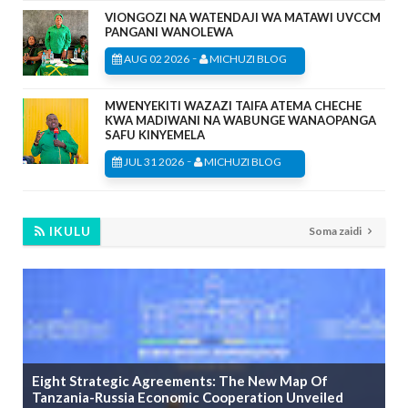
VIONGOZI NA WATENDAJI WA MATAWI UVCCM
PANGANI WANOLEWA
-
AUG 02 2026
MICHUZI BLOG
MWENYEKITI WAZAZI TAIFA ATEMA CHECHE
KWA MADIWANI NA WABUNGE WANAOPANGA
SAFU KINYEMELA
-
JUL 31 2026
MICHUZI BLOG
IKULU
Soma zaidi
Eight Strategic Agreements: The New Map Of
Tanzania-Russia Economic Cooperation Unveiled