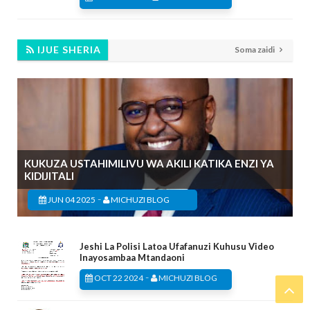
IJUE SHERIA
Soma zaidi
KUKUZA USTAHIMILIVU WA AKILI KATIKA ENZI YA
KIDIJITALI
-
JUN 04 2025
MICHUZI BLOG
Jeshi La Polisi Latoa Ufafanuzi Kuhusu Video
Inayosambaa Mtandaoni
-
OCT 22 2024
MICHUZI BLOG