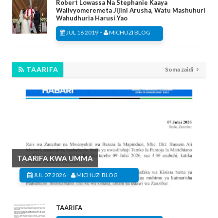
Robert Lowassa Na Stephanie Kaaya
Walivyomeremeta Jijini Arusha, Watu Mashuhuri
Wahudhuria Harusi Yao
-
JUL 16 2019
MICHUZI BLOG
TAARIFA
Soma zaidi
TAARIFA KWA UMMA
-
JUL 07 2026
MICHUZI BLOG
TAARIFA