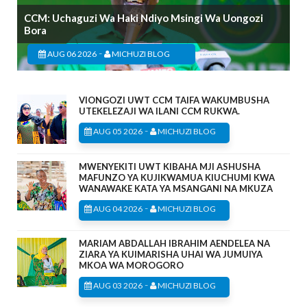
CCM: Uchaguzi Wa Haki Ndiyo Msingi Wa Uongozi
Bora
-
AUG 06 2026
MICHUZI BLOG
VIONGOZI UWT CCM TAIFA WAKUMBUSHA
UTEKELEZAJI WA ILANI CCM RUKWA.
-
AUG 05 2026
MICHUZI BLOG
MWENYEKITI UWT KIBAHA MJI ASHUSHA
MAFUNZO YA KUJIKWAMUA KIUCHUMI KWA
WANAWAKE KATA YA MSANGANI NA MKUZA
-
AUG 04 2026
MICHUZI BLOG
MARIAM ABDALLAH IBRAHIM AENDELEA NA
ZIARA YA KUIMARISHA UHAI WA JUMUIYA
MKOA WA MOROGORO
-
AUG 03 2026
MICHUZI BLOG