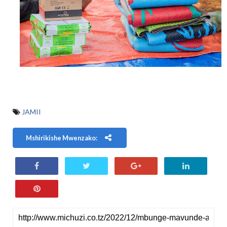
JAMII
Mshirikishe Mwenzako: