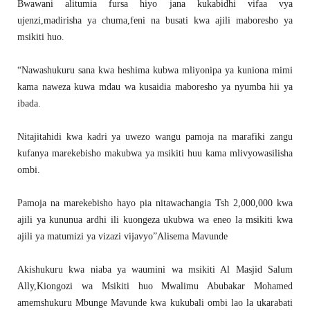
Bwawani alitumia fursa hiyo jana kukabidhi vifaa vya
ujenzi,madirisha ya chuma,feni na busati kwa ajili maboresho ya
msikiti huo.
“Nawashukuru sana kwa heshima kubwa mliyonipa ya kuniona mimi
kama naweza kuwa mdau wa kusaidia maboresho ya nyumba hii ya
ibada.
Nitajitahidi kwa kadri ya uwezo wangu pamoja na marafiki zangu
kufanya marekebisho makubwa ya msikiti huu kama mlivyowasilisha
ombi.
Pamoja na marekebisho hayo pia nitawachangia Tsh 2,000,000 kwa
ajili ya kununua ardhi ili kuongeza ukubwa wa eneo la msikiti kwa
ajili ya matumizi ya vizazi vijavyo”Alisema Mavunde
Akishukuru kwa niaba ya waumini wa msikiti Al Masjid Salum
Ally,Kiongozi wa Msikiti huo Mwalimu Abubakar Mohamed
amemshukuru Mbunge Mavunde kwa kukubali ombi lao la ukarabati