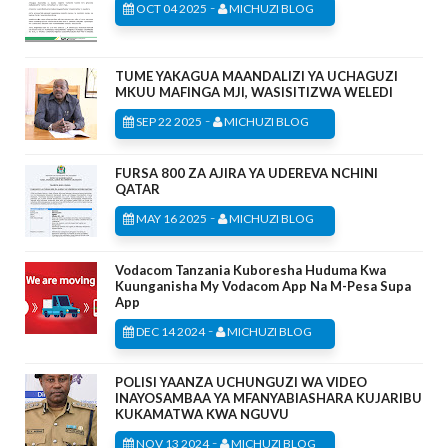
-
OCT 04 2025
MICHUZI BLOG
TUME YAKAGUA MAANDALIZI YA UCHAGUZI
MKUU MAFINGA MJI, WASISITIZWA WELEDI
-
SEP 22 2025
MICHUZI BLOG
FURSA 800 ZA AJIRA YA UDEREVA NCHINI
QATAR
-
MAY 16 2025
MICHUZI BLOG
Vodacom Tanzania Kuboresha Huduma Kwa
Kuunganisha My Vodacom App Na M-Pesa Supa
App
-
DEC 14 2024
MICHUZI BLOG
POLISI YAANZA UCHUNGUZI WA VIDEO
INAYOSAMBAA YA MFANYABIASHARA KUJARIBU
KUKAMATWA KWA NGUVU
-
NOV 13 2024
MICHUZI BLOG