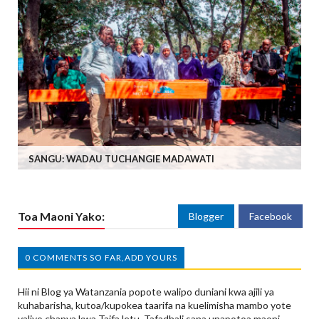
SANGU: WADAU TUCHANGIE MADAWATI
Toa Maoni Yako:
Blogger
Facebook
0 COMMENTS SO FAR,ADD YOURS
Hii ni Blog ya Watanzania popote walipo duniani kwa ajili ya
kuhabarisha, kutoa/kupokea taarifa na kuelimisha mambo yote
yaliyo chanya kwa Taifa letu. Tafadhali sana unapotoa maoni