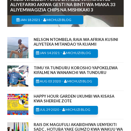
ALIYEFARIKI AKIWA GESTI NA BINTI WA MIAKA 33
ALIYEMWAGIZIA CHIPS NA MISHIKAKI 3
-
JAN 18 2021
MICHUZI BLOG
NELSON NTOMBELA; RAIA WA AFRIKA KUSINI
ALIYETEKA MITANDAO YA KIJAMII
-
JAN 14 2021
MICHUZI BLOG
TIMU YA TUNDURU KOROSHO YAPOKELEWA
KIFALME NA WANANCHI WA TUNDURU
-
AUG 03 2020
MICHUZI BLOG
HAPPY HOUR GARDEN UKUMBI WA KISASA
KWA SHEREHE ZOTE
-
JUL 29 2020
MICHUZI BLOG
RAIS DK MAGUFULI AKABIDHIWA UENYEKITI
SADC , HOTUBA YAKE GUMZO KWA WAKUU WA