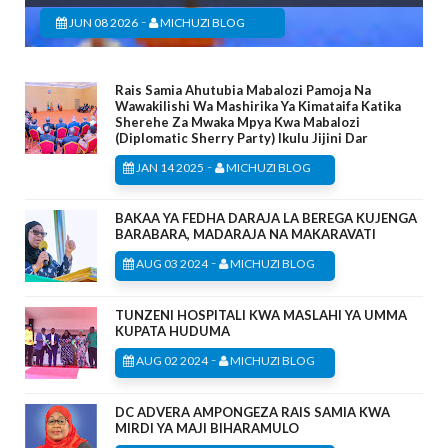
-
JUN 08 2026
MICHUZI BLOG
Rais Samia Ahutubia Mabalozi Pamoja Na
Wawakilishi Wa Mashirika Ya Kimataifa Katika
Sherehe Za Mwaka Mpya Kwa Mabalozi
(Diplomatic Sherry Party) Ikulu Jijini Dar
-
JAN 14 2025
MICHUZI BLOG
BAKAA YA FEDHA DARAJA LA BEREGA KUJENGA
BARABARA, MADARAJA NA MAKARAVATI
-
AUG 03 2024
MICHUZI BLOG
TUNZENI HOSPITALI KWA MASLAHI YA UMMA
KUPATA HUDUMA
-
AUG 02 2024
MICHUZI BLOG
DC ADVERA AMPONGEZA RAIS SAMIA KWA
MIRDI YA MAJI BIHARAMULO