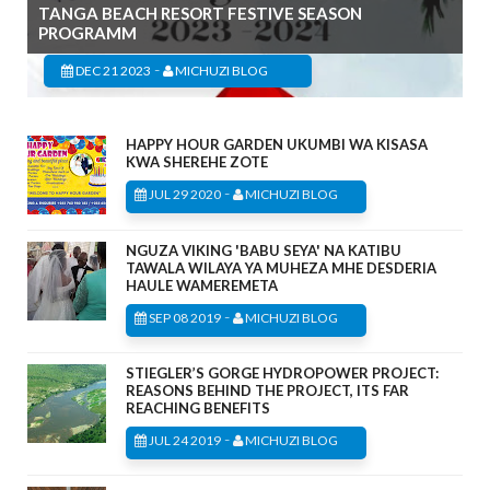
TANGA BEACH RESORT FESTIVE SEASON
PROGRAMM
-
DEC 21 2023
MICHUZI BLOG
HAPPY HOUR GARDEN UKUMBI WA KISASA
KWA SHEREHE ZOTE
-
JUL 29 2020
MICHUZI BLOG
NGUZA VIKING 'BABU SEYA' NA KATIBU
TAWALA WILAYA YA MUHEZA MHE DESDERIA
HAULE WAMEREMETA
-
SEP 08 2019
MICHUZI BLOG
STIEGLER’S GORGE HYDROPOWER PROJECT:
REASONS BEHIND THE PROJECT, ITS FAR
REACHING BENEFITS
-
JUL 24 2019
MICHUZI BLOG